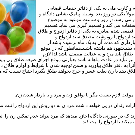
مه و کارت ملی به یکی از دفاتر خدمات قضایی
لاً یکی دو روز بعد بوسیله پیامک نشانی دادگاه و
وجین می رسد.در روز و ساعت موعود به موضوع
ستفاده می کند و تصمیم گیری می نماید.تصمیم
ه قطعی شده صادره به یکی از دفاتر ازدواج و طلاق
سند ازدواج یا رونوشت مصدق سند ازدواج و
رداری که مدت آن به یک ماه نرسیده باشد از
ه دهد.شهود هم داشته باشند.همانطور که در موقع
لاق باید مرد و به عدالت متصف باشد.لذا لازم
باید در عادت ماهانه باشد بعبارتی موقع اجرای صیغه طلاق زن باید 
نرا به دفتر طلاق بیاورید و ضمن توجیه شدن با شرایط و لوازم طلاق دف
اق دهد یا زن بعلت عسر و حرج بخواهد طلاق بگیرد احتیاج نیست که هم
موقت لازم نیست مگر با توافق زن و مرد و یا باردار شدن زن.
ازات زندان در پی خواهد داشت،مردان به دو روش این ازدواج را ثبت می
رند که در صورتی دادگاه اجازه میدهد که مرد بتواند عدم تمکین زن را اثب
کند تا ازدواج را ثبت کند.