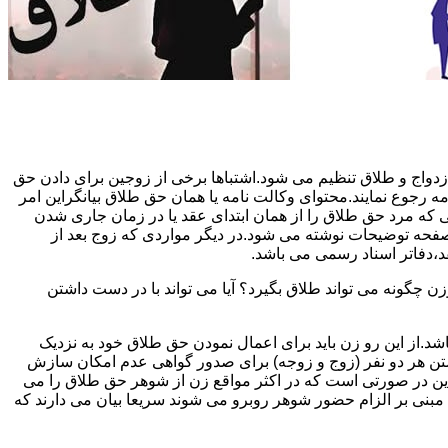
دواج و طلاق تنظیم می شود.اشتباها برخی از زوجین برای دادن حق
مه رجوع نمایند.محتوای وکالت نامه یا همان حق طلاق بیانگراین امر
تی که مرد حق طلاق را از همان ابتدای عقد یا در زمان جاری شدن
 صفحه توضیحات نوشته می شود.در دیگر مواردی که زوج بعد از
د،دفاتر اسناد رسمی می باشد.
گونه می تواند طلاق بگیرد؟ آیا می تواند با در دست داشتن
شد.از این رو زن باید برای اعمال نمودن حق طلاق خود به نزدیک
تن هر دو نفر (زوج و زوجه) برای صدور گواهی عدم امکان سازش
ن در صورتی است که در اکثر مواقع زن از شوهر حق طلاق را می
اه مبنی بر الزام حضور شوهر روبرو می شوند سریعا بیان می دارند که