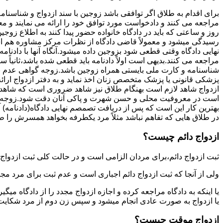
برای اقدام به طلاق اگر توافقی باشد زوجین با سند ازدواج و شناسنا
مراجعه می کنند و دادخواست مورد توافق خود را ارائه می نمایند و معمو
روز و ساعتی که باید در دادگاه خانواده حضور پیدا کنند به اطلاع ز
رسیدگی میشود و معمولاً قاضی دادگاه از نظرات مرکز مشاوره هم ا
نهایی دادگاه وقتی قطعی شود بزوجین داده میشود.آنگاه آنها با دادنام
مراجعه می کنند.بدیهی است اولاً دادنامه باید قطعی شده باشد،ثانیاً 
شناسنامه و کارت ملی بایستی همراه زوجین باشد.زوجه گواهی عدم با
پزشکی قانونی یا پزشک متخصص زنان اخذ نماید و به دفتر ازدواج ارائ
ازدواج شاهد لازم است بهنگام طلاق نیز شاهد ضروری است که شاهد ط
است در معروفیت محلی و حسن شهرت و پاکی آنان دقت شود.زوجه نیز ن
بهترین کار این است که پس از دریافت تصمصم نهایی دادگاه(دادنامه) آ
در طلاق هایی که تفاهم نباشد مثلاً مرد یکطرفه بخواهد همسرش را طل
ازدواج دائم چیست؟
ثبت ازدواج دائم،برای مردان الزامی است و در حالت کلی ثبت ازدواج 
ولی از آنجا که ثبت ازدواج دائم اجباری است و عدم ثبت برای مرد مج
یا اینکه به دادگاه مراجعه کرده و اجازه ازدواج مجدد را از دادگاه میگی
یا ازدواج به صورت عادی انجام میشود و سپس زن دوم از مرد شکایت می
ازدواج موقت چیست؟