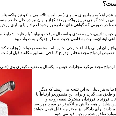
یست؟
بنی بر اخذ گواهی تزریق واکسن ضد کزاز بانوان نیز در حال حاضر من
اده تا در صورتی که گواهی های صادره بر وجود اعتیاد و یا بیماری زوجین 
 حبس تادیبی،جریمه نقدی و انفصال موقت و نهایتا” با رعایت شرایط 
ی ایشان،نسبت به قانون جدید،به نظر نزدیکتر به صواب بود.
وجه به عدم نسخ ماده ۱۶ قانون حمایت از خانواده مصوب ۱۳۵۳در خصوص ازدواج مجدد،دفانر ازدواج کما ف
بت ازدواج مجدد میکرد مجازات حبس تا یکسال و تعقیب کیفری وی (حت
ا به هر دلیلی به این نتیجه می رسند که دیگر
طلاق می گیرند و برای این منظور،در ارتباط با
نت فرزند یا فرزندان مشترک،نفقه زوجه و
شاید از همه چالش بر انگیزتر،در مورد مهریه،با
 دارند برای دادگاه نیز محترم و قابل قبول خواهد
وارد توافق شده زوجین قید می شود.