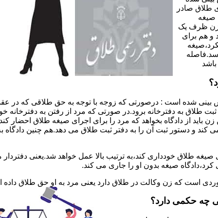
 طلاق صادر
 صیغه
 زن ظرف یک
 و هم برای
کرد،صیغه
سد.فاصله
باشد
د؟
 بینی شده است : درصورتی که زوجه با توجه به حق طلاقی که در عقد
ی ثبت طلاق به دفترخانه برود.در صورتی که مرد از رفتن به دفترخانه 
زن باید از دادگاه بخواهد که مرد را برای اجرای صیغه طلاق احضار کن
کند و دستور ثبت آن را به دفتر ثبت طلاق می دهد.هم چنین دادگاه به
 صیغه طلاق خودداری کند،به ترتیب بالا عمل خواهد شد.یعنی دفتردار
رد،دادگاه صیغه بدون او را جاری می کند.
ر موردی است که زن وکالت در طلاق دارد یعنی مرد به او حق طلاق داده
ی چه حکمی دارد؟