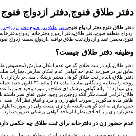
دفتر طلاق فنوج,دفتر ازدواج فنوج
دفتر طلاق فنوج
,
دفتر ازدواج فنوج
,
دفتر طلاق در فنوج
,
دفتر ازدواج در
ازدواج منطقه فنوج,دفتر طلاق,دفتر ازدواج,دفترخانه ازدواج,دفترخانه 
فنوج,محضر عقد و ازدواج,ثبت طلاق توافقی,ازدواج سفید-ازدواج صور
وظیفه دفتر طلاق چیست؟
سابق نیز در صورت عدم اخذ گواهی عدم امکان سازش،مجازات سلب 
دفتر طلاق،باید در ثبت طلاق گواهی معتبر پزشکی مبنی بر بارداری یا 
زوجه را مطالبه و بایگانی نمایند.( ماده ۳۱ ) ماد
بیان میدارد : ” ارائه گواهی پزشک ذی صلاح در مورد وجود جنین یا عدم
طلاق الزامی است،مگر آنکه زوجین بر وجود جنین اتفاق نظر داشته باشن
ظاهر ماده مذکور،در صورت اظهار زن و مرد و اتفاق نظر آنان مبنی ب
جنین،نیازی به اخذ گواهی تائیدیه بارداری نیست ولی در صورت اظهار 
عدم بارداری و یا اختلاف نظر آنان،اخذ گواهی پزشکی ضرورت دارد.
عدم حضور زن در دفترخانه برای ثبت طلاق چه حکمی دارد
در موارد عدم حضور زن در دفترخانه برای ثبت طلاق مراحل زیر پیش