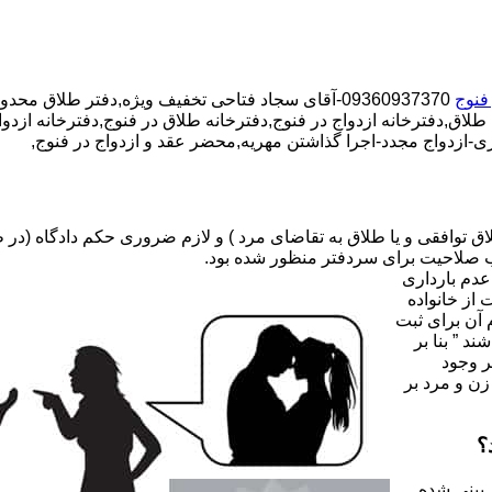
 فنوج
09360937370-آقای سجاد فتاحی تخفیف ویژه,دفتر طلاق محدوده فنوج,دفتر ازدواج محدوده فنوج,
طلاق,دفترخانه ازدواج در فنوج,دفترخانه طلاق در فنوج,دفترخانه ازدوا
ی-ازدواج مجدد-اجرا گذاشتن مهریه,محضر عقد و ازدواج در فنوج,
صلاحیت برای سردفتر منظور شده بود.
عدم بارداری
ه ۳۱ قانون جدید حمایت از خانواده
 آن برای ثبت
د ” بنا بر
ر وجود
زن و مرد بر
؟
 بینی شده