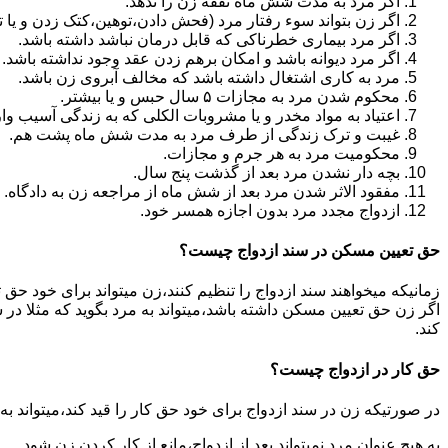
اگر مرد به مدت شش ماه نفقه زن را ندهد.
اگر زن بتواند سوء رفتار مرد (فحش دادن،توهین،کتک زدن و یا تهد
اگر مرد بیماری خطرناکی که قابل درمان نباشد داشته باشد.
اگر مرد دیوانه باشد و امکان برهم زدن عقد وجود نداشته باشد.
مرد به کاری اشتغال داشته باشد که مخالف آبروی زن باشد.
محکوم شدن مرد به مجازات ۵ سال حبس و یا بیشتر.
اعتیاد به مواد مخدر و یا مشروبات الکلی که به زندگی آسیب وا
غیبت و ترک زندگی از طرف مرد به مدت شش ماه پشت هم.
محکومیت مرد به هر جرم و مجازات.
بچه دار نشدن مرد بعد از گذشت پنج سال.
مفقود الاثر شدن مرد بعد از شش ماه از مراجعه زن به دادگاه.
ازدواج مجدد مرد بدون اجازه همسر خود.
حق تعیین مسکن در سند ازدواج چیست؟
زمانیکه میخواهند سند ازدواج را تنظیم کنند،زن میتواند برای خود حق 
اگر زن حق تعیین مسکن داشته باشد،میتواند به مرد بگوید که مثلا در ش
کند.
حق کار در ازدواج چیست؟
در صورتیکه زن در سند ازدواج برای خود حق کار را قید کند،میتواند ب
به هیچ عنوان مرد نمیتواند بعد از ازدواج،مانع از کار کردن زن شود.