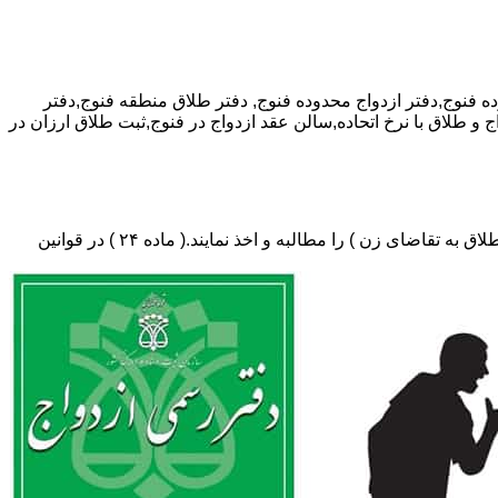
دفتر طلاق منطقه فنوج,دفتر
ج و طلاق با نرخ اتحاده,سالن عقد ازدواج در فنوج,ثبت طلاق ارزان در
دفتر طلاق،باید در ثبت طلاق گواهی عدم امکان سازش (مخصوص طلاق توافقی و یا طلاق به تقاضای مرد ) و لازم ضروری حکم دادگاه (در طلاق به تقاضای زن ) را مطالبه و اخذ نمایند.( ماده ۲۴ ) در قوانین