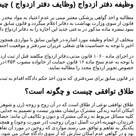
وظیفه دفتر ازدواج (وظایف دفتر ازدواج ) چ
قانون از سوی وزارت بهداشت به دفاتر اعلام میگردد.و قانون سابق م
نمود.تبصره ماده مذکور در بدعتی جدید این اجازه را به دفاتر ازدواج د
متخلف از انجام وظیفه مورد اشاره،در قوانین سابق با مواردی همچون
اخیر با توجه به حساسیت های شغلی عزیزان سردفتر و موقعیت اجتماع
در اجرای ماده ۱۰۶۰ قانون مدنی،دفاتر ازدواج مکلفند قبل از ثبت ازدواج زنان ایرانی با اتباع خارجی اجازه نامه مخصوص دولت ( وزارت کشور ) را اخذ نمایند.
با ت
خصوص تجویز ازدواج مجدد را مطالبه نمایند.
در قانون سابق برای سردفتری که بدون اخذ حکم دادگاه اقدام به ث
طلاق توافقی چیست و چگونه است؟
طلاق توافقی نوعی از طلاق است که در آن زوج و زوجه (زن و شوهر) بن
امکان ادامه زندگی مشترک برایشان مقدور نیست و تصمیم به جدایی و 
کلیه مسائل مربوط به زندگی مشترک و دیون و تکالیف آن مانند: حضا
فرزندان،جهیزیه،اجرت المثل دوران زوجیت (در صورت وجود) و همچنین 
یکدیگر به تفاهم و توافق می رسند.مواردی که زوجین در مورد آن تفاهم
بود و در گواهی عدم امکان سازش که از سوی دادگاه صادر می شود،م