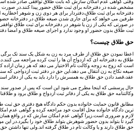
وقتی گواهی عدم امکان سازش که بابت طلاق توافقی صادر شده است ز
مشخص شده در دفترخانه برای ثبت طلاق حضور پیدا کنند.در صورت
دفترخانه برای ثبت طلاق،دفتردار برای هر دوی زن و شوهر اخطاریه ا
طرفین می خواهد که برای جاری شدن صیغه طلاق در دفترخانه حضور پ
در صورتی که یکی از زن یا شوهر در دفترخانه برای ثبت طلاق توافق
ثبت طلاق بدون حضور او وجود ندارد و اجرای صیغه طلاق و امضا دفت
حق طلاق چیست؟
اعطا نمودن حق طلاق از طرف مرد به زن به شکل یک سند تک برگی تحت
طلاق به دفترخانه ای که ازدواج آن ها را ثبت کرده مراجعه می کنند.در
است که زوج به زوجه وکالت تام الاختیار می دهد که هر زمان اراده کن
صیغه نکاح به زن انتقال می دهد،این حق در دفتر ثبت ازدواجی که سن
عقد،قصد دادن حق طلاق به همسرش را دارد باید به یکی از دفاتر اسن
حال پرسشی که اینجا مطرح می شود این است که پس از صدور سند وکا
وکالتنامه حق طلاق به یکی از دفاتر ثبت ازدواج و طلاق برود و طلاقنا
مطابق قانون حمایت خانواده بدون حکم دادگاه هیچ دفتری حق ثبت طلاق 
ترین دادگاه خانواده محل اقامت خود مراجعه کرده و گواهی عدم ام
لازم و ضروری است.زیرا گواهی عدم امکان سازش که در واقع همان 
گیرد تا بتواند بدون حضور شوهرش بتواند طلاق خود را بگیرد.در این م
حق طلاق دارند و یا وکالت تام در طلاق گرفته اند.ولی تنها داشتن ح