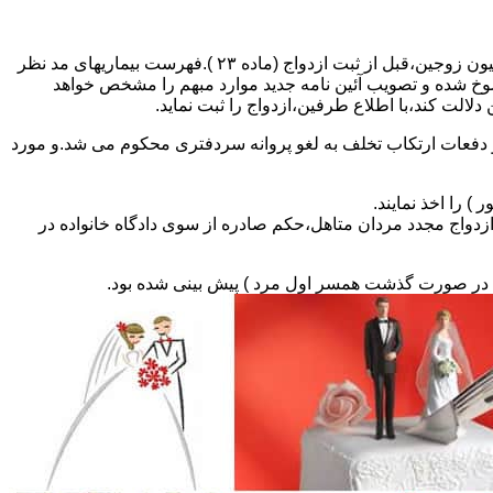
مطالبه و اخذ گواهی پزشکی معتبر مبنی بر عدم اعتیاد به مواد مخدر و عدم ابتلا به بیماریهای مسری ( سیفلیس،تالاسمی و..) و نیز واکسیناسیون زوجین،قبل از ثبت ازدواج (ماده ۲۳ ).فهرست بیماریهای مد نظر
سوخ شده و تصویب آئین نامه جدید موارد مبهم را مشخص خواهد
دلالت کند،با اطلاع طرفین،ازدواج را ثبت نماید.
و دفعات ارتکاب تخلف به لغو پروانه سردفتری محکوم می شد.و مورد
ی السابق مکلفند قبل از ثبت ازدواج مجدد مردان متاهل،حکم صادره از سوی دادگاه خانواده در
ی در صورت گذشت همسر اول مرد ) پیش بینی شده بود.