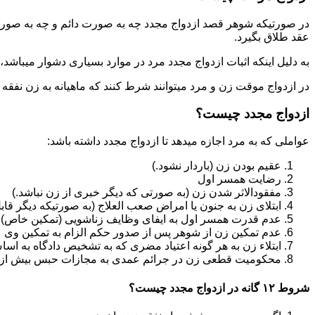
در صورتیکه شوهر قصد ازدواج مجدد چه به صورت دائم و چه به صورت م
عقد طلاق بگیرد.
به دلیل اینکه اثبات ازدواج مجدد مرد در موارد بسیاری دشوار میباشد،م
در ازدواج موقت زن و مرد میتوانند شرط کنند که ماهیانه به زن نفقه
ازدواج مجدد چیست؟
عواملی که به مرد اجازه میدهد تا ازدواج مجدد داشته باشد:
عقیم بودن زن (باردار نشود.)
رضایت همسر اول
مفقودالاثر شدن زن (به صورتی که دیگر خبری از زن نباشد.)
ابتلای زن به جنون یا امراض صعب العلاج (به صورتیکه دیگر قابل
عدم قدرت همسر اول به ایفای وظایف زناشویی (تمکین خاص)
عدم تمکین زن از شوهر پس از صدور حکم الزام به تمکین وی
ابتلاء زن به هر گونه اعتیاد مضری که به تشخیص دادگاه به اسا
محکومیت قطعی زن در جرائم عمدی به مجازات حبس بیش از یک سال ی
شروط ۱۲ گانه در ازدواج مجدد چیست؟