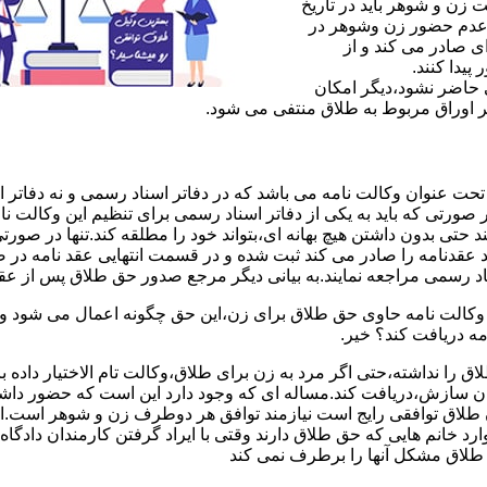
ن و شوهر باید در تاریخ
 عدم حضور زن وشوهر در
ی صادر می کند و از
یدا کنند.
ی حاضر نشود،دیگر امکان
ر اوراق مربوط به طلاق منتفی می شود.
 عنوان وکالت نامه می باشد که در دفاتر اسناد رسمی و نه دفاتر از
 صورتی که باید به یکی از دفاتر اسناد رسمی برای تنظیم این وکالت نا
د حتی بدون داشتن هیچ بهانه ای،بتواند خود را مطلقه کند.تنها در صور
د عقدنامه را صادر می کند ثبت شده و در قسمت انتهایی عقد نامه در
اد رسمی مراجعه نمایند.به بیانی دیگر مرجع صدور حق طلاق پس از عق
لت نامه حاوی حق طلاق برای زن،این حق چگونه اعمال می شود وزن چ
مه دریافت کند؟ خیر.
را نداشته،حتی اگر مرد به زن برای طلاق،وکالت تام الاختیار داده با
کان سازش،دریافت کند.مساله ای که وجود دارد این است که حضور داش
طلاق توافقی رایج است نیازمند توافق هر دوطرف زن و شوهر است.ای
وارد خانم هایی که حق طلاق دارند وقتی با ایراد گرفتن کارمندان دادگ
ق طلاق مشکل آنها را برطرف نمی کند