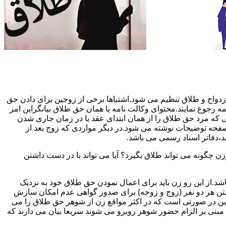
دواج و طلاق تنظیم می شود.اشتباها برخی از زوجین برای دادن حق
مه رجوع نمایند.محتوای وکالت نامه یا همان حق طلاق بیانگراین امر
تی که مرد حق طلاق را از همان ابتدای عقد یا در زمان جاری شدن
 صفحه توضیحات نوشته می شود.در دیگر مواردی که زوج بعد از
د،دفاتر اسناد رسمی می باشد.
گونه می تواند طلاق بگیرد؟ آیا می تواند با در دست داشتن
شد.از این رو زن باید برای اعمال نمودن حق طلاق خود به نزدیک
تن هر دو نفر (زوج و زوجه) برای صدور گواهی عدم امکان سازش
ن در صورتی است که در اکثر مواقع زن از شوهر حق طلاق را می
اه مبنی بر الزام حضور شوهر روبرو می شوند سریعا بیان می دارند که