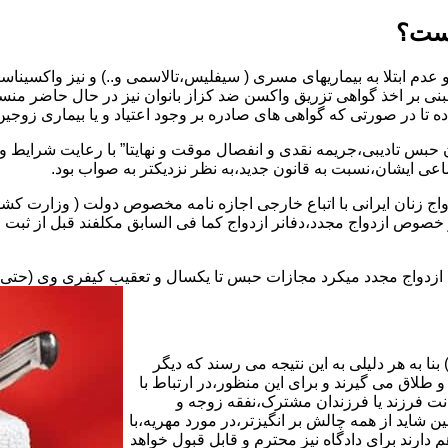
یست؟
بنی بر اخذ گواهی تزریق واکسن ضد کزاز بانوان نیز در حال حاضر من
اده تا در صورتی که گواهی های صادره بر وجود اعتیاد و یا بیماری زوجین 
 حبس تادیبی،جریمه نقدی و انفصال موقت و نهایتا” با رعایت شرایط 
ی ایشان،نسبت به قانون جدید،به نظر نزدیکتر به صواب بود.
وجه به عدم نسخ ماده ۱۶ قانون حمایت از خانواده مصوب ۱۳۵۳در خصوص ازدواج مجدد،دفانر ازدواج کما ف
بت ازدواج مجدد میکرد مجازات حبس تا یکسال و تعقیب کیفری وی (حت
ا به هر دلیلی به این نتیجه می رسند که دیگر
طلاق می گیرند و برای این منظور،در ارتباط با
نت فرزند یا فرزندان مشترک،نفقه زوجه و
شاید از همه چالش بر انگیزتر،در مورد مهریه،با
 دارند برای دادگاه نیز محترم و قابل قبول خواهد