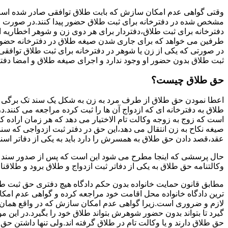
وقتی گواهی عدم امکان سازش که بابت طلاق توافقی صادر شده است ز
مشخص شده در دفترخانه برای ثبت طلاق حضور پیدا کنند.در صورت
دفترخانه برای ثبت طلاق،دفتردار برای هر دوی زن و شوهر اخطاریه ا
طرفین می خواهد که برای جاری شدن صیغه طلاق در دفترخانه حضور پ
در صورتی که یکی از زن یا شوهر در دفترخانه برای ثبت طلاق توافق
ثبت طلاق بدون حضور او وجود ندارد و اجرای صیغه طلاق و امضا دفت
حق طلاق چیست؟
اعطا نمودن حق طلاق از طرف مرد به زن به شکل یک سند تک برگی تحت
طلاق به دفترخانه ای که ازدواج آن ها را ثبت کرده مراجعه می کنند.در
است که زوج به زوجه وکالت تام الاختیار می دهد که هر زمان اراده کن
صیغه نکاح به زن انتقال می دهد،این حق در دفتر ثبت ازدواجی که سن
عقد،قصد دادن حق طلاق به همسرش را دارد باید به یکی از دفاتر اسن
حال پرسشی که اینجا مطرح می شود این است که پس از صدور سند وکا
وکالتنامه حق طلاق به یکی از دفاتر ثبت ازدواج و طلاق برود و طلاقنا
مطابق قانون حمایت خانواده بدون حکم دادگاه هیچ دفتری حق ثبت طلاق 
ترین دادگاه خانواده محل اقامت خود مراجعه کرده و گواهی عدم ام
لازم و ضروری است.زیرا گواهی عدم امکان سازش که در واقع همان 
گیرد تا بتواند بدون حضور شوهرش بتواند طلاق خود را بگیرد.در این م
حق طلاق دارند و یا وکالت تام در طلاق گرفته اند.ولی تنها داشتن ح