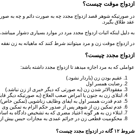
ازدواج موقت چیست؟
در صورتیکه شوهر قصد ازدواج مجدد چه به صورت دائم و چه به صورت م
عقد طلاق بگیرد.
به دلیل اینکه اثبات ازدواج مجدد مرد در موارد بسیاری دشوار میباشد،م
در ازدواج موقت زن و مرد میتوانند شرط کنند که ماهیانه به زن نفقه
ازدواج مجدد چیست؟
عواملی که به مرد اجازه میدهد تا ازدواج مجدد داشته باشد:
عقیم بودن زن (باردار نشود.)
رضایت همسر اول
مفقودالاثر شدن زن (به صورتی که دیگر خبری از زن نباشد.)
ابتلای زن به جنون یا امراض صعب العلاج (به صورتیکه دیگر قابل
عدم قدرت همسر اول به ایفای وظایف زناشویی (تمکین خاص)
عدم تمکین زن از شوهر پس از صدور حکم الزام به تمکین وی
ابتلاء زن به هر گونه اعتیاد مضری که به تشخیص دادگاه به اسا
محکومیت قطعی زن در جرائم عمدی به مجازات حبس بیش از یک سال ی
شروط ۱۲ گانه در ازدواج مجدد چیست؟