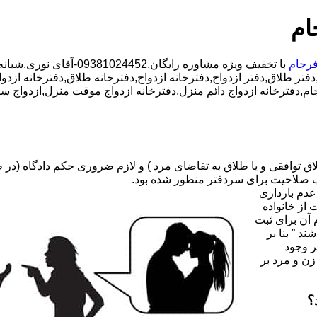
ام
فرجام
با تخفیف ویژه مشاوره رایگان,09381024452-آقای نوری,شبانه روزی کارشناسان مجرب,دفتر طلاق محدوده فرجام,
فتر طلاق,دفتر ازدواج,دفترخانه ازدواج,دفترخانه طلاق,دفترخانه ازدوا
جام,دفترخانه ازدواج دائم منزل,دفترخانه ازدواج موقت منزل,ازدواج س
صلاحیت برای سردفتر منظور شده بود.
عدم بارداری
ه ۳۱ قانون جدید حمایت از خانواده
 آن برای ثبت
د ” بنا بر
ر وجود
زن و مرد بر
؟