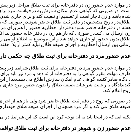
در موارد عدم حضور زن در دفترخانه برای ثبت طلاق مراحل زیر پیش
است :در صورتی که گواهی عدم امکان سازش به درخواست مرد برای
شده باشد و زن ناچار است از تصمیم او تبعیت کند و برای جاری شدن
طلاق،در تاریخ مشخص،در دفتر ثبت طلاق حاضر شود.در صورتی که
هفته در دفترخانه حاضر نشود،دفتردار اخطاریه حضور را هم برای مرد
زن ارسال می کند.در صورتی که باز هم زن در دفتر خانه حضور پیدا ن
طلاق بدون حضور او جاری خواهد شد و این موضوع به اطلاع او می ر
زمانی بین ارسال اخطاریه و اجرای صیغه طلاق نباید کمتر از یک هفته 
عدم حضور مرد در دفترخانه برای ثبت طلاق چه حکمی دار
در موارد عدم حضور مرد در دفترخانه برای ثبت طلاق شرایط زیر پیش
ظرف مهلت مقرر گواهی را به دفترخانه ارائه دهد و مرد نیز باید برا
دادگاه صادر کننده گواهی عدم امکان سازش اطلاع می دهد.بعد از این 
کند،دادگاه با رعایت شرعیات،صیغه طلاق را بدون حضور مرد جاری می 
زوج اعلام کند.
در صورتی که زوج در دفتر ثبت طلاق حاضر شود ولی باز هم از اجرای
صیغه طلاق می کند و اگر مرد همچنان از اجرای صیغه طلاق خودداری ک
نکته ایی که در اینجا باید به آن توجه کرد این است که این شرایط د
عدم حضور زن و شوهر در دفترخانه برای ثبت طلاق توافق