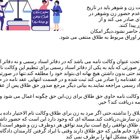
ن و شوهر باید در تاریخ
 عدم حضور زن وشوهر در
ی صادر می کند و از
یدا کنند.
ی حاضر نشود،دیگر امکان
ر اوراق مربوط به طلاق منتفی می شود.
 عنوان وکالت نامه می باشد که در دفاتر اسناد رسمی و نه دفاتر از
 صورتی که باید به یکی از دفاتر اسناد رسمی برای تنظیم این وکالت نا
د حتی بدون داشتن هیچ بهانه ای،بتواند خود را مطلقه کند.تنها در صور
د عقدنامه را صادر می کند ثبت شده و در قسمت انتهایی عقد نامه در
اد رسمی مراجعه نمایند.به بیانی دیگر مرجع صدور حق طلاق پس از عق
لت نامه حاوی حق طلاق برای زن،این حق چگونه اعمال می شود وزن چ
مه دریافت کند؟ خیر.
را نداشته،حتی اگر مرد به زن برای طلاق،وکالت تام الاختیار داده با
کان سازش،دریافت کند.مساله ای که وجود دارد این است که حضور داش
طلاق توافقی رایج است نیازمند توافق هر دوطرف زن و شوهر است.ای
وارد خانم هایی که حق طلاق دارند وقتی با ایراد گرفتن کارمندان دادگ
ق طلاق مشکل آنها را برطرف نمی کند