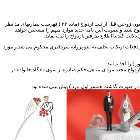
مطالبه و اخذ گواهی پزشکی معتبر مبنی بر عدم اعتیاد به مواد مخدر و عدم ابتلا به بیماریهای مسری ( سیفلیس،تالاسمی و..) و نیز واکسیناسیون زوجین،قبل از ثبت ازدواج (ماده ۲۳ ).فهرست بیماریهای مد نظر
سوخ شده و تصویب آئین نامه جدید موارد مبهم را مشخص خواهد
دلالت کند،با اطلاع طرفین،ازدواج را ثبت نماید.
و دفعات ارتکاب تخلف به لغو پروانه سردفتری محکوم می شد.و مورد
ی السابق مکلفند قبل از ثبت ازدواج مجدد مردان متاهل،حکم صادره از سوی دادگاه خانواده در
ی در صورت گذشت همسر اول مرد ) پیش بینی شده بود.