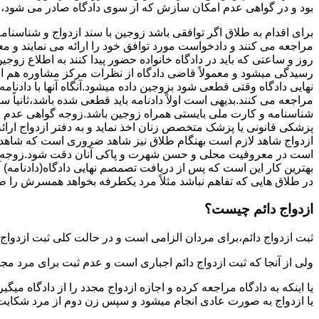
بود و در گواهی عدم امکان سازش که از سوی دادگاه صادر می شود،م
برای اقدام به طلاق اگر توافقی باشد زوجین با سند ازدواج و شناسنا
مراجعه می کنند و دادخواست مورد توافق خود را ارائه می نمایند و معمو
روز و ساعتی که باید در دادگاه خانواده حضور پیدا کنند به اطلاع ز
رسیدگی میشود و معمولاً قاضی دادگاه از نظرات مرکز مشاوره هم ا
نهایی دادگاه وقتی قطعی شود بزوجین داده میشود.آنگاه آنها با دادنام
مراجعه می کنند.بدیهی است اولاً دادنامه باید قطعی شده باشد،ثانیاً 
شناسنامه و کارت ملی بایستی همراه زوجین باشد.زوجه گواهی عدم با
پزشکی قانونی یا پزشک متخصص زنان اخذ نماید و به دفتر ازدواج ارائ
ازدواج شاهد لازم است بهنگام طلاق نیز شاهد ضروری است که شاهد ط
است در معروفیت محلی و حسن شهرت و پاکی آنان دقت شود.زوجه نیز ن
بهترین کار این است که پس از دریافت تصمصم نهایی دادگاه(دادنامه) آ
در طلاق هایی که تفاهم نباشد مثلاً مرد یکطرفه بخواهد همسرش را طل
ازدواج دائم چیست؟
ثبت ازدواج دائم،برای مردان الزامی است و در حالت کلی ثبت ازدواج 
ولی از آنجا که ثبت ازدواج دائم اجباری است و عدم ثبت برای مرد مج
یا اینکه به دادگاه مراجعه کرده و اجازه ازدواج مجدد را از دادگاه میگی
یا ازدواج به صورت عادی انجام میشود و سپس زن دوم از مرد شکایت می