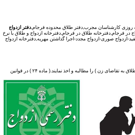
دفتر ازدواج
ج در فرجام,دفترخانه طلاق در فرجام,دفترخانه ازدواج و طلاق با نرخ
فید-ازدواج صوری-ازدواج مجدد-اجرا گذاشتن مهریه,دفترخانه ازدواج
دفتر طلاق،باید در ثبت طلاق گواهی عدم امکان سازش (مخصوص طلاق توافقی و یا طلاق به تقاضای مرد ) و لازم ضروری حکم دادگاه (در طلاق به تقاضای زن ) را مطالبه و اخذ نمایند.( ماده ۲۴ ) در قوانین