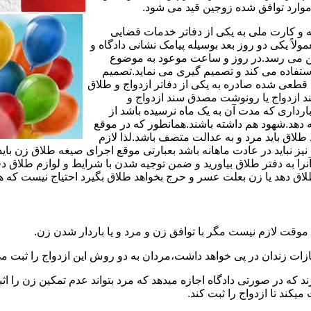
وارد توافق شده زوجین قید می شود.
مه و کارت ملی به یکی از دفاتر خدمات قضایی
لاً یکی دو روز بعد بوسیله پیامک نشانی دادگاه و
وجین می رسد.در روز و ساعت موعود به موضوع
ستفاده می کند و تصمیم گیری می نماید.تصمیم
ه قطعی شده صادره به یکی از دفاتر ازدواج و طلاق
سند ازدواج یا رونوشت مصدق سند ازدواج و
رداری که مدت آن به یک ماه نرسیده باشد از
ه دهد.شهود هم داشته باشند.همانطور که در موقع
لاق باید مرد و به عدالت متصف باشد.لذا لازم
باید در عادت ماهانه باشد بعبارتی موقع اجرای صیغه طلاق زن باید 
نرا به دفتر طلاق بیاورید و ضمن توجیه شدن با شرایط و لوازم طلاق دف
اق دهد یا زن بعلت عسر و حرج بخواهد طلاق بگیرد احتیاج نیست که هم
موقت لازم نیست مگر با توافق زن و مرد و یا باردار شدن زن.
ازات زندان در پی خواهد داشت،مردان به دو روش این ازدواج را ثبت می
رند که در صورتی دادگاه اجازه میدهد که مرد بتواند عدم تمکین زن را اثب
کند تا ازدواج را ثبت کند.