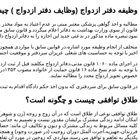
وظیفه دفتر ازدواج (وظایف دفتر ازدواج ) چ
قانون از سوی وزارت بهداشت به دفاتر اعلام میگردد.و قانون سابق م
نمود.تبصره ماده مذکور در بدعتی جدید این اجازه را به دفاتر ازدواج د
متخلف از انجام وظیفه مورد اشاره،در قوانین سابق با مواردی همچون
اخیر با توجه به حساسیت های شغلی عزیزان سردفتر و موقعیت اجتماع
در اجرای ماده ۱۰۶۰ قانون مدنی،دفاتر ازدواج مکلفند قبل از ثبت ازدواج زنان ایرانی با اتباع خارجی اجازه نامه مخصوص دولت ( وزارت کشور ) را اخذ نمایند.
با ت
خصوص تجویز ازدواج مجدد را مطالبه نمایند.
در قانون سابق برای سردفتری که بدون اخذ حکم دادگاه اقدام به ث
طلاق توافقی چیست و چگونه است؟
طلاق توافقی نوعی از طلاق است که در آن زوج و زوجه (زن و شوهر) بن
امکان ادامه زندگی مشترک برایشان مقدور نیست و تصمیم به جدایی و 
کلیه مسائل مربوط به زندگی مشترک و دیون و تکالیف آن مانند: حضا
فرزندان،جهیزیه،اجرت المثل دوران زوجیت (در صورت وجود) و همچنین 
یکدیگر به تفاهم و توافق می رسند.مواردی که زوجین در مورد آن تفاهم