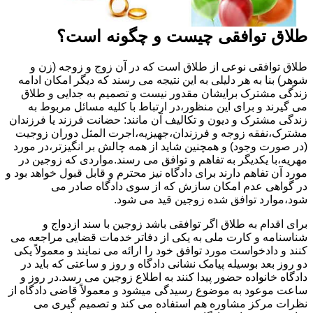
طلاق توافقی چیست و چگونه است؟
طلاق توافقی نوعی از طلاق است که در آن زوج و زوجه (زن و
شوهر) بنا به هر دلیلی به این نتیجه می رسند که دیگر امکان ادامه
زندگی مشترک برایشان مقدور نیست و تصمیم به جدایی و طلاق
می گیرند و برای این منظور،در ارتباط با کلیه مسائل مربوط به
زندگی مشترک و دیون و تکالیف آن مانند: حضانت فرزند یا فرزندان
مشترک،نفقه زوجه و فرزندان،جهیزیه،اجرت المثل دوران زوجیت
(در صورت وجود) و همچنین شاید از همه چالش بر انگیزتر،در مورد
مهریه،با یکدیگر به تفاهم و توافق می رسند.مواردی که زوجین در
مورد آن تفاهم دارند برای دادگاه نیز محترم و قابل قبول خواهد بود و
در گواهی عدم امکان سازش که از سوی دادگاه صادر می
شود،موارد توافق شده زوجین قید می شود.
برای اقدام به طلاق اگر توافقی باشد زوجین با سند ازدواج و
شناسنامه و کارت ملی به یکی از دفاتر خدمات قضایی مراجعه می
کنند و دادخواست مورد توافق خود را ارائه می نمایند و معمولاً یکی
دو روز بعد بوسیله پیامک نشانی دادگاه و روز و ساعتی که باید در
دادگاه خانواده حضور پیدا کنند به اطلاع زوجین می رسد.در روز و
ساعت موعود به موضوع رسیدگی میشود و معمولاً قاضی دادگاه از
نظرات مرکز مشاوره هم استفاده می کند و تصمیم گیری می