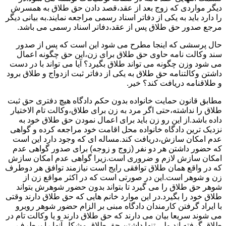
دیگر مواردی که زوج بعد از عقد،قصد دادن حق طلاق به همسرش
را دارد باید به یکی از دفاتر اسناد رسمی مراجعه نمایند.به بیانی دیگر
مرجع صدور حق طلاق پس از عقد،دفاتر اسناد رسمی می باشد.
حال پرسشی که اینجا مطرح می شود این است که پس از صدور
سند وکالت نامه حاوی حق طلاق برای زن،این حق چگونه اعمال
می شود وزن چگونه می تواند طلاق بگیرد؟ آیا می تواند با در دست
داشتن وکالتنامه حق طلاق به یکی از دفاتر ثبت ازدواج و طلاق برود
و طلاقنامه دریافت کند؟ خیر.
مطابق قانون حمایت خانواده بدون حکم دادگاه هیچ دفتری حق ثبت
طلاق را نداشته،حتی اگر مرد به زن برای طلاق،وکالت تام الاختیار
داده باشد.از این رو زن باید برای اعمال نمودن حق طلاق خود به
نزدیک ترین دادگاه خانواده محل اقامت خود مراجعه کرده و گواهی
عدم امکان سازش،دریافت کند.مساله ای که وجود دارد این است
که حضور داشتن هر دو نفر (زوج و زوجه) برای صدور گواهی عدم
امکان سازش لازم و ضروری است.زیرا گواهی عدم امکان سازش
که در واقع همان طلاق توافقی رایج است نیازمند توافق هر دوطرف
زن و شوهر است.این در صورتی است که در اکثر مواقع زن از
شوهر حق طلاق را می گیرد تا بتواند بدون حضور شوهرش بتواند
طلاق خود را بگیرد.در این موارد خانم هایی که حق طلاق دارند وقتی
با ایراد گرفتن کارمندان دادگاه مبنی بر الزام حضور شوهر روبرو
می شوند سریعا بیان می دارند که حق طلاق دارند و یا وکالت تام در
طلاق گرفته اند.ولی تنها داشتن حق طلاق مشکل آنها را برطرف