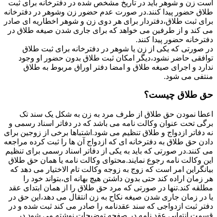
است زن و شوهر باید در تاریخ مشخص شده در دفترخانه برای ثبت
طلاق حضور پیدا کنند.در صورت عدم حضور زن وشوهر در دفترخانه
برای ثبت طلاق،دفتردار برای هر دوی زن و شوهر اخطاریه ای صادر
می کند و از طرفین می خواهد که برای جاری شدن صیغه طلاق در
دفترخانه حضور پیدا کنند.
در صورتی که یکی از زن یا شوهر در دفترخانه برای ثبت طلاق
توافقی حاضر نشود،دیگر امکان ثبت طلاق بدون حضور او وجود
ندارد و اجرای صیغه طلاق و امضا دفتر اوراق مربوط به طلاق
منتفی می شود.
حق طلاق چیست؟
اعطا نمودن حق طلاق از طرف مرد به زن به شکل یک سند تک
برگی تحت عنوان وکالت نامه می باشد که در دفاتر اسناد رسمی و
نه دفاتر ازدواج و طلاق تنظیم می شود.اشتباها برخی از زوجین برای
دادن حق طلاق به دفترخانه ای که ازدواج آن ها را ثبت کرده مراجعه
می کنند.در صورتی که باید به یکی از دفاتر اسناد رسمی برای تنظیم
این وکالت نامه رجوع نمایند.محتوای وکالت نامه یا همان حق طلاق
بیانگراین امر است که زوج به زوجه وکالت تام الاختیار می دهد که
هر زمان اراده کند حتی بدون داشتن هیچ بهانه ای،بتواند خود را
مطلقه کند.تنها در صورتی که مرد حق طلاق را از همان ابتدای عقد
یا در زمان جاری شدن صیغه نکاح به زن انتقال می دهد،این حق در
دفتر ثبت ازدواجی که سند عقدنامه را صادر می کند ثبت شده و در
قسمت انتهایی عقد نامه در صفحه توضیحات نوشته می شود.در