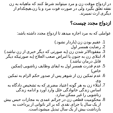
در ازدواج موقت زن و مرد میتوانند شرط کنند که ماهیانه به زن
نفقه تعلق بگیرد ولی در صورت فوت مرد و یا زن،هیچکدام از
دیگری ارث نمیبرند.
ازدواج مجدد چیست؟
عواملی که به مرد اجازه میدهد تا ازدواج مجدد داشته باشد:
عقیم بودن زن (باردار نشود.)
رضایت همسر اول
مفقودالاثر شدن زن (به صورتی که دیگر خبری از زن نباشد.)
ابتلای زن به جنون یا امراض صعب العلاج (به صورتیکه دیگر
قابل درمان نباشد.)
عدم قدرت همسر اول به ایفای وظایف زناشویی (تمکین
خاص)
عدم تمکین زن از شوهر پس از صدور حکم الزام به تمکین
وی
ابتلاء زن به هر گونه اعتیاد مضری که به تشخیص دادگاه به
اساس زندگی خانوادگی خلل وارد آورد و ادامه زندگی
زناشویی را غیر ممکن سازد.
محکومیت قطعی زن در جرائم عمدی به مجازات حبس بیش
از یک سال یا جزای نقدی که بر اثر ناتوانی از پرداخت به
بازداشت بیش از یک سال تبدیل می‎شود،است.