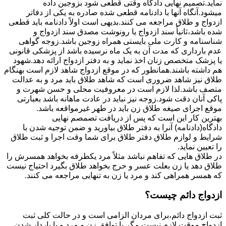
نماید.تصمیم نهایی دادگاه وقتی قطعی شود بزوجین داده
میشود.آنگاه آنها با دادنامه قطعی شده صادره به یکی از دفاتر
ازدواج و طلاق مراجعه می کنند.بدیهی است اولاً دادنامه باید قطعی
شده باشد،ثانیاً سند ازدواج یا رونوشت مصدق سند ازدواج و
شناسنامه و کارت ملی بایستی همراه زوجین باشد.زوجه گواهی
عدم بارداری که مدت آن به یک ماه نرسیده باشد از پزشکی قانونی
یا پزشک متخصص زنان اخذ نماید و به دفتر ازدواج ارائه دهد.شهود
هم داشته باشند.همانطور که در موقع ازدواج شاهد لازم است بهنگام
طلاق نیز شاهد ضروری است که شاهد طلاق باید مرد و به عدالت
متصف باشد.لذا لازم است در معروفیت محلی و حسن شهرت و
پاکی آنان دقت شود.زوجه نیز نباید در عادت ماهانه باشد بعبارتی
موقع اجرای صیغه طلاق زن باید در طهر غیرمواقعه باشد.
بهترین کار این است که پس از دریافت تصمصم نهایی
دادگاه(دادنامه) آنرا به دفتر طلاق بیاورید و ضمن توجیه شدن با
شرایط و لوازم طلاق دفتر طلاق برای شما وقت اجرا و ثبت طلاق
را تعیین نماید.
در طلاق هایی که تفاهم نباشد مثلاً مرد یکطرفه بخواهد همسرش را
طلاق دهد یا زن بعلت عسر و حرج بخواهد طلاق بگیرد احتیاج نیست
که همسر همراهی کند و مرد یا زن به تنهایی مراجعه می کنند.
ازدواج دائم چیست؟
ثبت ازدواج دائم،برای مردان الزامی است و در حالت کلی ثبت
ازدواج موقت لازم نیست مگر با توافق زن و مرد و یا باردار شدن