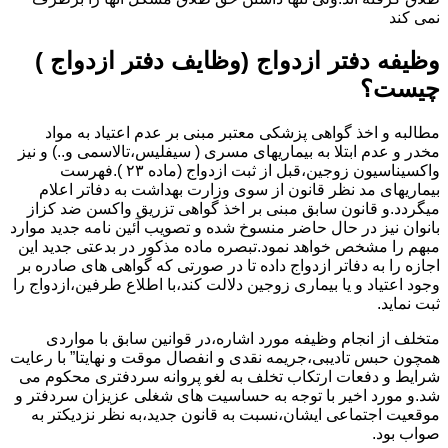
نمی کند
وظیفه دفتر ازدواج (وظایف دفتر ازدواج )
چیست؟
مطالبه و اخذ گواهی پزشکی معتبر مبنی بر عدم اعتیاد به مواد
مخدر و عدم ابتلا به بیماریهای مسری ( سیفلیس،تالاسمی و..) و نیز
واکسیناسیون زوجین،قبل از ثبت ازدواج (ماده ۲۳ ).فهرست
بیماریهای مد نظر قانون از سوی وزارت بهداشت به دفاتر اعلام
میگردد.و قانون سابق مبنی بر اخذ گواهی تزریق واکسن ضد کزاز
بانوان نیز در حال حاضر منسوخ شده و تصویب آئین نامه جدید موارد
مبهم را مشخص خواهد نمود.تبصره ماده مذکور در بدعتی جدید این
اجازه را به دفاتر ازدواج داده تا در صورتی که گواهی های صادره بر
وجود اعتیاد و یا بیماری زوجین دلالت کند،با اطلاع طرفین،ازدواج را
ثبت نماید.
متخلف از انجام وظیفه مورد اشاره،در قوانین سابق با مواردی
همچون حبس تادیبی،جریمه نقدی و انفصال موقت و نهایتا” با رعایت
شرایط و دفعات ارتکاب تخلف به لغو پروانه سردفتری محکوم می
شد.و مورد اخیر با توجه به حساسیت های شغلی عزیزان سردفتر و
موقعیت اجتماعی ایشان،نسبت به قانون جدید،به نظر نزدیکتر به
صواب بود.