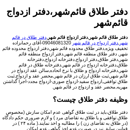
دفتر طلاق قائم‌شهر،دفتر ازدواج
قائم‌شهر
دفتر طلاق قائم شهر
,
دفتر ازدواج قائم شهر
,
دفتر طلاق در قائم
شهر
,
دفتر ازدواج در قائم شهر
09046081320-آقای رحمانزاده
تخفیف ویژه,دفتر طلاق محدوده قائم شهر,دفتر ازدواج محدوده قائم
شهر,
دفتر طلاق منطقه قائم شهر,دفتر ازدواج منطقه قائم
شهر,دفتر طلاق,دفتر ازدواج,دفترخانه ازدواج,دفترخانه
طلاق,دفترخانه ازدواج در قائم شهر,دفترخانه طلاق در قائم
شهر,دفترخانه ازدواج و طلاق با نرخ اتحاده,سالن عقد ازدواج در
قائم شهر,ثبت طلاق ارزان در قائم شهر,محضر عقد و ازدواج,ثبت
طلاق توافقی,ازدواج سفید-ازدواج صوری-ازدواج مجدد-اجرا گذاشتن
مهریه,محضر عقد و ازدواج در قائم شهر,
وظیفه دفتر طلاق چیست؟
دفتر طلاق،باید در ثبت طلاق گواهی عدم امکان سازش (مخصوص
طلاق توافقی و یا طلاق به تقاضای مرد ) و لازم ضروری حکم دادگاه
(در طلاق به تقاضای زن ) را مطالبه و اخذ نمایند.( ماده ۲۴ ) در
قوانین سابق نیز در صورت عدم اخذ گواهی عدم امکان