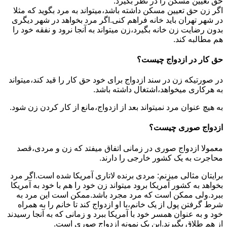
حق تعیین مسکن را در نظر بگیرد.
اگر زن حق تعیین مسکن داشته باشد،میتواند به مرد بگوید که مثلا
در شهر تهران باید خانه فراهم کنی.اگر مرد بخواهد در شهر دیگری
بدون رضایت زن خانه بگیرد،زن میتواند به آنجا نرود و نفقه خود را
هم مطالبه کند.
حق کار در ازدواج چیست؟
در صورتیکه زن در سند ازدواج برای خود حق کار را قید کند،میتواند
به هرکاری میخواهد،اشتغال داشته باشد.
به هیچ عنوان مرد نمیتواند بعد از ازدواج،مانع از کار کردن زن شود.
ازدواج صوری چیست؟
معمولا ازدواج صوری در زمانی اتفاق میفتد که زن و مردی،قصد
محاجرت به یک کشور خارجی را دارند.
برایتان مثالی میزنم: مردی برنده لاتاری آمریکا شده است.اگر مرد
بخواهد به کشور آمریکا برود میتواند زن خود را هم با خود به آمریکا
ببرد.ولی ممکن است که مرد مجرد باشد.ممکن است این مرد به
شرط گرفتن پول از یک خانم،با او ازدواج کند تا خانم را به همراه
خود و به عنوان همسر خود با آمریکا ببرد و زمانی که به آنجا رسیدند
از هم طلاق بگیرند.این یک نمونه ازدواج صوری است.