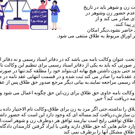
ن و شوهر باید در تاریخ
 عدم حضور زن وشوهر در
ی صادر می کند و از
یدا کنند.
ی حاضر نشود،دیگر امکان
ر اوراق مربوط به طلاق منتفی می شود.
 عنوان وکالت نامه می باشد که در دفاتر اسناد رسمی و نه دفاتر از
 صورتی که باید به یکی از دفاتر اسناد رسمی برای تنظیم این وکالت نا
د حتی بدون داشتن هیچ بهانه ای،بتواند خود را مطلقه کند.تنها در صور
د عقدنامه را صادر می کند ثبت شده و در قسمت انتهایی عقد نامه در
اد رسمی مراجعه نمایند.به بیانی دیگر مرجع صدور حق طلاق پس از عق
لت نامه حاوی حق طلاق برای زن،این حق چگونه اعمال می شود وزن چ
مه دریافت کند؟ خیر.
را نداشته،حتی اگر مرد به زن برای طلاق،وکالت تام الاختیار داده با
کان سازش،دریافت کند.مساله ای که وجود دارد این است که حضور داش
طلاق توافقی رایج است نیازمند توافق هر دوطرف زن و شوهر است.ای
وارد خانم هایی که حق طلاق دارند وقتی با ایراد گرفتن کارمندان دادگ
ق طلاق مشکل آنها را برطرف نمی کند