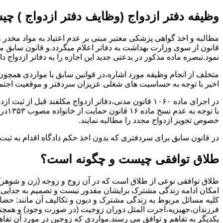
وظیفه دفتر ازدواج (وظایف دفتر ازدواج ) چ
قانون از سوی وزارت بهداشت به دفاتر اعلام میگردد.و قانون سابق م
نمود.تبصره ماده مذکور در بدعتی جدید این اجازه را به دفاتر ازدواج د
متخلف از انجام وظیفه مورد اشاره،در قوانین سابق با مواردی همچون
اخیر با توجه به حساسیت های شغلی عزیزان سردفتر و موقعیت اجتماع
در اجرای ماده ۱۰۶۰ قانون مدنی،دفاتر ازدواج مکلفند قبل از ثبت ازدواج زنان ایرانی با اتباع خارجی اجازه نامه مخصوص دولت ( وزارت کشور ) را اخذ نمایند.
با ت
خصوص تجویز ازدواج مجدد را مطالبه نمایند.
در قانون سابق برای سردفتری که بدون اخذ حکم دادگاه اقدام به ث
طلاق توافقی چیست و چگونه است؟
طلاق توافقی نوعی از طلاق است که در آن زوج و زوجه (زن و شوهر) بن
امکان ادامه زندگی مشترک برایشان مقدور نیست و تصمیم به جدایی و 
کلیه مسائل مربوط به زندگی مشترک و دیون و تکالیف آن مانند: حضا
فرزندان،جهیزیه،اجرت المثل دوران زوجیت (در صورت وجود) و همچنین 
یکدیگر به تفاهم و توافق می رسند.مواردی که زوجین در مورد آن تفاهم