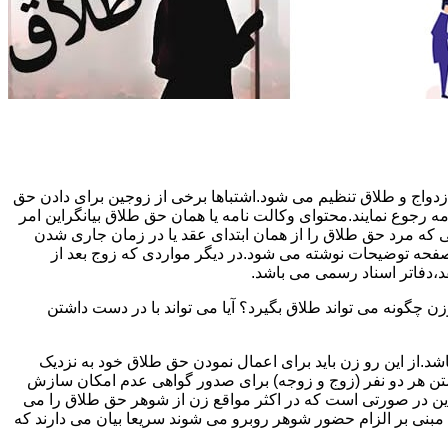
دواج و طلاق تنظیم می شود.اشتباها برخی از زوجین برای دادن حق
مه رجوع نمایند.محتوای وکالت نامه یا همان حق طلاق بیانگراین امر
تی که مرد حق طلاق را از همان ابتدای عقد یا در زمان جاری شدن
 صفحه توضیحات نوشته می شود.در دیگر مواردی که زوج بعد از
د،دفاتر اسناد رسمی می باشد.
گونه می تواند طلاق بگیرد؟ آیا می تواند با در دست داشتن
شد.از این رو زن باید برای اعمال نمودن حق طلاق خود به نزدیک
تن هر دو نفر (زوج و زوجه) برای صدور گواهی عدم امکان سازش
ن در صورتی است که در اکثر مواقع زن از شوهر حق طلاق را می
اه مبنی بر الزام حضور شوهر روبرو می شوند سریعا بیان می دارند که