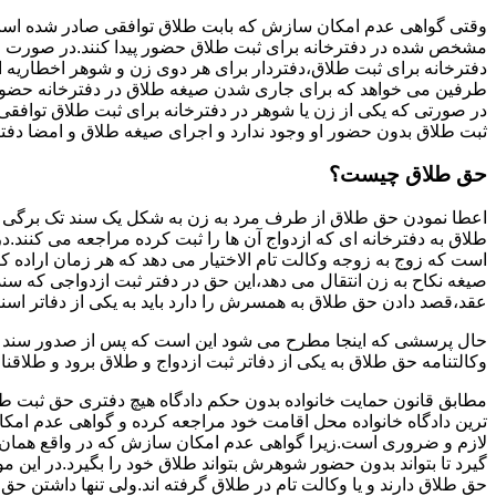
وقتی گواهی عدم امکان سازش که بابت طلاق توافقی صادر شده است ز
مشخص شده در دفترخانه برای ثبت طلاق حضور پیدا کنند.در صورت
دفترخانه برای ثبت طلاق،دفتردار برای هر دوی زن و شوهر اخطاریه ا
طرفین می خواهد که برای جاری شدن صیغه طلاق در دفترخانه حضور پ
در صورتی که یکی از زن یا شوهر در دفترخانه برای ثبت طلاق توافق
ثبت طلاق بدون حضور او وجود ندارد و اجرای صیغه طلاق و امضا دفت
حق طلاق چیست؟
اعطا نمودن حق طلاق از طرف مرد به زن به شکل یک سند تک برگی تحت
طلاق به دفترخانه ای که ازدواج آن ها را ثبت کرده مراجعه می کنند.در
است که زوج به زوجه وکالت تام الاختیار می دهد که هر زمان اراده کن
صیغه نکاح به زن انتقال می دهد،این حق در دفتر ثبت ازدواجی که سن
عقد،قصد دادن حق طلاق به همسرش را دارد باید به یکی از دفاتر اسن
حال پرسشی که اینجا مطرح می شود این است که پس از صدور سند وکا
وکالتنامه حق طلاق به یکی از دفاتر ثبت ازدواج و طلاق برود و طلاقنا
مطابق قانون حمایت خانواده بدون حکم دادگاه هیچ دفتری حق ثبت طلاق 
ترین دادگاه خانواده محل اقامت خود مراجعه کرده و گواهی عدم ام
لازم و ضروری است.زیرا گواهی عدم امکان سازش که در واقع همان 
گیرد تا بتواند بدون حضور شوهرش بتواند طلاق خود را بگیرد.در این م
حق طلاق دارند و یا وکالت تام در طلاق گرفته اند.ولی تنها داشتن ح