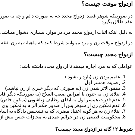
ازدواج موقت چیست؟
در صورتیکه شوهر قصد ازدواج مجدد چه به صورت دائم و چه به صورت م
عقد طلاق بگیرد.
به دلیل اینکه اثبات ازدواج مجدد مرد در موارد بسیاری دشوار میباشد،م
در ازدواج موقت زن و مرد میتوانند شرط کنند که ماهیانه به زن نفقه
ازدواج مجدد چیست؟
عواملی که به مرد اجازه میدهد تا ازدواج مجدد داشته باشد:
عقیم بودن زن (باردار نشود.)
رضایت همسر اول
مفقودالاثر شدن زن (به صورتی که دیگر خبری از زن نباشد.)
ابتلای زن به جنون یا امراض صعب العلاج (به صورتیکه دیگر قابل
عدم قدرت همسر اول به ایفای وظایف زناشویی (تمکین خاص)
عدم تمکین زن از شوهر پس از صدور حکم الزام به تمکین وی
ابتلاء زن به هر گونه اعتیاد مضری که به تشخیص دادگاه به اسا
محکومیت قطعی زن در جرائم عمدی به مجازات حبس بیش از یک سال ی
شروط ۱۲ گانه در ازدواج مجدد چیست؟