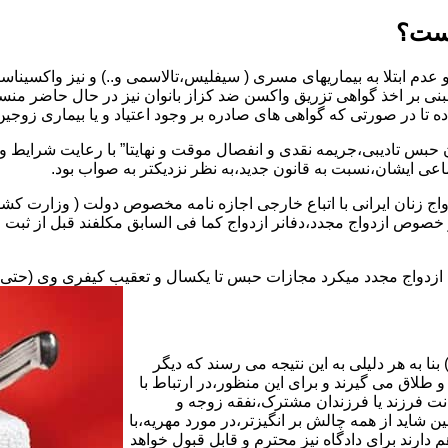
یست؟
بنی بر اخذ گواهی تزریق واکسن ضد کزاز بانوان نیز در حال حاضر من
اده تا در صورتی که گواهی های صادره بر وجود اعتیاد و یا بیماری زوجین 
 حبس تادیبی،جریمه نقدی و انفصال موقت و نهایتا” با رعایت شرایط 
ی ایشان،نسبت به قانون جدید،به نظر نزدیکتر به صواب بود.
وجه به عدم نسخ ماده ۱۶ قانون حمایت از خانواده مصوب ۱۳۵۳در خصوص ازدواج مجدد،دفانر ازدواج کما ف
بت ازدواج مجدد میکرد مجازات حبس تا یکسال و تعقیب کیفری وی (حت
ا به هر دلیلی به این نتیجه می رسند که دیگر
طلاق می گیرند و برای این منظور،در ارتباط با
نت فرزند یا فرزندان مشترک،نفقه زوجه و
شاید از همه چالش بر انگیزتر،در مورد مهریه،با
 دارند برای دادگاه نیز محترم و قابل قبول خواهد