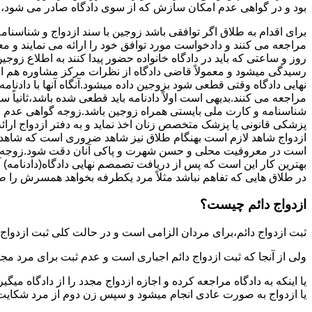
بود و در گواهی عدم امکان سازش که از سوی دادگاه صادر می شود،م
برای اقدام به طلاق اگر توافقی باشد زوجین با سند ازدواج و شناسنا
مراجعه می کنند و دادخواست مورد توافق خود را ارائه می نمایند و معمو
روز و ساعتی که باید در دادگاه خانواده حضور پیدا کنند به اطلاع ز
رسیدگی میشود و معمولاً قاضی دادگاه از نظرات مرکز مشاوره هم ا
نهایی دادگاه وقتی قطعی شود بزوجین داده میشود.آنگاه آنها با دادنام
مراجعه می کنند.بدیهی است اولاً دادنامه باید قطعی شده باشد،ثانیاً 
شناسنامه و کارت ملی بایستی همراه زوجین باشد.زوجه گواهی عدم با
پزشکی قانونی یا پزشک متخصص زنان اخذ نماید و به دفتر ازدواج ارائ
ازدواج شاهد لازم است بهنگام طلاق نیز شاهد ضروری است که شاهد ط
است در معروفیت محلی و حسن شهرت و پاکی آنان دقت شود.زوجه نیز ن
بهترین کار این است که پس از دریافت تصمصم نهایی دادگاه(دادنامه) آ
در طلاق هایی که تفاهم نباشد مثلاً مرد یکطرفه بخواهد همسرش را طل
ازدواج دائم چیست؟
ثبت ازدواج دائم،برای مردان الزامی است و در حالت کلی ثبت ازدواج 
ولی از آنجا که ثبت ازدواج دائم اجباری است و عدم ثبت برای مرد مج
یا اینکه به دادگاه مراجعه کرده و اجازه ازدواج مجدد را از دادگاه میگی
یا ازدواج به صورت عادی انجام میشود و سپس زن دوم از مرد شکایت می