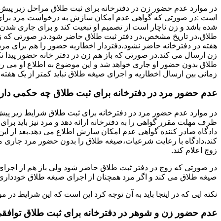
در موارد عدم حضور زن در دفترخانه برای ثبت طلاق مراحل زیر پیش
است :در صورتی که گواهی عدم امکان سازش به درخواست مرد برای
شده باشد و زن ناچار است از تصمیم او تبعیت کند و برای جاری شدن
طلاق،در تاریخ مشخص،در دفتر ثبت طلاق حاضر شود.در صورتی که
هفته در دفترخانه حاضر نشود،دفتردار اخطاریه حضور را هم برای مرد
زن ارسال می کند.در صورتی که باز هم زن در دفتر خانه حضور پیدا ن
طلاق بدون حضور او جاری خواهد شد و این موضوع به اطلاع او می ر
زمانی بین ارسال اخطاریه و اجرای صیغه طلاق نباید کمتر از یک هفته 
عدم حضور مرد در دفترخانه برای ثبت طلاق چه حکمی دار
در موارد عدم حضور مرد در دفترخانه برای ثبت طلاق شرایط زیر پیش
ظرف مهلت مقرر گواهی را به دفترخانه ارائه دهد و مرد نیز باید برا
دادگاه صادر کننده گواهی عدم امکان سازش اطلاع می دهد.بعد از این 
کند،دادگاه با رعایت شرعیات،صیغه طلاق را بدون حضور مرد جاری می 
زوج اعلام کند.
در صورتی که زوج در دفتر ثبت طلاق حاضر شود ولی باز هم از اجرای
صیغه طلاق می کند و اگر مرد همچنان از اجرای صیغه طلاق خودداری ک
نکته ایی که در اینجا باید به آن توجه کرد این است که این شرایط د
عدم حضور زن و شوهر در دفترخانه برای ثبت طلاق توافق