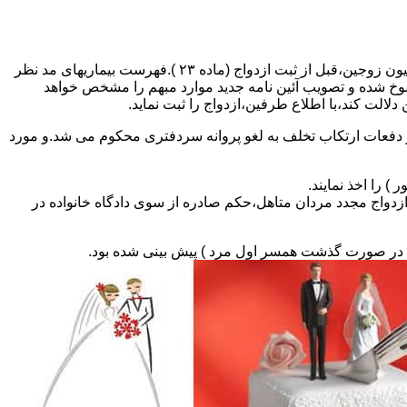
مطالبه و اخذ گواهی پزشکی معتبر مبنی بر عدم اعتیاد به مواد مخدر و عدم ابتلا به بیماریهای مسری ( سیفلیس،تالاسمی و..) و نیز واکسیناسیون زوجین،قبل از ثبت ازدواج (ماده ۲۳ ).فهرست بیماریهای مد نظر
سوخ شده و تصویب آئین نامه جدید موارد مبهم را مشخص خواهد
دلالت کند،با اطلاع طرفین،ازدواج را ثبت نماید.
و دفعات ارتکاب تخلف به لغو پروانه سردفتری محکوم می شد.و مورد
ی السابق مکلفند قبل از ثبت ازدواج مجدد مردان متاهل،حکم صادره از سوی دادگاه خانواده در
ی در صورت گذشت همسر اول مرد ) پیش بینی شده بود.