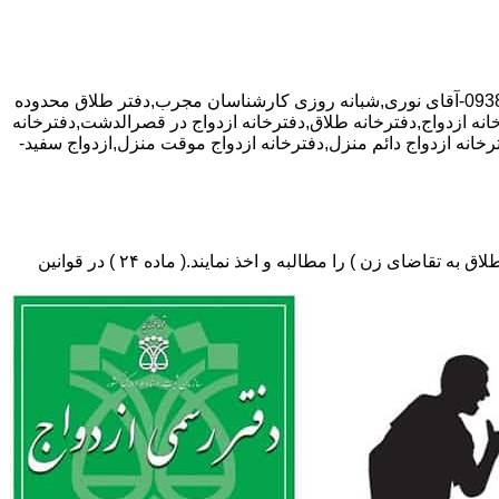
با تخفیف ویژه مشاوره رایگان,09381024452-آقای نوری,شبانه روزی کارشناسان مجرب,دفتر طلاق محدوده
انه ازدواج,دفترخانه طلاق,دفترخانه ازدواج در قصرالدشت,دفترخانه
خانه ازدواج دائم منزل,دفترخانه ازدواج موقت منزل,ازدواج سفید-
دفتر طلاق،باید در ثبت طلاق گواهی عدم امکان سازش (مخصوص طلاق توافقی و یا طلاق به تقاضای مرد ) و لازم ضروری حکم دادگاه (در طلاق به تقاضای زن ) را مطالبه و اخذ نمایند.( ماده ۲۴ ) در قوانین