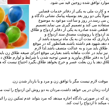
وارد توافق شده زوجین قید می شود.
مه و کارت ملی به یکی از دفاتر خدمات قضایی
لاً یکی دو روز بعد بوسیله پیامک نشانی دادگاه و
وجین می رسد.در روز و ساعت موعود به موضوع
ستفاده می کند و تصمیم گیری می نماید.تصمیم
ه قطعی شده صادره به یکی از دفاتر ازدواج و طلاق
سند ازدواج یا رونوشت مصدق سند ازدواج و
رداری که مدت آن به یک ماه نرسیده باشد از
ه دهد.شهود هم داشته باشند.همانطور که در موقع
لاق باید مرد و به عدالت متصف باشد.لذا لازم
باید در عادت ماهانه باشد بعبارتی موقع اجرای صیغه طلاق زن باید 
نرا به دفتر طلاق بیاورید و ضمن توجیه شدن با شرایط و لوازم طلاق دف
اق دهد یا زن بعلت عسر و حرج بخواهد طلاق بگیرد احتیاج نیست که هم
موقت لازم نیست مگر با توافق زن و مرد و یا باردار شدن زن.
ازات زندان در پی خواهد داشت،مردان به دو روش این ازدواج را ثبت می
رند که در صورتی دادگاه اجازه میدهد که مرد بتواند عدم تمکین زن را اثب
کند تا ازدواج را ثبت کند.