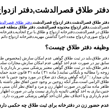
دفتر طلاق قصرالدشت,دفتر ازدو
دفتر طلاق قصرالدشت
,
دفتر ازدواج قصرالدشت
,
دفتر طلاق قصرالد
قصرالدشت,
دفتر ازدواج محدوده قصرالدشت
,
دفتر طلاق منطقه قص
طلاق در قصرالدشت,دفترخانه ازدواج و طلاق با نرخ اتحادیه,دفترخان
ازدواج صوری-ازدواج مجدد-اجرا گذاشتن مهریه,دفترخانه ازدواج دائ
وظیفه دفتر طلاق چیست؟
سابق نیز در صورت عدم اخذ گواهی عدم امکان سازش،مجازات سلب 
دفتر طلاق،باید در ثبت طلاق گواهی معتبر پزشکی مبنی بر بارداری یا 
زوجه را مطالبه و بایگانی نمایند.( ماده ۳۱ ) ماد
بیان میدارد : ” ارائه گواهی پزشک ذی صلاح در مورد وجود جنین یا عدم
طلاق الزامی است،مگر آنکه زوجین بر وجود جنین اتفاق نظر داشته باشن
ظاهر ماده مذکور،در صورت اظهار زن و مرد و اتفاق نظر آنان مبنی ب
جنین،نیازی به اخذ گواهی تائیدیه بارداری نیست ولی در صورت اظهار 
عدم بارداری و یا اختلاف نظر آنان،اخذ گواهی پزشکی ضرورت دارد.
عدم حضور زن در دفترخانه برای ثبت طلاق چه حکمی دارد