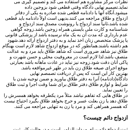
نظرات مرکز مشاوره هم استفاده می کند و تصمیم گیری می
نماید.تصمیم نهایی دادگاه وقتی قطعی شود بزوجین داده
میشود.آنگاه آنها با دادنامه قطعی شده صادره به یکی از دفاتر
ازدواج و طلاق مراجعه می کنند.بدیهی است اولاً دادنامه باید قطعی
شده باشد،ثانیاً سند ازدواج یا رونوشت مصدق سند ازدواج و
شناسنامه و کارت ملی بایستی همراه زوجین باشد.زوجه گواهی
عدم بارداری که مدت آن به یک ماه نرسیده باشد از پزشکی قانونی
یا پزشک متخصص زنان اخذ نماید و به دفتر ازدواج ارائه دهد.شهود
هم داشته باشند.همانطور که در موقع ازدواج شاهد لازم است بهنگام
طلاق نیز شاهد ضروری است که شاهد طلاق باید مرد و به عدالت
متصف باشد.لذا لازم است در معروفیت محلی و حسن شهرت و
پاکی آنان دقت شود.زوجه نیز نباید در عادت ماهانه باشد بعبارتی
موقع اجرای صیغه طلاق زن باید در طهر غیرمواقعه باشد.
بهترین کار این است که پس از دریافت تصمصم نهایی
دادگاه(دادنامه) آنرا به دفتر طلاق بیاورید و ضمن توجیه شدن با
شرایط و لوازم طلاق دفتر طلاق برای شما وقت اجرا و ثبت طلاق
را تعیین نماید.
در طلاق هایی که تفاهم نباشد مثلاً مرد یکطرفه بخواهد همسرش را
طلاق دهد یا زن بعلت عسر و حرج بخواهد طلاق بگیرد احتیاج نیست
که همسر همراهی کند و مرد یا زن به تنهایی مراجعه می کنند.
ازدواج دائم چیست؟
ثبت ازدواج دائم،برای مردان الزامی است و در حالت کلی ثبت