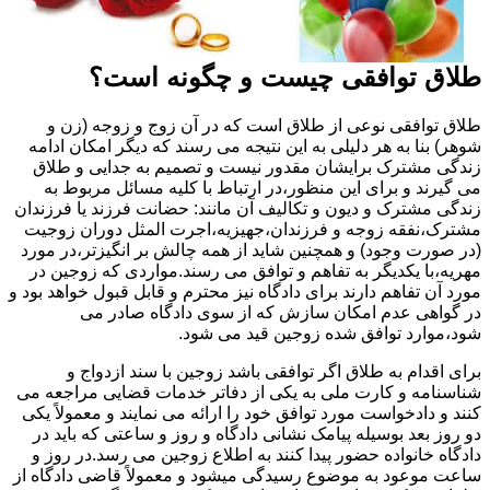
طلاق توافقی چیست و چگونه است؟
طلاق توافقی نوعی از طلاق است که در آن زوج و زوجه (زن و
شوهر) بنا به هر دلیلی به این نتیجه می رسند که دیگر امکان ادامه
زندگی مشترک برایشان مقدور نیست و تصمیم به جدایی و طلاق
می گیرند و برای این منظور،در ارتباط با کلیه مسائل مربوط به
زندگی مشترک و دیون و تکالیف آن مانند: حضانت فرزند یا فرزندان
مشترک،نفقه زوجه و فرزندان،جهیزیه،اجرت المثل دوران زوجیت
(در صورت وجود) و همچنین شاید از همه چالش بر انگیزتر،در مورد
مهریه،با یکدیگر به تفاهم و توافق می رسند.مواردی که زوجین در
مورد آن تفاهم دارند برای دادگاه نیز محترم و قابل قبول خواهد بود و
در گواهی عدم امکان سازش که از سوی دادگاه صادر می
شود،موارد توافق شده زوجین قید می شود.
برای اقدام به طلاق اگر توافقی باشد زوجین با سند ازدواج و
شناسنامه و کارت ملی به یکی از دفاتر خدمات قضایی مراجعه می
کنند و دادخواست مورد توافق خود را ارائه می نمایند و معمولاً یکی
دو روز بعد بوسیله پیامک نشانی دادگاه و روز و ساعتی که باید در
دادگاه خانواده حضور پیدا کنند به اطلاع زوجین می رسد.در روز و
ساعت موعود به موضوع رسیدگی میشود و معمولاً قاضی دادگاه از