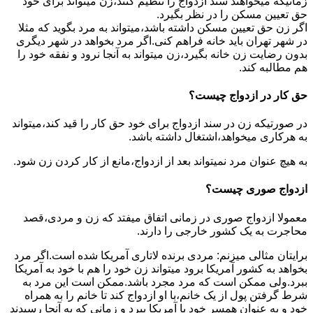
زمانیکه میخواهند سند ازدواج را تنظیم کنند،زن میتواند برای خود
حق تعیین مسکن را در نظر بگیرد.
اگر زن حق تعیین مسکن داشته باشد،میتواند به مرد بگوید که مثلا
در شهر تهران باید خانه فراهم کنی.اگر مرد بخواهد در شهر دیگری
بدون رضایت زن خانه بگیرد،زن میتواند به آنجا نرود و نفقه خود را
هم مطالبه کند.
حق کار در ازدواج چیست؟
در صورتیکه زن در سند ازدواج برای خود حق کار را قید کند،میتواند
به هرکاری میخواهد،اشتغال داشته باشد.
به هیچ عنوان مرد نمیتواند بعد از ازدواج،مانع از کار کردن زن شود.
ازدواج صوری چیست؟
معمولا ازدواج صوری در زمانی اتفاق میفتد که زن و مردی،قصد
محاجرت به یک کشور خارجی را دارند.
برایتان مثالی میزنم: مردی برنده لاتاری آمریکا شده است.اگر مرد
بخواهد به کشور آمریکا برود میتواند زن خود را هم با خود به آمریکا
ببرد.ولی ممکن است که مرد مجرد باشد.ممکن است این مرد به
شرط گرفتن پول از یک خانم،با او ازدواج کند تا خانم را به همراه
خود و به عنوان همسر خود با آمریکا ببرد و زمانی که به آنجا رسیدند