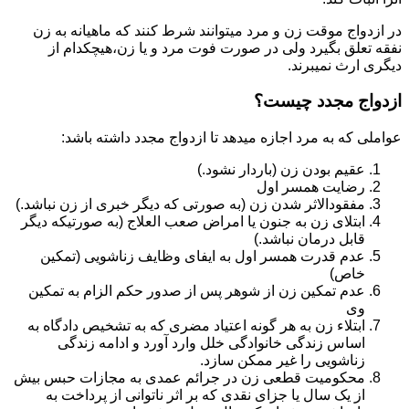
در ازدواج موقت زن و مرد میتوانند شرط کنند که ماهیانه به زن
نفقه تعلق بگیرد ولی در صورت فوت مرد و یا زن،هیچکدام از
دیگری ارث نمیبرند.
ازدواج مجدد چیست؟
عواملی که به مرد اجازه میدهد تا ازدواج مجدد داشته باشد:
عقیم بودن زن (باردار نشود.)
رضایت همسر اول
مفقودالاثر شدن زن (به صورتی که دیگر خبری از زن نباشد.)
ابتلای زن به جنون یا امراض صعب العلاج (به صورتیکه دیگر
قابل درمان نباشد.)
عدم قدرت همسر اول به ایفای وظایف زناشویی (تمکین
خاص)
عدم تمکین زن از شوهر پس از صدور حکم الزام به تمکین
وی
ابتلاء زن به هر گونه اعتیاد مضری که به تشخیص دادگاه به
اساس زندگی خانوادگی خلل وارد آورد و ادامه زندگی
زناشویی را غیر ممکن سازد.
محکومیت قطعی زن در جرائم عمدی به مجازات حبس بیش
از یک سال یا جزای نقدی که بر اثر ناتوانی از پرداخت به