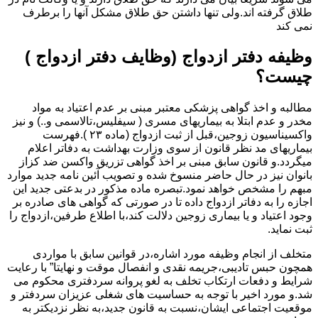
طلاق گرفته اند.ولی تنها داشتن حق طلاق مشکل آنها را برطرف
نمی کند
وظیفه دفتر ازدواج (وظایف دفتر ازدواج )
چیست؟
مطالبه و اخذ گواهی پزشکی معتبر مبنی بر عدم اعتیاد به مواد
مخدر و عدم ابتلا به بیماریهای مسری ( سیفلیس،تالاسمی و..) و نیز
واکسیناسیون زوجین،قبل از ثبت ازدواج (ماده ۲۳ ).فهرست
بیماریهای مد نظر قانون از سوی وزارت بهداشت به دفاتر اعلام
میگردد.و قانون سابق مبنی بر اخذ گواهی تزریق واکسن ضد کزاز
بانوان نیز در حال حاضر منسوخ شده و تصویب آئین نامه جدید موارد
مبهم را مشخص خواهد نمود.تبصره ماده مذکور در بدعتی جدید این
اجازه را به دفاتر ازدواج داده تا در صورتی که گواهی های صادره بر
وجود اعتیاد و یا بیماری زوجین دلالت کند،با اطلاع طرفین،ازدواج را
ثبت نماید.
متخلف از انجام وظیفه مورد اشاره،در قوانین سابق با مواردی
همچون حبس تادیبی،جریمه نقدی و انفصال موقت و نهایتا” با رعایت
شرایط و دفعات ارتکاب تخلف به لغو پروانه سردفتری محکوم می
شد.و مورد اخیر با توجه به حساسیت های شغلی عزیزان سردفتر و
موقعیت اجتماعی ایشان،نسبت به قانون جدید،به نظر نزدیکتر به