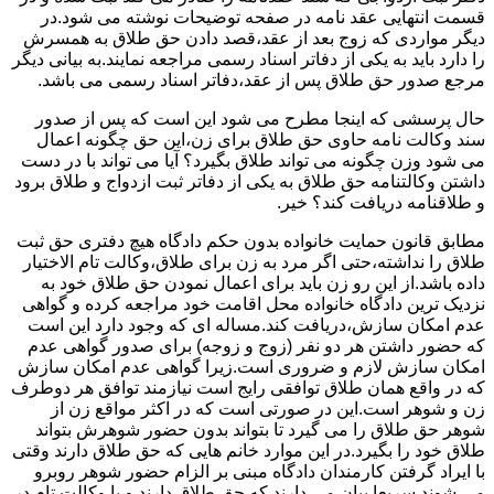
قسمت انتهایی عقد نامه در صفحه توضیحات نوشته می شود.در
دیگر مواردی که زوج بعد از عقد،قصد دادن حق طلاق به همسرش
را دارد باید به یکی از دفاتر اسناد رسمی مراجعه نمایند.به بیانی دیگر
مرجع صدور حق طلاق پس از عقد،دفاتر اسناد رسمی می باشد.
حال پرسشی که اینجا مطرح می شود این است که پس از صدور
سند وکالت نامه حاوی حق طلاق برای زن،این حق چگونه اعمال
می شود وزن چگونه می تواند طلاق بگیرد؟ آیا می تواند با در دست
داشتن وکالتنامه حق طلاق به یکی از دفاتر ثبت ازدواج و طلاق برود
و طلاقنامه دریافت کند؟ خیر.
مطابق قانون حمایت خانواده بدون حکم دادگاه هیچ دفتری حق ثبت
طلاق را نداشته،حتی اگر مرد به زن برای طلاق،وکالت تام الاختیار
داده باشد.از این رو زن باید برای اعمال نمودن حق طلاق خود به
نزدیک ترین دادگاه خانواده محل اقامت خود مراجعه کرده و گواهی
عدم امکان سازش،دریافت کند.مساله ای که وجود دارد این است
که حضور داشتن هر دو نفر (زوج و زوجه) برای صدور گواهی عدم
امکان سازش لازم و ضروری است.زیرا گواهی عدم امکان سازش
که در واقع همان طلاق توافقی رایج است نیازمند توافق هر دوطرف
زن و شوهر است.این در صورتی است که در اکثر مواقع زن از
شوهر حق طلاق را می گیرد تا بتواند بدون حضور شوهرش بتواند
طلاق خود را بگیرد.در این موارد خانم هایی که حق طلاق دارند وقتی
با ایراد گرفتن کارمندان دادگاه مبنی بر الزام حضور شوهر روبرو
می شوند سریعا بیان می دارند که حق طلاق دارند و یا وکالت تام در