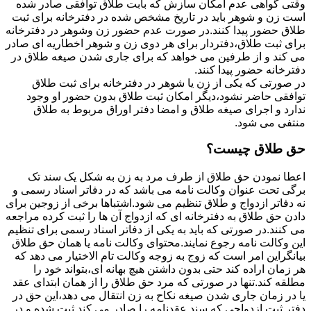
وقتی گواهی عدم امکان سازش که بابت طلاق توافقی صادر شده
است زن و شوهر باید در تاریخ مشخص شده در دفترخانه برای ثبت
طلاق حضور پیدا کنند.در صورت عدم حضور زن وشوهر در دفترخانه
برای ثبت طلاق،دفتردار برای هر دوی زن و شوهر اخطاریه ای صادر
می کند و از طرفین می خواهد که برای جاری شدن صیغه طلاق در
دفترخانه حضور پیدا کنند.
در صورتی که یکی از زن یا شوهر در دفترخانه برای ثبت طلاق
توافقی حاضر نشود،دیگر امکان ثبت طلاق بدون حضور او وجود
ندارد و اجرای صیغه طلاق و امضا دفتر اوراق مربوط به طلاق
منتفی می شود.
حق طلاق چیست؟
اعطا نمودن حق طلاق از طرف مرد به زن به شکل یک سند تک
برگی تحت عنوان وکالت نامه می باشد که در دفاتر اسناد رسمی و
نه دفاتر ازدواج و طلاق تنظیم می شود.اشتباها برخی از زوجین برای
دادن حق طلاق به دفترخانه ای که ازدواج آن ها را ثبت کرده مراجعه
می کنند.در صورتی که باید به یکی از دفاتر اسناد رسمی برای تنظیم
این وکالت نامه رجوع نمایند.محتوای وکالت نامه یا همان حق طلاق
بیانگراین امر است که زوج به زوجه وکالت تام الاختیار می دهد که
هر زمان اراده کند حتی بدون داشتن هیچ بهانه ای،بتواند خود را
مطلقه کند.تنها در صورتی که مرد حق طلاق را از همان ابتدای عقد
یا در زمان جاری شدن صیغه نکاح به زن انتقال می دهد،این حق در
دفتر ثبت ازدواجی که سند عقدنامه را صادر می کند ثبت شده و در