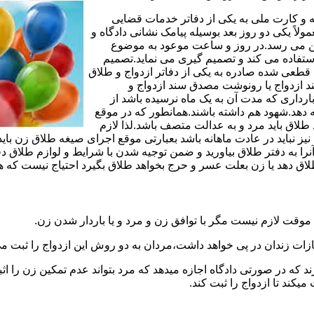
مه و کارت ملی به یکی از دفاتر خدمات قضایی
لاً یکی دو روز بعد بوسیله پیامک نشانی دادگاه و
وجین می رسد.در روز و ساعت موعود به موضوع
ستفاده می کند و تصمیم گیری می نماید.تصمیم
ه قطعی شده صادره به یکی از دفاتر ازدواج و طلاق
سند ازدواج یا رونوشت مصدق سند ازدواج و
رداری که مدت آن به یک ماه نرسیده باشد از
ه دهد.شهود هم داشته باشند.همانطور که در موقع
لاق باید مرد و به عدالت متصف باشد.لذا لازم
باید در عادت ماهانه باشد بعبارتی موقع اجرای صیغه طلاق زن باید 
نرا به دفتر طلاق بیاورید و ضمن توجیه شدن با شرایط و لوازم طلاق دف
اق دهد یا زن بعلت عسر و حرج بخواهد طلاق بگیرد احتیاج نیست که هم
موقت لازم نیست مگر با توافق زن و مرد و یا باردار شدن زن.
ازات زندان در پی خواهد داشت،مردان به دو روش این ازدواج را ثبت می
رند که در صورتی دادگاه اجازه میدهد که مرد بتواند عدم تمکین زن را اثب
کند تا ازدواج را ثبت کند.