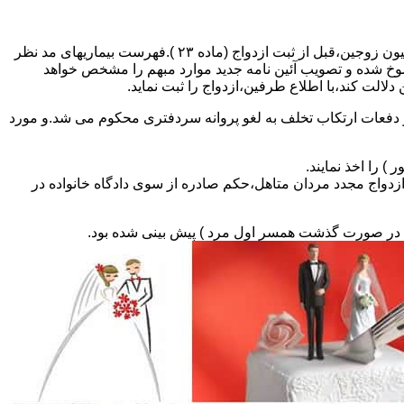
مطالبه و اخذ گواهی پزشکی معتبر مبنی بر عدم اعتیاد به مواد مخدر و عدم ابتلا به بیماریهای مسری ( سیفلیس،تالاسمی و..) و نیز واکسیناسیون زوجین،قبل از ثبت ازدواج (ماده ۲۳ ).فهرست بیماریهای مد نظر
سوخ شده و تصویب آئین نامه جدید موارد مبهم را مشخص خواهد
دلالت کند،با اطلاع طرفین،ازدواج را ثبت نماید.
و دفعات ارتکاب تخلف به لغو پروانه سردفتری محکوم می شد.و مورد
ی السابق مکلفند قبل از ثبت ازدواج مجدد مردان متاهل،حکم صادره از سوی دادگاه خانواده در
ی در صورت گذشت همسر اول مرد ) پیش بینی شده بود.