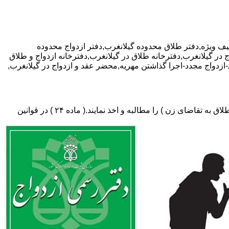
اری تخفیف ویژه,دفتر طلاق محدوده گیلانغرب,دفتر ازدواج محدوده
 در گیلانغرب,دفترخانه طلاق در گیلانغرب,دفترخانه ازدواج و طلاق
-ازدواج مجدد-اجرا گذاشتن مهریه,محضر عقد و ازدواج در گیلانغرب,
دفتر طلاق،باید در ثبت طلاق گواهی عدم امکان سازش (مخصوص طلاق توافقی و یا طلاق به تقاضای مرد ) و لازم ضروری حکم دادگاه (در طلاق به تقاضای زن ) را مطالبه و اخذ نمایند.( ماده ۲۴ ) در قوانین