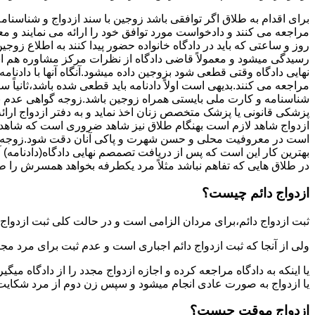
برای اقدام به طلاق اگر توافقی باشد زوجین با سند ازدواج و شناسنا
مراجعه می کنند و دادخواست مورد توافق خود را ارائه می نمایند و معمو
روز و ساعتی که باید در دادگاه خانواده حضور پیدا کنند به اطلاع ز
رسیدگی میشود و معمولاً قاضی دادگاه از نظرات مرکز مشاوره هم ا
نهایی دادگاه وقتی قطعی شود بزوجین داده میشود.آنگاه آنها با دادنام
مراجعه می کنند.بدیهی است اولاً دادنامه باید قطعی شده باشد،ثانیاً 
شناسنامه و کارت ملی بایستی همراه زوجین باشد.زوجه گواهی عدم با
پزشکی قانونی یا پزشک متخصص زنان اخذ نماید و به دفتر ازدواج ارائ
ازدواج شاهد لازم است بهنگام طلاق نیز شاهد ضروری است که شاهد ط
است در معروفیت محلی و حسن شهرت و پاکی آنان دقت شود.زوجه نیز ن
بهترین کار این است که پس از دریافت تصمصم نهایی دادگاه(دادنامه) آ
در طلاق هایی که تفاهم نباشد مثلاً مرد یکطرفه بخواهد همسرش را طل
ازدواج دائم چیست؟
ثبت ازدواج دائم،برای مردان الزامی است و در حالت کلی ثبت ازدواج 
ولی از آنجا که ثبت ازدواج دائم اجباری است و عدم ثبت برای مرد مج
یا اینکه به دادگاه مراجعه کرده و اجازه ازدواج مجدد را از دادگاه میگی
یا ازدواج به صورت عادی انجام میشود و سپس زن دوم از مرد شکایت می
ازدواج موقت چیست؟