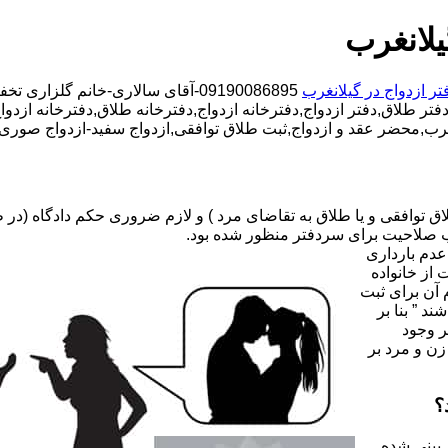
یلانغرب
تر ازدواج در گیلانغرب
09190086895-آقای سالاری-خانم گلز
تر طلاق,دفتر ازدواج,دفترخانه ازدواج,دفترخانه طلاق,دفترخانه ازدواج
انغرب,محضر عقد و ازدواج,ثبت طلاق توافقی,ازدواج سفید-ازدواج صوری
صلاحیت برای سردفتر منظور شده بود.
عدم بارداری
ه ۳۱ قانون جدید حمایت از خانواده
 آن برای ثبت
د ” بنا بر
ر وجود
زن و مرد بر
؟
 بینی شده