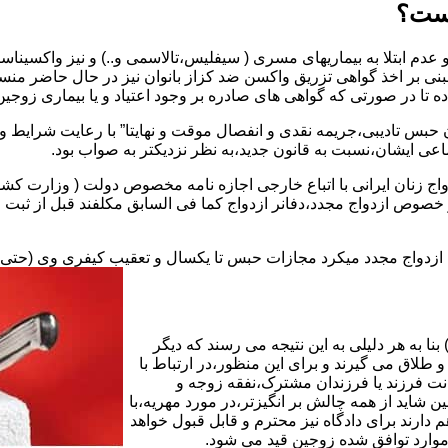
یست؟
بنی بر اخذ گواهی تزریق واکسن ضد کزاز بانوان نیز در حال حاضر من
اده تا در صورتی که گواهی های صادره بر وجود اعتیاد و یا بیماری زوجین 
 حبس تادیبی،جریمه نقدی و انفصال موقت و نهایتا” با رعایت شرایط 
ی ایشان،نسبت به قانون جدید،به نظر نزدیکتر به صواب بود.
وجه به عدم نسخ ماده ۱۶ قانون حمایت از خانواده مصوب ۱۳۵۳در خصوص ازدواج مجدد،دفانر ازدواج کما ف
بت ازدواج مجدد میکرد مجازات حبس تا یکسال و تعقیب کیفری وی (حت
ا به هر دلیلی به این نتیجه می رسند که دیگر
طلاق می گیرند و برای این منظور،در ارتباط با
نت فرزند یا فرزندان مشترک،نفقه زوجه و
شاید از همه چالش بر انگیزتر،در مورد مهریه،با
 دارند برای دادگاه نیز محترم و قابل قبول خواهد
وارد توافق شده زوجین قید می شود.