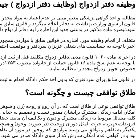
وظیفه دفتر ازدواج (وظایف دفتر ازدواج ) چ
قانون از سوی وزارت بهداشت به دفاتر اعلام میگردد.و قانون سابق م
نمود.تبصره ماده مذکور در بدعتی جدید این اجازه را به دفاتر ازدواج د
متخلف از انجام وظیفه مورد اشاره،در قوانین سابق با مواردی همچون
اخیر با توجه به حساسیت های شغلی عزیزان سردفتر و موقعیت اجتماع
در اجرای ماده ۱۰۶۰ قانون مدنی،دفاتر ازدواج مکلفند قبل از ثبت ازدواج زنان ایرانی با اتباع خارجی اجازه نامه مخصوص دولت ( وزارت کشور ) را اخذ نمایند.
با ت
خصوص تجویز ازدواج مجدد را مطالبه نمایند.
در قانون سابق برای سردفتری که بدون اخذ حکم دادگاه اقدام به ث
طلاق توافقی چیست و چگونه است؟
طلاق توافقی نوعی از طلاق است که در آن زوج و زوجه (زن و شوهر) بن
امکان ادامه زندگی مشترک برایشان مقدور نیست و تصمیم به جدایی و 
کلیه مسائل مربوط به زندگی مشترک و دیون و تکالیف آن مانند: حضا
فرزندان،جهیزیه،اجرت المثل دوران زوجیت (در صورت وجود) و همچنین 
یکدیگر به تفاهم و توافق می رسند.مواردی که زوجین در مورد آن تفاهم
بود و در گواهی عدم امکان سازش که از سوی دادگاه صادر می شود،م