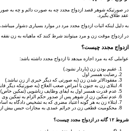
در صورتیکه شوهر قصد ازدواج مجدد چه به صورت دائم و چه به صورت م
عقد طلاق بگیرد.
به دلیل اینکه اثبات ازدواج مجدد مرد در موارد بسیاری دشوار میباشد،م
در ازدواج موقت زن و مرد میتوانند شرط کنند که ماهیانه به زن نفقه
ازدواج مجدد چیست؟
عواملی که به مرد اجازه میدهد تا ازدواج مجدد داشته باشد:
عقیم بودن زن (باردار نشود.)
رضایت همسر اول
مفقودالاثر شدن زن (به صورتی که دیگر خبری از زن نباشد.)
ابتلای زن به جنون یا امراض صعب العلاج (به صورتیکه دیگر قابل
عدم قدرت همسر اول به ایفای وظایف زناشویی (تمکین خاص)
عدم تمکین زن از شوهر پس از صدور حکم الزام به تمکین وی
ابتلاء زن به هر گونه اعتیاد مضری که به تشخیص دادگاه به اسا
محکومیت قطعی زن در جرائم عمدی به مجازات حبس بیش از یک سال ی
شروط ۱۲ گانه در ازدواج مجدد چیست؟