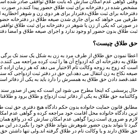
وقتی گواهی عدم امکان سازش که بابت طلاق توافقی صادر شده است ز
مشخص شده در دفترخانه برای ثبت طلاق حضور پیدا کنند.در صورت
دفترخانه برای ثبت طلاق،دفتردار برای هر دوی زن و شوهر اخطاریه ا
طرفین می خواهد که برای جاری شدن صیغه طلاق در دفترخانه حضور پ
در صورتی که یکی از زن یا شوهر در دفترخانه برای ثبت طلاق توافق
ثبت طلاق بدون حضور او وجود ندارد و اجرای صیغه طلاق و امضا دفت
حق طلاق چیست؟
اعطا نمودن حق طلاق از طرف مرد به زن به شکل یک سند تک برگی تحت
طلاق به دفترخانه ای که ازدواج آن ها را ثبت کرده مراجعه می کنند.در
است که زوج به زوجه وکالت تام الاختیار می دهد که هر زمان اراده کن
صیغه نکاح به زن انتقال می دهد،این حق در دفتر ثبت ازدواجی که سن
عقد،قصد دادن حق طلاق به همسرش را دارد باید به یکی از دفاتر اسن
حال پرسشی که اینجا مطرح می شود این است که پس از صدور سند وکا
وکالتنامه حق طلاق به یکی از دفاتر ثبت ازدواج و طلاق برود و طلاقنا
مطابق قانون حمایت خانواده بدون حکم دادگاه هیچ دفتری حق ثبت طلاق 
ترین دادگاه خانواده محل اقامت خود مراجعه کرده و گواهی عدم ام
لازم و ضروری است.زیرا گواهی عدم امکان سازش که در واقع همان 
گیرد تا بتواند بدون حضور شوهرش بتواند طلاق خود را بگیرد.در این م
حق طلاق دارند و یا وکالت تام در طلاق گرفته اند.ولی تنها داشتن ح