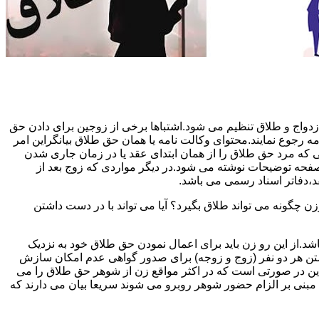
دواج و طلاق تنظیم می شود.اشتباها برخی از زوجین برای دادن حق
مه رجوع نمایند.محتوای وکالت نامه یا همان حق طلاق بیانگراین امر
تی که مرد حق طلاق را از همان ابتدای عقد یا در زمان جاری شدن
 صفحه توضیحات نوشته می شود.در دیگر مواردی که زوج بعد از
د،دفاتر اسناد رسمی می باشد.
گونه می تواند طلاق بگیرد؟ آیا می تواند با در دست داشتن
شد.از این رو زن باید برای اعمال نمودن حق طلاق خود به نزدیک
تن هر دو نفر (زوج و زوجه) برای صدور گواهی عدم امکان سازش
ن در صورتی است که در اکثر مواقع زن از شوهر حق طلاق را می
اه مبنی بر الزام حضور شوهر روبرو می شوند سریعا بیان می دارند که