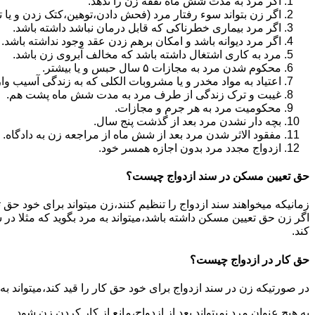
اگر مرد به مدت شش ماه نفقه زن را ندهد.
اگر زن بتواند سوء رفتار مرد (فحش دادن،توهین،کتک زدن و یا تهد
اگر مرد بیماری خطرناکی که قابل درمان نباشد داشته باشد.
اگر مرد دیوانه باشد و امکان برهم زدن عقد وجود نداشته باشد.
مرد به کاری اشتغال داشته باشد که مخالف آبروی زن باشد.
محکوم شدن مرد به مجازات ۵ سال حبس و یا بیشتر.
اعتیاد به مواد مخدر و یا مشروبات الکلی که به زندگی آسیب وا
غیبت و ترک زندگی از طرف مرد به مدت شش ماه پشت هم.
محکومیت مرد به هر جرم و مجازات.
بچه دار نشدن مرد بعد از گذشت پنج سال.
مفقود الاثر شدن مرد بعد از شش ماه از مراجعه زن به دادگاه.
ازدواج مجدد مرد بدون اجازه همسر خود.
حق تعیین مسکن در سند ازدواج چیست؟
زمانیکه میخواهند سند ازدواج را تنظیم کنند،زن میتواند برای خود حق 
اگر زن حق تعیین مسکن داشته باشد،میتواند به مرد بگوید که مثلا در ش
کند.
حق کار در ازدواج چیست؟
در صورتیکه زن در سند ازدواج برای خود حق کار را قید کند،میتواند ب
به هیچ عنوان مرد نمیتواند بعد از ازدواج،مانع از کار کردن زن شود.