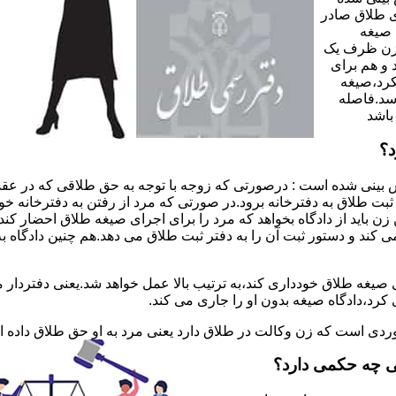
 طلاق صادر
 صیغه
 زن ظرف یک
 و هم برای
کرد،صیغه
سد.فاصله
باشد
د؟
 بینی شده است : درصورتی که زوجه با توجه به حق طلاقی که در عقد
ی ثبت طلاق به دفترخانه برود.در صورتی که مرد از رفتن به دفترخانه 
زن باید از دادگاه بخواهد که مرد را برای اجرای صیغه طلاق احضار کن
کند و دستور ثبت آن را به دفتر ثبت طلاق می دهد.هم چنین دادگاه به
 صیغه طلاق خودداری کند،به ترتیب بالا عمل خواهد شد.یعنی دفتردار
رد،دادگاه صیغه بدون او را جاری می کند.
ر موردی است که زن وکالت در طلاق دارد یعنی مرد به او حق طلاق داده
ی چه حکمی دارد؟