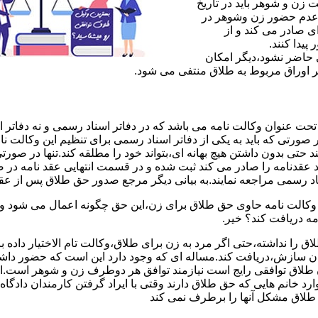
ن و شوهر باید در تاریخ
 عدم حضور زن وشوهر در
ی صادر می کند و از
یدا کنند.
ی حاضر نشود،دیگر امکان
ر اوراق مربوط به طلاق منتفی می شود.
 عنوان وکالت نامه می باشد که در دفاتر اسناد رسمی و نه دفاتر از
 صورتی که باید به یکی از دفاتر اسناد رسمی برای تنظیم این وکالت نا
د حتی بدون داشتن هیچ بهانه ای،بتواند خود را مطلقه کند.تنها در صور
د عقدنامه را صادر می کند ثبت شده و در قسمت انتهایی عقد نامه در
اد رسمی مراجعه نمایند.به بیانی دیگر مرجع صدور حق طلاق پس از عق
لت نامه حاوی حق طلاق برای زن،این حق چگونه اعمال می شود وزن چ
مه دریافت کند؟ خیر.
را نداشته،حتی اگر مرد به زن برای طلاق،وکالت تام الاختیار داده با
کان سازش،دریافت کند.مساله ای که وجود دارد این است که حضور داش
طلاق توافقی رایج است نیازمند توافق هر دوطرف زن و شوهر است.ای
وارد خانم هایی که حق طلاق دارند وقتی با ایراد گرفتن کارمندان دادگ
ق طلاق مشکل آنها را برطرف نمی کند