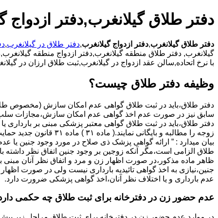
دفتر طلاق گیلانغرب,دفتر ازدواج گ
دفتر طلاق گیلانغرب
,
دفتر ازدواج گیلانغرب
,
دفتر طلاق در گیلانغرب
,
دف
گیلانغرب,
دفتر طلاق منطقه گیلانغرب,دفتر ازدواج منطقه گیلانغرب,دف
با نرخ اتحاده,سالن عقد ازدواج در گیلانغرب,ثبت طلاق ارزان در گیل
وظیفه دفتر طلاق چیست؟
سابق نیز در صورت عدم اخذ گواهی عدم امکان سازش،مجازات سلب 
دفتر طلاق،باید در ثبت طلاق گواهی معتبر پزشکی مبنی بر بارداری یا 
زوجه را مطالبه و بایگانی نمایند.( ماده ۳۱ ) ماد
بیان میدارد : ” ارائه گواهی پزشک ذی صلاح در مورد وجود جنین یا عدم
طلاق الزامی است،مگر آنکه زوجین بر وجود جنین اتفاق نظر داشته باشن
ظاهر ماده مذکور،در صورت اظهار زن و مرد و اتفاق نظر آنان مبنی ب
جنین،نیازی به اخذ گواهی تائیدیه بارداری نیست ولی در صورت اظهار 
عدم بارداری و یا اختلاف نظر آنان،اخذ گواهی پزشکی ضرورت دارد.
عدم حضور زن در دفترخانه برای ثبت طلاق چه حکمی دارد
در موارد عدم حضور زن در دفترخانه برای ثبت طلاق مراحل زیر پیش