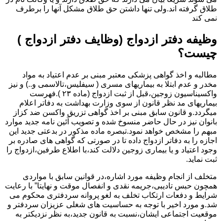
طلاق گرفته اند.ولی تنها داشتن حق طلاق مشکل آنها را برطرف
نمی کند
وظیفه دفتر ازدواج (وظایف دفتر ازدواج )
چیست؟
مطالبه و اخذ گواهی پزشکی معتبر مبنی بر عدم اعتیاد به مواد
مخدر و عدم ابتلا به بیماریهای مسری ( سیفلیس،تالاسمی و..) و نیز
واکسیناسیون زوجین،قبل از ثبت ازدواج (ماده ۲۳ ).فهرست
بیماریهای مد نظر قانون از سوی وزارت بهداشت به دفاتر اعلام
میگردد.و قانون سابق مبنی بر اخذ گواهی تزریق واکسن ضد کزاز
بانوان نیز در حال حاضر منسوخ شده و تصویب آئین نامه جدید موارد
مبهم را مشخص خواهد نمود.تبصره ماده مذکور در بدعتی جدید این
اجازه را به دفاتر ازدواج داده تا در صورتی که گواهی های صادره بر
وجود اعتیاد و یا بیماری زوجین دلالت کند،با اطلاع طرفین،ازدواج را
ثبت نماید.
متخلف از انجام وظیفه مورد اشاره،در قوانین سابق با مواردی
همچون حبس تادیبی،جریمه نقدی و انفصال موقت و نهایتا” با رعایت
شرایط و دفعات ارتکاب تخلف به لغو پروانه سردفتری محکوم می
شد.و مورد اخیر با توجه به حساسیت های شغلی عزیزان سردفتر و
موقعیت اجتماعی ایشان،نسبت به قانون جدید،به نظر نزدیکتر به