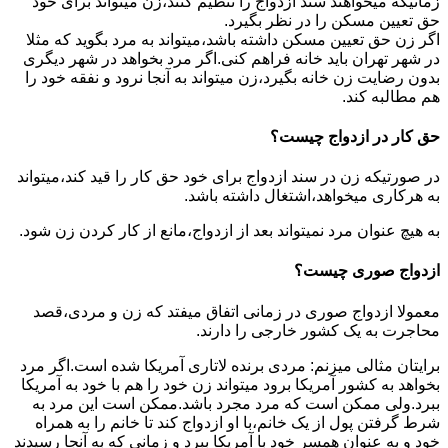
زمانیکه میخواهند سند ازدواج را تنظیم کنند،زن میتواند برای خود
حق تعیین مسکن را در نظر بگیرد.
اگر زن حق تعیین مسکن داشته باشد،میتواند به مرد بگوید که مثلا
در شهر تهران باید خانه فراهم کنی.اگر مرد بخواهد در شهر دیگری
بدون رضایت زن خانه بگیرد،زن میتواند به آنجا نرود و نفقه خود را
هم مطالبه کند.
حق کار در ازدواج چیست؟
در صورتیکه زن در سند ازدواج برای خود حق کار را قید کند،میتواند
به هرکاری میخواهد،اشتغال داشته باشد.
به هیچ عنوان مرد نمیتواند بعد از ازدواج،مانع از کار کردن زن شود.
ازدواج صوری چیست؟
معمولا ازدواج صوری در زمانی اتفاق میفتد که زن و مردی،قصد
محاجرت به یک کشور خارجی را دارند.
برایتان مثالی میزنم: مردی برنده لاتاری آمریکا شده است.اگر مرد
بخواهد به کشور آمریکا برود میتواند زن خود را هم با خود به آمریکا
ببرد.ولی ممکن است که مرد مجرد باشد.ممکن است این مرد به
شرط گرفتن پول از یک خانم،با او ازدواج کند تا خانم را به همراه
خود و به عنوان همسر خود با آمریکا ببرد و زمانی که به آنجا رسیدند