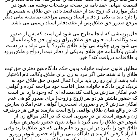
قسمت انتهایی عقد نامه در صفحه توضیحات نوشته می شود.در
دیگر مواردی که زوج بعد از عقد،قصد دادن حق طلاق به همسرش
را دارد باید به یکی از دفاتر اسناد رسمی مراجعه نمایند.به بیانی دیگر
مرجع صدور حق طلاق پس از عقد،دفاتر اسناد رسمی می باشد.
حال پرسشی که اینجا مطرح می شود این است که پس از صدور
سند وکالت نامه حاوی حق طلاق برای زن،این حق چگونه اعمال
می شود وزن چگونه می تواند طلاق بگیرد؟ آیا می تواند با در دست
داشتن وکالتنامه حق طلاق به یکی از دفاتر ثبت ازدواج و طلاق برود
و طلاقنامه دریافت کند؟ خیر.
مطابق قانون حمایت خانواده بدون حکم دادگاه هیچ دفتری حق ثبت
طلاق را نداشته،حتی اگر مرد به زن برای طلاق،وکالت تام الاختیار
داده باشد.از این رو زن باید برای اعمال نمودن حق طلاق خود به
نزدیک ترین دادگاه خانواده محل اقامت خود مراجعه کرده و گواهی
عدم امکان سازش،دریافت کند.مساله ای که وجود دارد این است
که حضور داشتن هر دو نفر (زوج و زوجه) برای صدور گواهی عدم
امکان سازش لازم و ضروری است.زیرا گواهی عدم امکان سازش
که در واقع همان طلاق توافقی رایج است نیازمند توافق هر دوطرف
زن و شوهر است.این در صورتی است که در اکثر مواقع زن از
شوهر حق طلاق را می گیرد تا بتواند بدون حضور شوهرش بتواند
طلاق خود را بگیرد.در این موارد خانم هایی که حق طلاق دارند وقتی
با ایراد گرفتن کارمندان دادگاه مبنی بر الزام حضور شوهر روبرو
می شوند سریعا بیان می دارند که حق طلاق دارند و یا وکالت تام در