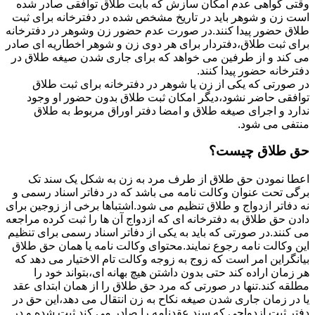
وقتی گواهی عدم امکان سازش که بابت طلاق توافقی صادر شده
است زن و شوهر باید در تاریخ مشخص شده در دفترخانه برای ثبت
طلاق حضور پیدا کنند.در صورت عدم حضور زن وشوهر در دفترخانه
برای ثبت طلاق،دفتردار برای هر دوی زن و شوهر اخطاریه ای صادر
می کند و از طرفین می خواهد که برای جاری شدن صیغه طلاق در
دفترخانه حضور پیدا کنند.
در صورتی که یکی از زن یا شوهر در دفترخانه برای ثبت طلاق
توافقی حاضر نشود،دیگر امکان ثبت طلاق بدون حضور او وجود
ندارد و اجرای صیغه طلاق و امضا دفتر اوراق مربوط به طلاق
منتفی می شود.
حق طلاق چیست؟
اعطا نمودن حق طلاق از طرف مرد به زن به شکل یک سند تک
برگی تحت عنوان وکالت نامه می باشد که در دفاتر اسناد رسمی و
نه دفاتر ازدواج و طلاق تنظیم می شود.اشتباها برخی از زوجین برای
دادن حق طلاق به دفترخانه ای که ازدواج آن ها را ثبت کرده مراجعه
می کنند.در صورتی که باید به یکی از دفاتر اسناد رسمی برای تنظیم
این وکالت نامه رجوع نمایند.محتوای وکالت نامه یا همان حق طلاق
بیانگراین امر است که زوج به زوجه وکالت تام الاختیار می دهد که
هر زمان اراده کند حتی بدون داشتن هیچ بهانه ای،بتواند خود را
مطلقه کند.تنها در صورتی که مرد حق طلاق را از همان ابتدای عقد
یا در زمان جاری شدن صیغه نکاح به زن انتقال می دهد،این حق در
دفتر ثبت ازدواجی که سند عقدنامه را صادر می کند ثبت شده و در