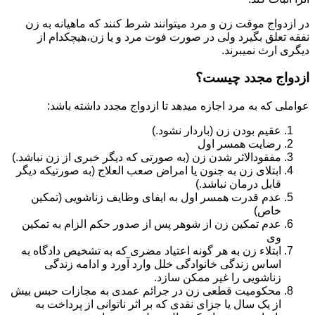
در ازدواج موقت زن و مرد میتوانند شرط کنند که ماهیانه به زن
نفقه تعلق بگیرد ولی در صورت فوت مرد و یا زن،هیچکدام از
دیگری ارث نمیبرند.
ازدواج مجدد چیست؟
عواملی که به مرد اجازه میدهد تا ازدواج مجدد داشته باشد:
عقیم بودن زن (باردار نشود.)
رضایت همسر اول
مفقودالاثر شدن زن (به صورتی که دیگر خبری از زن نباشد.)
ابتلای زن به جنون یا امراض صعب العلاج (به صورتیکه دیگر
قابل درمان نباشد.)
عدم قدرت همسر اول به ایفای وظایف زناشویی (تمکین
خاص)
عدم تمکین زن از شوهر پس از صدور حکم الزام به تمکین
وی
ابتلاء زن به هر گونه اعتیاد مضری که به تشخیص دادگاه به
اساس زندگی خانوادگی خلل وارد آورد و ادامه زندگی
زناشویی را غیر ممکن سازد.
محکومیت قطعی زن در جرائم عمدی به مجازات حبس بیش
از یک سال یا جزای نقدی که بر اثر ناتوانی از پرداخت به