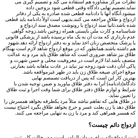
نظرات مرکز مشاوره هم استفاده می کند و تصمیم گیری می
نماید.تصمیم نهایی دادگاه وقتی قطعی شود بزوجین داده
میشود.آنگاه آنها با دادنامه قطعی شده صادره به یکی از دفاتر
ازدواج و طلاق مراجعه می کنند.بدیهی است اولاً دادنامه باید قطعی
شده باشد،ثانیاً سند ازدواج یا رونوشت مصدق سند ازدواج و
شناسنامه و کارت ملی بایستی همراه زوجین باشد.زوجه گواهی
عدم بارداری که مدت آن به یک ماه نرسیده باشد از پزشکی قانونی
یا پزشک متخصص زنان اخذ نماید و به دفتر ازدواج ارائه دهد.شهود
هم داشته باشند.همانطور که در موقع ازدواج شاهد لازم است بهنگام
طلاق نیز شاهد ضروری است که شاهد طلاق باید مرد و به عدالت
متصف باشد.لذا لازم است در معروفیت محلی و حسن شهرت و
پاکی آنان دقت شود.زوجه نیز نباید در عادت ماهانه باشد بعبارتی
موقع اجرای صیغه طلاق زن باید در طهر غیرمواقعه باشد.
بهترین کار این است که پس از دریافت تصمصم نهایی
دادگاه(دادنامه) آنرا به دفتر طلاق بیاورید و ضمن توجیه شدن با
شرایط و لوازم طلاق دفتر طلاق برای شما وقت اجرا و ثبت طلاق
را تعیین نماید.
در طلاق هایی که تفاهم نباشد مثلاً مرد یکطرفه بخواهد همسرش را
طلاق دهد یا زن بعلت عسر و حرج بخواهد طلاق بگیرد احتیاج نیست
که همسر همراهی کند و مرد یا زن به تنهایی مراجعه می کنند.
ازدواج دائم چیست؟
ثبت ازدواج دائم،برای مردان الزامی است و در حالت کلی ثبت