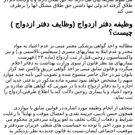
طلاق گرفته اند.ولی تنها داشتن حق طلاق مشکل آنها را برطرف
نمی کند
وظیفه دفتر ازدواج (وظایف دفتر ازدواج )
چیست؟
مطالبه و اخذ گواهی پزشکی معتبر مبنی بر عدم اعتیاد به مواد
مخدر و عدم ابتلا به بیماریهای مسری ( سیفلیس،تالاسمی و..) و نیز
واکسیناسیون زوجین،قبل از ثبت ازدواج (ماده ۲۳ ).فهرست
بیماریهای مد نظر قانون از سوی وزارت بهداشت به دفاتر اعلام
میگردد.و قانون سابق مبنی بر اخذ گواهی تزریق واکسن ضد کزاز
بانوان نیز در حال حاضر منسوخ شده و تصویب آئین نامه جدید موارد
مبهم را مشخص خواهد نمود.تبصره ماده مذکور در بدعتی جدید این
اجازه را به دفاتر ازدواج داده تا در صورتی که گواهی های صادره بر
وجود اعتیاد و یا بیماری زوجین دلالت کند،با اطلاع طرفین،ازدواج را
ثبت نماید.
متخلف از انجام وظیفه مورد اشاره،در قوانین سابق با مواردی
همچون حبس تادیبی،جریمه نقدی و انفصال موقت و نهایتا” با رعایت
شرایط و دفعات ارتکاب تخلف به لغو پروانه سردفتری محکوم می
شد.و مورد اخیر با توجه به حساسیت های شغلی عزیزان سردفتر و
موقعیت اجتماعی ایشان،نسبت به قانون جدید،به نظر نزدیکتر به