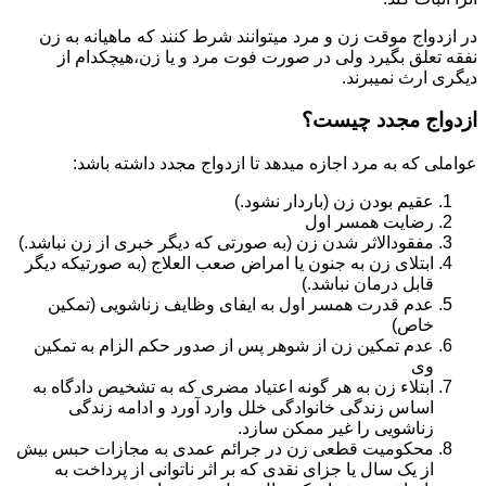
در ازدواج موقت زن و مرد میتوانند شرط کنند که ماهیانه به زن
نفقه تعلق بگیرد ولی در صورت فوت مرد و یا زن،هیچکدام از
دیگری ارث نمیبرند.
ازدواج مجدد چیست؟
عواملی که به مرد اجازه میدهد تا ازدواج مجدد داشته باشد:
عقیم بودن زن (باردار نشود.)
رضایت همسر اول
مفقودالاثر شدن زن (به صورتی که دیگر خبری از زن نباشد.)
ابتلای زن به جنون یا امراض صعب العلاج (به صورتیکه دیگر
قابل درمان نباشد.)
عدم قدرت همسر اول به ایفای وظایف زناشویی (تمکین
خاص)
عدم تمکین زن از شوهر پس از صدور حکم الزام به تمکین
وی
ابتلاء زن به هر گونه اعتیاد مضری که به تشخیص دادگاه به
اساس زندگی خانوادگی خلل وارد آورد و ادامه زندگی
زناشویی را غیر ممکن سازد.
محکومیت قطعی زن در جرائم عمدی به مجازات حبس بیش
از یک سال یا جزای نقدی که بر اثر ناتوانی از پرداخت به