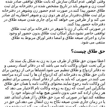
وقتی گواهی عدم امکان سازش که بابت طلاق توافقی صادر شده
است زن و شوهر باید در تاریخ مشخص شده در دفترخانه برای ثبت
طلاق حضور پیدا کنند.در صورت عدم حضور زن وشوهر در دفترخانه
برای ثبت طلاق،دفتردار برای هر دوی زن و شوهر اخطاریه ای صادر
می کند و از طرفین می خواهد که برای جاری شدن صیغه طلاق در
دفترخانه حضور پیدا کنند.
در صورتی که یکی از زن یا شوهر در دفترخانه برای ثبت طلاق
توافقی حاضر نشود،دیگر امکان ثبت طلاق بدون حضور او وجود
ندارد و اجرای صیغه طلاق و امضا دفتر اوراق مربوط به طلاق
منتفی می شود.
حق طلاق چیست؟
اعطا نمودن حق طلاق از طرف مرد به زن به شکل یک سند تک
برگی تحت عنوان وکالت نامه می باشد که در دفاتر اسناد رسمی و
نه دفاتر ازدواج و طلاق تنظیم می شود.اشتباها برخی از زوجین برای
دادن حق طلاق به دفترخانه ای که ازدواج آن ها را ثبت کرده مراجعه
می کنند.در صورتی که باید به یکی از دفاتر اسناد رسمی برای تنظیم
این وکالت نامه رجوع نمایند.محتوای وکالت نامه یا همان حق طلاق
بیانگراین امر است که زوج به زوجه وکالت تام الاختیار می دهد که
هر زمان اراده کند حتی بدون داشتن هیچ بهانه ای،بتواند خود را
مطلقه کند.تنها در صورتی که مرد حق طلاق را از همان ابتدای عقد
یا در زمان جاری شدن صیغه نکاح به زن انتقال می دهد،این حق در
دفتر ثبت ازدواجی که سند عقدنامه را صادر می کند ثبت شده و در