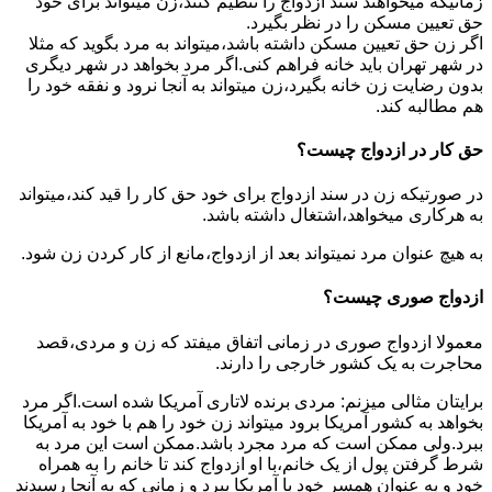
زمانیکه میخواهند سند ازدواج را تنظیم کنند،زن میتواند برای خود
حق تعیین مسکن را در نظر بگیرد.
اگر زن حق تعیین مسکن داشته باشد،میتواند به مرد بگوید که مثلا
در شهر تهران باید خانه فراهم کنی.اگر مرد بخواهد در شهر دیگری
بدون رضایت زن خانه بگیرد،زن میتواند به آنجا نرود و نفقه خود را
هم مطالبه کند.
حق کار در ازدواج چیست؟
در صورتیکه زن در سند ازدواج برای خود حق کار را قید کند،میتواند
به هرکاری میخواهد،اشتغال داشته باشد.
به هیچ عنوان مرد نمیتواند بعد از ازدواج،مانع از کار کردن زن شود.
ازدواج صوری چیست؟
معمولا ازدواج صوری در زمانی اتفاق میفتد که زن و مردی،قصد
محاجرت به یک کشور خارجی را دارند.
برایتان مثالی میزنم: مردی برنده لاتاری آمریکا شده است.اگر مرد
بخواهد به کشور آمریکا برود میتواند زن خود را هم با خود به آمریکا
ببرد.ولی ممکن است که مرد مجرد باشد.ممکن است این مرد به
شرط گرفتن پول از یک خانم،با او ازدواج کند تا خانم را به همراه
خود و به عنوان همسر خود با آمریکا ببرد و زمانی که به آنجا رسیدند