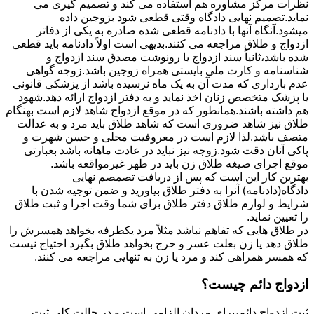
نظرات مرکز مشاوره هم استفاده می کند و تصمیم گیری می
نماید.تصمیم نهایی دادگاه وقتی قطعی شود بزوجین داده
میشود.آنگاه آنها با دادنامه قطعی شده صادره به یکی از دفاتر
ازدواج و طلاق مراجعه می کنند.بدیهی است اولاً دادنامه باید قطعی
شده باشد،ثانیاً سند ازدواج یا رونوشت مصدق سند ازدواج و
شناسنامه و کارت ملی بایستی همراه زوجین باشد.زوجه گواهی
عدم بارداری که مدت آن به یک ماه نرسیده باشد از پزشکی قانونی
یا پزشک متخصص زنان اخذ نماید و به دفتر ازدواج ارائه دهد.شهود
هم داشته باشند.همانطور که در موقع ازدواج شاهد لازم است بهنگام
طلاق نیز شاهد ضروری است که شاهد طلاق باید مرد و به عدالت
متصف باشد.لذا لازم است در معروفیت محلی و حسن شهرت و
پاکی آنان دقت شود.زوجه نیز نباید در عادت ماهانه باشد بعبارتی
موقع اجرای صیغه طلاق زن باید در طهر غیرمواقعه باشد.
بهترین کار این است که پس از دریافت تصمصم نهایی
دادگاه(دادنامه) آنرا به دفتر طلاق بیاورید و ضمن توجیه شدن با
شرایط و لوازم طلاق دفتر طلاق برای شما وقت اجرا و ثبت طلاق
را تعیین نماید.
در طلاق هایی که تفاهم نباشد مثلاً مرد یکطرفه بخواهد همسرش را
طلاق دهد یا زن بعلت عسر و حرج بخواهد طلاق بگیرد احتیاج نیست
که همسر همراهی کند و مرد یا زن به تنهایی مراجعه می کنند.
ازدواج دائم چیست؟
ثبت ازدواج دائم،برای مردان الزامی است و در حالت کلی ثبت