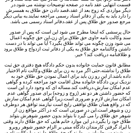
قسمت انتهایی عقد نامه در صفحه توضیحات نوشته می شود.در
دیگر مواردی که زوج بعد از عقد،قصد دادن حق طلاق به همسرش
را دارد باید به یکی از دفاتر اسناد رسمی مراجعه نمایند.به بیانی دیگر
مرجع صدور حق طلاق پس از عقد،دفاتر اسناد رسمی می باشد.
حال پرسشی که اینجا مطرح می شود این است که پس از صدور
سند وکالت نامه حاوی حق طلاق برای زن،این حق چگونه اعمال
می شود وزن چگونه می تواند طلاق بگیرد؟ آیا می تواند با در دست
داشتن وکالتنامه حق طلاق به یکی از دفاتر ثبت ازدواج و طلاق برود
و طلاقنامه دریافت کند؟ خیر.
مطابق قانون حمایت خانواده بدون حکم دادگاه هیچ دفتری حق ثبت
طلاق را نداشته،حتی اگر مرد به زن برای طلاق،وکالت تام الاختیار
داده باشد.از این رو زن باید برای اعمال نمودن حق طلاق خود به
نزدیک ترین دادگاه خانواده محل اقامت خود مراجعه کرده و گواهی
عدم امکان سازش،دریافت کند.مساله ای که وجود دارد این است
که حضور داشتن هر دو نفر (زوج و زوجه) برای صدور گواهی عدم
امکان سازش لازم و ضروری است.زیرا گواهی عدم امکان سازش
که در واقع همان طلاق توافقی رایج است نیازمند توافق هر دوطرف
زن و شوهر است.این در صورتی است که در اکثر مواقع زن از
شوهر حق طلاق را می گیرد تا بتواند بدون حضور شوهرش بتواند
طلاق خود را بگیرد.در این موارد خانم هایی که حق طلاق دارند وقتی
با ایراد گرفتن کارمندان دادگاه مبنی بر الزام حضور شوهر روبرو
می شوند سریعا بیان می دارند که حق طلاق دارند و یا وکالت تام در