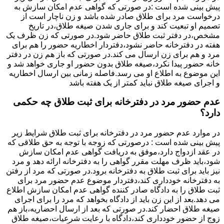
پیش بینی شده است :در صورتی که گواهی عدم امکان سازش به
درخواست مرد برای طلاق صادر شده باشد و زن ناچار است از
تصمیم او تبعیت کند و برای جاری شدن صیغه طلاق،در تاریخ
مشخص،در دفتر ثبت طلاق حاضر شود.در صورتی که زن ظرف یک
هفته در دفترخانه حاضر نشود،دفتردار اخطاریه حضور را هم برای
مرد و هم برای زن ارسال می کند.در صورتی که باز هم زن در دفتر
خانه حضور پیدا نکرد،صیغه طلاق بدون حضور او جاری خواهد شد و
این موضوع به اطلاع او می رسد.فاصله زمانی بین ارسال اخطاریه
و اجرای صیغه طلاق نباید کمتر از یک هفته باشد
عدم حضور مرد در دفترخانه برای ثبت طلاق چه حکمی
دارد؟
در موارد عدم حضور مرد در دفترخانه برای ثبت طلاق شرایط زیر
پیش بینی شده است : درصورتی که زوجه با توجه به حق طلاقی که
در عقد ازدواج دارد،موفق به دریافت گواهی عدم امکان سازش
شود،باید ظرف مهلت مقرر گواهی را به دفترخانه ارائه دهد و مرد
نیز باید برای ثبت طلاق به دفترخانه برود.در صورتی که مرد از رفتن
به دفترخانه خودداری کند،دفتردار موضوع عدم حضور مرد برای
ثبت طلاق را به دادگاه صادر کننده گواهی عدم امکان سازش اطلاع
می دهد.بعد از این زن باید از دادگاه بخواهد که مرد را برای اجرای
صیغه طلاق احضار کند.در صورتی که بعد از ارسال احضاریه،باز هم
زوج از حضور خودداری کند،دادگاه با رعایت شرعیات،صیغه طلاق