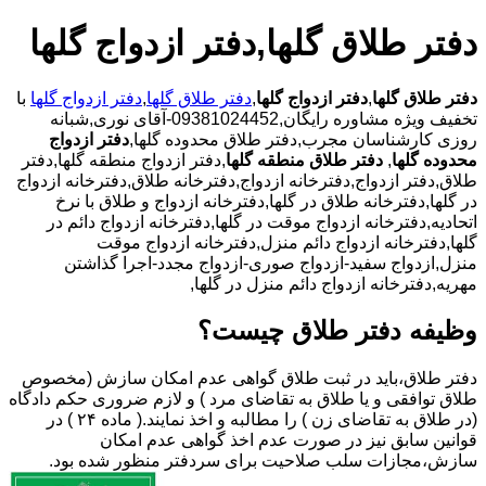
دفتر طلاق گلها,دفتر ازدواج گلها
دفتر طلاق گلها
,
دفتر ازدواج گلها
,
دفتر طلاق گلها
,
دفتر ازدواج گلها
با
تخفیف ویژه مشاوره رایگان,09381024452-آقای نوری,شبانه
روزی کارشناسان مجرب,دفتر طلاق محدوده گلها,
دفتر ازدواج
محدوده گلها
,
دفتر طلاق منطقه گلها
,دفتر ازدواج منطقه گلها,دفتر
طلاق,دفتر ازدواج,دفترخانه ازدواج,دفترخانه طلاق,دفترخانه ازدواج
در گلها,دفترخانه طلاق در گلها,دفترخانه ازدواج و طلاق با نرخ
اتحادیه,دفترخانه ازدواج موقت در گلها,دفترخانه ازدواج دائم در
گلها,دفترخانه ازدواج دائم منزل,دفترخانه ازدواج موقت
منزل,ازدواج سفید-ازدواج صوری-ازدواج مجدد-اجرا گذاشتن
مهریه,دفترخانه ازدواج دائم منزل در گلها,
وظیفه دفتر طلاق چیست؟
دفتر طلاق،باید در ثبت طلاق گواهی عدم امکان سازش (مخصوص
طلاق توافقی و یا طلاق به تقاضای مرد ) و لازم ضروری حکم دادگاه
(در طلاق به تقاضای زن ) را مطالبه و اخذ نمایند.( ماده ۲۴ ) در
قوانین سابق نیز در صورت عدم اخذ گواهی عدم امکان
سازش،مجازات سلب صلاحیت برای سردفتر منظور شده بود.