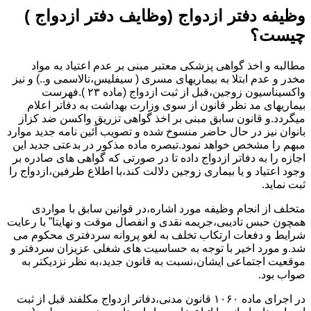
وظیفه دفتر ازدواج (وظایف دفتر ازدواج )
چیست؟
مطالبه و اخذ گواهی پزشکی معتبر مبنی بر عدم اعتیاد به مواد
مخدر و عدم ابتلا به بیماریهای مسری ( سیفلیس،تالاسمی و..) و نیز
واکسیناسیون زوجین،قبل از ثبت ازدواج (ماده ۲۳ ).فهرست
بیماریهای مد نظر قانون از سوی وزارت بهداشت به دفاتر اعلام
میگردد.و قانون سابق مبنی بر اخذ گواهی تزریق واکسن ضد کزاز
بانوان نیز در حال حاضر منسوخ شده و تصویب آئین نامه جدید موارد
مبهم را مشخص خواهد نمود.تبصره ماده مذکور در بدعتی جدید این
اجازه را به دفاتر ازدواج داده تا در صورتی که گواهی های صادره بر
وجود اعتیاد و یا بیماری زوجین دلالت کند،با اطلاع طرفین،ازدواج را
ثبت نماید.
متخلف از انجام وظیفه مورد اشاره،در قوانین سابق با مواردی
همچون حبس تادیبی،جریمه نقدی و انفصال موقت و نهایتا” با رعایت
شرایط و دفعات ارتکاب تخلف به لغو پروانه سردفتری محکوم می
شد.و مورد اخیر با توجه به حساسیت های شغلی عزیزان سردفتر و
موقعیت اجتماعی ایشان،نسبت به قانون جدید،به نظر نزدیکتر به
صواب بود.
در اجرای ماده ۱۰۶۰ قانون مدنی،دفاتر ازدواج مکلفند قبل از ثبت