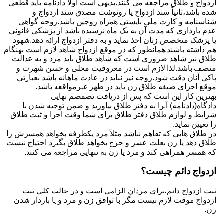
ازدواج و طلاق مراجعه می کنند.بدیهی است اولاً دادنامه باید قطعی
شده باشد،ثانیاً سند ازدواج یا رونوشت مصدق سند ازدواج و
شناسنامه و کارت ملی بایستی همراه زوجین باشد.زوجه گواهی
عدم بارداری که مدت آن به یک ماه نرسیده باشد از پزشکی قانونی
یا پزشک متخصص زنان اخذ نماید و به دفتر ازدواج ارائه دهد.شهود
هم داشته باشند.همانطور که در موقع ازدواج شاهد لازم است بهنگام
طلاق نیز شاهد ضروری است که شاهد طلاق باید مرد و به عدالت
متصف باشد.لذا لازم است در معروفیت محلی و حسن شهرت و
پاکی آنان دقت شود.زوجه نیز نباید در عادت ماهانه باشد بعبارتی
موقع اجرای صیغه طلاق زن باید در طهر غیرمواقعه باشد.
بهترین کار این است که پس از دریافت تصمصم نهایی
دادگاه(دادنامه) آنرا به دفتر طلاق بیاورید و ضمن توجیه شدن با
شرایط و لوازم طلاق دفتر طلاق برای شما وقت اجرا و ثبت طلاق
را تعیین نماید.
در طلاق هایی که تفاهم نباشد مثلاً مرد یکطرفه بخواهد همسرش را
طلاق دهد یا زن بعلت عسر و حرج بخواهد طلاق بگیرد احتیاج نیست
که همسر همراهی کند و مرد یا زن به تنهایی مراجعه می کنند.
ازدواج دائم چیست؟
ثبت ازدواج دائم،برای مردان الزامی است و در حالت کلی ثبت
ازدواج موقت لازم نیست مگر با توافق زن و مرد و یا باردار شدن
زن.