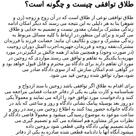
طلاق توافقی چیست و چگونه است؟
طلاق توافقی نوعی از طلاق است که در آن زوج و زوجه (زن و
شوهر) بنا به هر دلیلی به این نتیجه می رسند که دیگر امکان ادامه
زندگی مشترک برایشان مقدور نیست و تصمیم به جدایی و طلاق
می گیرند و برای این منظور،در ارتباط با کلیه مسائل مربوط به
زندگی مشترک و دیون و تکالیف آن مانند: حضانت فرزند یا فرزندان
مشترک،نفقه زوجه و فرزندان،جهیزیه،اجرت المثل دوران زوجیت
(در صورت وجود) و همچنین شاید از همه چالش بر انگیزتر،در مورد
مهریه،با یکدیگر به تفاهم و توافق می رسند.مواردی که زوجین در
مورد آن تفاهم دارند برای دادگاه نیز محترم و قابل قبول خواهد بود و
در گواهی عدم امکان سازش که از سوی دادگاه صادر می
شود،موارد توافق شده زوجین قید می شود.
برای اقدام به طلاق اگر توافقی باشد زوجین با سند ازدواج و
شناسنامه و کارت ملی به یکی از دفاتر خدمات قضایی مراجعه می
کنند و دادخواست مورد توافق خود را ارائه می نمایند و معمولاً یکی
دو روز بعد بوسیله پیامک نشانی دادگاه و روز و ساعتی که باید در
دادگاه خانواده حضور پیدا کنند به اطلاع زوجین می رسد.در روز و
ساعت موعود به موضوع رسیدگی میشود و معمولاً قاضی دادگاه از
نظرات مرکز مشاوره هم استفاده می کند و تصمیم گیری می
نماید.تصمیم نهایی دادگاه وقتی قطعی شود بزوجین داده
میشود.آنگاه آنها با دادنامه قطعی شده صادره به یکی از دفاتر