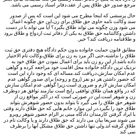
مرجع صدور حق طلاق پس از عقد،دفاتر اسناد رسمی می باشد.
حال پرسشی که اینجا مطرح می شود این است که پس از صدور
سند وکالت نامه حاوی حق طلاق برای زن،این حق چگونه اعمال
می شود وزن چگونه می تواند طلاق بگیرد؟ آیا می تواند با در دست
داشتن وکالتنامه حق طلاق به یکی از دفاتر ثبت ازدواج و طلاق برود
و طلاقنامه دریافت کند؟ خیر.
مطابق قانون حمایت خانواده بدون حکم دادگاه هیچ دفتری حق ثبت
طلاق را نداشته،حتی اگر مرد به زن برای طلاق،وکالت تام الاختیار
داده باشد.از این رو زن باید برای اعمال نمودن حق طلاق خود به
نزدیک ترین دادگاه خانواده محل اقامت خود مراجعه کرده و گواهی
عدم امکان سازش،دریافت کند.مساله ای که وجود دارد این است
که حضور داشتن هر دو نفر (زوج و زوجه) برای صدور گواهی عدم
امکان سازش لازم و ضروری است.زیرا گواهی عدم امکان سازش
که در واقع همان طلاق توافقی رایج است نیازمند توافق هر دوطرف
زن و شوهر است.این در صورتی است که در اکثر مواقع زن از
شوهر حق طلاق را می گیرد تا بتواند بدون حضور شوهرش بتواند
طلاق خود را بگیرد.در این موارد خانم هایی که حق طلاق دارند وقتی
با ایراد گرفتن کارمندان دادگاه مبنی بر الزام حضور شوهر روبرو
می شوند سریعا بیان می دارند که حق طلاق دارند و یا وکالت تام در
طلاق گرفته اند.ولی تنها داشتن حق طلاق مشکل آنها را برطرف
نمی کند