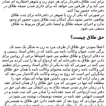
برای ثبت طلاق،دفتردار برای هر دوی زن و شوهر اخطاریه ای صادر
می کند و از طرفین می خواهد که برای جاری شدن صیغه طلاق در
دفترخانه حضور پیدا کنند.
در صورتی که یکی از زن یا شوهر در دفترخانه برای ثبت طلاق
توافقی حاضر نشود،دیگر امکان ثبت طلاق بدون حضور او وجود
ندارد و اجرای صیغه طلاق و امضا دفتر اوراق مربوط به طلاق
منتفی می شود.
حق طلاق چیست؟
اعطا نمودن حق طلاق از طرف مرد به زن به شکل یک سند تک
برگی تحت عنوان وکالت نامه می باشد که در دفاتر اسناد رسمی و
نه دفاتر ازدواج و طلاق تنظیم می شود.اشتباها برخی از زوجین برای
دادن حق طلاق به دفترخانه ای که ازدواج آن ها را ثبت کرده مراجعه
می کنند.در صورتی که باید به یکی از دفاتر اسناد رسمی برای تنظیم
این وکالت نامه رجوع نمایند.محتوای وکالت نامه یا همان حق طلاق
بیانگراین امر است که زوج به زوجه وکالت تام الاختیار می دهد که
هر زمان اراده کند حتی بدون داشتن هیچ بهانه ای،بتواند خود را
مطلقه کند.تنها در صورتی که مرد حق طلاق را از همان ابتدای عقد
یا در زمان جاری شدن صیغه نکاح به زن انتقال می دهد،این حق در
دفتر ثبت ازدواجی که سند عقدنامه را صادر می کند ثبت شده و در
قسمت انتهایی عقد نامه در صفحه توضیحات نوشته می شود.در
دیگر مواردی که زوج بعد از عقد،قصد دادن حق طلاق به همسرش
را دارد باید به یکی از دفاتر اسناد رسمی مراجعه نمایند.به بیانی دیگر