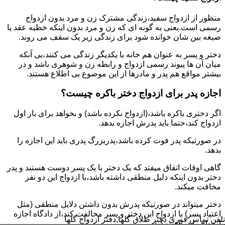
منظور از ازدواج سفید،زندگی مشترک زن و مرد بدون ازدواج
رسمی است.یعنی به گونه ای که زن و مرد بدون اینکه خطبه عقد یا
صیغه بین شان خوانده شود برای زندگی زیر یک سقف می روند.
دختر و پسر به عنوان هم خانه با یکدیگر زندگی می کنند،بی آنکه
میان آن ها پیوند رسمی ازدواج و رابطه زن و شوهری باشد و در
بیشتر مواقع هم پدر و مادرها از این موضوع بی اطلاع هستند.
اجازه پدر برای ازدواج دختر باکره چیست؟
اگر دختری باکره باشد،(ازدواج نکرده باشد) و بخواهد برای بار اول
ازدواج کند،حتما باید پدرش اجازه بدهد.
در صورتیکه پدر فوت کرده باشد،پدربزرگ پدری باید این اجازه را
بدهد.
گاهی اوقات اتفاق میفتد که یک دختر با یک پسر دوست هستند و پدر
دختر بدون اینکه دلیل منطقی داشته باشد،با ازدواج این دو نفر
مخافت میکند.
دختر میتواند در صورتیکه پدرش بدون داشتن دلایل منطقی (مثل
اعتیاد پسر) با ازدواج این دختر و پسر مخالفت کند،از دادگاه اجازه
تلفن تماس فوری
دفتر طلاق گلها,دفتر ازدواج گلها
ازدواج را دریافت کند.