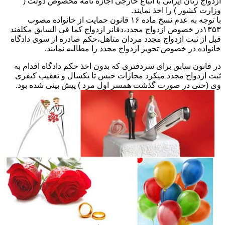
ازدواج زنان ایرانی با اتباع خارجی اجازه نامه مخصوص دولت (
وزارت کشور ) را اخذ نمایند.
با توجه به عدم نسخ ماده ۱۶ قانون حمایت از خانواده مصوب
۱۳۵۳در خصوص ازدواج مجدد،دفانر ازدواج کما فی السابق مکلفند
قبل از ثبت ازدواج مجدد مردان متاهل،حکم صادره از سوی دادگاه
خانواده در خصوص تجویز ازدواج مجدد را مطالبه نمایند.
در قانون سابق برای سردفتری که بدون اخذ حکم دادگاه اقدام به
ثبت ازدواج مجدد میکرد مجازات حبس تا یکسال و تعقیب کیفری
وی (حتی در صورت گذشت همسر اول مرد ) پیش بینی شده بود.