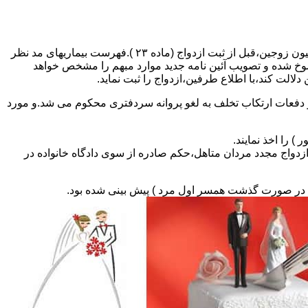
مطالبه و اخذ گواهی پزشکی معتبر مبنی بر عدم اعتیاد به مواد مخدر و عدم ابتلا به بیماریهای مسری ( سیفلیس،تالاسمی و..) و نیز واکسیناسیون زوجین،قبل از ثبت ازدواج (ماده ۲۳ ).فهرست بیماریهای مد نظر
سوخ شده و تصویب آئین نامه جدید موارد مبهم را مشخص خواهد
دلالت کند،با اطلاع طرفین،ازدواج را ثبت نماید.
و دفعات ارتکاب تخلف به لغو پروانه سردفتری محکوم می شد.و مورد
ی السابق مکلفند قبل از ثبت ازدواج مجدد مردان متاهل،حکم صادره از سوی دادگاه خانواده در
ی در صورت گذشت همسر اول مرد ) پیش بینی شده بود.