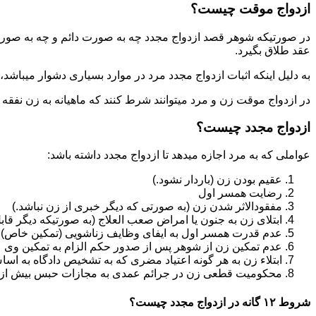
ازدواج موقت چیست؟
در صورتیکه شوهر قصد ازدواج مجدد چه به صورت دائم و چه به صورت م
عقد طلاق بگیرد.
به دلیل اینکه اثبات ازدواج مجدد مرد در موارد بسیاری دشوار میباشد،م
در ازدواج موقت زن و مرد میتوانند شرط کنند که ماهیانه به زن نفقه
ازدواج مجدد چیست؟
عواملی که به مرد اجازه میدهد تا ازدواج مجدد داشته باشد:
عقیم بودن زن (باردار نشود.)
رضایت همسر اول
مفقودالاثر شدن زن (به صورتی که دیگر خبری از زن نباشد.)
ابتلای زن به جنون یا امراض صعب العلاج (به صورتیکه دیگر قابل
عدم قدرت همسر اول به ایفای وظایف زناشویی (تمکین خاص)
عدم تمکین زن از شوهر پس از صدور حکم الزام به تمکین وی
ابتلاء زن به هر گونه اعتیاد مضری که به تشخیص دادگاه به اسا
محکومیت قطعی زن در جرائم عمدی به مجازات حبس بیش از یک سال ی
شروط ۱۲ گانه در ازدواج مجدد چیست؟