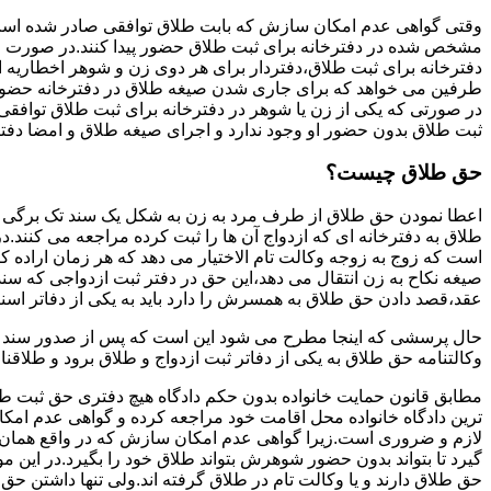
وقتی گواهی عدم امکان سازش که بابت طلاق توافقی صادر شده است ز
مشخص شده در دفترخانه برای ثبت طلاق حضور پیدا کنند.در صورت
دفترخانه برای ثبت طلاق،دفتردار برای هر دوی زن و شوهر اخطاریه ا
طرفین می خواهد که برای جاری شدن صیغه طلاق در دفترخانه حضور پ
در صورتی که یکی از زن یا شوهر در دفترخانه برای ثبت طلاق توافق
ثبت طلاق بدون حضور او وجود ندارد و اجرای صیغه طلاق و امضا دفت
حق طلاق چیست؟
اعطا نمودن حق طلاق از طرف مرد به زن به شکل یک سند تک برگی تحت
طلاق به دفترخانه ای که ازدواج آن ها را ثبت کرده مراجعه می کنند.در
است که زوج به زوجه وکالت تام الاختیار می دهد که هر زمان اراده کن
صیغه نکاح به زن انتقال می دهد،این حق در دفتر ثبت ازدواجی که سن
عقد،قصد دادن حق طلاق به همسرش را دارد باید به یکی از دفاتر اسن
حال پرسشی که اینجا مطرح می شود این است که پس از صدور سند وکا
وکالتنامه حق طلاق به یکی از دفاتر ثبت ازدواج و طلاق برود و طلاقنا
مطابق قانون حمایت خانواده بدون حکم دادگاه هیچ دفتری حق ثبت طلاق 
ترین دادگاه خانواده محل اقامت خود مراجعه کرده و گواهی عدم ام
لازم و ضروری است.زیرا گواهی عدم امکان سازش که در واقع همان 
گیرد تا بتواند بدون حضور شوهرش بتواند طلاق خود را بگیرد.در این م
حق طلاق دارند و یا وکالت تام در طلاق گرفته اند.ولی تنها داشتن ح