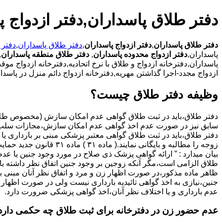
دفتر طلاق پاسداران,دفتر ازدواج پ
دفتر طلاق پاسداران
,
دفتر ازدواج پاسداران
,
دفتر طلاق پاسداران
,
دفتر 
پاسداران,
دفتر ازدواج محدوده پاسداران
,
دفتر طلاق منطقه پاسداران
,
پاسداران,دفترخانه ازدواج و طلاق با نرخ اتحادیه,دفترخانه ازدواج مو
ازدواج مجدد-اجرا گذاشتن مهریه,دفترخانه ازدواج دائم منزل در پاسدار
وظیفه دفتر طلاق چیست؟
سابق نیز در صورت عدم اخذ گواهی عدم امکان سازش،مجازات سلب 
دفتر طلاق،باید در ثبت طلاق گواهی معتبر پزشکی مبنی بر بارداری یا 
زوجه را مطالبه و بایگانی نمایند.( ماده ۳۱ ) ماد
بیان میدارد : ” ارائه گواهی پزشک ذی صلاح در مورد وجود جنین یا عدم
طلاق الزامی است،مگر آنکه زوجین بر وجود جنین اتفاق نظر داشته باشن
ظاهر ماده مذکور،در صورت اظهار زن و مرد و اتفاق نظر آنان مبنی ب
جنین،نیازی به اخذ گواهی تائیدیه بارداری نیست ولی در صورت اظهار 
عدم بارداری و یا اختلاف نظر آنان،اخذ گواهی پزشکی ضرورت دارد.
عدم حضور زن در دفترخانه برای ثبت طلاق چه حکمی دارد