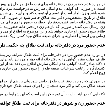
در موارد عدم حضور زن در دفترخانه برای ثبت طلاق مراحل زیر پیش
است :در صورتی که گواهی عدم امکان سازش به درخواست مرد برای
شده باشد و زن ناچار است از تصمیم او تبعیت کند و برای جاری شدن
طلاق،در تاریخ مشخص،در دفتر ثبت طلاق حاضر شود.در صورتی که
هفته در دفترخانه حاضر نشود،دفتردار اخطاریه حضور را هم برای مرد
زن ارسال می کند.در صورتی که باز هم زن در دفتر خانه حضور پیدا ن
طلاق بدون حضور او جاری خواهد شد و این موضوع به اطلاع او می ر
زمانی بین ارسال اخطاریه و اجرای صیغه طلاق نباید کمتر از یک هفته 
عدم حضور مرد در دفترخانه برای ثبت طلاق چه حکمی دار
در موارد عدم حضور مرد در دفترخانه برای ثبت طلاق شرایط زیر پیش
ظرف مهلت مقرر گواهی را به دفترخانه ارائه دهد و مرد نیز باید برا
دادگاه صادر کننده گواهی عدم امکان سازش اطلاع می دهد.بعد از این 
کند،دادگاه با رعایت شرعیات،صیغه طلاق را بدون حضور مرد جاری می 
زوج اعلام کند.
در صورتی که زوج در دفتر ثبت طلاق حاضر شود ولی باز هم از اجرای
صیغه طلاق می کند و اگر مرد همچنان از اجرای صیغه طلاق خودداری ک
نکته ایی که در اینجا باید به آن توجه کرد این است که این شرایط د
عدم حضور زن و شوهر در دفترخانه برای ثبت طلاق توافق