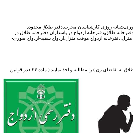
ژه مشاوره رایگان,09381024452-آقای نوری,شبانه روزی کارشناسان مجرب,دفتر طلاق محدوده
دفترخانه طلاق,دفترخانه ازدواج در پاسداران,دفترخانه طلاق در
ائم منزل,دفترخانه ازدواج موقت منزل,ازدواج سفید-ازدواج صوری-
دفتر طلاق،باید در ثبت طلاق گواهی عدم امکان سازش (مخصوص طلاق توافقی و یا طلاق به تقاضای مرد ) و لازم ضروری حکم دادگاه (در طلاق به تقاضای زن ) را مطالبه و اخذ نمایند.( ماده ۲۴ ) در قوانین