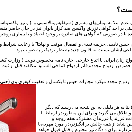
یست؟
بنی بر اخذ گواهی تزریق واکسن ضد کزاز بانوان نیز در حال حاضر من
اده تا در صورتی که گواهی های صادره بر وجود اعتیاد و یا بیماری زوجین 
 حبس تادیبی،جریمه نقدی و انفصال موقت و نهایتا” با رعایت شرایط 
ی ایشان،نسبت به قانون جدید،به نظر نزدیکتر به صواب بود.
وجه به عدم نسخ ماده ۱۶ قانون حمایت از خانواده مصوب ۱۳۵۳در خصوص ازدواج مجدد،دفانر ازدواج کما ف
بت ازدواج مجدد میکرد مجازات حبس تا یکسال و تعقیب کیفری وی (حت
ا به هر دلیلی به این نتیجه می رسند که دیگر
طلاق می گیرند و برای این منظور،در ارتباط با
نت فرزند یا فرزندان مشترک،نفقه زوجه و
شاید از همه چالش بر انگیزتر،در مورد مهریه،با
 دارند برای دادگاه نیز محترم و قابل قبول خواهد