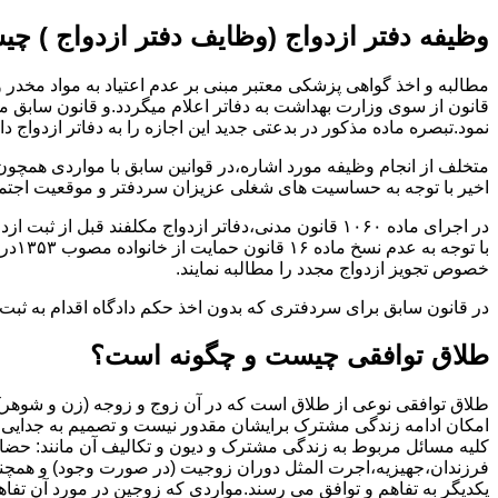
وظیفه دفتر ازدواج (وظایف دفتر ازدواج ) چ
قانون از سوی وزارت بهداشت به دفاتر اعلام میگردد.و قانون سابق م
نمود.تبصره ماده مذکور در بدعتی جدید این اجازه را به دفاتر ازدواج د
متخلف از انجام وظیفه مورد اشاره،در قوانین سابق با مواردی همچون
اخیر با توجه به حساسیت های شغلی عزیزان سردفتر و موقعیت اجتماع
در اجرای ماده ۱۰۶۰ قانون مدنی،دفاتر ازدواج مکلفند قبل از ثبت ازدواج زنان ایرانی با اتباع خارجی اجازه نامه مخصوص دولت ( وزارت کشور ) را اخذ نمایند.
با ت
خصوص تجویز ازدواج مجدد را مطالبه نمایند.
در قانون سابق برای سردفتری که بدون اخذ حکم دادگاه اقدام به ث
طلاق توافقی چیست و چگونه است؟
طلاق توافقی نوعی از طلاق است که در آن زوج و زوجه (زن و شوهر) بن
امکان ادامه زندگی مشترک برایشان مقدور نیست و تصمیم به جدایی و 
کلیه مسائل مربوط به زندگی مشترک و دیون و تکالیف آن مانند: حضا
فرزندان،جهیزیه،اجرت المثل دوران زوجیت (در صورت وجود) و همچنین 
یکدیگر به تفاهم و توافق می رسند.مواردی که زوجین در مورد آن تفاهم