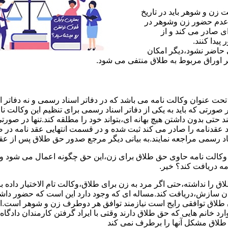
ن و شوهر باید در تاریخ
 عدم حضور زن وشوهر در
ی صادر می کند و از
یدا کنند.
ی حاضر نشود،دیگر امکان
ر اوراق مربوط به طلاق منتفی می شود.
 عنوان وکالت نامه می باشد که در دفاتر اسناد رسمی و نه دفاتر از
 صورتی که باید به یکی از دفاتر اسناد رسمی برای تنظیم این وکالت نا
د حتی بدون داشتن هیچ بهانه ای،بتواند خود را مطلقه کند.تنها در صور
د عقدنامه را صادر می کند ثبت شده و در قسمت انتهایی عقد نامه در
اد رسمی مراجعه نمایند.به بیانی دیگر مرجع صدور حق طلاق پس از عق
لت نامه حاوی حق طلاق برای زن،این حق چگونه اعمال می شود وزن چ
مه دریافت کند؟ خیر.
را نداشته،حتی اگر مرد به زن برای طلاق،وکالت تام الاختیار داده با
کان سازش،دریافت کند.مساله ای که وجود دارد این است که حضور داش
طلاق توافقی رایج است نیازمند توافق هر دوطرف زن و شوهر است.ای
وارد خانم هایی که حق طلاق دارند وقتی با ایراد گرفتن کارمندان دادگ
ق طلاق مشکل آنها را برطرف نمی کند