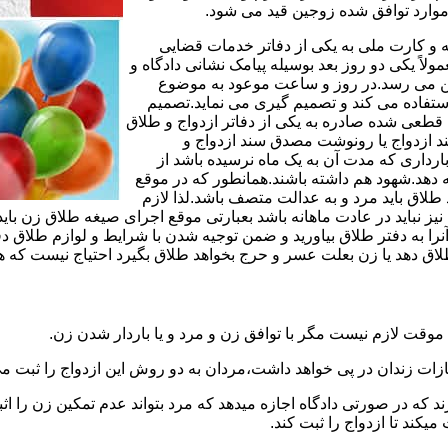
وارد توافق شده زوجین قید می شود.
مه و کارت ملی به یکی از دفاتر خدمات قضایی
لاً یکی دو روز بعد بوسیله پیامک نشانی دادگاه و
وجین می رسد.در روز و ساعت موعود به موضوع
ستفاده می کند و تصمیم گیری می نماید.تصمیم
ه قطعی شده صادره به یکی از دفاتر ازدواج و طلاق
سند ازدواج یا رونوشت مصدق سند ازدواج و
رداری که مدت آن به یک ماه نرسیده باشد از
ه دهد.شهود هم داشته باشند.همانطور که در موقع
لاق باید مرد و به عدالت متصف باشد.لذا لازم
باید در عادت ماهانه باشد بعبارتی موقع اجرای صیغه طلاق زن باید 
نرا به دفتر طلاق بیاورید و ضمن توجیه شدن با شرایط و لوازم طلاق دف
اق دهد یا زن بعلت عسر و حرج بخواهد طلاق بگیرد احتیاج نیست که هم
موقت لازم نیست مگر با توافق زن و مرد و یا باردار شدن زن.
ازات زندان در پی خواهد داشت،مردان به دو روش این ازدواج را ثبت می
رند که در صورتی دادگاه اجازه میدهد که مرد بتواند عدم تمکین زن را اثب
کند تا ازدواج را ثبت کند.