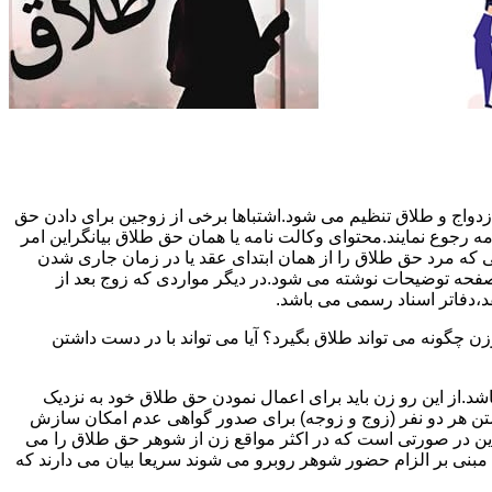
دواج و طلاق تنظیم می شود.اشتباها برخی از زوجین برای دادن حق
مه رجوع نمایند.محتوای وکالت نامه یا همان حق طلاق بیانگراین امر
تی که مرد حق طلاق را از همان ابتدای عقد یا در زمان جاری شدن
 صفحه توضیحات نوشته می شود.در دیگر مواردی که زوج بعد از
د،دفاتر اسناد رسمی می باشد.
گونه می تواند طلاق بگیرد؟ آیا می تواند با در دست داشتن
شد.از این رو زن باید برای اعمال نمودن حق طلاق خود به نزدیک
تن هر دو نفر (زوج و زوجه) برای صدور گواهی عدم امکان سازش
ن در صورتی است که در اکثر مواقع زن از شوهر حق طلاق را می
اه مبنی بر الزام حضور شوهر روبرو می شوند سریعا بیان می دارند که