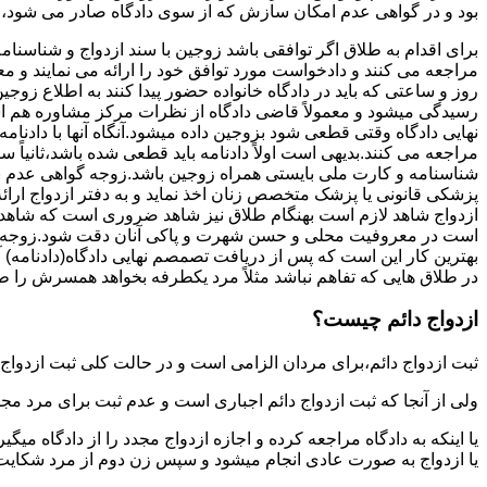
بود و در گواهی عدم امکان سازش که از سوی دادگاه صادر می شود،م
برای اقدام به طلاق اگر توافقی باشد زوجین با سند ازدواج و شناسنا
مراجعه می کنند و دادخواست مورد توافق خود را ارائه می نمایند و معمو
روز و ساعتی که باید در دادگاه خانواده حضور پیدا کنند به اطلاع ز
رسیدگی میشود و معمولاً قاضی دادگاه از نظرات مرکز مشاوره هم ا
نهایی دادگاه وقتی قطعی شود بزوجین داده میشود.آنگاه آنها با دادنام
مراجعه می کنند.بدیهی است اولاً دادنامه باید قطعی شده باشد،ثانیاً 
شناسنامه و کارت ملی بایستی همراه زوجین باشد.زوجه گواهی عدم با
پزشکی قانونی یا پزشک متخصص زنان اخذ نماید و به دفتر ازدواج ارائ
ازدواج شاهد لازم است بهنگام طلاق نیز شاهد ضروری است که شاهد ط
است در معروفیت محلی و حسن شهرت و پاکی آنان دقت شود.زوجه نیز ن
بهترین کار این است که پس از دریافت تصمصم نهایی دادگاه(دادنامه) آ
در طلاق هایی که تفاهم نباشد مثلاً مرد یکطرفه بخواهد همسرش را طل
ازدواج دائم چیست؟
ثبت ازدواج دائم،برای مردان الزامی است و در حالت کلی ثبت ازدواج 
ولی از آنجا که ثبت ازدواج دائم اجباری است و عدم ثبت برای مرد مج
یا اینکه به دادگاه مراجعه کرده و اجازه ازدواج مجدد را از دادگاه میگی
یا ازدواج به صورت عادی انجام میشود و سپس زن دوم از مرد شکایت می