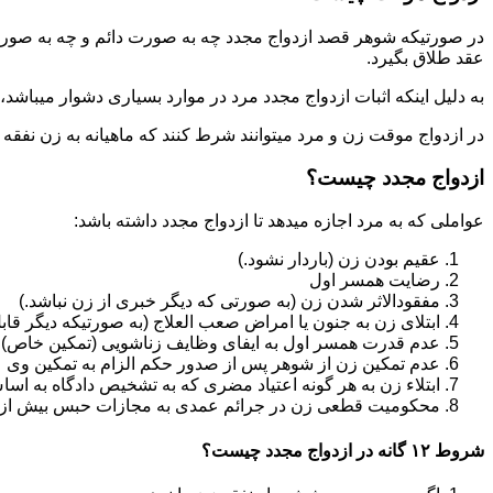
در صورتیکه شوهر قصد ازدواج مجدد چه به صورت دائم و چه به صورت م
عقد طلاق بگیرد.
به دلیل اینکه اثبات ازدواج مجدد مرد در موارد بسیاری دشوار میباشد،م
در ازدواج موقت زن و مرد میتوانند شرط کنند که ماهیانه به زن نفقه
ازدواج مجدد چیست؟
عواملی که به مرد اجازه میدهد تا ازدواج مجدد داشته باشد:
عقیم بودن زن (باردار نشود.)
رضایت همسر اول
مفقودالاثر شدن زن (به صورتی که دیگر خبری از زن نباشد.)
ابتلای زن به جنون یا امراض صعب العلاج (به صورتیکه دیگر قابل
عدم قدرت همسر اول به ایفای وظایف زناشویی (تمکین خاص)
عدم تمکین زن از شوهر پس از صدور حکم الزام به تمکین وی
ابتلاء زن به هر گونه اعتیاد مضری که به تشخیص دادگاه به اسا
محکومیت قطعی زن در جرائم عمدی به مجازات حبس بیش از یک سال ی
شروط ۱۲ گانه در ازدواج مجدد چیست؟