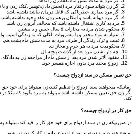
اگر مرد به مدت شش ماه نفقه زن را ندهد.
اگر زن بتواند سوء رفتار مرد (فحش دادن،توهین،کتک زدن و یا تهد
اگر مرد بیماری خطرناکی که قابل درمان نباشد داشته باشد.
اگر مرد دیوانه باشد و امکان برهم زدن عقد وجود نداشته باشد.
مرد به کاری اشتغال داشته باشد که مخالف آبروی زن باشد.
محکوم شدن مرد به مجازات ۵ سال حبس و یا بیشتر.
اعتیاد به مواد مخدر و یا مشروبات الکلی که به زندگی آسیب وا
غیبت و ترک زندگی از طرف مرد به مدت شش ماه پشت هم.
محکومیت مرد به هر جرم و مجازات.
بچه دار نشدن مرد بعد از گذشت پنج سال.
مفقود الاثر شدن مرد بعد از شش ماه از مراجعه زن به دادگاه.
ازدواج مجدد مرد بدون اجازه همسر خود.
حق تعیین مسکن در سند ازدواج چیست؟
زمانیکه میخواهند سند ازدواج را تنظیم کنند،زن میتواند برای خود حق 
اگر زن حق تعیین مسکن داشته باشد،میتواند به مرد بگوید که مثلا در ش
کند.
حق کار در ازدواج چیست؟
در صورتیکه زن در سند ازدواج برای خود حق کار را قید کند،میتواند ب
به هیچ عنوان مرد نمیتواند بعد از ازدواج،مانع از کار کردن زن شود.