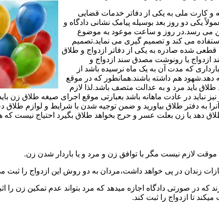
مه و کارت ملی به یکی از دفاتر خدمات قضایی
لاً یکی دو روز بعد بوسیله پیامک نشانی دادگاه و
وجین می رسد.در روز و ساعت موعود به موضوع
ستفاده می کند و تصمیم گیری می نماید.تصمیم
ه قطعی شده صادره به یکی از دفاتر ازدواج و طلاق
سند ازدواج یا رونوشت مصدق سند ازدواج و
رداری که مدت آن به یک ماه نرسیده باشد از
ه دهد.شهود هم داشته باشند.همانطور که در موقع
لاق باید مرد و به عدالت متصف باشد.لذا لازم
باید در عادت ماهانه باشد بعبارتی موقع اجرای صیغه طلاق زن باید 
نرا به دفتر طلاق بیاورید و ضمن توجیه شدن با شرایط و لوازم طلاق دف
اق دهد یا زن بعلت عسر و حرج بخواهد طلاق بگیرد احتیاج نیست که هم
موقت لازم نیست مگر با توافق زن و مرد و یا باردار شدن زن.
ازات زندان در پی خواهد داشت،مردان به دو روش این ازدواج را ثبت می
رند که در صورتی دادگاه اجازه میدهد که مرد بتواند عدم تمکین زن را اثب
کند تا ازدواج را ثبت کند.