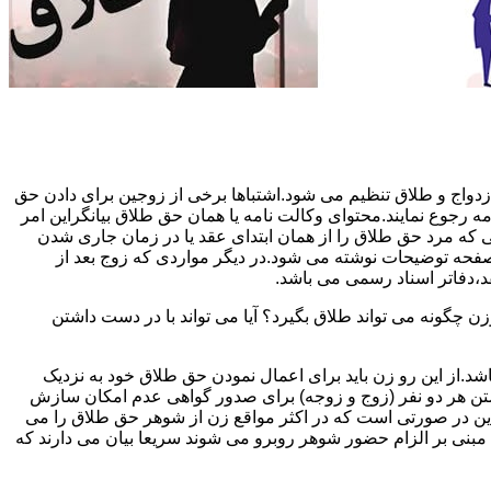
دواج و طلاق تنظیم می شود.اشتباها برخی از زوجین برای دادن حق
مه رجوع نمایند.محتوای وکالت نامه یا همان حق طلاق بیانگراین امر
تی که مرد حق طلاق را از همان ابتدای عقد یا در زمان جاری شدن
 صفحه توضیحات نوشته می شود.در دیگر مواردی که زوج بعد از
د،دفاتر اسناد رسمی می باشد.
گونه می تواند طلاق بگیرد؟ آیا می تواند با در دست داشتن
شد.از این رو زن باید برای اعمال نمودن حق طلاق خود به نزدیک
تن هر دو نفر (زوج و زوجه) برای صدور گواهی عدم امکان سازش
ن در صورتی است که در اکثر مواقع زن از شوهر حق طلاق را می
اه مبنی بر الزام حضور شوهر روبرو می شوند سریعا بیان می دارند که