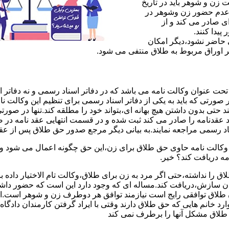
ن و شوهر باید در تاریخ
 عدم حضور زن وشوهر در
ی صادر می کند و از
یدا کنند.
ی حاضر نشود،دیگر امکان
ر اوراق مربوط به طلاق منتفی می شود.
 عنوان وکالت نامه می باشد که در دفاتر اسناد رسمی و نه دفاتر از
 صورتی که باید به یکی از دفاتر اسناد رسمی برای تنظیم این وکالت نا
د حتی بدون داشتن هیچ بهانه ای،بتواند خود را مطلقه کند.تنها در صور
د عقدنامه را صادر می کند ثبت شده و در قسمت انتهایی عقد نامه در
اد رسمی مراجعه نمایند.به بیانی دیگر مرجع صدور حق طلاق پس از عق
لت نامه حاوی حق طلاق برای زن،این حق چگونه اعمال می شود وزن چ
مه دریافت کند؟ خیر.
را نداشته،حتی اگر مرد به زن برای طلاق،وکالت تام الاختیار داده با
کان سازش،دریافت کند.مساله ای که وجود دارد این است که حضور داش
طلاق توافقی رایج است نیازمند توافق هر دوطرف زن و شوهر است.ای
وارد خانم هایی که حق طلاق دارند وقتی با ایراد گرفتن کارمندان دادگ
ق طلاق مشکل آنها را برطرف نمی کند