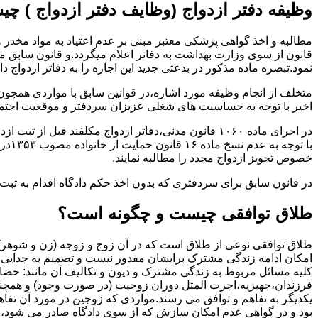
وظیفه دفتر ازدواج (وظایف دفتر ازدواج ) چ
قانون از سوی وزارت بهداشت به دفاتر اعلام میگردد.و قانون سابق م
نمود.تبصره ماده مذکور در بدعتی جدید این اجازه را به دفاتر ازدواج د
متخلف از انجام وظیفه مورد اشاره،در قوانین سابق با مواردی همچون
اخیر با توجه به حساسیت های شغلی عزیزان سردفتر و موقعیت اجتماع
در اجرای ماده ۱۰۶۰ قانون مدنی،دفاتر ازدواج مکلفند قبل از ثبت ازدواج زنان ایرانی با اتباع خارجی اجازه نامه مخصوص دولت ( وزارت کشور ) را اخذ نمایند.
با ت
خصوص تجویز ازدواج مجدد را مطالبه نمایند.
در قانون سابق برای سردفتری که بدون اخذ حکم دادگاه اقدام به ث
طلاق توافقی چیست و چگونه است؟
طلاق توافقی نوعی از طلاق است که در آن زوج و زوجه (زن و شوهر) بن
امکان ادامه زندگی مشترک برایشان مقدور نیست و تصمیم به جدایی و 
کلیه مسائل مربوط به زندگی مشترک و دیون و تکالیف آن مانند: حضا
فرزندان،جهیزیه،اجرت المثل دوران زوجیت (در صورت وجود) و همچنین 
یکدیگر به تفاهم و توافق می رسند.مواردی که زوجین در مورد آن تفاهم
بود و در گواهی عدم امکان سازش که از سوی دادگاه صادر می شود،م