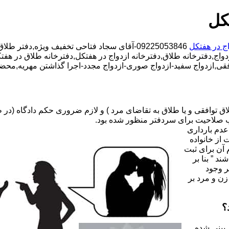
کل
اج در هفتکل
09225053846-آقای سجاد فتاحی تخفیف ویژه,دفتر طلاق محدوده هفتکل,دفتر ازدواج محدوده هفتکل,
واج,دفترخانه طلاق,دفترخانه ازدواج در هفتکل,دفترخانه طلاق در هفتکل
قی,ازدواج سفید-ازدواج صوری-ازدواج مجدد-اجرا گذاشتن مهریه,محضر 
صلاحیت برای سردفتر منظور شده بود.
عدم بارداری
ه ۳۱ قانون جدید حمایت از خانواده
 آن برای ثبت
د ” بنا بر
ر وجود
زن و مرد بر
؟
 بینی شده