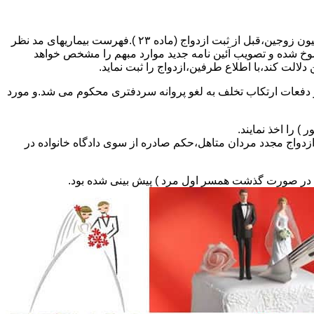
مطالبه و اخذ گواهی پزشکی معتبر مبنی بر عدم اعتیاد به مواد مخدر و عدم ابتلا به بیماریهای مسری ( سیفلیس،تالاسمی و..) و نیز واکسیناسیون زوجین،قبل از ثبت ازدواج (ماده ۲۳ ).فهرست بیماریهای مد نظر
سوخ شده و تصویب آئین نامه جدید موارد مبهم را مشخص خواهد
دلالت کند،با اطلاع طرفین،ازدواج را ثبت نماید.
و دفعات ارتکاب تخلف به لغو پروانه سردفتری محکوم می شد.و مورد
ی السابق مکلفند قبل از ثبت ازدواج مجدد مردان متاهل،حکم صادره از سوی دادگاه خانواده در
ی در صورت گذشت همسر اول مرد ) پیش بینی شده بود.