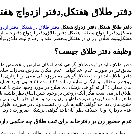
دفتر طلاق هفتکل,دفتر ازدواج هفت
دفتر طلاق هفتکل
,
دفتر ازدواج هفتکل
,
دفتر طلاق در هفتکل
,
دفتر ازدو
هفتکل,دفتر ازدواج منطقه هفتکل,دفتر طلاق,دفتر ازدواج,دفترخانه ازد
هفتکل,ثبت طلاق ارزان در هفتکل,محضر عقد و ازدواج,ثبت طلاق تواف
وظیفه دفتر طلاق چیست؟
سابق نیز در صورت عدم اخذ گواهی عدم امکان سازش،مجازات سلب 
دفتر طلاق،باید در ثبت طلاق گواهی معتبر پزشکی مبنی بر بارداری یا 
زوجه را مطالبه و بایگانی نمایند.( ماده ۳۱ ) ماد
بیان میدارد : ” ارائه گواهی پزشک ذی صلاح در مورد وجود جنین یا عدم
طلاق الزامی است،مگر آنکه زوجین بر وجود جنین اتفاق نظر داشته باشن
ظاهر ماده مذکور،در صورت اظهار زن و مرد و اتفاق نظر آنان مبنی ب
جنین،نیازی به اخذ گواهی تائیدیه بارداری نیست ولی در صورت اظهار 
عدم بارداری و یا اختلاف نظر آنان،اخذ گواهی پزشکی ضرورت دارد.
عدم حضور زن در دفترخانه برای ثبت طلاق چه حکمی دارد
در موارد عدم حضور زن در دفترخانه برای ثبت طلاق مراحل زیر پیش