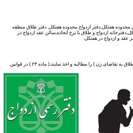
دفتر طلاق منطقه
,دفترخانه ازدواج و طلاق با نرخ اتحاده,سالن عقد ازدواج در
عقد و ازدواج در هفتکل,
دفتر طلاق،باید در ثبت طلاق گواهی عدم امکان سازش (مخصوص طلاق توافقی و یا طلاق به تقاضای مرد ) و لازم ضروری حکم دادگاه (در طلاق به تقاضای زن ) را مطالبه و اخذ نمایند.( ماده ۲۴ ) در قوانین