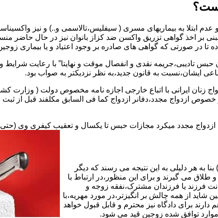
یست؟
بنی بر اخذ گواهی تزریق واکسن ضد کزاز بانوان نیز در حال حاضر من
اده تا در صورتی که گواهی های صادره بر وجود اعتیاد و یا بیماری زوجین 
 حبس تادیبی،جریمه نقدی و انفصال موقت و نهایتا” با رعایت شرایط 
ی ایشان،نسبت به قانون جدید،به نظر نزدیکتر به صواب بود.
وجه به عدم نسخ ماده ۱۶ قانون حمایت از خانواده مصوب ۱۳۵۳در خصوص ازدواج مجدد،دفانر ازدواج کما ف
بت ازدواج مجدد میکرد مجازات حبس تا یکسال و تعقیب کیفری وی (حت
ا به هر دلیلی به این نتیجه می رسند که دیگر
طلاق می گیرند و برای این منظور،در ارتباط با
نت فرزند یا فرزندان مشترک،نفقه زوجه و
شاید از همه چالش بر انگیزتر،در مورد مهریه،با
 دارند برای دادگاه نیز محترم و قابل قبول خواهد
وارد توافق شده زوجین قید می شود.