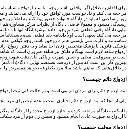
برای اقدام به طلاق اگر توافقی باشد زوجین با سند ازدواج و شناسنا
مراجعه می کنند و دادخواست مورد توافق خود را ارائه می نمایند و معمو
روز و ساعتی که باید در دادگاه خانواده حضور پیدا کنند به اطلاع ز
رسیدگی میشود و معمولاً قاضی دادگاه از نظرات مرکز مشاوره هم ا
نهایی دادگاه وقتی قطعی شود بزوجین داده میشود.آنگاه آنها با دادنام
مراجعه می کنند.بدیهی است اولاً دادنامه باید قطعی شده باشد،ثانیاً 
شناسنامه و کارت ملی بایستی همراه زوجین باشد.زوجه گواهی عدم با
پزشکی قانونی یا پزشک متخصص زنان اخذ نماید و به دفتر ازدواج ارائ
ازدواج شاهد لازم است بهنگام طلاق نیز شاهد ضروری است که شاهد ط
است در معروفیت محلی و حسن شهرت و پاکی آنان دقت شود.زوجه نیز ن
بهترین کار این است که پس از دریافت تصمصم نهایی دادگاه(دادنامه) آ
در طلاق هایی که تفاهم نباشد مثلاً مرد یکطرفه بخواهد همسرش را طل
ازدواج دائم چیست؟
ثبت ازدواج دائم،برای مردان الزامی است و در حالت کلی ثبت ازدواج 
ولی از آنجا که ثبت ازدواج دائم اجباری است و عدم ثبت برای مرد مج
یا اینکه به دادگاه مراجعه کرده و اجازه ازدواج مجدد را از دادگاه میگی
یا ازدواج به صورت عادی انجام میشود و سپس زن دوم از مرد شکایت می
ازدواج موقت چیست؟