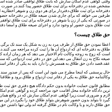
وقتی گواهی عدم امکان سازش که بابت طلاق توافقی صادر شده است ز
مشخص شده در دفترخانه برای ثبت طلاق حضور پیدا کنند.در صورت
دفترخانه برای ثبت طلاق،دفتردار برای هر دوی زن و شوهر اخطاریه ا
طرفین می خواهد که برای جاری شدن صیغه طلاق در دفترخانه حضور پ
در صورتی که یکی از زن یا شوهر در دفترخانه برای ثبت طلاق توافق
ثبت طلاق بدون حضور او وجود ندارد و اجرای صیغه طلاق و امضا دفت
حق طلاق چیست؟
اعطا نمودن حق طلاق از طرف مرد به زن به شکل یک سند تک برگی تحت
طلاق به دفترخانه ای که ازدواج آن ها را ثبت کرده مراجعه می کنند.در
است که زوج به زوجه وکالت تام الاختیار می دهد که هر زمان اراده کن
صیغه نکاح به زن انتقال می دهد،این حق در دفتر ثبت ازدواجی که سن
عقد،قصد دادن حق طلاق به همسرش را دارد باید به یکی از دفاتر اسن
حال پرسشی که اینجا مطرح می شود این است که پس از صدور سند وکا
وکالتنامه حق طلاق به یکی از دفاتر ثبت ازدواج و طلاق برود و طلاقنا
مطابق قانون حمایت خانواده بدون حکم دادگاه هیچ دفتری حق ثبت طلاق 
ترین دادگاه خانواده محل اقامت خود مراجعه کرده و گواهی عدم ام
لازم و ضروری است.زیرا گواهی عدم امکان سازش که در واقع همان 
گیرد تا بتواند بدون حضور شوهرش بتواند طلاق خود را بگیرد.در این م
حق طلاق دارند و یا وکالت تام در طلاق گرفته اند.ولی تنها داشتن ح