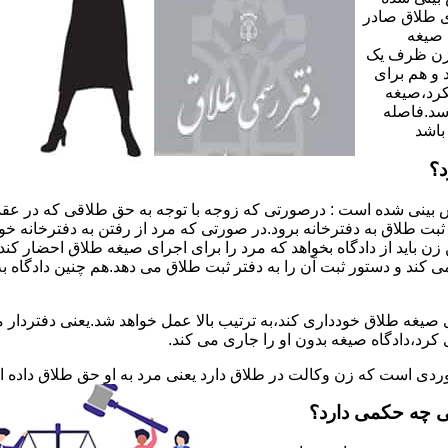
 طلاق صادر
 صیغه
 زن ظرف یک
 و هم برای
کرد،صیغه
سد.فاصله
باشد
د؟
 بینی شده است : درصورتی که زوجه با توجه به حق طلاقی که در عقد
ی ثبت طلاق به دفترخانه برود.در صورتی که مرد از رفتن به دفترخانه 
زن باید از دادگاه بخواهد که مرد را برای اجرای صیغه طلاق احضار کن
کند و دستور ثبت آن را به دفتر ثبت طلاق می دهد.هم چنین دادگاه به
 صیغه طلاق خودداری کند،به ترتیب بالا عمل خواهد شد.یعنی دفتردار
رد،دادگاه صیغه بدون او را جاری می کند.
ر موردی است که زن وکالت در طلاق دارد یعنی مرد به او حق طلاق داده
ی چه حکمی دارد؟