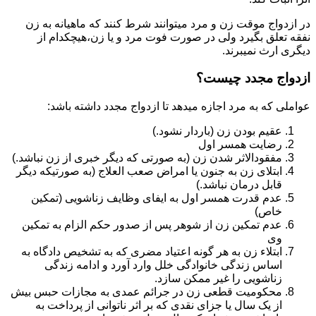
در ازدواج موقت زن و مرد میتوانند شرط کنند که ماهیانه به زن
نفقه تعلق بگیرد ولی در صورت فوت مرد و یا زن،هیچکدام از
دیگری ارث نمیبرند.
ازدواج مجدد چیست؟
عواملی که به مرد اجازه میدهد تا ازدواج مجدد داشته باشد:
عقیم بودن زن (باردار نشود.)
رضایت همسر اول
مفقودالاثر شدن زن (به صورتی که دیگر خبری از زن نباشد.)
ابتلای زن به جنون یا امراض صعب العلاج (به صورتیکه دیگر
قابل درمان نباشد.)
عدم قدرت همسر اول به ایفای وظایف زناشویی (تمکین
خاص)
عدم تمکین زن از شوهر پس از صدور حکم الزام به تمکین
وی
ابتلاء زن به هر گونه اعتیاد مضری که به تشخیص دادگاه به
اساس زندگی خانوادگی خلل وارد آورد و ادامه زندگی
زناشویی را غیر ممکن سازد.
محکومیت قطعی زن در جرائم عمدی به مجازات حبس بیش
از یک سال یا جزای نقدی که بر اثر ناتوانی از پرداخت به