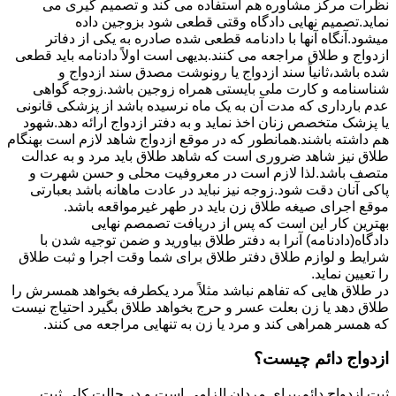
نظرات مرکز مشاوره هم استفاده می کند و تصمیم گیری می
نماید.تصمیم نهایی دادگاه وقتی قطعی شود بزوجین داده
میشود.آنگاه آنها با دادنامه قطعی شده صادره به یکی از دفاتر
ازدواج و طلاق مراجعه می کنند.بدیهی است اولاً دادنامه باید قطعی
شده باشد،ثانیاً سند ازدواج یا رونوشت مصدق سند ازدواج و
شناسنامه و کارت ملی بایستی همراه زوجین باشد.زوجه گواهی
عدم بارداری که مدت آن به یک ماه نرسیده باشد از پزشکی قانونی
یا پزشک متخصص زنان اخذ نماید و به دفتر ازدواج ارائه دهد.شهود
هم داشته باشند.همانطور که در موقع ازدواج شاهد لازم است بهنگام
طلاق نیز شاهد ضروری است که شاهد طلاق باید مرد و به عدالت
متصف باشد.لذا لازم است در معروفیت محلی و حسن شهرت و
پاکی آنان دقت شود.زوجه نیز نباید در عادت ماهانه باشد بعبارتی
موقع اجرای صیغه طلاق زن باید در طهر غیرمواقعه باشد.
بهترین کار این است که پس از دریافت تصمصم نهایی
دادگاه(دادنامه) آنرا به دفتر طلاق بیاورید و ضمن توجیه شدن با
شرایط و لوازم طلاق دفتر طلاق برای شما وقت اجرا و ثبت طلاق
را تعیین نماید.
در طلاق هایی که تفاهم نباشد مثلاً مرد یکطرفه بخواهد همسرش را
طلاق دهد یا زن بعلت عسر و حرج بخواهد طلاق بگیرد احتیاج نیست
که همسر همراهی کند و مرد یا زن به تنهایی مراجعه می کنند.
ازدواج دائم چیست؟
ثبت ازدواج دائم،برای مردان الزامی است و در حالت کلی ثبت