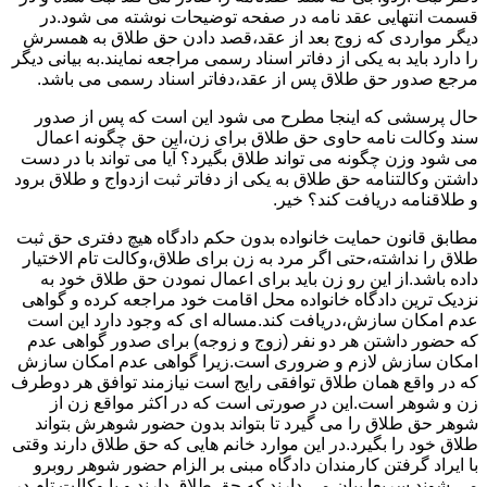
قسمت انتهایی عقد نامه در صفحه توضیحات نوشته می شود.در
دیگر مواردی که زوج بعد از عقد،قصد دادن حق طلاق به همسرش
را دارد باید به یکی از دفاتر اسناد رسمی مراجعه نمایند.به بیانی دیگر
مرجع صدور حق طلاق پس از عقد،دفاتر اسناد رسمی می باشد.
حال پرسشی که اینجا مطرح می شود این است که پس از صدور
سند وکالت نامه حاوی حق طلاق برای زن،این حق چگونه اعمال
می شود وزن چگونه می تواند طلاق بگیرد؟ آیا می تواند با در دست
داشتن وکالتنامه حق طلاق به یکی از دفاتر ثبت ازدواج و طلاق برود
و طلاقنامه دریافت کند؟ خیر.
مطابق قانون حمایت خانواده بدون حکم دادگاه هیچ دفتری حق ثبت
طلاق را نداشته،حتی اگر مرد به زن برای طلاق،وکالت تام الاختیار
داده باشد.از این رو زن باید برای اعمال نمودن حق طلاق خود به
نزدیک ترین دادگاه خانواده محل اقامت خود مراجعه کرده و گواهی
عدم امکان سازش،دریافت کند.مساله ای که وجود دارد این است
که حضور داشتن هر دو نفر (زوج و زوجه) برای صدور گواهی عدم
امکان سازش لازم و ضروری است.زیرا گواهی عدم امکان سازش
که در واقع همان طلاق توافقی رایج است نیازمند توافق هر دوطرف
زن و شوهر است.این در صورتی است که در اکثر مواقع زن از
شوهر حق طلاق را می گیرد تا بتواند بدون حضور شوهرش بتواند
طلاق خود را بگیرد.در این موارد خانم هایی که حق طلاق دارند وقتی
با ایراد گرفتن کارمندان دادگاه مبنی بر الزام حضور شوهر روبرو
می شوند سریعا بیان می دارند که حق طلاق دارند و یا وکالت تام در