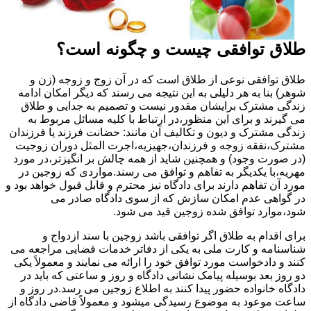
طلاق توافقی چیست و چگونه است؟
طلاق توافقی نوعی از طلاق است که در آن زوج و زوجه (زن و
شوهر) بنا به هر دلیلی به این نتیجه می رسند که دیگر امکان ادامه
زندگی مشترک برایشان مقدور نیست و تصمیم به جدایی و طلاق
می گیرند و برای این منظور،در ارتباط با کلیه مسائل مربوط به
زندگی مشترک و دیون و تکالیف آن مانند: حضانت فرزند یا فرزندان
مشترک،نفقه زوجه و فرزندان،جهیزیه،اجرت المثل دوران زوجیت
(در صورت وجود) و همچنین شاید از همه چالش بر انگیزتر،در مورد
مهریه،با یکدیگر به تفاهم و توافق می رسند.مواردی که زوجین در
مورد آن تفاهم دارند برای دادگاه نیز محترم و قابل قبول خواهد بود و
در گواهی عدم امکان سازش که از سوی دادگاه صادر می
شود،موارد توافق شده زوجین قید می شود.
برای اقدام به طلاق اگر توافقی باشد زوجین با سند ازدواج و
شناسنامه و کارت ملی به یکی از دفاتر خدمات قضایی مراجعه می
کنند و دادخواست مورد توافق خود را ارائه می نمایند و معمولاً یکی
دو روز بعد بوسیله پیامک نشانی دادگاه و روز و ساعتی که باید در
دادگاه خانواده حضور پیدا کنند به اطلاع زوجین می رسد.در روز و
ساعت موعود به موضوع رسیدگی میشود و معمولاً قاضی دادگاه از