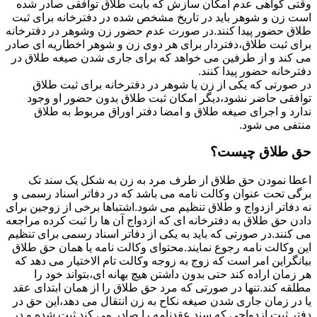
وقتی گواهی عدم امکان سازش که بابت طلاق توافقی صادر شده
است زن و شوهر باید در تاریخ مشخص شده در دفترخانه برای ثبت
طلاق حضور پیدا کنند.در صورت عدم حضور زن وشوهر در دفترخانه
برای ثبت طلاق،دفتردار برای هر دوی زن و شوهر اخطاریه ای صادر
می کند و از طرفین می خواهد که برای جاری شدن صیغه طلاق در
دفترخانه حضور پیدا کنند.
در صورتی که یکی از زن یا شوهر در دفترخانه برای ثبت طلاق
توافقی حاضر نشود،دیگر امکان ثبت طلاق بدون حضور او وجود
ندارد و اجرای صیغه طلاق و امضا دفتر اوراق مربوط به طلاق
منتفی می شود.
حق طلاق چیست؟
اعطا نمودن حق طلاق از طرف مرد به زن به شکل یک سند تک
برگی تحت عنوان وکالت نامه می باشد که در دفاتر اسناد رسمی و
نه دفاتر ازدواج و طلاق تنظیم می شود.اشتباها برخی از زوجین برای
دادن حق طلاق به دفترخانه ای که ازدواج آن ها را ثبت کرده مراجعه
می کنند.در صورتی که باید به یکی از دفاتر اسناد رسمی برای تنظیم
این وکالت نامه رجوع نمایند.محتوای وکالت نامه یا همان حق طلاق
بیانگراین امر است که زوج به زوجه وکالت تام الاختیار می دهد که
هر زمان اراده کند حتی بدون داشتن هیچ بهانه ای،بتواند خود را
مطلقه کند.تنها در صورتی که مرد حق طلاق را از همان ابتدای عقد
یا در زمان جاری شدن صیغه نکاح به زن انتقال می دهد،این حق در
دفتر ثبت ازدواجی که سند عقدنامه را صادر می کند ثبت شده و در