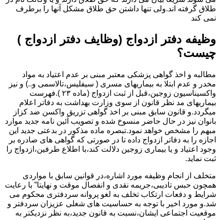
طلاق گرفته اند.ولی تنها داشتن حق طلاق مشکل آنها را برطرف
نمی کند
وظیفه دفتر ازدواج (وظایف دفتر ازدواج )
چیست؟
مطالبه و اخذ گواهی پزشکی معتبر مبنی بر عدم اعتیاد به مواد
مخدر و عدم ابتلا به بیماریهای مسری ( سیفلیس،تالاسمی و..) و نیز
واکسیناسیون زوجین،قبل از ثبت ازدواج (ماده ۲۳ ).فهرست
بیماریهای مد نظر قانون از سوی وزارت بهداشت به دفاتر اعلام
میگردد.و قانون سابق مبنی بر اخذ گواهی تزریق واکسن ضد کزاز
بانوان نیز در حال حاضر منسوخ شده و تصویب آئین نامه جدید موارد
مبهم را مشخص خواهد نمود.تبصره ماده مذکور در بدعتی جدید این
اجازه را به دفاتر ازدواج داده تا در صورتی که گواهی های صادره بر
وجود اعتیاد و یا بیماری زوجین دلالت کند،با اطلاع طرفین،ازدواج را
ثبت نماید.
متخلف از انجام وظیفه مورد اشاره،در قوانین سابق با مواردی
همچون حبس تادیبی،جریمه نقدی و انفصال موقت و نهایتا” با رعایت
شرایط و دفعات ارتکاب تخلف به لغو پروانه سردفتری محکوم می
شد.و مورد اخیر با توجه به حساسیت های شغلی عزیزان سردفتر و
موقعیت اجتماعی ایشان،نسبت به قانون جدید،به نظر نزدیکتر به