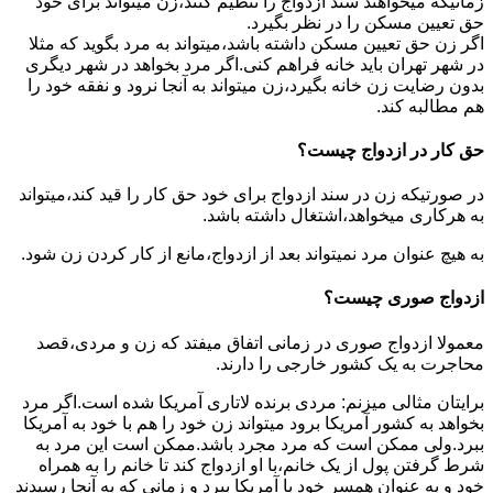
زمانیکه میخواهند سند ازدواج را تنظیم کنند،زن میتواند برای خود
حق تعیین مسکن را در نظر بگیرد.
اگر زن حق تعیین مسکن داشته باشد،میتواند به مرد بگوید که مثلا
در شهر تهران باید خانه فراهم کنی.اگر مرد بخواهد در شهر دیگری
بدون رضایت زن خانه بگیرد،زن میتواند به آنجا نرود و نفقه خود را
هم مطالبه کند.
حق کار در ازدواج چیست؟
در صورتیکه زن در سند ازدواج برای خود حق کار را قید کند،میتواند
به هرکاری میخواهد،اشتغال داشته باشد.
به هیچ عنوان مرد نمیتواند بعد از ازدواج،مانع از کار کردن زن شود.
ازدواج صوری چیست؟
معمولا ازدواج صوری در زمانی اتفاق میفتد که زن و مردی،قصد
محاجرت به یک کشور خارجی را دارند.
برایتان مثالی میزنم: مردی برنده لاتاری آمریکا شده است.اگر مرد
بخواهد به کشور آمریکا برود میتواند زن خود را هم با خود به آمریکا
ببرد.ولی ممکن است که مرد مجرد باشد.ممکن است این مرد به
شرط گرفتن پول از یک خانم،با او ازدواج کند تا خانم را به همراه
خود و به عنوان همسر خود با آمریکا ببرد و زمانی که به آنجا رسیدند