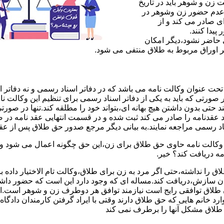
ن و شوهر باید در تاریخ
 عدم حضور زن وشوهر در
ی صادر می کند و از
یدا کنند.
ی حاضر نشود،دیگر امکان
ر اوراق مربوط به طلاق منتفی می شود.
 عنوان وکالت نامه می باشد که در دفاتر اسناد رسمی و نه دفاتر از
 صورتی که باید به یکی از دفاتر اسناد رسمی برای تنظیم این وکالت نا
د حتی بدون داشتن هیچ بهانه ای،بتواند خود را مطلقه کند.تنها در صور
د عقدنامه را صادر می کند ثبت شده و در قسمت انتهایی عقد نامه در
اد رسمی مراجعه نمایند.به بیانی دیگر مرجع صدور حق طلاق پس از عق
لت نامه حاوی حق طلاق برای زن،این حق چگونه اعمال می شود وزن چ
مه دریافت کند؟ خیر.
را نداشته،حتی اگر مرد به زن برای طلاق،وکالت تام الاختیار داده با
کان سازش،دریافت کند.مساله ای که وجود دارد این است که حضور داش
طلاق توافقی رایج است نیازمند توافق هر دوطرف زن و شوهر است.ای
وارد خانم هایی که حق طلاق دارند وقتی با ایراد گرفتن کارمندان دادگ
ق طلاق مشکل آنها را برطرف نمی کند