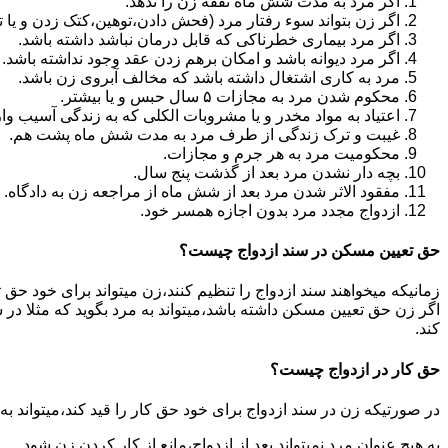
اگر مرد به مدت شش ماه نفقه زن را ندهد.
اگر زن بتواند سوء رفتار مرد (فحش دادن،توهین،کتک زدن و یا تهد
اگر مرد بیماری خطرناکی که قابل درمان نباشد داشته باشد.
اگر مرد دیوانه باشد و امکان برهم زدن عقد وجود نداشته باشد.
مرد به کاری اشتغال داشته باشد که مخالف آبروی زن باشد.
محکوم شدن مرد به مجازات ۵ سال حبس و یا بیشتر.
اعتیاد به مواد مخدر و یا مشروبات الکلی که به زندگی آسیب وا
غیبت و ترک زندگی از طرف مرد به مدت شش ماه پشت هم.
محکومیت مرد به هر جرم و مجازات.
بچه دار نشدن مرد بعد از گذشت پنج سال.
مفقود الاثر شدن مرد بعد از شش ماه از مراجعه زن به دادگاه.
ازدواج مجدد مرد بدون اجازه همسر خود.
حق تعیین مسکن در سند ازدواج چیست؟
زمانیکه میخواهند سند ازدواج را تنظیم کنند،زن میتواند برای خود حق 
اگر زن حق تعیین مسکن داشته باشد،میتواند به مرد بگوید که مثلا در ش
کند.
حق کار در ازدواج چیست؟
در صورتیکه زن در سند ازدواج برای خود حق کار را قید کند،میتواند ب
به هیچ عنوان مرد نمیتواند بعد از ازدواج،مانع از کار کردن زن شود.