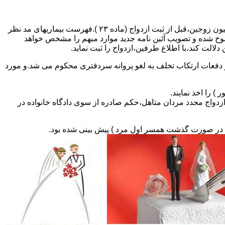
مطالبه و اخذ گواهی پزشکی معتبر مبنی بر عدم اعتیاد به مواد مخدر و عدم ابتلا به بیماریهای مسری ( سیفلیس،تالاسمی و..) و نیز واکسیناسیون زوجین،قبل از ثبت ازدواج (ماده ۲۳ ).فهرست بیماریهای مد نظر
سوخ شده و تصویب آئین نامه جدید موارد مبهم را مشخص خواهد
دلالت کند،با اطلاع طرفین،ازدواج را ثبت نماید.
و دفعات ارتکاب تخلف به لغو پروانه سردفتری محکوم می شد.و مورد
ی السابق مکلفند قبل از ثبت ازدواج مجدد مردان متاهل،حکم صادره از سوی دادگاه خانواده در
ی در صورت گذشت همسر اول مرد ) پیش بینی شده بود.