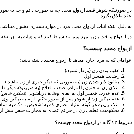
در صورتیکه شوهر قصد ازدواج مجدد چه به صورت دائم و چه به صورت م
عقد طلاق بگیرد.
به دلیل اینکه اثبات ازدواج مجدد مرد در موارد بسیاری دشوار میباشد،م
در ازدواج موقت زن و مرد میتوانند شرط کنند که ماهیانه به زن نفقه
ازدواج مجدد چیست؟
عواملی که به مرد اجازه میدهد تا ازدواج مجدد داشته باشد:
عقیم بودن زن (باردار نشود.)
رضایت همسر اول
مفقودالاثر شدن زن (به صورتی که دیگر خبری از زن نباشد.)
ابتلای زن به جنون یا امراض صعب العلاج (به صورتیکه دیگر قابل
عدم قدرت همسر اول به ایفای وظایف زناشویی (تمکین خاص)
عدم تمکین زن از شوهر پس از صدور حکم الزام به تمکین وی
ابتلاء زن به هر گونه اعتیاد مضری که به تشخیص دادگاه به اسا
محکومیت قطعی زن در جرائم عمدی به مجازات حبس بیش از یک سال ی
شروط ۱۲ گانه در ازدواج مجدد چیست؟