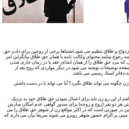
دواج و طلاق تنظیم می شود.اشتباها برخی از زوجین برای دادن حق
مه رجوع نمایند.محتوای وکالت نامه یا همان حق طلاق بیانگراین امر
تی که مرد حق طلاق را از همان ابتدای عقد یا در زمان جاری شدن
 صفحه توضیحات نوشته می شود.در دیگر مواردی که زوج بعد از
د،دفاتر اسناد رسمی می باشد.
گونه می تواند طلاق بگیرد؟ آیا می تواند با در دست داشتن
شد.از این رو زن باید برای اعمال نمودن حق طلاق خود به نزدیک
تن هر دو نفر (زوج و زوجه) برای صدور گواهی عدم امکان سازش
ن در صورتی است که در اکثر مواقع زن از شوهر حق طلاق را می
اه مبنی بر الزام حضور شوهر روبرو می شوند سریعا بیان می دارند که