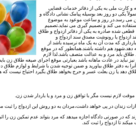
مه و کارت ملی به یکی از دفاتر خدمات قضایی
لاً یکی دو روز بعد بوسیله پیامک نشانی دادگاه و
وجین می رسد.در روز و ساعت موعود به موضوع
ستفاده می کند و تصمیم گیری می نماید.تصمیم
ه قطعی شده صادره به یکی از دفاتر ازدواج و طلاق
سند ازدواج یا رونوشت مصدق سند ازدواج و
رداری که مدت آن به یک ماه نرسیده باشد از
ه دهد.شهود هم داشته باشند.همانطور که در موقع
لاق باید مرد و به عدالت متصف باشد.لذا لازم
باید در عادت ماهانه باشد بعبارتی موقع اجرای صیغه طلاق زن باید 
نرا به دفتر طلاق بیاورید و ضمن توجیه شدن با شرایط و لوازم طلاق دف
اق دهد یا زن بعلت عسر و حرج بخواهد طلاق بگیرد احتیاج نیست که هم
موقت لازم نیست مگر با توافق زن و مرد و یا باردار شدن زن.
ازات زندان در پی خواهد داشت،مردان به دو روش این ازدواج را ثبت می
رند که در صورتی دادگاه اجازه میدهد که مرد بتواند عدم تمکین زن را اثب
کند تا ازدواج را ثبت کند.