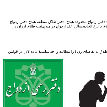
دفتر طلاق منطقه هیدج,دفتر ازدواج
ق با نرخ اتحاده,سالن عقد ازدواج در هیدج,ثبت طلاق ارزان در
دفتر طلاق،باید در ثبت طلاق گواهی عدم امکان سازش (مخصوص طلاق توافقی و یا طلاق به تقاضای مرد ) و لازم ضروری حکم دادگاه (در طلاق به تقاضای زن ) را مطالبه و اخذ نمایند.( ماده ۲۴ ) در قوانین