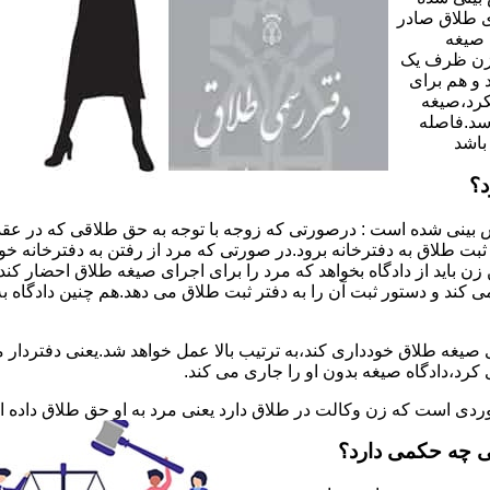
 طلاق صادر
 صیغه
 زن ظرف یک
 و هم برای
کرد،صیغه
سد.فاصله
باشد
د؟
 بینی شده است : درصورتی که زوجه با توجه به حق طلاقی که در عقد
ی ثبت طلاق به دفترخانه برود.در صورتی که مرد از رفتن به دفترخانه 
زن باید از دادگاه بخواهد که مرد را برای اجرای صیغه طلاق احضار کن
کند و دستور ثبت آن را به دفتر ثبت طلاق می دهد.هم چنین دادگاه به
 صیغه طلاق خودداری کند،به ترتیب بالا عمل خواهد شد.یعنی دفتردار
رد،دادگاه صیغه بدون او را جاری می کند.
ر موردی است که زن وکالت در طلاق دارد یعنی مرد به او حق طلاق داده
ی چه حکمی دارد؟