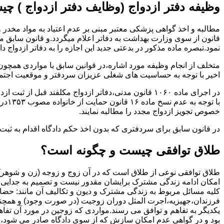
وظیفه دفتر ازدواج (وظایف دفتر ازدواج ) چ
قانون از سوی وزارت بهداشت به دفاتر اعلام میگردد.و قانون سابق م
نمود.تبصره ماده مذکور در بدعتی جدید این اجازه را به دفاتر ازدواج د
متخلف از انجام وظیفه مورد اشاره،در قوانین سابق با مواردی همچون
اخیر با توجه به حساسیت های شغلی عزیزان سردفتر و موقعیت اجتماع
در اجرای ماده ۱۰۶۰ قانون مدنی،دفاتر ازدواج مکلفند قبل از ثبت ازدواج زنان ایرانی با اتباع خارجی اجازه نامه مخصوص دولت ( وزارت کشور ) را اخذ نمایند.
با ت
خصوص تجویز ازدواج مجدد را مطالبه نمایند.
در قانون سابق برای سردفتری که بدون اخذ حکم دادگاه اقدام به ث
طلاق توافقی چیست و چگونه است؟
طلاق توافقی نوعی از طلاق است که در آن زوج و زوجه (زن و شوهر) بن
امکان ادامه زندگی مشترک برایشان مقدور نیست و تصمیم به جدایی و 
کلیه مسائل مربوط به زندگی مشترک و دیون و تکالیف آن مانند: حضا
فرزندان،جهیزیه،اجرت المثل دوران زوجیت (در صورت وجود) و همچنین 
یکدیگر به تفاهم و توافق می رسند.مواردی که زوجین در مورد آن تفاهم
بود و در گواهی عدم امکان سازش که از سوی دادگاه صادر می شود،م