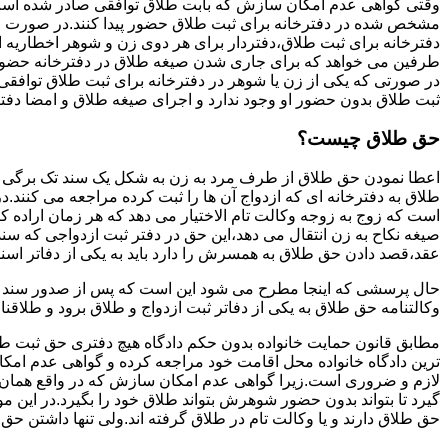
وقتی گواهی عدم امکان سازش که بابت طلاق توافقی صادر شده است ز
مشخص شده در دفترخانه برای ثبت طلاق حضور پیدا کنند.در صورت
دفترخانه برای ثبت طلاق،دفتردار برای هر دوی زن و شوهر اخطاریه ا
طرفین می خواهد که برای جاری شدن صیغه طلاق در دفترخانه حضور پ
در صورتی که یکی از زن یا شوهر در دفترخانه برای ثبت طلاق توافق
ثبت طلاق بدون حضور او وجود ندارد و اجرای صیغه طلاق و امضا دفت
حق طلاق چیست؟
اعطا نمودن حق طلاق از طرف مرد به زن به شکل یک سند تک برگی تحت
طلاق به دفترخانه ای که ازدواج آن ها را ثبت کرده مراجعه می کنند.در
است که زوج به زوجه وکالت تام الاختیار می دهد که هر زمان اراده کن
صیغه نکاح به زن انتقال می دهد،این حق در دفتر ثبت ازدواجی که سن
عقد،قصد دادن حق طلاق به همسرش را دارد باید به یکی از دفاتر اسن
حال پرسشی که اینجا مطرح می شود این است که پس از صدور سند وکا
وکالتنامه حق طلاق به یکی از دفاتر ثبت ازدواج و طلاق برود و طلاقنا
مطابق قانون حمایت خانواده بدون حکم دادگاه هیچ دفتری حق ثبت طلاق 
ترین دادگاه خانواده محل اقامت خود مراجعه کرده و گواهی عدم ام
لازم و ضروری است.زیرا گواهی عدم امکان سازش که در واقع همان 
گیرد تا بتواند بدون حضور شوهرش بتواند طلاق خود را بگیرد.در این م
حق طلاق دارند و یا وکالت تام در طلاق گرفته اند.ولی تنها داشتن ح