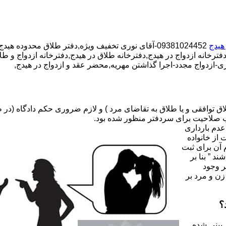
 هیدج
09381024452-آقای نوری تخفیف ویژه,دفتر طلاق محدوده هیدج,دفتر ازدواج محدوده هیدج,
ترخانه ازدواج در هیدج,دفترخانه طلاق در هیدج,دفترخانه ازدواج و طلا
ی-ازدواج مجدد-اجرا گذاشتن مهریه,محضر عقد و ازدواج در هیدج,
صلاحیت برای سردفتر منظور شده بود.
عدم بارداری
ه ۳۱ قانون جدید حمایت از خانواده
 آن برای ثبت
د ” بنا بر
ر وجود
زن و مرد بر
؟
 بینی شده