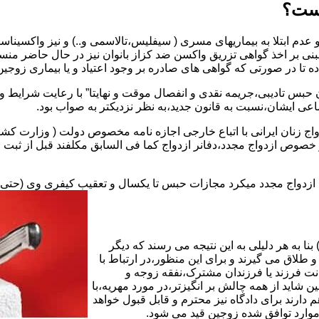
یست؟
بنی بر اخذ گواهی تزریق واکسن ضد کزاز بانوان نیز در حال حاضر من
اده تا در صورتی که گواهی های صادره بر وجود اعتیاد و یا بیماری زوجین 
 حبس تادیبی،جریمه نقدی و انفصال موقت و نهایتا” با رعایت شرایط 
ی ایشان،نسبت به قانون جدید،به نظر نزدیکتر به صواب بود.
وجه به عدم نسخ ماده ۱۶ قانون حمایت از خانواده مصوب ۱۳۵۳در خصوص ازدواج مجدد،دفانر ازدواج کما ف
بت ازدواج مجدد میکرد مجازات حبس تا یکسال و تعقیب کیفری وی (حت
ا به هر دلیلی به این نتیجه می رسند که دیگر
طلاق می گیرند و برای این منظور،در ارتباط با
نت فرزند یا فرزندان مشترک،نفقه زوجه و
شاید از همه چالش بر انگیزتر،در مورد مهریه،با
 دارند برای دادگاه نیز محترم و قابل قبول خواهد
وارد توافق شده زوجین قید می شود.