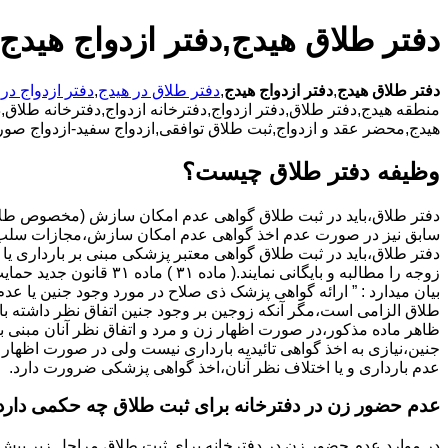
دفتر طلاق هیدج,دفتر ازدواج هیدج
دفتر طلاق هیدج
,
دفتر ازدواج هیدج
,
دفتر طلاق در هیدج
,
دفتر ازدواج در
منطقه هیدج,دفتر طلاق,دفتر ازدواج,دفترخانه ازدواج,دفترخانه طلاق,دف
هیدج,محضر عقد و ازدواج,ثبت طلاق توافقی,ازدواج سفید-ازدواج صور
وظیفه دفتر طلاق چیست؟
سابق نیز در صورت عدم اخذ گواهی عدم امکان سازش،مجازات سلب 
دفتر طلاق،باید در ثبت طلاق گواهی معتبر پزشکی مبنی بر بارداری یا 
زوجه را مطالبه و بایگانی نمایند.( ماده ۳۱ ) ماد
بیان میدارد : ” ارائه گواهی پزشک ذی صلاح در مورد وجود جنین یا عدم
طلاق الزامی است،مگر آنکه زوجین بر وجود جنین اتفاق نظر داشته باشن
ظاهر ماده مذکور،در صورت اظهار زن و مرد و اتفاق نظر آنان مبنی ب
جنین،نیازی به اخذ گواهی تائیدیه بارداری نیست ولی در صورت اظهار 
عدم بارداری و یا اختلاف نظر آنان،اخذ گواهی پزشکی ضرورت دارد.
عدم حضور زن در دفترخانه برای ثبت طلاق چه حکمی دارد
در موارد عدم حضور زن در دفترخانه برای ثبت طلاق مراحل زیر پیش