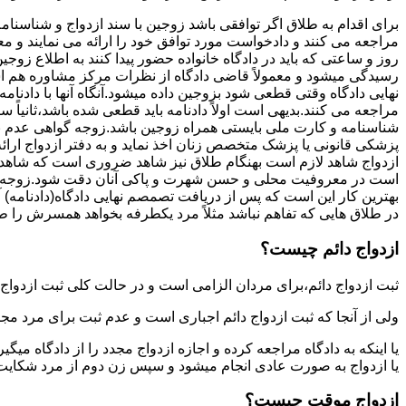
برای اقدام به طلاق اگر توافقی باشد زوجین با سند ازدواج و شناسنا
مراجعه می کنند و دادخواست مورد توافق خود را ارائه می نمایند و معمو
روز و ساعتی که باید در دادگاه خانواده حضور پیدا کنند به اطلاع ز
رسیدگی میشود و معمولاً قاضی دادگاه از نظرات مرکز مشاوره هم ا
نهایی دادگاه وقتی قطعی شود بزوجین داده میشود.آنگاه آنها با دادنام
مراجعه می کنند.بدیهی است اولاً دادنامه باید قطعی شده باشد،ثانیاً 
شناسنامه و کارت ملی بایستی همراه زوجین باشد.زوجه گواهی عدم با
پزشکی قانونی یا پزشک متخصص زنان اخذ نماید و به دفتر ازدواج ارائ
ازدواج شاهد لازم است بهنگام طلاق نیز شاهد ضروری است که شاهد ط
است در معروفیت محلی و حسن شهرت و پاکی آنان دقت شود.زوجه نیز ن
بهترین کار این است که پس از دریافت تصمصم نهایی دادگاه(دادنامه) آ
در طلاق هایی که تفاهم نباشد مثلاً مرد یکطرفه بخواهد همسرش را طل
ازدواج دائم چیست؟
ثبت ازدواج دائم،برای مردان الزامی است و در حالت کلی ثبت ازدواج 
ولی از آنجا که ثبت ازدواج دائم اجباری است و عدم ثبت برای مرد مج
یا اینکه به دادگاه مراجعه کرده و اجازه ازدواج مجدد را از دادگاه میگی
یا ازدواج به صورت عادی انجام میشود و سپس زن دوم از مرد شکایت می
ازدواج موقت چیست؟