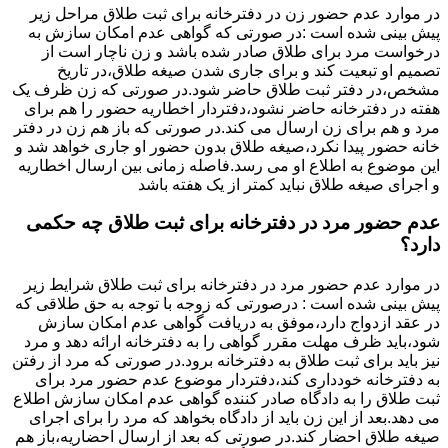
در موارد عدم حضور زن در دفترخانه برای ثبت طلاق مراحل زیر
پیش بینی شده است :در صورتی که گواهی عدم امکان سازش به
درخواست مرد برای طلاق صادر شده باشد و زن ناچار است از
تصمیم او تبعیت کند و برای جاری شدن صیغه طلاق،در تاریخ
مشخص،در دفتر ثبت طلاق حاضر شود.در صورتی که زن ظرف یک
هفته در دفترخانه حاضر نشود،دفتردار اخطاریه حضور را هم برای
مرد و هم برای زن ارسال می کند.در صورتی که باز هم زن در دفتر
خانه حضور پیدا نکرد،صیغه طلاق بدون حضور او جاری خواهد شد و
این موضوع به اطلاع او می رسد.فاصله زمانی بین ارسال اخطاریه
و اجرای صیغه طلاق نباید کمتر از یک هفته باشد
عدم حضور مرد در دفترخانه برای ثبت طلاق چه حکمی
دارد؟
در موارد عدم حضور مرد در دفترخانه برای ثبت طلاق شرایط زیر
پیش بینی شده است : درصورتی که زوجه با توجه به حق طلاقی که
در عقد ازدواج دارد،موفق به دریافت گواهی عدم امکان سازش
شود،باید ظرف مهلت مقرر گواهی را به دفترخانه ارائه دهد و مرد
نیز باید برای ثبت طلاق به دفترخانه برود.در صورتی که مرد از رفتن
به دفترخانه خودداری کند،دفتردار موضوع عدم حضور مرد برای
ثبت طلاق را به دادگاه صادر کننده گواهی عدم امکان سازش اطلاع
می دهد.بعد از این زن باید از دادگاه بخواهد که مرد را برای اجرای
صیغه طلاق احضار کند.در صورتی که بعد از ارسال احضاریه،باز هم