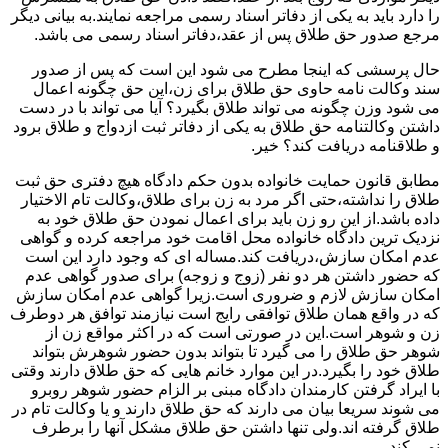
را دارد باید به یکی از دفاتر اسناد رسمی مراجعه نمایند.به بیانی دیگر
مرجع صدور حق طلاق پس از عقد،دفاتر اسناد رسمی می باشد.
حال پرسشی که اینجا مطرح می شود این است که پس از صدور
سند وکالت نامه حاوی حق طلاق برای زن،این حق چگونه اعمال
می شود وزن چگونه می تواند طلاق بگیرد؟ آیا می تواند با در دست
داشتن وکالتنامه حق طلاق به یکی از دفاتر ثبت ازدواج و طلاق برود
و طلاقنامه دریافت کند؟ خیر.
مطابق قانون حمایت خانواده بدون حکم دادگاه هیچ دفتری حق ثبت
طلاق را نداشته،حتی اگر مرد به زن برای طلاق،وکالت تام الاختیار
داده باشد.از این رو زن باید برای اعمال نمودن حق طلاق خود به
نزدیک ترین دادگاه خانواده محل اقامت خود مراجعه کرده و گواهی
عدم امکان سازش،دریافت کند.مساله ای که وجود دارد این است
که حضور داشتن هر دو نفر (زوج و زوجه) برای صدور گواهی عدم
امکان سازش لازم و ضروری است.زیرا گواهی عدم امکان سازش
که در واقع همان طلاق توافقی رایج است نیازمند توافق هر دوطرف
زن و شوهر است.این در صورتی است که در اکثر مواقع زن از
شوهر حق طلاق را می گیرد تا بتواند بدون حضور شوهرش بتواند
طلاق خود را بگیرد.در این موارد خانم هایی که حق طلاق دارند وقتی
با ایراد گرفتن کارمندان دادگاه مبنی بر الزام حضور شوهر روبرو
می شوند سریعا بیان می دارند که حق طلاق دارند و یا وکالت تام در
طلاق گرفته اند.ولی تنها داشتن حق طلاق مشکل آنها را برطرف
نمی کند