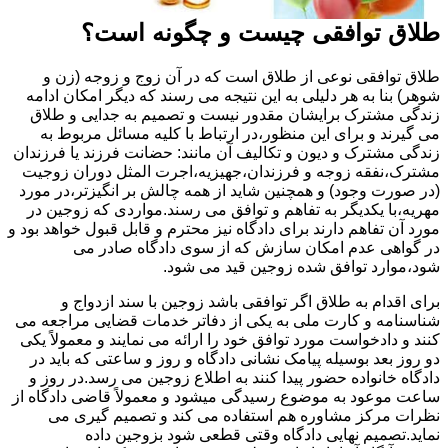
طلاق توافقی چیست و چگونه است؟
طلاق توافقی نوعی از طلاق است که در آن زوج و زوجه (زن و
شوهر) بنا به هر دلیلی به این نتیجه می رسند که دیگر امکان ادامه
زندگی مشترک برایشان مقدور نیست و تصمیم به جدایی و طلاق
می گیرند و برای این منظور،در ارتباط با کلیه مسائل مربوط به
زندگی مشترک و دیون و تکالیف آن مانند: حضانت فرزند یا فرزندان
مشترک،نفقه زوجه و فرزندان،جهیزیه،اجرت المثل دوران زوجیت
(در صورت وجود) و همچنین شاید از همه چالش بر انگیزتر،در مورد
مهریه،با یکدیگر به تفاهم و توافق می رسند.مواردی که زوجین در
مورد آن تفاهم دارند برای دادگاه نیز محترم و قابل قبول خواهد بود و
در گواهی عدم امکان سازش که از سوی دادگاه صادر می
شود،موارد توافق شده زوجین قید می شود.
برای اقدام به طلاق اگر توافقی باشد زوجین با سند ازدواج و
شناسنامه و کارت ملی به یکی از دفاتر خدمات قضایی مراجعه می
کنند و دادخواست مورد توافق خود را ارائه می نمایند و معمولاً یکی
دو روز بعد بوسیله پیامک نشانی دادگاه و روز و ساعتی که باید در
دادگاه خانواده حضور پیدا کنند به اطلاع زوجین می رسد.در روز و
ساعت موعود به موضوع رسیدگی میشود و معمولاً قاضی دادگاه از
نظرات مرکز مشاوره هم استفاده می کند و تصمیم گیری می
نماید.تصمیم نهایی دادگاه وقتی قطعی شود بزوجین داده