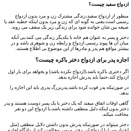
ازدواج سفید چیست؟
منظور از ازدواج سفید،زندگی مشترک زن و مرد بدون ازدواج
رسمی است.یعنی به گونه ای که زن و مرد بدون اینکه خطبه عقد یا
صیغه بین شان خوانده شود برای زندگی زیر یک سقف می روند.
دختر و پسر به عنوان هم خانه با یکدیگر زندگی می کنند،بی آنکه
میان آن ها پیوند رسمی ازدواج و رابطه زن و شوهری باشد و در
بیشتر مواقع هم پدر و مادرها از این موضوع بی اطلاع هستند.
اجازه پدر برای ازدواج دختر باکره چیست؟
اگر دختری باکره باشد،(ازدواج نکرده باشد) و بخواهد برای بار اول
ازدواج کند،حتما باید پدرش اجازه بدهد.
در صورتیکه پدر فوت کرده باشد،پدربزرگ پدری باید این اجازه را
بدهد.
گاهی اوقات اتفاق میفتد که یک دختر با یک پسر دوست هستند و پدر
دختر بدون اینکه دلیل منطقی داشته باشد،با ازدواج این دو نفر
مخافت میکند.
دختر میتواند در صورتیکه پدرش بدون داشتن دلایل منطقی (مثل
اعتیاد پسر) با ازدواج این دختر و پسر مخالفت کند،از دادگاه اجازه