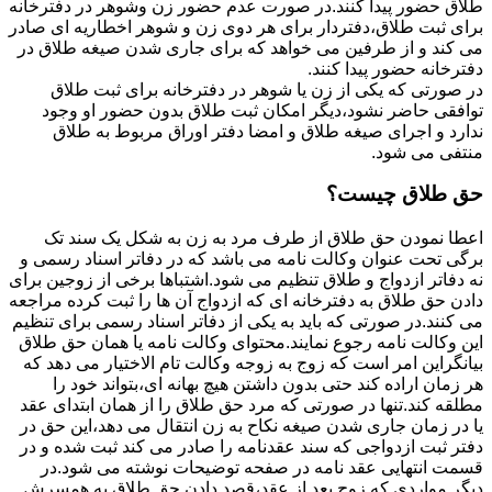
طلاق حضور پیدا کنند.در صورت عدم حضور زن وشوهر در دفترخانه
برای ثبت طلاق،دفتردار برای هر دوی زن و شوهر اخطاریه ای صادر
می کند و از طرفین می خواهد که برای جاری شدن صیغه طلاق در
دفترخانه حضور پیدا کنند.
در صورتی که یکی از زن یا شوهر در دفترخانه برای ثبت طلاق
توافقی حاضر نشود،دیگر امکان ثبت طلاق بدون حضور او وجود
ندارد و اجرای صیغه طلاق و امضا دفتر اوراق مربوط به طلاق
منتفی می شود.
حق طلاق چیست؟
اعطا نمودن حق طلاق از طرف مرد به زن به شکل یک سند تک
برگی تحت عنوان وکالت نامه می باشد که در دفاتر اسناد رسمی و
نه دفاتر ازدواج و طلاق تنظیم می شود.اشتباها برخی از زوجین برای
دادن حق طلاق به دفترخانه ای که ازدواج آن ها را ثبت کرده مراجعه
می کنند.در صورتی که باید به یکی از دفاتر اسناد رسمی برای تنظیم
این وکالت نامه رجوع نمایند.محتوای وکالت نامه یا همان حق طلاق
بیانگراین امر است که زوج به زوجه وکالت تام الاختیار می دهد که
هر زمان اراده کند حتی بدون داشتن هیچ بهانه ای،بتواند خود را
مطلقه کند.تنها در صورتی که مرد حق طلاق را از همان ابتدای عقد
یا در زمان جاری شدن صیغه نکاح به زن انتقال می دهد،این حق در
دفتر ثبت ازدواجی که سند عقدنامه را صادر می کند ثبت شده و در
قسمت انتهایی عقد نامه در صفحه توضیحات نوشته می شود.در
دیگر مواردی که زوج بعد از عقد،قصد دادن حق طلاق به همسرش