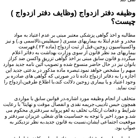
وظیفه دفتر ازدواج (وظایف دفتر ازدواج )
چیست؟
مطالبه و اخذ گواهی پزشکی معتبر مبنی بر عدم اعتیاد به مواد
مخدر و عدم ابتلا به بیماریهای مسری ( سیفلیس،تالاسمی و..) و نیز
واکسیناسیون زوجین،قبل از ثبت ازدواج (ماده ۲۳ ).فهرست
بیماریهای مد نظر قانون از سوی وزارت بهداشت به دفاتر اعلام
میگردد.و قانون سابق مبنی بر اخذ گواهی تزریق واکسن ضد کزاز
بانوان نیز در حال حاضر منسوخ شده و تصویب آئین نامه جدید موارد
مبهم را مشخص خواهد نمود.تبصره ماده مذکور در بدعتی جدید این
اجازه را به دفاتر ازدواج داده تا در صورتی که گواهی های صادره بر
وجود اعتیاد و یا بیماری زوجین دلالت کند،با اطلاع طرفین،ازدواج را
ثبت نماید.
متخلف از انجام وظیفه مورد اشاره،در قوانین سابق با مواردی
همچون حبس تادیبی،جریمه نقدی و انفصال موقت و نهایتا” با رعایت
شرایط و دفعات ارتکاب تخلف به لغو پروانه سردفتری محکوم می
شد.و مورد اخیر با توجه به حساسیت های شغلی عزیزان سردفتر و
موقعیت اجتماعی ایشان،نسبت به قانون جدید،به نظر نزدیکتر به
صواب بود.