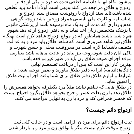
میشود.آنگاه آنها با دادنامه قطعی شده صادره به یکی از دفاتر
ازدواج و طلاق مراجعه می کنند.بدیهی است اولاً دادنامه باید قطعی
شده باشد،ثانیاً سند ازدواج یا رونوشت مصدق سند ازدواج و
شناسنامه و کارت ملی بایستی همراه زوجین باشد.زوجه گواهی
عدم بارداری که مدت آن به یک ماه نرسیده باشد از پزشکی قانونی
یا پزشک متخصص زنان اخذ نماید و به دفتر ازدواج ارائه دهد.شهود
هم داشته باشند.همانطور که در موقع ازدواج شاهد لازم است بهنگام
طلاق نیز شاهد ضروری است که شاهد طلاق باید مرد و به عدالت
متصف باشد.لذا لازم است در معروفیت محلی و حسن شهرت و
پاکی آنان دقت شود.زوجه نیز نباید در عادت ماهانه باشد بعبارتی
موقع اجرای صیغه طلاق زن باید در طهر غیرمواقعه باشد.
بهترین کار این است که پس از دریافت تصمصم نهایی
دادگاه(دادنامه) آنرا به دفتر طلاق بیاورید و ضمن توجیه شدن با
شرایط و لوازم طلاق دفتر طلاق برای شما وقت اجرا و ثبت طلاق
را تعیین نماید.
در طلاق هایی که تفاهم نباشد مثلاً مرد یکطرفه بخواهد همسرش را
طلاق دهد یا زن بعلت عسر و حرج بخواهد طلاق بگیرد احتیاج نیست
که همسر همراهی کند و مرد یا زن به تنهایی مراجعه می کنند.
ازدواج دائم چیست؟
ثبت ازدواج دائم،برای مردان الزامی است و در حالت کلی ثبت
ازدواج موقت لازم نیست مگر با توافق زن و مرد و یا باردار شدن
زن.