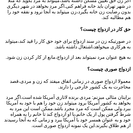
اگر زن حق تعیین مسکن داشته باشد،میتواند به مرد بگوید که مثلا
در شهر تهران باید خانه فراهم کنی.اگر مرد بخواهد در شهر دیگری
بدون رضایت زن خانه بگیرد،زن میتواند به آنجا نرود و نفقه خود را
هم مطالبه کند.
حق کار در ازدواج چیست؟
در صورتیکه زن در سند ازدواج برای خود حق کار را قید کند،میتواند
به هرکاری میخواهد،اشتغال داشته باشد.
به هیچ عنوان مرد نمیتواند بعد از ازدواج،مانع از کار کردن زن شود.
ازدواج صوری چیست؟
معمولا ازدواج صوری در زمانی اتفاق میفتد که زن و مردی،قصد
محاجرت به یک کشور خارجی را دارند.
برایتان مثالی میزنم: مردی برنده لاتاری آمریکا شده است.اگر مرد
بخواهد به کشور آمریکا برود میتواند زن خود را هم با خود به آمریکا
ببرد.ولی ممکن است که مرد مجرد باشد.ممکن است این مرد به
شرط گرفتن پول از یک خانم،با او ازدواج کند تا خانم را به همراه
خود و به عنوان همسر خود با آمریکا ببرد و زمانی که به آنجا رسیدند
از هم طلاق بگیرند.این یک نمونه ازدواج صوری است.