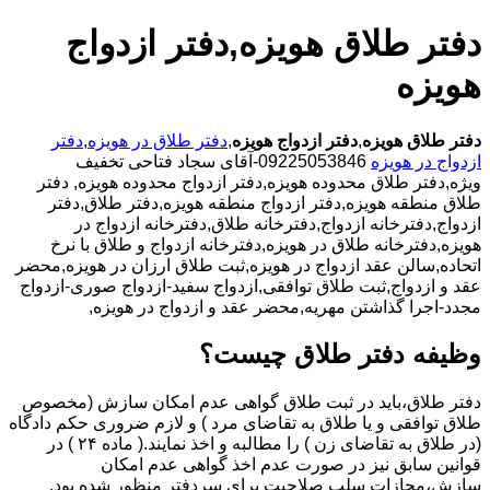
دفتر طلاق هویزه,دفتر ازدواج
هویزه
دفتر طلاق هویزه
,
دفتر ازدواج هویزه
,
دفتر طلاق در هویزه
,
دفتر
ازدواج در هویزه
09225053846-آقای سجاد فتاحی تخفیف
ویژه,دفتر طلاق محدوده هویزه,دفتر ازدواج محدوده هویزه,
دفتر
طلاق منطقه هویزه,دفتر ازدواج منطقه هویزه,دفتر طلاق,دفتر
ازدواج,دفترخانه ازدواج,دفترخانه طلاق,دفترخانه ازدواج در
هویزه,دفترخانه طلاق در هویزه,دفترخانه ازدواج و طلاق با نرخ
اتحاده,سالن عقد ازدواج در هویزه,ثبت طلاق ارزان در هویزه,محضر
عقد و ازدواج,ثبت طلاق توافقی,ازدواج سفید-ازدواج صوری-ازدواج
مجدد-اجرا گذاشتن مهریه,محضر عقد و ازدواج در هویزه,
وظیفه دفتر طلاق چیست؟
دفتر طلاق،باید در ثبت طلاق گواهی عدم امکان سازش (مخصوص
طلاق توافقی و یا طلاق به تقاضای مرد ) و لازم ضروری حکم دادگاه
(در طلاق به تقاضای زن ) را مطالبه و اخذ نمایند.( ماده ۲۴ ) در
قوانین سابق نیز در صورت عدم اخذ گواهی عدم امکان
سازش،مجازات سلب صلاحیت برای سردفتر منظور شده بود.