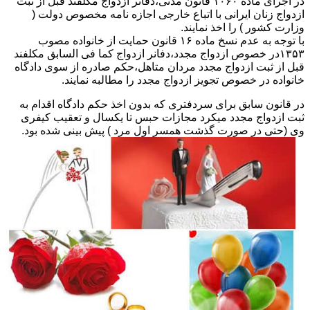
در اجرای ماده ۱۰۶۰ قانون مدنی،دفاتر ازدواج مکلفند قبل از ثبت
ازدواج زنان ایرانی با اتباع خارجی اجازه نامه مخصوص دولت (
وزارت کشور ) را اخذ نمایند.
با توجه به عدم نسخ ماده ۱۶ قانون حمایت از خانواده مصوب
۱۳۵۳در خصوص ازدواج مجدد،دفانر ازدواج کما فی السابق مکلفند
قبل از ثبت ازدواج مجدد مردان متاهل،حکم صادره از سوی دادگاه
خانواده در خصوص تجویز ازدواج مجدد را مطالبه نمایند.
در قانون سابق برای سردفتری که بدون اخذ حکم دادگاه اقدام به
ثبت ازدواج مجدد میکرد مجازات حبس تا یکسال و تعقیب کیفری
وی (حتی در صورت گذشت همسر اول مرد ) پیش بینی شده بود.