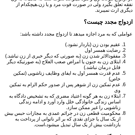
نفقه تعلق بگیرد ولی در صورت فوت مرد و یا زن،هیچکدام از
دیگری ارث نمیبرند.
ازدواج مجدد چیست؟
عواملی که به مرد اجازه میدهد تا ازدواج مجدد داشته باشد:
عقیم بودن زن (باردار نشود.)
رضایت همسر اول
مفقودالاثر شدن زن (به صورتی که دیگر خبری از زن نباشد.)
ابتلای زن به جنون یا امراض صعب العلاج (به صورتیکه دیگر
قابل درمان نباشد.)
عدم قدرت همسر اول به ایفای وظایف زناشویی (تمکین
خاص)
عدم تمکین زن از شوهر پس از صدور حکم الزام به تمکین
وی
ابتلاء زن به هر گونه اعتیاد مضری که به تشخیص دادگاه به
اساس زندگی خانوادگی خلل وارد آورد و ادامه زندگی
زناشویی را غیر ممکن سازد.
محکومیت قطعی زن در جرائم عمدی به مجازات حبس بیش
از یک سال یا جزای نقدی که بر اثر ناتوانی از پرداخت به
بازداشت بیش از یک سال تبدیل می‎شود،است.