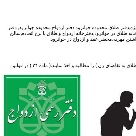
دفتر
نه طلاق در جوانرود,دفترخانه ازدواج و طلاق با نرخ اتحاده,سالن
اشتن مهریه,محضر عقد و ازدواج در جوانرود,
دفتر طلاق،باید در ثبت طلاق گواهی عدم امکان سازش (مخصوص طلاق توافقی و یا طلاق به تقاضای مرد ) و لازم ضروری حکم دادگاه (در طلاق به تقاضای زن ) را مطالبه و اخذ نمایند.( ماده ۲۴ ) در قوانین