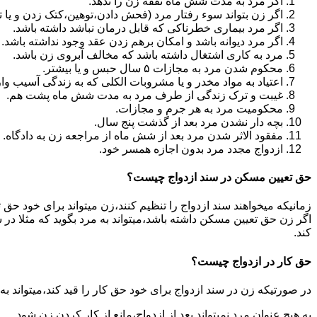
اگر مرد به مدت شش ماه نفقه زن را ندهد.
اگر زن بتواند سوء رفتار مرد (فحش دادن،توهین،کتک زدن و یا تهد
اگر مرد بیماری خطرناکی که قابل درمان نباشد داشته باشد.
اگر مرد دیوانه باشد و امکان برهم زدن عقد وجود نداشته باشد.
مرد به کاری اشتغال داشته باشد که مخالف آبروی زن باشد.
محکوم شدن مرد به مجازات ۵ سال حبس و یا بیشتر.
اعتیاد به مواد مخدر و یا مشروبات الکلی که به زندگی آسیب وا
غیبت و ترک زندگی از طرف مرد به مدت شش ماه پشت هم.
محکومیت مرد به هر جرم و مجازات.
بچه دار نشدن مرد بعد از گذشت پنج سال.
مفقود الاثر شدن مرد بعد از شش ماه از مراجعه زن به دادگاه.
ازدواج مجدد مرد بدون اجازه همسر خود.
حق تعیین مسکن در سند ازدواج چیست؟
زمانیکه میخواهند سند ازدواج را تنظیم کنند،زن میتواند برای خود حق 
اگر زن حق تعیین مسکن داشته باشد،میتواند به مرد بگوید که مثلا در ش
کند.
حق کار در ازدواج چیست؟
در صورتیکه زن در سند ازدواج برای خود حق کار را قید کند،میتواند ب
به هیچ عنوان مرد نمیتواند بعد از ازدواج،مانع از کار کردن زن شود.