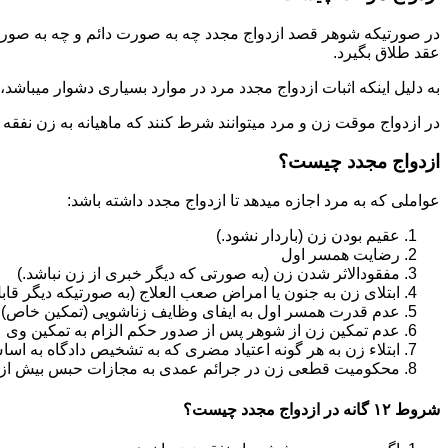
در صورتیکه شوهر قصد ازدواج مجدد چه به صورت دائم و چه به صورت م
عقد طلاق بگیرد.
به دلیل اینکه اثبات ازدواج مجدد مرد در موارد بسیاری دشوار میباشد،م
در ازدواج موقت زن و مرد میتوانند شرط کنند که ماهیانه به زن نفقه
ازدواج مجدد چیست؟
عواملی که به مرد اجازه میدهد تا ازدواج مجدد داشته باشد:
عقیم بودن زن (باردار نشود.)
رضایت همسر اول
مفقودالاثر شدن زن (به صورتی که دیگر خبری از زن نباشد.)
ابتلای زن به جنون یا امراض صعب العلاج (به صورتیکه دیگر قابل
عدم قدرت همسر اول به ایفای وظایف زناشویی (تمکین خاص)
عدم تمکین زن از شوهر پس از صدور حکم الزام به تمکین وی
ابتلاء زن به هر گونه اعتیاد مضری که به تشخیص دادگاه به اسا
محکومیت قطعی زن در جرائم عمدی به مجازات حبس بیش از یک سال ی
شروط ۱۲ گانه در ازدواج مجدد چیست؟