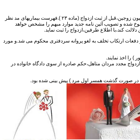
مطالبه و اخذ گواهی پزشکی معتبر مبنی بر عدم اعتیاد به مواد مخدر و عدم ابتلا به بیماریهای مسری ( سیفلیس،تالاسمی و..) و نیز واکسیناسیون زوجین،قبل از ثبت ازدواج (ماده ۲۳ ).فهرست بیماریهای مد نظر
سوخ شده و تصویب آئین نامه جدید موارد مبهم را مشخص خواهد
دلالت کند،با اطلاع طرفین،ازدواج را ثبت نماید.
و دفعات ارتکاب تخلف به لغو پروانه سردفتری محکوم می شد.و مورد
ی السابق مکلفند قبل از ثبت ازدواج مجدد مردان متاهل،حکم صادره از سوی دادگاه خانواده در
ی در صورت گذشت همسر اول مرد ) پیش بینی شده بود.