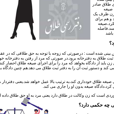
 طلاق صادر
 صیغه
 زن ظرف یک
 و هم برای
کرد،صیغه
سد.فاصله
باشد
د؟
 بینی شده است : درصورتی که زوجه با توجه به حق طلاقی که در عقد
ی ثبت طلاق به دفترخانه برود.در صورتی که مرد از رفتن به دفترخانه 
زن باید از دادگاه بخواهد که مرد را برای اجرای صیغه طلاق احضار کن
کند و دستور ثبت آن را به دفتر ثبت طلاق می دهد.هم چنین دادگاه به
 صیغه طلاق خودداری کند،به ترتیب بالا عمل خواهد شد.یعنی دفتردار
رد،دادگاه صیغه بدون او را جاری می کند.
ر موردی است که زن وکالت در طلاق دارد یعنی مرد به او حق طلاق داده
ی چه حکمی دارد؟