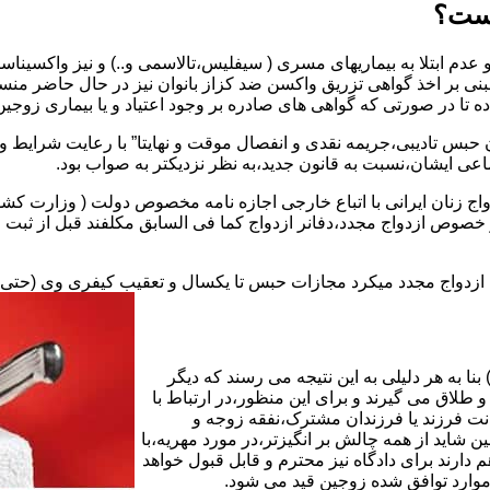
یست؟
بنی بر اخذ گواهی تزریق واکسن ضد کزاز بانوان نیز در حال حاضر من
اده تا در صورتی که گواهی های صادره بر وجود اعتیاد و یا بیماری زوجین 
 حبس تادیبی،جریمه نقدی و انفصال موقت و نهایتا” با رعایت شرایط 
ی ایشان،نسبت به قانون جدید،به نظر نزدیکتر به صواب بود.
وجه به عدم نسخ ماده ۱۶ قانون حمایت از خانواده مصوب ۱۳۵۳در خصوص ازدواج مجدد،دفانر ازدواج کما ف
بت ازدواج مجدد میکرد مجازات حبس تا یکسال و تعقیب کیفری وی (حت
ا به هر دلیلی به این نتیجه می رسند که دیگر
طلاق می گیرند و برای این منظور،در ارتباط با
نت فرزند یا فرزندان مشترک،نفقه زوجه و
شاید از همه چالش بر انگیزتر،در مورد مهریه،با
 دارند برای دادگاه نیز محترم و قابل قبول خواهد
وارد توافق شده زوجین قید می شود.