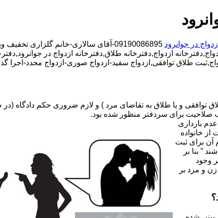
انرود
زدواج در جوانرود
09190086895-آقای سالاری-خانم گلزاری تخفیف ویژه,دفتر طلاق محدوده جوانرود,دفتر ازدواج محدوده جوانرود,
ج,دفترخانه ازدواج,دفترخانه طلاق,دفترخانه ازدواج در جوانرود,دفترخا
واج,ثبت طلاق توافقی,ازدواج سفید-ازدواج صوری-ازدواج مجدد-اجرا گذ
صلاحیت برای سردفتر منظور شده بود.
عدم بارداری
ه ۳۱ قانون جدید حمایت از خانواده
 آن برای ثبت
د ” بنا بر
ر وجود
زن و مرد بر
؟
 بینی شده