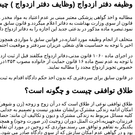
وظیفه دفتر ازدواج (وظایف دفتر ازدواج ) چ
قانون از سوی وزارت بهداشت به دفاتر اعلام میگردد.و قانون سابق م
نمود.تبصره ماده مذکور در بدعتی جدید این اجازه را به دفاتر ازدواج د
متخلف از انجام وظیفه مورد اشاره،در قوانین سابق با مواردی همچون
اخیر با توجه به حساسیت های شغلی عزیزان سردفتر و موقعیت اجتماع
در اجرای ماده ۱۰۶۰ قانون مدنی،دفاتر ازدواج مکلفند قبل از ثبت ازدواج زنان ایرانی با اتباع خارجی اجازه نامه مخصوص دولت ( وزارت کشور ) را اخذ نمایند.
با ت
خصوص تجویز ازدواج مجدد را مطالبه نمایند.
در قانون سابق برای سردفتری که بدون اخذ حکم دادگاه اقدام به ث
طلاق توافقی چیست و چگونه است؟
طلاق توافقی نوعی از طلاق است که در آن زوج و زوجه (زن و شوهر) بن
امکان ادامه زندگی مشترک برایشان مقدور نیست و تصمیم به جدایی و 
کلیه مسائل مربوط به زندگی مشترک و دیون و تکالیف آن مانند: حضا
فرزندان،جهیزیه،اجرت المثل دوران زوجیت (در صورت وجود) و همچنین 
یکدیگر به تفاهم و توافق می رسند.مواردی که زوجین در مورد آن تفاهم
بود و در گواهی عدم امکان سازش که از سوی دادگاه صادر می شود،م