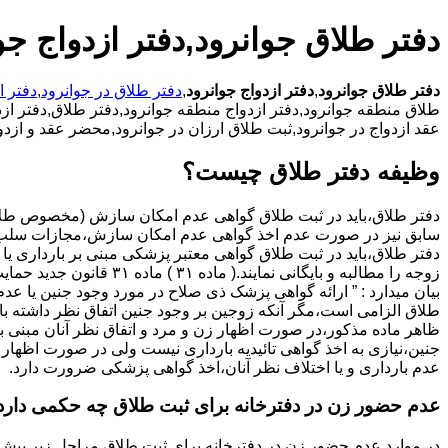
دفتر طلاق جوانرود,دفتر ازدواج جو
دفتر طلاق جوانرود
,
دفتر ازدواج جوانرود
,
دفتر طلاق در جوانرود
,
دفتر ا
طلاق منطقه جوانرود,دفتر ازدواج منطقه جوانرود,دفتر طلاق,دفتر ازدوا
عقد ازدواج در جوانرود,ثبت طلاق ارزان در جوانرود,محضر عقد و ازد
وظیفه دفتر طلاق چیست؟
سابق نیز در صورت عدم اخذ گواهی عدم امکان سازش،مجازات سلب 
دفتر طلاق،باید در ثبت طلاق گواهی معتبر پزشکی مبنی بر بارداری یا 
زوجه را مطالبه و بایگانی نمایند.( ماده ۳۱ ) ماد
بیان میدارد : ” ارائه گواهی پزشک ذی صلاح در مورد وجود جنین یا عدم
طلاق الزامی است،مگر آنکه زوجین بر وجود جنین اتفاق نظر داشته باشن
ظاهر ماده مذکور،در صورت اظهار زن و مرد و اتفاق نظر آنان مبنی ب
جنین،نیازی به اخذ گواهی تائیدیه بارداری نیست ولی در صورت اظهار 
عدم بارداری و یا اختلاف نظر آنان،اخذ گواهی پزشکی ضرورت دارد.
عدم حضور زن در دفترخانه برای ثبت طلاق چه حکمی دارد
در موارد عدم حضور زن در دفترخانه برای ثبت طلاق مراحل زیر پیش