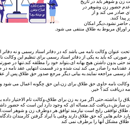
ن و شوهر باید در تاریخ
 عدم حضور زن وشوهر در
ی صادر می کند و از
یدا کنند.
ی حاضر نشود،دیگر امکان
ر اوراق مربوط به طلاق منتفی می شود.
 عنوان وکالت نامه می باشد که در دفاتر اسناد رسمی و نه دفاتر از
 صورتی که باید به یکی از دفاتر اسناد رسمی برای تنظیم این وکالت نا
د حتی بدون داشتن هیچ بهانه ای،بتواند خود را مطلقه کند.تنها در صور
د عقدنامه را صادر می کند ثبت شده و در قسمت انتهایی عقد نامه در
اد رسمی مراجعه نمایند.به بیانی دیگر مرجع صدور حق طلاق پس از عق
لت نامه حاوی حق طلاق برای زن،این حق چگونه اعمال می شود وزن چ
مه دریافت کند؟ خیر.
را نداشته،حتی اگر مرد به زن برای طلاق،وکالت تام الاختیار داده با
کان سازش،دریافت کند.مساله ای که وجود دارد این است که حضور داش
طلاق توافقی رایج است نیازمند توافق هر دوطرف زن و شوهر است.ای
وارد خانم هایی که حق طلاق دارند وقتی با ایراد گرفتن کارمندان دادگ
ق طلاق مشکل آنها را برطرف نمی کند