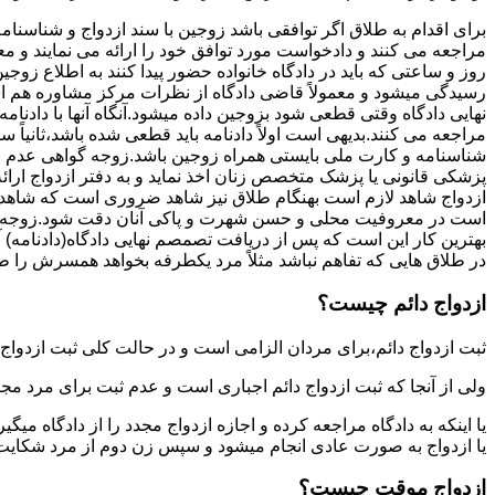
برای اقدام به طلاق اگر توافقی باشد زوجین با سند ازدواج و شناسنا
مراجعه می کنند و دادخواست مورد توافق خود را ارائه می نمایند و معمو
روز و ساعتی که باید در دادگاه خانواده حضور پیدا کنند به اطلاع ز
رسیدگی میشود و معمولاً قاضی دادگاه از نظرات مرکز مشاوره هم ا
نهایی دادگاه وقتی قطعی شود بزوجین داده میشود.آنگاه آنها با دادنام
مراجعه می کنند.بدیهی است اولاً دادنامه باید قطعی شده باشد،ثانیاً 
شناسنامه و کارت ملی بایستی همراه زوجین باشد.زوجه گواهی عدم با
پزشکی قانونی یا پزشک متخصص زنان اخذ نماید و به دفتر ازدواج ارائ
ازدواج شاهد لازم است بهنگام طلاق نیز شاهد ضروری است که شاهد ط
است در معروفیت محلی و حسن شهرت و پاکی آنان دقت شود.زوجه نیز ن
بهترین کار این است که پس از دریافت تصمصم نهایی دادگاه(دادنامه) آ
در طلاق هایی که تفاهم نباشد مثلاً مرد یکطرفه بخواهد همسرش را طل
ازدواج دائم چیست؟
ثبت ازدواج دائم،برای مردان الزامی است و در حالت کلی ثبت ازدواج 
ولی از آنجا که ثبت ازدواج دائم اجباری است و عدم ثبت برای مرد مج
یا اینکه به دادگاه مراجعه کرده و اجازه ازدواج مجدد را از دادگاه میگی
یا ازدواج به صورت عادی انجام میشود و سپس زن دوم از مرد شکایت می
ازدواج موقت چیست؟