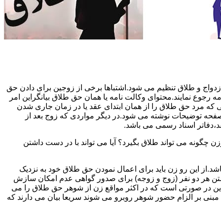
دواج و طلاق تنظیم می شود.اشتباها برخی از زوجین برای دادن حق
مه رجوع نمایند.محتوای وکالت نامه یا همان حق طلاق بیانگراین امر
تی که مرد حق طلاق را از همان ابتدای عقد یا در زمان جاری شدن
 صفحه توضیحات نوشته می شود.در دیگر مواردی که زوج بعد از
د،دفاتر اسناد رسمی می باشد.
گونه می تواند طلاق بگیرد؟ آیا می تواند با در دست داشتن
شد.از این رو زن باید برای اعمال نمودن حق طلاق خود به نزدیک
تن هر دو نفر (زوج و زوجه) برای صدور گواهی عدم امکان سازش
ن در صورتی است که در اکثر مواقع زن از شوهر حق طلاق را می
اه مبنی بر الزام حضور شوهر روبرو می شوند سریعا بیان می دارند که