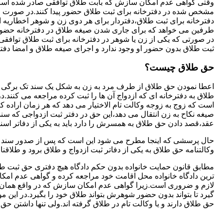
وقتی گواهی عدم امکان سازش که بابت طلاق توافقی صادر شده است ز
مشخص شده در دفترخانه برای ثبت طلاق حضور پیدا کنند.در صورت
دفترخانه برای ثبت طلاق،دفتردار برای هر دوی زن و شوهر اخطاریه ا
طرفین می خواهد که برای جاری شدن صیغه طلاق در دفترخانه حضور پ
در صورتی که یکی از زن یا شوهر در دفترخانه برای ثبت طلاق توافق
ثبت طلاق بدون حضور او وجود ندارد و اجرای صیغه طلاق و امضا دفت
حق طلاق چیست؟
اعطا نمودن حق طلاق از طرف مرد به زن به شکل یک سند تک برگی تحت
طلاق به دفترخانه ای که ازدواج آن ها را ثبت کرده مراجعه می کنند.در
است که زوج به زوجه وکالت تام الاختیار می دهد که هر زمان اراده کن
صیغه نکاح به زن انتقال می دهد،این حق در دفتر ثبت ازدواجی که سن
عقد،قصد دادن حق طلاق به همسرش را دارد باید به یکی از دفاتر اسن
حال پرسشی که اینجا مطرح می شود این است که پس از صدور سند وکا
وکالتنامه حق طلاق به یکی از دفاتر ثبت ازدواج و طلاق برود و طلاقنا
مطابق قانون حمایت خانواده بدون حکم دادگاه هیچ دفتری حق ثبت طلاق 
ترین دادگاه خانواده محل اقامت خود مراجعه کرده و گواهی عدم ام
لازم و ضروری است.زیرا گواهی عدم امکان سازش که در واقع همان 
گیرد تا بتواند بدون حضور شوهرش بتواند طلاق خود را بگیرد.در این م
حق طلاق دارند و یا وکالت تام در طلاق گرفته اند.ولی تنها داشتن ح