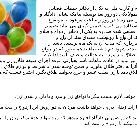
مه و کارت ملی به یکی از دفاتر خدمات قضایی
لاً یکی دو روز بعد بوسیله پیامک نشانی دادگاه و
وجین می رسد.در روز و ساعت موعود به موضوع
ستفاده می کند و تصمیم گیری می نماید.تصمیم
ه قطعی شده صادره به یکی از دفاتر ازدواج و طلاق
سند ازدواج یا رونوشت مصدق سند ازدواج و
رداری که مدت آن به یک ماه نرسیده باشد از
ه دهد.شهود هم داشته باشند.همانطور که در موقع
لاق باید مرد و به عدالت متصف باشد.لذا لازم
باید در عادت ماهانه باشد بعبارتی موقع اجرای صیغه طلاق زن باید 
نرا به دفتر طلاق بیاورید و ضمن توجیه شدن با شرایط و لوازم طلاق دف
اق دهد یا زن بعلت عسر و حرج بخواهد طلاق بگیرد احتیاج نیست که هم
موقت لازم نیست مگر با توافق زن و مرد و یا باردار شدن زن.
ازات زندان در پی خواهد داشت،مردان به دو روش این ازدواج را ثبت می
رند که در صورتی دادگاه اجازه میدهد که مرد بتواند عدم تمکین زن را اثب
کند تا ازدواج را ثبت کند.