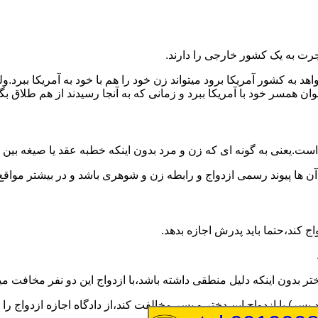
رت به یک کشور خارجی را دارند.
خواهد به کشور آمریکا برود میتواند زن خود را هم با خود به آمریکا 
عنوان همسر خود با آمریکا ببرد و زمانی که به آنجا رسیدند از هم طلاق 
ت.یعنی به گونه ای که زن و مرد بدون اینکه خطبه عقد یا صیغه بین
 آن ها پیوند رسمی ازدواج و رابطه زن و شوهری باشد و در بیشتر مواقع
اج کند،حتما باید پدرش اجازه بدهد.
ر بدون اینکه دلیل منطقی داشته باشد،با ازدواج این دو نفر مخافت می
سر) با ازدواج این دختر و پسر مخالفت کند،از دادگاه اجازه ازدواج را 