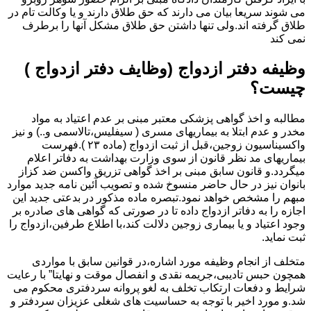
می شوند سریعا بیان می دارند که حق طلاق دارند و یا وکالت تام در
طلاق گرفته اند.ولی تنها داشتن حق طلاق مشکل آنها را برطرف
نمی کند
وظیفه دفتر ازدواج (وظایف دفتر ازدواج )
چیست؟
مطالبه و اخذ گواهی پزشکی معتبر مبنی بر عدم اعتیاد به مواد
مخدر و عدم ابتلا به بیماریهای مسری ( سیفلیس،تالاسمی و..) و نیز
واکسیناسیون زوجین،قبل از ثبت ازدواج (ماده ۲۳ ).فهرست
بیماریهای مد نظر قانون از سوی وزارت بهداشت به دفاتر اعلام
میگردد.و قانون سابق مبنی بر اخذ گواهی تزریق واکسن ضد کزاز
بانوان نیز در حال حاضر منسوخ شده و تصویب آئین نامه جدید موارد
مبهم را مشخص خواهد نمود.تبصره ماده مذکور در بدعتی جدید این
اجازه را به دفاتر ازدواج داده تا در صورتی که گواهی های صادره بر
وجود اعتیاد و یا بیماری زوجین دلالت کند،با اطلاع طرفین،ازدواج را
ثبت نماید.
متخلف از انجام وظیفه مورد اشاره،در قوانین سابق با مواردی
همچون حبس تادیبی،جریمه نقدی و انفصال موقت و نهایتا” با رعایت
شرایط و دفعات ارتکاب تخلف به لغو پروانه سردفتری محکوم می
شد.و مورد اخیر با توجه به حساسیت های شغلی عزیزان سردفتر و