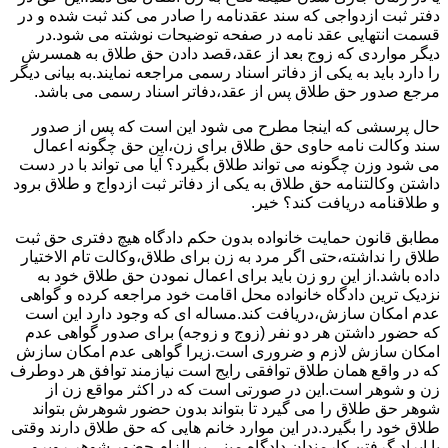
دفتر ثبت ازدواجی که سند عقدنامه را صادر می کند ثبت شده و در
قسمت انتهایی عقد نامه در صفحه توضیحات نوشته می شود.در
دیگر مواردی که زوج بعد از عقد،قصد دادن حق طلاق به همسرش
را دارد باید به یکی از دفاتر اسناد رسمی مراجعه نمایند.به بیانی دیگر
مرجع صدور حق طلاق پس از عقد،دفاتر اسناد رسمی می باشد.
حال پرسشی که اینجا مطرح می شود این است که پس از صدور
سند وکالت نامه حاوی حق طلاق برای زن،این حق چگونه اعمال
می شود وزن چگونه می تواند طلاق بگیرد؟ آیا می تواند با در دست
داشتن وکالتنامه حق طلاق به یکی از دفاتر ثبت ازدواج و طلاق برود
و طلاقنامه دریافت کند؟ خیر.
مطابق قانون حمایت خانواده بدون حکم دادگاه هیچ دفتری حق ثبت
طلاق را نداشته،حتی اگر مرد به زن برای طلاق،وکالت تام الاختیار
داده باشد.از این رو زن باید برای اعمال نمودن حق طلاق خود به
نزدیک ترین دادگاه خانواده محل اقامت خود مراجعه کرده و گواهی
عدم امکان سازش،دریافت کند.مساله ای که وجود دارد این است
که حضور داشتن هر دو نفر (زوج و زوجه) برای صدور گواهی عدم
امکان سازش لازم و ضروری است.زیرا گواهی عدم امکان سازش
که در واقع همان طلاق توافقی رایج است نیازمند توافق هر دوطرف
زن و شوهر است.این در صورتی است که در اکثر مواقع زن از
شوهر حق طلاق را می گیرد تا بتواند بدون حضور شوهرش بتواند
طلاق خود را بگیرد.در این موارد خانم هایی که حق طلاق دارند وقتی
با ایراد گرفتن کارمندان دادگاه مبنی بر الزام حضور شوهر روبرو