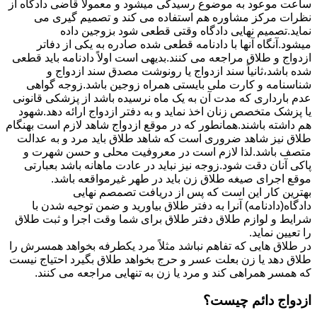
ساعت موعود به موضوع رسیدگی میشود و معمولاً قاضی دادگاه از
نظرات مرکز مشاوره هم استفاده می کند و تصمیم گیری می
نماید.تصمیم نهایی دادگاه وقتی قطعی شود بزوجین داده
میشود.آنگاه آنها با دادنامه قطعی شده صادره به یکی از دفاتر
ازدواج و طلاق مراجعه می کنند.بدیهی است اولاً دادنامه باید قطعی
شده باشد،ثانیاً سند ازدواج یا رونوشت مصدق سند ازدواج و
شناسنامه و کارت ملی بایستی همراه زوجین باشد.زوجه گواهی
عدم بارداری که مدت آن به یک ماه نرسیده باشد از پزشکی قانونی
یا پزشک متخصص زنان اخذ نماید و به دفتر ازدواج ارائه دهد.شهود
هم داشته باشند.همانطور که در موقع ازدواج شاهد لازم است بهنگام
طلاق نیز شاهد ضروری است که شاهد طلاق باید مرد و به عدالت
متصف باشد.لذا لازم است در معروفیت محلی و حسن شهرت و
پاکی آنان دقت شود.زوجه نیز نباید در عادت ماهانه باشد بعبارتی
موقع اجرای صیغه طلاق زن باید در طهر غیرمواقعه باشد.
بهترین کار این است که پس از دریافت تصمصم نهایی
دادگاه(دادنامه) آنرا به دفتر طلاق بیاورید و ضمن توجیه شدن با
شرایط و لوازم طلاق دفتر طلاق برای شما وقت اجرا و ثبت طلاق
را تعیین نماید.
در طلاق هایی که تفاهم نباشد مثلاً مرد یکطرفه بخواهد همسرش را
طلاق دهد یا زن بعلت عسر و حرج بخواهد طلاق بگیرد احتیاج نیست
که همسر همراهی کند و مرد یا زن به تنهایی مراجعه می کنند.
ازدواج دائم چیست؟