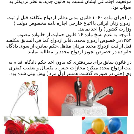
موقعیت اجتماعی ایشان،نسبت به قانون جدید،به نظر نزدیکتر به
صواب بود.
در اجرای ماده ۱۰۶۰ قانون مدنی،دفاتر ازدواج مکلفند قبل از ثبت
ازدواج زنان ایرانی با اتباع خارجی اجازه نامه مخصوص دولت (
وزارت کشور ) را اخذ نمایند.
با توجه به عدم نسخ ماده ۱۶ قانون حمایت از خانواده مصوب
۱۳۵۳در خصوص ازدواج مجدد،دفانر ازدواج کما فی السابق مکلفند
قبل از ثبت ازدواج مجدد مردان متاهل،حکم صادره از سوی دادگاه
خانواده در خصوص تجویز ازدواج مجدد را مطالبه نمایند.
در قانون سابق برای سردفتری که بدون اخذ حکم دادگاه اقدام به
ثبت ازدواج مجدد میکرد مجازات حبس تا یکسال و تعقیب کیفری
وی (حتی در صورت گذشت همسر اول مرد ) پیش بینی شده بود.