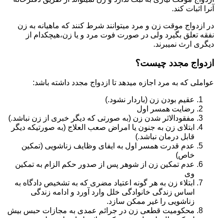
آنرا اثبات کند.
در ازدواج موقت زن و مرد میتوانند شرط کنند که ماهیانه به زن
نفقه تعلق بگیرد ولی در صورت فوت مرد و یا زن،هیچکدام از
دیگری ارث نمیبرند.
ازدواج مجدد چیست؟
عواملی که به مرد اجازه میدهد تا ازدواج مجدد داشته باشد:
عقیم بودن زن (باردار نشود.)
رضایت همسر اول
مفقودالاثر شدن زن (به صورتی که دیگر خبری از زن نباشد.)
ابتلای زن به جنون یا امراض صعب العلاج (به صورتیکه دیگر
قابل درمان نباشد.)
عدم قدرت همسر اول به ایفای وظایف زناشویی (تمکین
خاص)
عدم تمکین زن از شوهر پس از صدور حکم الزام به تمکین
وی
ابتلاء زن به هر گونه اعتیاد مضری که به تشخیص دادگاه به
اساس زندگی خانوادگی خلل وارد آورد و ادامه زندگی
زناشویی را غیر ممکن سازد.
محکومیت قطعی زن در جرائم عمدی به مجازات حبس بیش