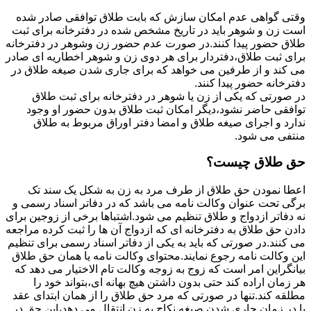
وقتی گواهی عدم امکان سازش که بابت طلاق توافقی صادر شده
است زن و شوهر باید در تاریخ مشخص شده در دفترخانه برای ثبت
طلاق حضور پیدا کنند.در صورت عدم حضور زن وشوهر در دفترخانه
برای ثبت طلاق،دفتردار برای هر دوی زن و شوهر اخطاریه ای صادر
می کند و از طرفین می خواهد که برای جاری شدن صیغه طلاق در
دفترخانه حضور پیدا کنند.
در صورتی که یکی از زن یا شوهر در دفترخانه برای ثبت طلاق
توافقی حاضر نشود،دیگر امکان ثبت طلاق بدون حضور او وجود
ندارد و اجرای صیغه طلاق و امضا دفتر اوراق مربوط به طلاق
منتفی می شود.
حق طلاق چیست؟
اعطا نمودن حق طلاق از طرف مرد به زن به شکل یک سند تک
برگی تحت عنوان وکالت نامه می باشد که در دفاتر اسناد رسمی و
نه دفاتر ازدواج و طلاق تنظیم می شود.اشتباها برخی از زوجین برای
دادن حق طلاق به دفترخانه ای که ازدواج آن ها را ثبت کرده مراجعه
می کنند.در صورتی که باید به یکی از دفاتر اسناد رسمی برای تنظیم
این وکالت نامه رجوع نمایند.محتوای وکالت نامه یا همان حق طلاق
بیانگراین امر است که زوج به زوجه وکالت تام الاختیار می دهد که
هر زمان اراده کند حتی بدون داشتن هیچ بهانه ای،بتواند خود را
مطلقه کند.تنها در صورتی که مرد حق طلاق را از همان ابتدای عقد
یا در زمان جاری شدن صیغه نکاح به زن انتقال می دهد،این حق در