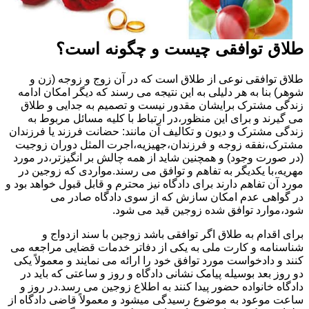
طلاق توافقی چیست و چگونه است؟
طلاق توافقی نوعی از طلاق است که در آن زوج و زوجه (زن و
شوهر) بنا به هر دلیلی به این نتیجه می رسند که دیگر امکان ادامه
زندگی مشترک برایشان مقدور نیست و تصمیم به جدایی و طلاق
می گیرند و برای این منظور،در ارتباط با کلیه مسائل مربوط به
زندگی مشترک و دیون و تکالیف آن مانند: حضانت فرزند یا فرزندان
مشترک،نفقه زوجه و فرزندان،جهیزیه،اجرت المثل دوران زوجیت
(در صورت وجود) و همچنین شاید از همه چالش بر انگیزتر،در مورد
مهریه،با یکدیگر به تفاهم و توافق می رسند.مواردی که زوجین در
مورد آن تفاهم دارند برای دادگاه نیز محترم و قابل قبول خواهد بود و
در گواهی عدم امکان سازش که از سوی دادگاه صادر می
شود،موارد توافق شده زوجین قید می شود.
برای اقدام به طلاق اگر توافقی باشد زوجین با سند ازدواج و
شناسنامه و کارت ملی به یکی از دفاتر خدمات قضایی مراجعه می
کنند و دادخواست مورد توافق خود را ارائه می نمایند و معمولاً یکی
دو روز بعد بوسیله پیامک نشانی دادگاه و روز و ساعتی که باید در
دادگاه خانواده حضور پیدا کنند به اطلاع زوجین می رسد.در روز و
ساعت موعود به موضوع رسیدگی میشود و معمولاً قاضی دادگاه از