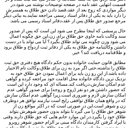
قسمت انتهایی عقد نامه در صفحه توضیحات نوشته می شود.در
دیگر مواردی که زوج بعد از عقد،قصد دادن حق طلاق به همسرش
را دارد باید به یکی از دفاتر اسناد رسمی مراجعه نمایند.به بیانی دیگر
مرجع صدور حق طلاق پس از عقد،دفاتر اسناد رسمی می باشد.
حال پرسشی که اینجا مطرح می شود این است که پس از صدور
سند وکالت نامه حاوی حق طلاق برای زن،این حق چگونه اعمال
می شود وزن چگونه می تواند طلاق بگیرد؟ آیا می تواند با در دست
داشتن وکالتنامه حق طلاق به یکی از دفاتر ثبت ازدواج و طلاق برود
و طلاقنامه دریافت کند؟ خیر.
مطابق قانون حمایت خانواده بدون حکم دادگاه هیچ دفتری حق ثبت
طلاق را نداشته،حتی اگر مرد به زن برای طلاق،وکالت تام الاختیار
داده باشد.از این رو زن باید برای اعمال نمودن حق طلاق خود به
نزدیک ترین دادگاه خانواده محل اقامت خود مراجعه کرده و گواهی
عدم امکان سازش،دریافت کند.مساله ای که وجود دارد این است
که حضور داشتن هر دو نفر (زوج و زوجه) برای صدور گواهی عدم
امکان سازش لازم و ضروری است.زیرا گواهی عدم امکان سازش
که در واقع همان طلاق توافقی رایج است نیازمند توافق هر دوطرف
زن و شوهر است.این در صورتی است که در اکثر مواقع زن از
شوهر حق طلاق را می گیرد تا بتواند بدون حضور شوهرش بتواند
طلاق خود را بگیرد.در این موارد خانم هایی که حق طلاق دارند وقتی
با ایراد گرفتن کارمندان دادگاه مبنی بر الزام حضور شوهر روبرو
می شوند سریعا بیان می دارند که حق طلاق دارند و یا وکالت تام در