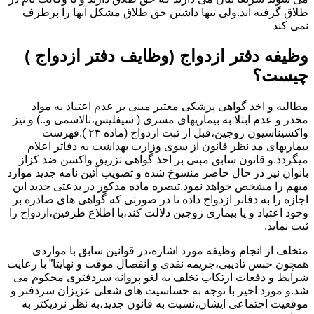
طلاق گرفته اند.ولی تنها داشتن حق طلاق مشکل آنها را برطرف
نمی کند
وظیفه دفتر ازدواج (وظایف دفتر ازدواج )
چیست؟
مطالبه و اخذ گواهی پزشکی معتبر مبنی بر عدم اعتیاد به مواد
مخدر و عدم ابتلا به بیماریهای مسری ( سیفلیس،تالاسمی و..) و نیز
واکسیناسیون زوجین،قبل از ثبت ازدواج (ماده ۲۳ ).فهرست
بیماریهای مد نظر قانون از سوی وزارت بهداشت به دفاتر اعلام
میگردد.و قانون سابق مبنی بر اخذ گواهی تزریق واکسن ضد کزاز
بانوان نیز در حال حاضر منسوخ شده و تصویب آئین نامه جدید موارد
مبهم را مشخص خواهد نمود.تبصره ماده مذکور در بدعتی جدید این
اجازه را به دفاتر ازدواج داده تا در صورتی که گواهی های صادره بر
وجود اعتیاد و یا بیماری زوجین دلالت کند،با اطلاع طرفین،ازدواج را
ثبت نماید.
متخلف از انجام وظیفه مورد اشاره،در قوانین سابق با مواردی
همچون حبس تادیبی،جریمه نقدی و انفصال موقت و نهایتا” با رعایت
شرایط و دفعات ارتکاب تخلف به لغو پروانه سردفتری محکوم می
شد.و مورد اخیر با توجه به حساسیت های شغلی عزیزان سردفتر و
موقعیت اجتماعی ایشان،نسبت به قانون جدید،به نظر نزدیکتر به