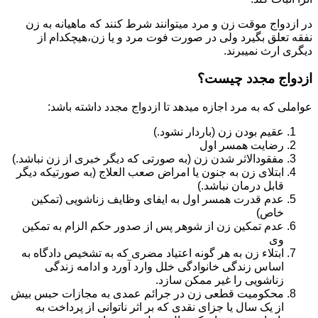
در ازدواج موقت زن و مرد میتوانند شرط کنند که ماهیانه به زن
نفقه تعلق بگیرد ولی در صورت فوت مرد و یا زن،هیچکدام از
دیگری ارث نمیبرند.
ازدواج مجدد چیست؟
عواملی که به مرد اجازه میدهد تا ازدواج مجدد داشته باشد:
عقیم بودن زن (باردار نشود.)
رضایت همسر اول
مفقودالاثر شدن زن (به صورتی که دیگر خبری از زن نباشد.)
ابتلای زن به جنون یا امراض صعب العلاج (به صورتیکه دیگر
قابل درمان نباشد.)
عدم قدرت همسر اول به ایفای وظایف زناشویی (تمکین
خاص)
عدم تمکین زن از شوهر پس از صدور حکم الزام به تمکین
وی
ابتلاء زن به هر گونه اعتیاد مضری که به تشخیص دادگاه به
اساس زندگی خانوادگی خلل وارد آورد و ادامه زندگی
زناشویی را غیر ممکن سازد.
محکومیت قطعی زن در جرائم عمدی به مجازات حبس بیش
از یک سال یا جزای نقدی که بر اثر ناتوانی از پرداخت به