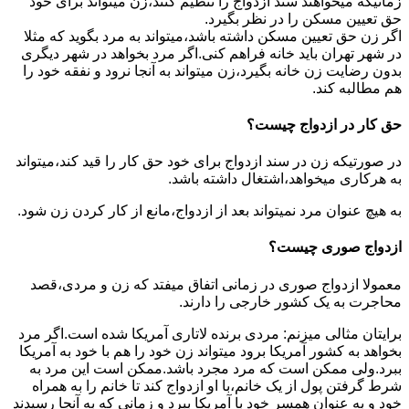
زمانیکه میخواهند سند ازدواج را تنظیم کنند،زن میتواند برای خود
حق تعیین مسکن را در نظر بگیرد.
اگر زن حق تعیین مسکن داشته باشد،میتواند به مرد بگوید که مثلا
در شهر تهران باید خانه فراهم کنی.اگر مرد بخواهد در شهر دیگری
بدون رضایت زن خانه بگیرد،زن میتواند به آنجا نرود و نفقه خود را
هم مطالبه کند.
حق کار در ازدواج چیست؟
در صورتیکه زن در سند ازدواج برای خود حق کار را قید کند،میتواند
به هرکاری میخواهد،اشتغال داشته باشد.
به هیچ عنوان مرد نمیتواند بعد از ازدواج،مانع از کار کردن زن شود.
ازدواج صوری چیست؟
معمولا ازدواج صوری در زمانی اتفاق میفتد که زن و مردی،قصد
محاجرت به یک کشور خارجی را دارند.
برایتان مثالی میزنم: مردی برنده لاتاری آمریکا شده است.اگر مرد
بخواهد به کشور آمریکا برود میتواند زن خود را هم با خود به آمریکا
ببرد.ولی ممکن است که مرد مجرد باشد.ممکن است این مرد به
شرط گرفتن پول از یک خانم،با او ازدواج کند تا خانم را به همراه
خود و به عنوان همسر خود با آمریکا ببرد و زمانی که به آنجا رسیدند