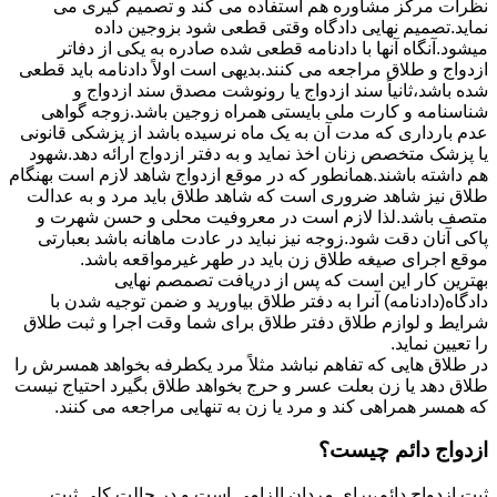
نظرات مرکز مشاوره هم استفاده می کند و تصمیم گیری می
نماید.تصمیم نهایی دادگاه وقتی قطعی شود بزوجین داده
میشود.آنگاه آنها با دادنامه قطعی شده صادره به یکی از دفاتر
ازدواج و طلاق مراجعه می کنند.بدیهی است اولاً دادنامه باید قطعی
شده باشد،ثانیاً سند ازدواج یا رونوشت مصدق سند ازدواج و
شناسنامه و کارت ملی بایستی همراه زوجین باشد.زوجه گواهی
عدم بارداری که مدت آن به یک ماه نرسیده باشد از پزشکی قانونی
یا پزشک متخصص زنان اخذ نماید و به دفتر ازدواج ارائه دهد.شهود
هم داشته باشند.همانطور که در موقع ازدواج شاهد لازم است بهنگام
طلاق نیز شاهد ضروری است که شاهد طلاق باید مرد و به عدالت
متصف باشد.لذا لازم است در معروفیت محلی و حسن شهرت و
پاکی آنان دقت شود.زوجه نیز نباید در عادت ماهانه باشد بعبارتی
موقع اجرای صیغه طلاق زن باید در طهر غیرمواقعه باشد.
بهترین کار این است که پس از دریافت تصمصم نهایی
دادگاه(دادنامه) آنرا به دفتر طلاق بیاورید و ضمن توجیه شدن با
شرایط و لوازم طلاق دفتر طلاق برای شما وقت اجرا و ثبت طلاق
را تعیین نماید.
در طلاق هایی که تفاهم نباشد مثلاً مرد یکطرفه بخواهد همسرش را
طلاق دهد یا زن بعلت عسر و حرج بخواهد طلاق بگیرد احتیاج نیست
که همسر همراهی کند و مرد یا زن به تنهایی مراجعه می کنند.
ازدواج دائم چیست؟
ثبت ازدواج دائم،برای مردان الزامی است و در حالت کلی ثبت