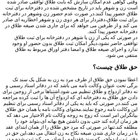
وقتی گواهی عدم امکان سازش که بابت طلاق توافقی صادر شده
است زن و شوهر باید در تاریخ مشخص شده در دفترخانه برای ثبت
طلاق حضور پیدا کنند.در صورت عدم حضور زن وشوهر در دفترخانه
برای ثبت طلاق،دفتردار برای هر دوی زن و شوهر اخطاریه ای صادر
می کند و از طرفین می خواهد که برای جاری شدن صیغه طلاق در
دفترخانه حضور پیدا کنند.
در صورتی که یکی از زن یا شوهر در دفترخانه برای ثبت طلاق
توافقی حاضر نشود،دیگر امکان ثبت طلاق بدون حضور او وجود
ندارد و اجرای صیغه طلاق و امضا دفتر اوراق مربوط به طلاق
منتفی می شود.
حق طلاق چیست؟
اعطا نمودن حق طلاق از طرف مرد به زن به شکل یک سند تک
برگی تحت عنوان وکالت نامه می باشد که در دفاتر اسناد رسمی و
نه دفاتر ازدواج و طلاق تنظیم می شود.اشتباها برخی از زوجین برای
دادن حق طلاق به دفترخانه ای که ازدواج آن ها را ثبت کرده مراجعه
می کنند.در صورتی که باید به یکی از دفاتر اسناد رسمی برای تنظیم
این وکالت نامه رجوع نمایند.محتوای وکالت نامه یا همان حق طلاق
بیانگراین امر است که زوج به زوجه وکالت تام الاختیار می دهد که
هر زمان اراده کند حتی بدون داشتن هیچ بهانه ای،بتواند خود را
مطلقه کند.تنها در صورتی که مرد حق طلاق را از همان ابتدای عقد
یا در زمان جاری شدن صیغه نکاح به زن انتقال می دهد،این حق در
دفتر ثبت ازدواجی که سند عقدنامه را صادر می کند ثبت شده و در