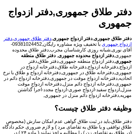
دفتر طلاق جمهوری,دفتر ازدواج
جمهوری
دفتر طلاق جمهوری
,
دفتر ازدواج جمهوری
,
دفتر طلاق جمهوری
,
دفتر
ازدواج جمهوری
با تخفیف ویژه مشاوره رایگان,09381024452-
آقای نوری,شبانه روزی کارشناسان مجرب,دفتر طلاق محدوده
جمهوری,
دفتر ازدواج محدوده جمهوری
,
دفتر طلاق منطقه
جمهوری
,دفتر ازدواج منطقه جمهوری,دفتر طلاق,دفتر
ازدواج,دفترخانه ازدواج,دفترخانه طلاق,دفترخانه ازدواج در
جمهوری,دفترخانه طلاق در جمهوری,دفترخانه ازدواج و طلاق با نرخ
اتحادیه,دفترخانه ازدواج موقت در جمهوری,دفترخانه ازدواج دائم در
جمهوری,دفترخانه ازدواج دائم منزل,دفترخانه ازدواج موقت
منزل,ازدواج سفید-ازدواج صوری-ازدواج مجدد-اجرا گذاشتن
مهریه,دفترخانه ازدواج دائم منزل در جمهوری,
وظیفه دفتر طلاق چیست؟
دفتر طلاق،باید در ثبت طلاق گواهی عدم امکان سازش (مخصوص
طلاق توافقی و یا طلاق به تقاضای مرد ) و لازم ضروری حکم دادگاه
(در طلاق به تقاضای زن ) را مطالبه و اخذ نمایند.( ماده ۲۴ ) در