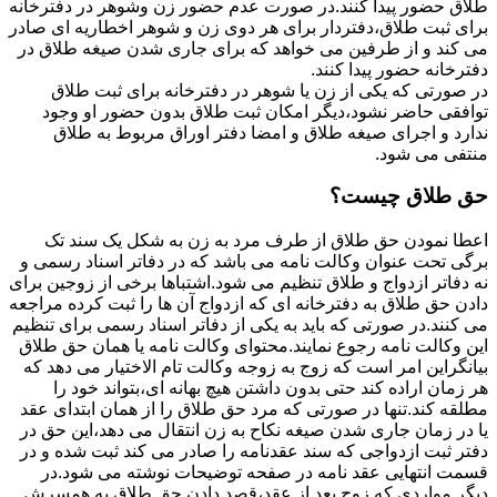
طلاق حضور پیدا کنند.در صورت عدم حضور زن وشوهر در دفترخانه
برای ثبت طلاق،دفتردار برای هر دوی زن و شوهر اخطاریه ای صادر
می کند و از طرفین می خواهد که برای جاری شدن صیغه طلاق در
دفترخانه حضور پیدا کنند.
در صورتی که یکی از زن یا شوهر در دفترخانه برای ثبت طلاق
توافقی حاضر نشود،دیگر امکان ثبت طلاق بدون حضور او وجود
ندارد و اجرای صیغه طلاق و امضا دفتر اوراق مربوط به طلاق
منتفی می شود.
حق طلاق چیست؟
اعطا نمودن حق طلاق از طرف مرد به زن به شکل یک سند تک
برگی تحت عنوان وکالت نامه می باشد که در دفاتر اسناد رسمی و
نه دفاتر ازدواج و طلاق تنظیم می شود.اشتباها برخی از زوجین برای
دادن حق طلاق به دفترخانه ای که ازدواج آن ها را ثبت کرده مراجعه
می کنند.در صورتی که باید به یکی از دفاتر اسناد رسمی برای تنظیم
این وکالت نامه رجوع نمایند.محتوای وکالت نامه یا همان حق طلاق
بیانگراین امر است که زوج به زوجه وکالت تام الاختیار می دهد که
هر زمان اراده کند حتی بدون داشتن هیچ بهانه ای،بتواند خود را
مطلقه کند.تنها در صورتی که مرد حق طلاق را از همان ابتدای عقد
یا در زمان جاری شدن صیغه نکاح به زن انتقال می دهد،این حق در
دفتر ثبت ازدواجی که سند عقدنامه را صادر می کند ثبت شده و در
قسمت انتهایی عقد نامه در صفحه توضیحات نوشته می شود.در
دیگر مواردی که زوج بعد از عقد،قصد دادن حق طلاق به همسرش