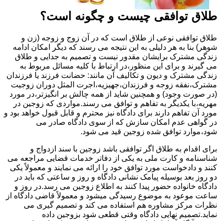
طلاق توافقی چیست و چگونه است؟
طلاق توافقی نوعی از طلاق است که در آن زوج و زوجه (زن و
شوهر) بنا به هر دلیلی به این نتیجه می رسند که دیگر امکان ادامه
زندگی مشترک برایشان مقدور نیست و تصمیم به جدایی و طلاق
می گیرند و برای این منظور،در ارتباط با کلیه مسائل مربوط به
زندگی مشترک و دیون و تکالیف آن مانند: حضانت فرزند یا فرزندان
مشترک،نفقه زوجه و فرزندان،جهیزیه،اجرت المثل دوران زوجیت
(در صورت وجود) و همچنین شاید از همه چالش بر انگیزتر،در مورد
مهریه،با یکدیگر به تفاهم و توافق می رسند.مواردی که زوجین در
مورد آن تفاهم دارند برای دادگاه نیز محترم و قابل قبول خواهد بود و
در گواهی عدم امکان سازش که از سوی دادگاه صادر می
شود،موارد توافق شده زوجین قید می شود.
برای اقدام به طلاق اگر توافقی باشد زوجین با سند ازدواج و
شناسنامه و کارت ملی به یکی از دفاتر خدمات قضایی مراجعه می
کنند و دادخواست مورد توافق خود را ارائه می نمایند و معمولاً یکی
دو روز بعد بوسیله پیامک نشانی دادگاه و روز و ساعتی که باید در
دادگاه خانواده حضور پیدا کنند به اطلاع زوجین می رسد.در روز و
ساعت موعود به موضوع رسیدگی میشود و معمولاً قاضی دادگاه از
نظرات مرکز مشاوره هم استفاده می کند و تصمیم گیری می
نماید.تصمیم نهایی دادگاه وقتی قطعی شود بزوجین داده