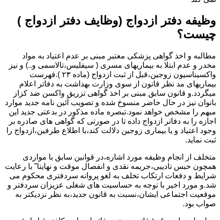
وظیفه دفتر ازدواج (وظایف دفتر ازدواج )
چیست؟
مطالبه و اخذ گواهی پزشکی معتبر مبنی بر عدم اعتیاد به مواد
مخدر و عدم ابتلا به بیماریهای مسری ( سیفلیس،تالاسمی و..) و نیز
واکسیناسیون زوجین،قبل از ثبت ازدواج (ماده ۲۳ ).فهرست
بیماریهای مد نظر قانون از سوی وزارت بهداشت به دفاتر اعلام
میگردد.و قانون سابق مبنی بر اخذ گواهی تزریق واکسن ضد کزاز
بانوان نیز در حال حاضر منسوخ شده و تصویب آئین نامه جدید موارد
مبهم را مشخص خواهد نمود.تبصره ماده مذکور در بدعتی جدید این
اجازه را به دفاتر ازدواج داده تا در صورتی که گواهی های صادره بر
وجود اعتیاد و یا بیماری زوجین دلالت کند،با اطلاع طرفین،ازدواج را
ثبت نماید.
متخلف از انجام وظیفه مورد اشاره،در قوانین سابق با مواردی
همچون حبس تادیبی،جریمه نقدی و انفصال موقت و نهایتا” با رعایت
شرایط و دفعات ارتکاب تخلف به لغو پروانه سردفتری محکوم می
شد.و مورد اخیر با توجه به حساسیت های شغلی عزیزان سردفتر و
موقعیت اجتماعی ایشان،نسبت به قانون جدید،به نظر نزدیکتر به
صواب بود.