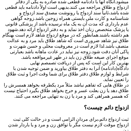
میشود.آنگاه آنها با دادنامه قطعی شده صادره به یکی از دفاتر
ازدواج و طلاق مراجعه می کنند.بدیهی است اولاً دادنامه باید قطعی
شده باشد،ثانیاً سند ازدواج یا رونوشت مصدق سند ازدواج و
شناسنامه و کارت ملی بایستی همراه زوجین باشد.زوجه گواهی
عدم بارداری که مدت آن به یک ماه نرسیده باشد از پزشکی قانونی
یا پزشک متخصص زنان اخذ نماید و به دفتر ازدواج ارائه دهد.شهود
هم داشته باشند.همانطور که در موقع ازدواج شاهد لازم است بهنگام
طلاق نیز شاهد ضروری است که شاهد طلاق باید مرد و به عدالت
متصف باشد.لذا لازم است در معروفیت محلی و حسن شهرت و
پاکی آنان دقت شود.زوجه نیز نباید در عادت ماهانه باشد بعبارتی
موقع اجرای صیغه طلاق زن باید در طهر غیرمواقعه باشد.
بهترین کار این است که پس از دریافت تصمصم نهایی
دادگاه(دادنامه) آنرا به دفتر طلاق بیاورید و ضمن توجیه شدن با
شرایط و لوازم طلاق دفتر طلاق برای شما وقت اجرا و ثبت طلاق
را تعیین نماید.
در طلاق هایی که تفاهم نباشد مثلاً مرد یکطرفه بخواهد همسرش را
طلاق دهد یا زن بعلت عسر و حرج بخواهد طلاق بگیرد احتیاج نیست
که همسر همراهی کند و مرد یا زن به تنهایی مراجعه می کنند.
ازدواج دائم چیست؟
ثبت ازدواج دائم،برای مردان الزامی است و در حالت کلی ثبت
ازدواج موقت لازم نیست مگر با توافق زن و مرد و یا باردار شدن
زن.