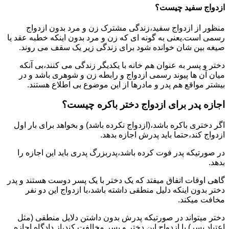
ازدواج سفید چیست؟
منظور از ازدواج سفید،زندگی مشترک زن و مرد بدون ازدواج
رسمی است.یعنی به گونه ای که زن و مرد بدون اینکه خطبه عقد یا
صیغه بین شان خوانده شود برای زندگی زیر یک سقف می روند.
دختر و پسر به عنوان هم خانه با یکدیگر زندگی می کنند،بی آنکه
میان آن ها پیوند رسمی ازدواج و رابطه زن و شوهری باشد و در
بیشتر مواقع هم پدر و مادرها از این موضوع بی اطلاع هستند.
اجازه پدر برای ازدواج دختر باکره چیست؟
اگر دختری باکره باشد،(ازدواج نکرده باشد) و بخواهد برای بار اول
ازدواج کند،حتما باید پدرش اجازه بدهد.
در صورتیکه پدر فوت کرده باشد،پدربزرگ پدری باید این اجازه را
بدهد.
گاهی اوقات اتفاق میفتد که یک دختر با یک پسر دوست هستند و پدر
دختر بدون اینکه دلیل منطقی داشته باشد،با ازدواج این دو نفر
مخافت میکند.
دختر میتواند در صورتیکه پدرش بدون داشتن دلایل منطقی (مثل
اعتیاد پسر) با ازدواج این دختر و پسر مخالفت کند،از دادگاه اجازه