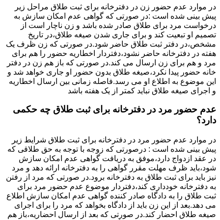
در موارد عدم حضور زن در دفترخانه برای ثبت طلاق مراحل زیر
پیش بینی شده است :در صورتی که گواهی عدم امکان سازش به
درخواست مرد برای طلاق صادر شده باشد و زن ناچار است از
تصمیم او تبعیت کند و برای جاری شدن صیغه طلاق،در تاریخ
مشخص،در دفتر ثبت طلاق حاضر شود.در صورتی که زن ظرف یک
هفته در دفترخانه حاضر نشود،دفتردار اخطاریه حضور را هم برای
مرد و هم برای زن ارسال می کند.در صورتی که باز هم زن در دفتر
خانه حضور پیدا نکرد،صیغه طلاق بدون حضور او جاری خواهد شد و
این موضوع به اطلاع او می رسد.فاصله زمانی بین ارسال اخطاریه
و اجرای صیغه طلاق نباید کمتر از یک هفته باشد
عدم حضور مرد در دفترخانه برای ثبت طلاق چه حکمی
دارد؟
در موارد عدم حضور مرد در دفترخانه برای ثبت طلاق شرایط زیر
پیش بینی شده است : درصورتی که زوجه با توجه به حق طلاقی که
در عقد ازدواج دارد،موفق به دریافت گواهی عدم امکان سازش
شود،باید ظرف مهلت مقرر گواهی را به دفترخانه ارائه دهد و مرد
نیز باید برای ثبت طلاق به دفترخانه برود.در صورتی که مرد از رفتن
به دفترخانه خودداری کند،دفتردار موضوع عدم حضور مرد برای
ثبت طلاق را به دادگاه صادر کننده گواهی عدم امکان سازش اطلاع
می دهد.بعد از این زن باید از دادگاه بخواهد که مرد را برای اجرای
صیغه طلاق احضار کند.در صورتی که بعد از ارسال احضاریه،باز هم