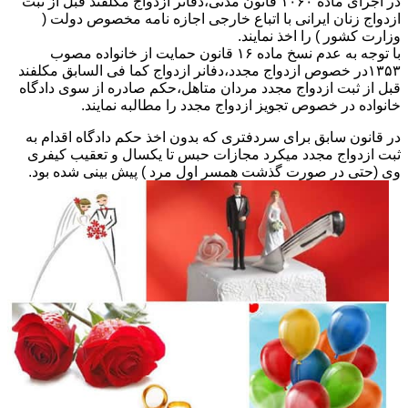
در اجرای ماده ۱۰۶۰ قانون مدنی،دفاتر ازدواج مکلفند قبل از ثبت
ازدواج زنان ایرانی با اتباع خارجی اجازه نامه مخصوص دولت (
وزارت کشور ) را اخذ نمایند.
با توجه به عدم نسخ ماده ۱۶ قانون حمایت از خانواده مصوب
۱۳۵۳در خصوص ازدواج مجدد،دفانر ازدواج کما فی السابق مکلفند
قبل از ثبت ازدواج مجدد مردان متاهل،حکم صادره از سوی دادگاه
خانواده در خصوص تجویز ازدواج مجدد را مطالبه نمایند.
در قانون سابق برای سردفتری که بدون اخذ حکم دادگاه اقدام به
ثبت ازدواج مجدد میکرد مجازات حبس تا یکسال و تعقیب کیفری
وی (حتی در صورت گذشت همسر اول مرد ) پیش بینی شده بود.