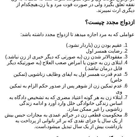
نفقه تعلق بگیرد ولی در صورت فوت مرد و یا زن،هیچکدام از
دیگری ارث نمیبرند.
ازدواج مجدد چیست؟
عواملی که به مرد اجازه میدهد تا ازدواج مجدد داشته باشد:
عقیم بودن زن (باردار نشود.)
رضایت همسر اول
مفقودالاثر شدن زن (به صورتی که دیگر خبری از زن نباشد.)
ابتلای زن به جنون یا امراض صعب العلاج (به صورتیکه دیگر
قابل درمان نباشد.)
عدم قدرت همسر اول به ایفای وظایف زناشویی (تمکین
خاص)
عدم تمکین زن از شوهر پس از صدور حکم الزام به تمکین
وی
ابتلاء زن به هر گونه اعتیاد مضری که به تشخیص دادگاه به
اساس زندگی خانوادگی خلل وارد آورد و ادامه زندگی
زناشویی را غیر ممکن سازد.
محکومیت قطعی زن در جرائم عمدی به مجازات حبس بیش
از یک سال یا جزای نقدی که بر اثر ناتوانی از پرداخت به
بازداشت بیش از یک سال تبدیل می‎شود،است.