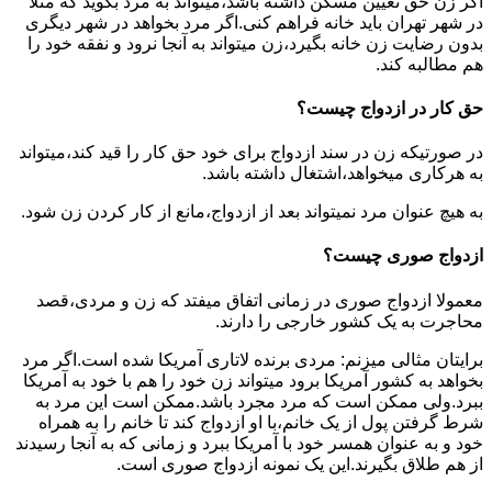
اگر زن حق تعیین مسکن داشته باشد،میتواند به مرد بگوید که مثلا
در شهر تهران باید خانه فراهم کنی.اگر مرد بخواهد در شهر دیگری
بدون رضایت زن خانه بگیرد،زن میتواند به آنجا نرود و نفقه خود را
هم مطالبه کند.
حق کار در ازدواج چیست؟
در صورتیکه زن در سند ازدواج برای خود حق کار را قید کند،میتواند
به هرکاری میخواهد،اشتغال داشته باشد.
به هیچ عنوان مرد نمیتواند بعد از ازدواج،مانع از کار کردن زن شود.
ازدواج صوری چیست؟
معمولا ازدواج صوری در زمانی اتفاق میفتد که زن و مردی،قصد
محاجرت به یک کشور خارجی را دارند.
برایتان مثالی میزنم: مردی برنده لاتاری آمریکا شده است.اگر مرد
بخواهد به کشور آمریکا برود میتواند زن خود را هم با خود به آمریکا
ببرد.ولی ممکن است که مرد مجرد باشد.ممکن است این مرد به
شرط گرفتن پول از یک خانم،با او ازدواج کند تا خانم را به همراه
خود و به عنوان همسر خود با آمریکا ببرد و زمانی که به آنجا رسیدند
از هم طلاق بگیرند.این یک نمونه ازدواج صوری است.