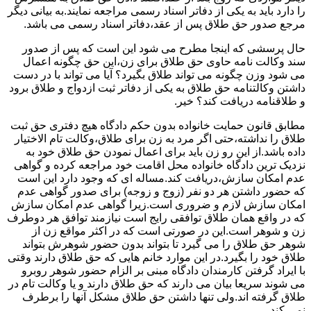
را دارد باید به یکی از دفاتر اسناد رسمی مراجعه نمایند.به بیانی دیگر
مرجع صدور حق طلاق پس از عقد،دفاتر اسناد رسمی می باشد.
حال پرسشی که اینجا مطرح می شود این است که پس از صدور
سند وکالت نامه حاوی حق طلاق برای زن،این حق چگونه اعمال
می شود وزن چگونه می تواند طلاق بگیرد؟ آیا می تواند با در دست
داشتن وکالتنامه حق طلاق به یکی از دفاتر ثبت ازدواج و طلاق برود
و طلاقنامه دریافت کند؟ خیر.
مطابق قانون حمایت خانواده بدون حکم دادگاه هیچ دفتری حق ثبت
طلاق را نداشته،حتی اگر مرد به زن برای طلاق،وکالت تام الاختیار
داده باشد.از این رو زن باید برای اعمال نمودن حق طلاق خود به
نزدیک ترین دادگاه خانواده محل اقامت خود مراجعه کرده و گواهی
عدم امکان سازش،دریافت کند.مساله ای که وجود دارد این است
که حضور داشتن هر دو نفر (زوج و زوجه) برای صدور گواهی عدم
امکان سازش لازم و ضروری است.زیرا گواهی عدم امکان سازش
که در واقع همان طلاق توافقی رایج است نیازمند توافق هر دوطرف
زن و شوهر است.این در صورتی است که در اکثر مواقع زن از
شوهر حق طلاق را می گیرد تا بتواند بدون حضور شوهرش بتواند
طلاق خود را بگیرد.در این موارد خانم هایی که حق طلاق دارند وقتی
با ایراد گرفتن کارمندان دادگاه مبنی بر الزام حضور شوهر روبرو
می شوند سریعا بیان می دارند که حق طلاق دارند و یا وکالت تام در
طلاق گرفته اند.ولی تنها داشتن حق طلاق مشکل آنها را برطرف
نمی کند