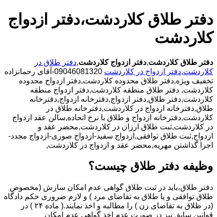
دفتر طلاق کلاردشت،دفتر ازدواج
کلاردشت
دفتر طلاق کلاردشت
,
دفتر ازدواج کلاردشت
,
دفتر طلاق در
کلاردشت
,
دفتر ازدواج در کلاردشت
09046081320-آقای رحمانزاده
تخفیف ویژه,دفتر طلاق محدوده کلاردشت,دفتر ازدواج محدوده
کلاردشت,
دفتر طلاق منطقه کلاردشت,دفتر ازدواج منطقه
کلاردشت,دفتر طلاق,دفتر ازدواج,دفترخانه ازدواج,دفترخانه
طلاق,دفترخانه ازدواج در کلاردشت,دفترخانه طلاق در
کلاردشت,دفترخانه ازدواج و طلاق با نرخ اتحاده,سالن عقد ازدواج
در کلاردشت,ثبت طلاق ارزان در کلاردشت,محضر عقد و
ازدواج,ثبت طلاق توافقی,ازدواج سفید-ازدواج صوری-ازدواج مجدد-
اجرا گذاشتن مهریه,محضر عقد و ازدواج در کلاردشت,
وظیفه دفتر طلاق چیست؟
دفتر طلاق،باید در ثبت طلاق گواهی عدم امکان سازش (مخصوص
طلاق توافقی و یا طلاق به تقاضای مرد ) و لازم ضروری حکم دادگاه
(در طلاق به تقاضای زن ) را مطالبه و اخذ نمایند.( ماده ۲۴ ) در
قوانین سابق نیز در صورت عدم اخذ گواهی عدم امکان