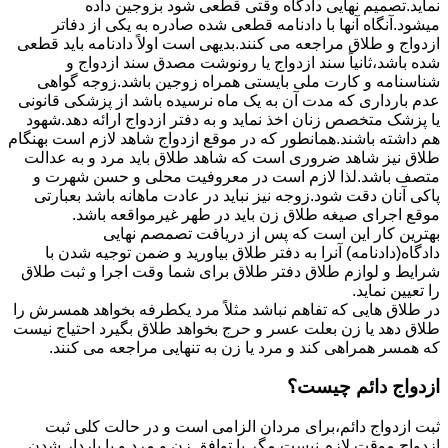
نماید.تصمیم نهایی دادگاه وقتی قطعی شود بزوجین داده
میشود.آنگاه آنها با دادنامه قطعی شده صادره به یکی از دفاتر
ازدواج و طلاق مراجعه می کنند.بدیهی است اولاً دادنامه باید قطعی
شده باشد،ثانیاً سند ازدواج یا رونوشت مصدق سند ازدواج و
شناسنامه و کارت ملی بایستی همراه زوجین باشد.زوجه گواهی
عدم بارداری که مدت آن به یک ماه نرسیده باشد از پزشکی قانونی
یا پزشک متخصص زنان اخذ نماید و به دفتر ازدواج ارائه دهد.شهود
هم داشته باشند.همانطور که در موقع ازدواج شاهد لازم است بهنگام
طلاق نیز شاهد ضروری است که شاهد طلاق باید مرد و به عدالت
متصف باشد.لذا لازم است در معروفیت محلی و حسن شهرت و
پاکی آنان دقت شود.زوجه نیز نباید در عادت ماهانه باشد بعبارتی
موقع اجرای صیغه طلاق زن باید در طهر غیرمواقعه باشد.
بهترین کار این است که پس از دریافت تصمصم نهایی
دادگاه(دادنامه) آنرا به دفتر طلاق بیاورید و ضمن توجیه شدن با
شرایط و لوازم طلاق دفتر طلاق برای شما وقت اجرا و ثبت طلاق
را تعیین نماید.
در طلاق هایی که تفاهم نباشد مثلاً مرد یکطرفه بخواهد همسرش را
طلاق دهد یا زن بعلت عسر و حرج بخواهد طلاق بگیرد احتیاج نیست
که همسر همراهی کند و مرد یا زن به تنهایی مراجعه می کنند.
ازدواج دائم چیست؟
ثبت ازدواج دائم،برای مردان الزامی است و در حالت کلی ثبت
ازدواج موقت لازم نیست مگر با توافق زن و مرد و یا باردار شدن