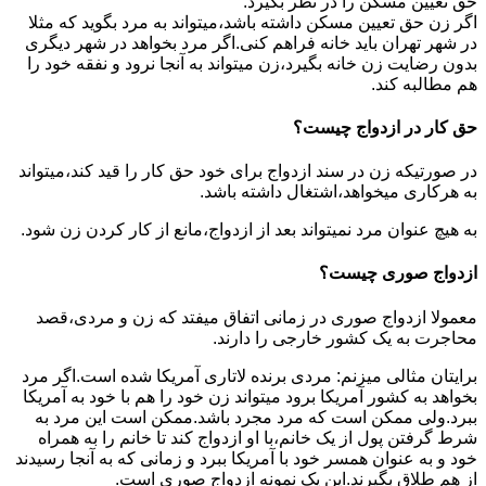
حق تعیین مسکن را در نظر بگیرد.
اگر زن حق تعیین مسکن داشته باشد،میتواند به مرد بگوید که مثلا
در شهر تهران باید خانه فراهم کنی.اگر مرد بخواهد در شهر دیگری
بدون رضایت زن خانه بگیرد،زن میتواند به آنجا نرود و نفقه خود را
هم مطالبه کند.
حق کار در ازدواج چیست؟
در صورتیکه زن در سند ازدواج برای خود حق کار را قید کند،میتواند
به هرکاری میخواهد،اشتغال داشته باشد.
به هیچ عنوان مرد نمیتواند بعد از ازدواج،مانع از کار کردن زن شود.
ازدواج صوری چیست؟
معمولا ازدواج صوری در زمانی اتفاق میفتد که زن و مردی،قصد
محاجرت به یک کشور خارجی را دارند.
برایتان مثالی میزنم: مردی برنده لاتاری آمریکا شده است.اگر مرد
بخواهد به کشور آمریکا برود میتواند زن خود را هم با خود به آمریکا
ببرد.ولی ممکن است که مرد مجرد باشد.ممکن است این مرد به
شرط گرفتن پول از یک خانم،با او ازدواج کند تا خانم را به همراه
خود و به عنوان همسر خود با آمریکا ببرد و زمانی که به آنجا رسیدند
از هم طلاق بگیرند.این یک نمونه ازدواج صوری است.