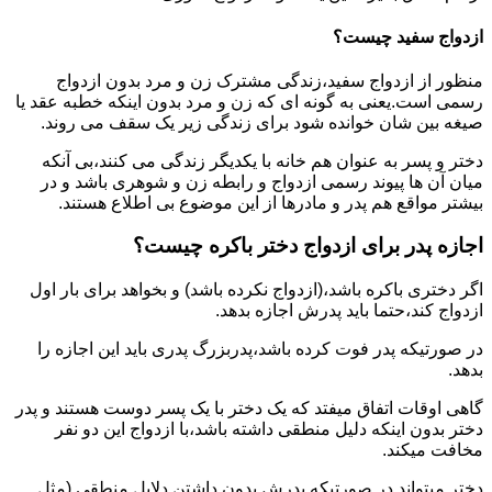
ازدواج سفید چیست؟
منظور از ازدواج سفید،زندگی مشترک زن و مرد بدون ازدواج
رسمی است.یعنی به گونه ای که زن و مرد بدون اینکه خطبه عقد یا
صیغه بین شان خوانده شود برای زندگی زیر یک سقف می روند.
دختر و پسر به عنوان هم خانه با یکدیگر زندگی می کنند،بی آنکه
میان آن ها پیوند رسمی ازدواج و رابطه زن و شوهری باشد و در
بیشتر مواقع هم پدر و مادرها از این موضوع بی اطلاع هستند.
اجازه پدر برای ازدواج دختر باکره چیست؟
اگر دختری باکره باشد،(ازدواج نکرده باشد) و بخواهد برای بار اول
ازدواج کند،حتما باید پدرش اجازه بدهد.
در صورتیکه پدر فوت کرده باشد،پدربزرگ پدری باید این اجازه را
بدهد.
گاهی اوقات اتفاق میفتد که یک دختر با یک پسر دوست هستند و پدر
دختر بدون اینکه دلیل منطقی داشته باشد،با ازدواج این دو نفر
مخافت میکند.
دختر میتواند در صورتیکه پدرش بدون داشتن دلایل منطقی (مثل