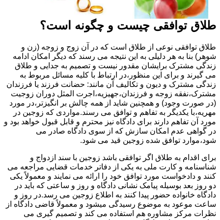
طلاق توافقی چیست و چگونه است؟
طلاق توافقی نوعی از طلاق است که در آن زوج و زوجه (زن و
شوهر) بنا به هر دلیلی به این نتیجه می رسند که دیگر امکان ادامه
زندگی مشترک برایشان مقدور نیست و تصمیم به جدایی و طلاق
می گیرند و برای این منظور،در ارتباط با کلیه مسائل مربوط به
زندگی مشترک و دیون و تکالیف آن مانند: حضانت فرزند یا فرزندان
مشترک،نفقه زوجه و فرزندان،جهیزیه،اجرت المثل دوران زوجیت
(در صورت وجود) و همچنین شاید از همه چالش بر انگیزتر،در مورد
مهریه،با یکدیگر به تفاهم و توافق می رسند.مواردی که زوجین در
مورد آن تفاهم دارند برای دادگاه نیز محترم و قابل قبول خواهد بود و
در گواهی عدم امکان سازش که از سوی دادگاه صادر می
شود،موارد توافق شده زوجین قید می شود.
برای اقدام به طلاق اگر توافقی باشد زوجین با سند ازدواج و
شناسنامه و کارت ملی به یکی از دفاتر خدمات قضایی مراجعه می
کنند و دادخواست مورد توافق خود را ارائه می نمایند و معمولاً یکی
دو روز بعد بوسیله پیامک نشانی دادگاه و روز و ساعتی که باید در
دادگاه خانواده حضور پیدا کنند به اطلاع زوجین می رسد.در روز و
ساعت موعود به موضوع رسیدگی میشود و معمولاً قاضی دادگاه از
نظرات مرکز مشاوره هم استفاده می کند و تصمیم گیری می