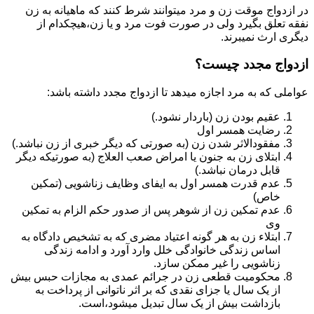
در ازدواج موقت زن و مرد میتوانند شرط کنند که ماهیانه به زن
نفقه تعلق بگیرد ولی در صورت فوت مرد و یا زن،هیچکدام از
دیگری ارث نمیبرند.
ازدواج مجدد چیست؟
عواملی که به مرد اجازه میدهد تا ازدواج مجدد داشته باشد:
عقیم بودن زن (باردار نشود.)
رضایت همسر اول
مفقودالاثر شدن زن (به صورتی که دیگر خبری از زن نباشد.)
ابتلای زن به جنون یا امراض صعب العلاج (به صورتیکه دیگر
قابل درمان نباشد.)
عدم قدرت همسر اول به ایفای وظایف زناشویی (تمکین
خاص)
عدم تمکین زن از شوهر پس از صدور حکم الزام به تمکین
وی
ابتلاء زن به هر گونه اعتیاد مضری که به تشخیص دادگاه به
اساس زندگی خانوادگی خلل وارد آورد و ادامه زندگی
زناشویی را غیر ممکن سازد.
محکومیت قطعی زن در جرائم عمدی به مجازات حبس بیش
از یک سال یا جزای نقدی که بر اثر ناتوانی از پرداخت به
بازداشت بیش از یک سال تبدیل می‎شود،است.