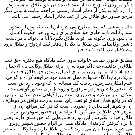
دیگر مواردی که زوج بعد از عقد،قصد دادن حق طلاق به همسرش
را دارد باید به یکی از دفاتر اسناد رسمی مراجعه نمایند.به بیانی دیگر
مرجع صدور حق طلاق پس از عقد،دفاتر اسناد رسمی می باشد.
حال پرسشی که اینجا مطرح می شود این است که پس از صدور
سند وکالت نامه حاوی حق طلاق برای زن،این حق چگونه اعمال
می شود وزن چگونه می تواند طلاق بگیرد؟ آیا می تواند با در دست
داشتن وکالتنامه حق طلاق به یکی از دفاتر ثبت ازدواج و طلاق برود
و طلاقنامه دریافت کند؟ خیر.
مطابق قانون حمایت خانواده بدون حکم دادگاه هیچ دفتری حق ثبت
طلاق را نداشته،حتی اگر مرد به زن برای طلاق،وکالت تام الاختیار
داده باشد.از این رو زن باید برای اعمال نمودن حق طلاق خود به
نزدیک ترین دادگاه خانواده محل اقامت خود مراجعه کرده و گواهی
عدم امکان سازش،دریافت کند.مساله ای که وجود دارد این است
که حضور داشتن هر دو نفر (زوج و زوجه) برای صدور گواهی عدم
امکان سازش لازم و ضروری است.زیرا گواهی عدم امکان سازش
که در واقع همان طلاق توافقی رایج است نیازمند توافق هر دوطرف
زن و شوهر است.این در صورتی است که در اکثر مواقع زن از
شوهر حق طلاق را می گیرد تا بتواند بدون حضور شوهرش بتواند
طلاق خود را بگیرد.در این موارد خانم هایی که حق طلاق دارند وقتی
با ایراد گرفتن کارمندان دادگاه مبنی بر الزام حضور شوهر روبرو
می شوند سریعا بیان می دارند که حق طلاق دارند و یا وکالت تام در
طلاق گرفته اند.ولی تنها داشتن حق طلاق مشکل آنها را برطرف