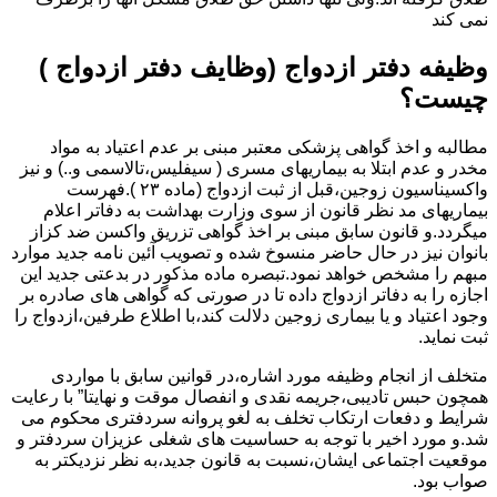
نمی کند
وظیفه دفتر ازدواج (وظایف دفتر ازدواج )
چیست؟
مطالبه و اخذ گواهی پزشکی معتبر مبنی بر عدم اعتیاد به مواد
مخدر و عدم ابتلا به بیماریهای مسری ( سیفلیس،تالاسمی و..) و نیز
واکسیناسیون زوجین،قبل از ثبت ازدواج (ماده ۲۳ ).فهرست
بیماریهای مد نظر قانون از سوی وزارت بهداشت به دفاتر اعلام
میگردد.و قانون سابق مبنی بر اخذ گواهی تزریق واکسن ضد کزاز
بانوان نیز در حال حاضر منسوخ شده و تصویب آئین نامه جدید موارد
مبهم را مشخص خواهد نمود.تبصره ماده مذکور در بدعتی جدید این
اجازه را به دفاتر ازدواج داده تا در صورتی که گواهی های صادره بر
وجود اعتیاد و یا بیماری زوجین دلالت کند،با اطلاع طرفین،ازدواج را
ثبت نماید.
متخلف از انجام وظیفه مورد اشاره،در قوانین سابق با مواردی
همچون حبس تادیبی،جریمه نقدی و انفصال موقت و نهایتا” با رعایت
شرایط و دفعات ارتکاب تخلف به لغو پروانه سردفتری محکوم می
شد.و مورد اخیر با توجه به حساسیت های شغلی عزیزان سردفتر و
موقعیت اجتماعی ایشان،نسبت به قانون جدید،به نظر نزدیکتر به
صواب بود.