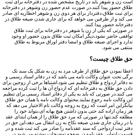
است زن و شوهر باید در تاریخ مشخص شده در دفترخانه برای ثبت
طلاق حضور پیدا کنند.در صورت عدم حضور زن وشوهر در دفترخانه
برای ثبت طلاق،دفتردار برای هر دوی زن و شوهر اخطاریه ای صادر
می کند و از طرفین می خواهد که برای جاری شدن صیغه طلاق در
دفترخانه حضور پیدا کنند.
در صورتی که یکی از زن یا شوهر در دفترخانه برای ثبت طلاق
توافقی حاضر نشود،دیگر امکان ثبت طلاق بدون حضور او وجود
ندارد و اجرای صیغه طلاق و امضا دفتر اوراق مربوط به طلاق
منتفی می شود.
حق طلاق چیست؟
اعطا نمودن حق طلاق از طرف مرد به زن به شکل یک سند تک
برگی تحت عنوان وکالت نامه می باشد که در دفاتر اسناد رسمی و
نه دفاتر ازدواج و طلاق تنظیم می شود.اشتباها برخی از زوجین برای
دادن حق طلاق به دفترخانه ای که ازدواج آن ها را ثبت کرده مراجعه
می کنند.در صورتی که باید به یکی از دفاتر اسناد رسمی برای تنظیم
این وکالت نامه رجوع نمایند.محتوای وکالت نامه یا همان حق طلاق
بیانگراین امر است که زوج به زوجه وکالت تام الاختیار می دهد که
هر زمان اراده کند حتی بدون داشتن هیچ بهانه ای،بتواند خود را
مطلقه کند.تنها در صورتی که مرد حق طلاق را از همان ابتدای عقد
یا در زمان جاری شدن صیغه نکاح به زن انتقال می دهد،این حق در
دفتر ثبت ازدواجی که سند عقدنامه را صادر می کند ثبت شده و در
قسمت انتهایی عقد نامه در صفحه توضیحات نوشته می شود.در