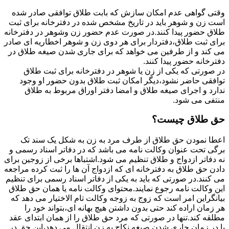
وقتی گواهی عدم امکان سازش که بابت طلاق توافقی صادر شده
است زن و شوهر باید در تاریخ مشخص شده در دفترخانه برای ثبت
طلاق حضور پیدا کنند.در صورت عدم حضور زن وشوهر در دفترخانه
برای ثبت طلاق،دفتردار برای هر دوی زن و شوهر اخطاریه ای صادر
می کند و از طرفین می خواهد که برای جاری شدن صیغه طلاق در
دفترخانه حضور پیدا کنند.
در صورتی که یکی از زن یا شوهر در دفترخانه برای ثبت طلاق
توافقی حاضر نشود،دیگر امکان ثبت طلاق بدون حضور او وجود
ندارد و اجرای صیغه طلاق و امضا دفتر اوراق مربوط به طلاق
منتفی می شود.
حق طلاق چیست؟
اعطا نمودن حق طلاق از طرف مرد به زن به شکل یک سند تک
برگی تحت عنوان وکالت نامه می باشد که در دفاتر اسناد رسمی و
نه دفاتر ازدواج و طلاق تنظیم می شود.اشتباها برخی از زوجین برای
دادن حق طلاق به دفترخانه ای که ازدواج آن ها را ثبت کرده مراجعه
می کنند.در صورتی که باید به یکی از دفاتر اسناد رسمی برای تنظیم
این وکالت نامه رجوع نمایند.محتوای وکالت نامه یا همان حق طلاق
بیانگراین امر است که زوج به زوجه وکالت تام الاختیار می دهد که
هر زمان اراده کند حتی بدون داشتن هیچ بهانه ای،بتواند خود را
مطلقه کند.تنها در صورتی که مرد حق طلاق را از همان ابتدای عقد
یا در زمان جاری شدن صیغه نکاح به زن انتقال می دهد،این حق در