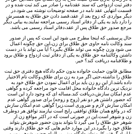
دفتر ثبت ازدواجی که سند عقدنامه را صادر می کند ثبت شده و در
قسمت انتهایی عقد نامه در صفحه توضیحات نوشته می شود.در
دیگر مواردی که زوج بعد از عقد،قصد دادن حق طلاق به همسرش
را دارد باید به یکی از دفاتر اسناد رسمی مراجعه نمایند.به بیانی دیگر
مرجع صدور حق طلاق پس از عقد،دفاتر اسناد رسمی می باشد.
حال پرسشی که اینجا مطرح می شود این است که پس از صدور
سند وکالت نامه حاوی حق طلاق برای زن،این حق چگونه اعمال
می شود وزن چگونه می تواند طلاق بگیرد؟ آیا می تواند با در دست
داشتن وکالتنامه حق طلاق به یکی از دفاتر ثبت ازدواج و طلاق برود
و طلاقنامه دریافت کند؟ خیر.
مطابق قانون حمایت خانواده بدون حکم دادگاه هیچ دفتری حق ثبت
طلاق را نداشته،حتی اگر مرد به زن برای طلاق،وکالت تام الاختیار
داده باشد.از این رو زن باید برای اعمال نمودن حق طلاق خود به
نزدیک ترین دادگاه خانواده محل اقامت خود مراجعه کرده و گواهی
عدم امکان سازش،دریافت کند.مساله ای که وجود دارد این است
که حضور داشتن هر دو نفر (زوج و زوجه) برای صدور گواهی عدم
امکان سازش لازم و ضروری است.زیرا گواهی عدم امکان سازش
که در واقع همان طلاق توافقی رایج است نیازمند توافق هر دوطرف
زن و شوهر است.این در صورتی است که در اکثر مواقع زن از
شوهر حق طلاق را می گیرد تا بتواند بدون حضور شوهرش بتواند
طلاق خود را بگیرد.در این موارد خانم هایی که حق طلاق دارند وقتی
با ایراد گرفتن کارمندان دادگاه مبنی بر الزام حضور شوهر روبرو