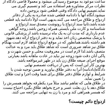
ساعت موعود به موضوع رسیدگی میشود و معمولاً قاضی دادگاه از
نظرات مرکز مشاوره هم استفاده می کند و تصمیم گیری می
نماید.تصمیم نهایی دادگاه وقتی قطعی شود بزوجین داده
میشود.آنگاه آنها با دادنامه قطعی شده صادره به یکی از دفاتر
ازدواج و طلاق مراجعه می کنند.بدیهی است اولاً دادنامه باید قطعی
شده باشد،ثانیاً سند ازدواج یا رونوشت مصدق سند ازدواج و
شناسنامه و کارت ملی بایستی همراه زوجین باشد.زوجه گواهی
عدم بارداری که مدت آن به یک ماه نرسیده باشد از پزشکی قانونی
یا پزشک متخصص زنان اخذ نماید و به دفتر ازدواج ارائه دهد.شهود
هم داشته باشند.همانطور که در موقع ازدواج شاهد لازم است بهنگام
طلاق نیز شاهد ضروری است که شاهد طلاق باید مرد و به عدالت
متصف باشد.لذا لازم است در معروفیت محلی و حسن شهرت و
پاکی آنان دقت شود.زوجه نیز نباید در عادت ماهانه باشد بعبارتی
موقع اجرای صیغه طلاق زن باید در طهر غیرمواقعه باشد.
بهترین کار این است که پس از دریافت تصمصم نهایی
دادگاه(دادنامه) آنرا به دفتر طلاق بیاورید و ضمن توجیه شدن با
شرایط و لوازم طلاق دفتر طلاق برای شما وقت اجرا و ثبت طلاق
را تعیین نماید.
در طلاق هایی که تفاهم نباشد مثلاً مرد یکطرفه بخواهد همسرش را
طلاق دهد یا زن بعلت عسر و حرج بخواهد طلاق بگیرد احتیاج نیست
که همسر همراهی کند و مرد یا زن به تنهایی مراجعه می کنند.
ازدواج دائم چیست؟