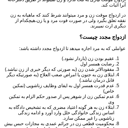
آنرا اثبات کند.
در ازدواج موقت زن و مرد میتوانند شرط کنند که ماهیانه به زن
نفقه تعلق بگیرد ولی در صورت فوت مرد و یا زن،هیچکدام از
دیگری ارث نمیبرند.
ازدواج مجدد چیست؟
عواملی که به مرد اجازه میدهد تا ازدواج مجدد داشته باشد:
عقیم بودن زن (باردار نشود.)
رضایت همسر اول
مفقودالاثر شدن زن (به صورتی که دیگر خبری از زن نباشد.)
ابتلای زن به جنون یا امراض صعب العلاج (به صورتیکه دیگر
قابل درمان نباشد.)
عدم قدرت همسر اول به ایفای وظایف زناشویی (تمکین
خاص)
عدم تمکین زن از شوهر پس از صدور حکم الزام به تمکین
وی
ابتلاء زن به هر گونه اعتیاد مضری که به تشخیص دادگاه به
اساس زندگی خانوادگی خلل وارد آورد و ادامه زندگی
زناشویی را غیر ممکن سازد.
محکومیت قطعی زن در جرائم عمدی به مجازات حبس بیش