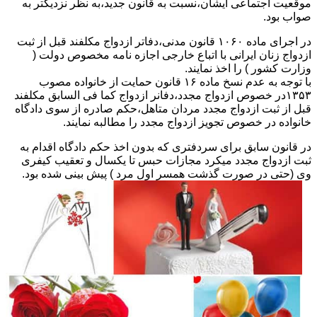
موقعیت اجتماعی ایشان،نسبت به قانون جدید،به نظر نزدیکتر به
صواب بود.
در اجرای ماده ۱۰۶۰ قانون مدنی،دفاتر ازدواج مکلفند قبل از ثبت
ازدواج زنان ایرانی با اتباع خارجی اجازه نامه مخصوص دولت (
وزارت کشور ) را اخذ نمایند.
با توجه به عدم نسخ ماده ۱۶ قانون حمایت از خانواده مصوب
۱۳۵۳در خصوص ازدواج مجدد،دفانر ازدواج کما فی السابق مکلفند
قبل از ثبت ازدواج مجدد مردان متاهل،حکم صادره از سوی دادگاه
خانواده در خصوص تجویز ازدواج مجدد را مطالبه نمایند.
در قانون سابق برای سردفتری که بدون اخذ حکم دادگاه اقدام به
ثبت ازدواج مجدد میکرد مجازات حبس تا یکسال و تعقیب کیفری
وی (حتی در صورت گذشت همسر اول مرد ) پیش بینی شده بود.