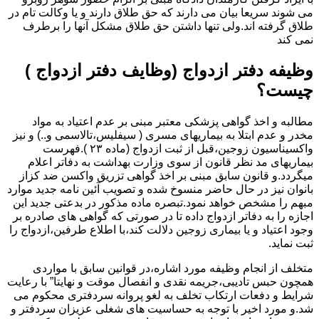
می شوند سریعا بیان می دارند که حق طلاق دارند و یا وکالت تام در
طلاق گرفته اند.ولی تنها داشتن حق طلاق مشکل آنها را برطرف
نمی کند
وظیفه دفتر ازدواج (وظایف دفتر ازدواج )
چیست؟
مطالبه و اخذ گواهی پزشکی معتبر مبنی بر عدم اعتیاد به مواد
مخدر و عدم ابتلا به بیماریهای مسری ( سیفلیس،تالاسمی و..) و نیز
واکسیناسیون زوجین،قبل از ثبت ازدواج (ماده ۲۳ ).فهرست
بیماریهای مد نظر قانون از سوی وزارت بهداشت به دفاتر اعلام
میگردد.و قانون سابق مبنی بر اخذ گواهی تزریق واکسن ضد کزاز
بانوان نیز در حال حاضر منسوخ شده و تصویب آئین نامه جدید موارد
مبهم را مشخص خواهد نمود.تبصره ماده مذکور در بدعتی جدید این
اجازه را به دفاتر ازدواج داده تا در صورتی که گواهی های صادره بر
وجود اعتیاد و یا بیماری زوجین دلالت کند،با اطلاع طرفین،ازدواج را
ثبت نماید.
متخلف از انجام وظیفه مورد اشاره،در قوانین سابق با مواردی
همچون حبس تادیبی،جریمه نقدی و انفصال موقت و نهایتا” با رعایت
شرایط و دفعات ارتکاب تخلف به لغو پروانه سردفتری محکوم می
شد.و مورد اخیر با توجه به حساسیت های شغلی عزیزان سردفتر و