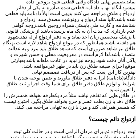
نماید.تصمیم نهایی دادگاه وقتی قطعی شود بزوجین داده
میشود.آنگاه آنها با دادنامه قطعی شده صادره به یکی از دفاتر
ازدواج و طلاق مراجعه می کنند.بدیهی است اولاً دادنامه باید قطعی
شده باشد،ثانیاً سند ازدواج یا رونوشت مصدق سند ازدواج و
شناسنامه و کارت ملی بایستی همراه زوجین باشد.زوجه گواهی
عدم بارداری که مدت آن به یک ماه نرسیده باشد از پزشکی قانونی
یا پزشک متخصص زنان اخذ نماید و به دفتر ازدواج ارائه دهد.شهود
هم داشته باشند.همانطور که در موقع ازدواج شاهد لازم است بهنگام
طلاق نیز شاهد ضروری است که شاهد طلاق باید مرد و به عدالت
متصف باشد.لذا لازم است در معروفیت محلی و حسن شهرت و
پاکی آنان دقت شود.زوجه نیز نباید در عادت ماهانه باشد بعبارتی
موقع اجرای صیغه طلاق زن باید در طهر غیرمواقعه باشد.
بهترین کار این است که پس از دریافت تصمصم نهایی
دادگاه(دادنامه) آنرا به دفتر طلاق بیاورید و ضمن توجیه شدن با
شرایط و لوازم طلاق دفتر طلاق برای شما وقت اجرا و ثبت طلاق
را تعیین نماید.
در طلاق هایی که تفاهم نباشد مثلاً مرد یکطرفه بخواهد همسرش را
طلاق دهد یا زن بعلت عسر و حرج بخواهد طلاق بگیرد احتیاج نیست
که همسر همراهی کند و مرد یا زن به تنهایی مراجعه می کنند.
ازدواج دائم چیست؟
ثبت ازدواج دائم،برای مردان الزامی است و در حالت کلی ثبت
ازدواج موقت لازم نیست مگر با توافق زن و مرد و یا باردار شدن