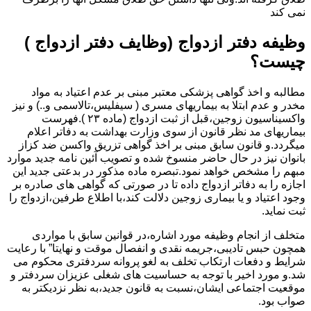
نمی کند
وظیفه دفتر ازدواج (وظایف دفتر ازدواج )
چیست؟
مطالبه و اخذ گواهی پزشکی معتبر مبنی بر عدم اعتیاد به مواد
مخدر و عدم ابتلا به بیماریهای مسری ( سیفلیس،تالاسمی و..) و نیز
واکسیناسیون زوجین،قبل از ثبت ازدواج (ماده ۲۳ ).فهرست
بیماریهای مد نظر قانون از سوی وزارت بهداشت به دفاتر اعلام
میگردد.و قانون سابق مبنی بر اخذ گواهی تزریق واکسن ضد کزاز
بانوان نیز در حال حاضر منسوخ شده و تصویب آئین نامه جدید موارد
مبهم را مشخص خواهد نمود.تبصره ماده مذکور در بدعتی جدید این
اجازه را به دفاتر ازدواج داده تا در صورتی که گواهی های صادره بر
وجود اعتیاد و یا بیماری زوجین دلالت کند،با اطلاع طرفین،ازدواج را
ثبت نماید.
متخلف از انجام وظیفه مورد اشاره،در قوانین سابق با مواردی
همچون حبس تادیبی،جریمه نقدی و انفصال موقت و نهایتا” با رعایت
شرایط و دفعات ارتکاب تخلف به لغو پروانه سردفتری محکوم می
شد.و مورد اخیر با توجه به حساسیت های شغلی عزیزان سردفتر و
موقعیت اجتماعی ایشان،نسبت به قانون جدید،به نظر نزدیکتر به
صواب بود.