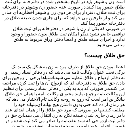
است زن و شوهر باید در تاریخ مشخص شده در دفترخانه برای ثبت
طلاق حضور پیدا کنند.در صورت عدم حضور زن وشوهر در دفترخانه
برای ثبت طلاق،دفتردار برای هر دوی زن و شوهر اخطاریه ای صادر
می کند و از طرفین می خواهد که برای جاری شدن صیغه طلاق در
دفترخانه حضور پیدا کنند.
در صورتی که یکی از زن یا شوهر در دفترخانه برای ثبت طلاق
توافقی حاضر نشود،دیگر امکان ثبت طلاق بدون حضور او وجود
ندارد و اجرای صیغه طلاق و امضا دفتر اوراق مربوط به طلاق
منتفی می شود.
حق طلاق چیست؟
اعطا نمودن حق طلاق از طرف مرد به زن به شکل یک سند تک
برگی تحت عنوان وکالت نامه می باشد که در دفاتر اسناد رسمی و
نه دفاتر ازدواج و طلاق تنظیم می شود.اشتباها برخی از زوجین برای
دادن حق طلاق به دفترخانه ای که ازدواج آن ها را ثبت کرده مراجعه
می کنند.در صورتی که باید به یکی از دفاتر اسناد رسمی برای تنظیم
این وکالت نامه رجوع نمایند.محتوای وکالت نامه یا همان حق طلاق
بیانگراین امر است که زوج به زوجه وکالت تام الاختیار می دهد که
هر زمان اراده کند حتی بدون داشتن هیچ بهانه ای،بتواند خود را
مطلقه کند.تنها در صورتی که مرد حق طلاق را از همان ابتدای عقد
یا در زمان جاری شدن صیغه نکاح به زن انتقال می دهد،این حق در
دفتر ثبت ازدواجی که سند عقدنامه را صادر می کند ثبت شده و در
قسمت انتهایی عقد نامه در صفحه توضیحات نوشته می شود.در