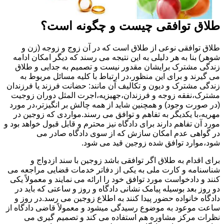
طلاق توافقی چیست و چگونه است؟
طلاق توافقی نوعی از طلاق است که در آن زوج و زوجه (زن و
شوهر) بنا به هر دلیلی به این نتیجه می رسند که دیگر امکان ادامه
زندگی مشترک برایشان مقدور نیست و تصمیم به جدایی و طلاق
می گیرند و برای این منظور،در ارتباط با کلیه مسائل مربوط به
زندگی مشترک و دیون و تکالیف آن مانند: حضانت فرزند یا فرزندان
مشترک،نفقه زوجه و فرزندان،جهیزیه،اجرت المثل دوران زوجیت
(در صورت وجود) و همچنین شاید از همه چالش بر انگیزتر،در مورد
مهریه،با یکدیگر به تفاهم و توافق می رسند.مواردی که زوجین در
مورد آن تفاهم دارند برای دادگاه نیز محترم و قابل قبول خواهد بود و
در گواهی عدم امکان سازش که از سوی دادگاه صادر می
شود،موارد توافق شده زوجین قید می شود.
برای اقدام به طلاق اگر توافقی باشد زوجین با سند ازدواج و
شناسنامه و کارت ملی به یکی از دفاتر خدمات قضایی مراجعه می
کنند و دادخواست مورد توافق خود را ارائه می نمایند و معمولاً یکی
دو روز بعد بوسیله پیامک نشانی دادگاه و روز و ساعتی که باید در
دادگاه خانواده حضور پیدا کنند به اطلاع زوجین می رسد.در روز و
ساعت موعود به موضوع رسیدگی میشود و معمولاً قاضی دادگاه از
نظرات مرکز مشاوره هم استفاده می کند و تصمیم گیری می