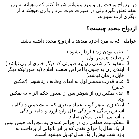
در ازدواج موقت زن و مرد میتوانند شرط کنند که ماهیانه به زن
نفقه تعلق بگیرد ولی در صورت فوت مرد و یا زن،هیچکدام از
دیگری ارث نمیبرند.
ازدواج مجدد چیست؟
عواملی که به مرد اجازه میدهد تا ازدواج مجدد داشته باشد:
عقیم بودن زن (باردار نشود.)
رضایت همسر اول
مفقودالاثر شدن زن (به صورتی که دیگر خبری از زن نباشد.)
ابتلای زن به جنون یا امراض صعب العلاج (به صورتیکه دیگر
قابل درمان نباشد.)
عدم قدرت همسر اول به ایفای وظایف زناشویی (تمکین
خاص)
عدم تمکین زن از شوهر پس از صدور حکم الزام به تمکین
وی
ابتلاء زن به هر گونه اعتیاد مضری که به تشخیص دادگاه به
اساس زندگی خانوادگی خلل وارد آورد و ادامه زندگی
زناشویی را غیر ممکن سازد.
محکومیت قطعی زن در جرائم عمدی به مجازات حبس بیش
از یک سال یا جزای نقدی که بر اثر ناتوانی از پرداخت به
بازداشت بیش از یک سال تبدیل می‎شود،است.