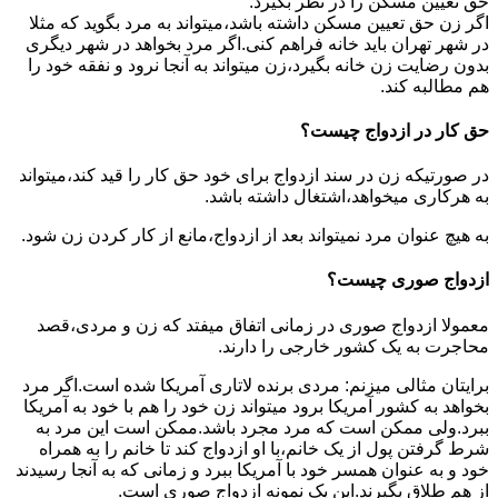
حق تعیین مسکن را در نظر بگیرد.
اگر زن حق تعیین مسکن داشته باشد،میتواند به مرد بگوید که مثلا
در شهر تهران باید خانه فراهم کنی.اگر مرد بخواهد در شهر دیگری
بدون رضایت زن خانه بگیرد،زن میتواند به آنجا نرود و نفقه خود را
هم مطالبه کند.
حق کار در ازدواج چیست؟
در صورتیکه زن در سند ازدواج برای خود حق کار را قید کند،میتواند
به هرکاری میخواهد،اشتغال داشته باشد.
به هیچ عنوان مرد نمیتواند بعد از ازدواج،مانع از کار کردن زن شود.
ازدواج صوری چیست؟
معمولا ازدواج صوری در زمانی اتفاق میفتد که زن و مردی،قصد
محاجرت به یک کشور خارجی را دارند.
برایتان مثالی میزنم: مردی برنده لاتاری آمریکا شده است.اگر مرد
بخواهد به کشور آمریکا برود میتواند زن خود را هم با خود به آمریکا
ببرد.ولی ممکن است که مرد مجرد باشد.ممکن است این مرد به
شرط گرفتن پول از یک خانم،با او ازدواج کند تا خانم را به همراه
خود و به عنوان همسر خود با آمریکا ببرد و زمانی که به آنجا رسیدند
از هم طلاق بگیرند.این یک نمونه ازدواج صوری است.