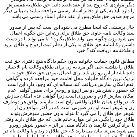
دیگر مواردی که زوج بعد از عقد،قصد دادن حق طلاق به همسرش
را دارد باید به یکی از دفاتر اسناد رسمی مراجعه نمایند.به بیانی دیگر
مرجع صدور حق طلاق پس از عقد،دفاتر اسناد رسمی می باشد.
حال پرسشی که اینجا مطرح می شود این است که پس از صدور
سند وکالت نامه حاوی حق طلاق برای زن،این حق چگونه اعمال
می شود وزن چگونه می تواند طلاق بگیرد؟ آیا می تواند با در دست
داشتن وکالتنامه حق طلاق به یکی از دفاتر ثبت ازدواج و طلاق برود
و طلاقنامه دریافت کند؟ خیر.
مطابق قانون حمایت خانواده بدون حکم دادگاه هیچ دفتری حق ثبت
طلاق را نداشته،حتی اگر مرد به زن برای طلاق،وکالت تام الاختیار
داده باشد.از این رو زن باید برای اعمال نمودن حق طلاق خود به
نزدیک ترین دادگاه خانواده محل اقامت خود مراجعه کرده و گواهی
عدم امکان سازش،دریافت کند.مساله ای که وجود دارد این است
که حضور داشتن هر دو نفر (زوج و زوجه) برای صدور گواهی عدم
امکان سازش لازم و ضروری است.زیرا گواهی عدم امکان سازش
که در واقع همان طلاق توافقی رایج است نیازمند توافق هر دوطرف
زن و شوهر است.این در صورتی است که در اکثر مواقع زن از
شوهر حق طلاق را می گیرد تا بتواند بدون حضور شوهرش بتواند
طلاق خود را بگیرد.در این موارد خانم هایی که حق طلاق دارند وقتی
با ایراد گرفتن کارمندان دادگاه مبنی بر الزام حضور شوهر روبرو
می شوند سریعا بیان می دارند که حق طلاق دارند و یا وکالت تام در
طلاق گرفته اند.ولی تنها داشتن حق طلاق مشکل آنها را برطرف