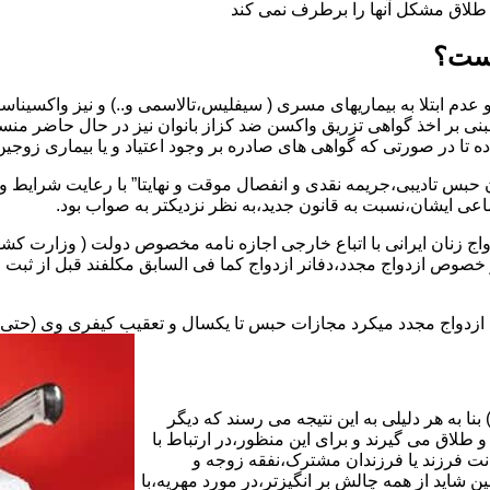
ق طلاق مشکل آنها را برطرف نمی کند
یست؟
بنی بر اخذ گواهی تزریق واکسن ضد کزاز بانوان نیز در حال حاضر من
اده تا در صورتی که گواهی های صادره بر وجود اعتیاد و یا بیماری زوجین 
 حبس تادیبی،جریمه نقدی و انفصال موقت و نهایتا” با رعایت شرایط 
ی ایشان،نسبت به قانون جدید،به نظر نزدیکتر به صواب بود.
وجه به عدم نسخ ماده ۱۶ قانون حمایت از خانواده مصوب ۱۳۵۳در خصوص ازدواج مجدد،دفانر ازدواج کما ف
بت ازدواج مجدد میکرد مجازات حبس تا یکسال و تعقیب کیفری وی (حت
ا به هر دلیلی به این نتیجه می رسند که دیگر
طلاق می گیرند و برای این منظور،در ارتباط با
نت فرزند یا فرزندان مشترک،نفقه زوجه و
شاید از همه چالش بر انگیزتر،در مورد مهریه،با