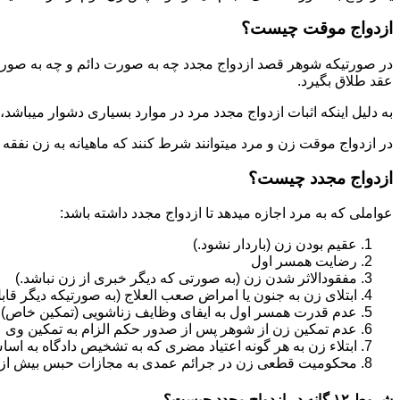
ازدواج موقت چیست؟
در صورتیکه شوهر قصد ازدواج مجدد چه به صورت دائم و چه به صورت م
عقد طلاق بگیرد.
به دلیل اینکه اثبات ازدواج مجدد مرد در موارد بسیاری دشوار میباشد،م
در ازدواج موقت زن و مرد میتوانند شرط کنند که ماهیانه به زن نفقه
ازدواج مجدد چیست؟
عواملی که به مرد اجازه میدهد تا ازدواج مجدد داشته باشد:
عقیم بودن زن (باردار نشود.)
رضایت همسر اول
مفقودالاثر شدن زن (به صورتی که دیگر خبری از زن نباشد.)
ابتلای زن به جنون یا امراض صعب العلاج (به صورتیکه دیگر قابل
عدم قدرت همسر اول به ایفای وظایف زناشویی (تمکین خاص)
عدم تمکین زن از شوهر پس از صدور حکم الزام به تمکین وی
ابتلاء زن به هر گونه اعتیاد مضری که به تشخیص دادگاه به اسا
محکومیت قطعی زن در جرائم عمدی به مجازات حبس بیش از یک سال ی
شروط ۱۲ گانه در ازدواج مجدد چیست؟