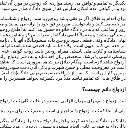
یکدیگر به تفاهم و توافق می رسند.مواردی که زوجین در مورد آن تفاهم
بود و در گواهی عدم امکان سازش که از سوی دادگاه صادر می شود،م
برای اقدام به طلاق اگر توافقی باشد زوجین با سند ازدواج و شناسنا
مراجعه می کنند و دادخواست مورد توافق خود را ارائه می نمایند و معمو
روز و ساعتی که باید در دادگاه خانواده حضور پیدا کنند به اطلاع ز
رسیدگی میشود و معمولاً قاضی دادگاه از نظرات مرکز مشاوره هم ا
نهایی دادگاه وقتی قطعی شود بزوجین داده میشود.آنگاه آنها با دادنام
مراجعه می کنند.بدیهی است اولاً دادنامه باید قطعی شده باشد،ثانیاً 
شناسنامه و کارت ملی بایستی همراه زوجین باشد.زوجه گواهی عدم با
پزشکی قانونی یا پزشک متخصص زنان اخذ نماید و به دفتر ازدواج ارائ
ازدواج شاهد لازم است بهنگام طلاق نیز شاهد ضروری است که شاهد ط
است در معروفیت محلی و حسن شهرت و پاکی آنان دقت شود.زوجه نیز ن
بهترین کار این است که پس از دریافت تصمصم نهایی دادگاه(دادنامه) آ
در طلاق هایی که تفاهم نباشد مثلاً مرد یکطرفه بخواهد همسرش را طل
ازدواج دائم چیست؟
ثبت ازدواج دائم،برای مردان الزامی است و در حالت کلی ثبت ازدواج 
ولی از آنجا که ثبت ازدواج دائم اجباری است و عدم ثبت برای مرد مج
یا اینکه به دادگاه مراجعه کرده و اجازه ازدواج مجدد را از دادگاه میگی
یا ازدواج به صورت عادی انجام میشود و سپس زن دوم از مرد شکایت می