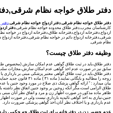
دفتر طلاق خواجه نظام شرقی,دفت
دفتر طلاق خواجه نظام شرقی
,
دفتر ازدواج خواجه نظام شرقی
,
دفتر 
کارشناسان مجرب,دفتر طلاق محدوده خواجه نظام شرقی,
دفتر ازدو
ازدواج,دفترخانه ازدواج,دفترخانه طلاق,دفترخانه ازدواج در خواجه ن
شرقی,دفترخانه ازدواج دائم در خواجه نظام شرقی,دفترخانه ازدواج د
نظام شرقی,
وظیفه دفتر طلاق چیست؟
سابق نیز در صورت عدم اخذ گواهی عدم امکان سازش،مجازات سلب 
دفتر طلاق،باید در ثبت طلاق گواهی معتبر پزشکی مبنی بر بارداری یا 
زوجه را مطالبه و بایگانی نمایند.( ماده ۳۱ ) ماد
بیان میدارد : ” ارائه گواهی پزشک ذی صلاح در مورد وجود جنین یا عدم
طلاق الزامی است،مگر آنکه زوجین بر وجود جنین اتفاق نظر داشته باشن
ظاهر ماده مذکور،در صورت اظهار زن و مرد و اتفاق نظر آنان مبنی ب
جنین،نیازی به اخذ گواهی تائیدیه بارداری نیست ولی در صورت اظهار 
عدم بارداری و یا اختلاف نظر آنان،اخذ گواهی پزشکی ضرورت دارد.
عدم حضور زن در دفترخانه برای ثبت طلاق چه حکمی دارد