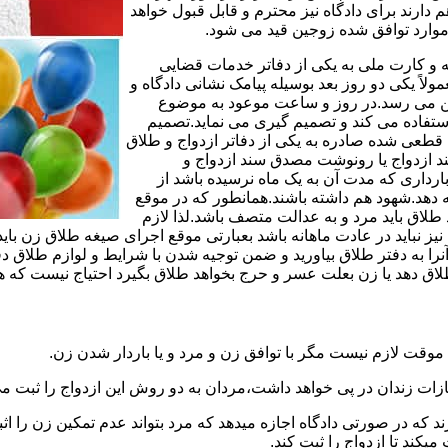
 دارند برای دادگاه نیز محترم و قابل قبول خواهد
وارد توافق شده زوجین قید می شود.
مه و کارت ملی به یکی از دفاتر خدمات قضایی
لاً یکی دو روز بعد بوسیله پیامک نشانی دادگاه و
وجین می رسد.در روز و ساعت موعود به موضوع
ستفاده می کند و تصمیم گیری می نماید.تصمیم
ه قطعی شده صادره به یکی از دفاتر ازدواج و طلاق
سند ازدواج یا رونوشت مصدق سند ازدواج و
رداری که مدت آن به یک ماه نرسیده باشد از
ه دهد.شهود هم داشته باشند.همانطور که در موقع
لاق باید مرد و به عدالت متصف باشد.لذا لازم
باید در عادت ماهانه باشد بعبارتی موقع اجرای صیغه طلاق زن باید 
نرا به دفتر طلاق بیاورید و ضمن توجیه شدن با شرایط و لوازم طلاق دف
اق دهد یا زن بعلت عسر و حرج بخواهد طلاق بگیرد احتیاج نیست که هم
موقت لازم نیست مگر با توافق زن و مرد و یا باردار شدن زن.
ازات زندان در پی خواهد داشت،مردان به دو روش این ازدواج را ثبت می
رند که در صورتی دادگاه اجازه میدهد که مرد بتواند عدم تمکین زن را اثب
کند تا ازدواج را ثبت کند.