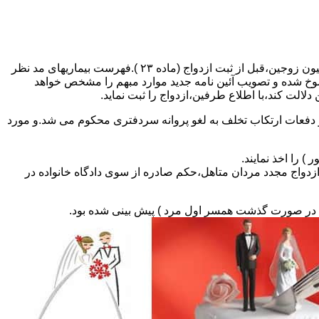
مطالبه و اخذ گواهی پزشکی معتبر مبنی بر عدم اعتیاد به مواد مخدر و عدم ابتلا به بیماریهای مسری ( سیفلیس،تالاسمی و..) و نیز واکسیناسیون زوجین،قبل از ثبت ازدواج (ماده ۲۳ ).فهرست بیماریهای مد نظر
سوخ شده و تصویب آئین نامه جدید موارد مبهم را مشخص خواهد
دلالت کند،با اطلاع طرفین،ازدواج را ثبت نماید.
و دفعات ارتکاب تخلف به لغو پروانه سردفتری محکوم می شد.و مورد
ی السابق مکلفند قبل از ثبت ازدواج مجدد مردان متاهل،حکم صادره از سوی دادگاه خانواده در
ی در صورت گذشت همسر اول مرد ) پیش بینی شده بود.