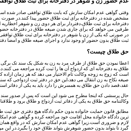
عدم حضور زن و شوهر در دفترخانه برای ثبت طلاق توافق
وقتی گواهی عدم امکان سازش که بابت طلاق توافقی صادر شده است ز
مشخص شده در دفترخانه برای ثبت طلاق حضور پیدا کنند.در صورت
دفترخانه برای ثبت طلاق،دفتردار برای هر دوی زن و شوهر اخطاریه ا
طرفین می خواهد که برای جاری شدن صیغه طلاق در دفترخانه حضور پ
در صورتی که یکی از زن یا شوهر در دفترخانه برای ثبت طلاق توافق
ثبت طلاق بدون حضور او وجود ندارد و اجرای صیغه طلاق و امضا دفت
حق طلاق چیست؟
اعطا نمودن حق طلاق از طرف مرد به زن به شکل یک سند تک برگی تحت
طلاق به دفترخانه ای که ازدواج آن ها را ثبت کرده مراجعه می کنند.در
است که زوج به زوجه وکالت تام الاختیار می دهد که هر زمان اراده کن
صیغه نکاح به زن انتقال می دهد،این حق در دفتر ثبت ازدواجی که سن
عقد،قصد دادن حق طلاق به همسرش را دارد باید به یکی از دفاتر اسن
حال پرسشی که اینجا مطرح می شود این است که پس از صدور سند وکا
وکالتنامه حق طلاق به یکی از دفاتر ثبت ازدواج و طلاق برود و طلاقنا
مطابق قانون حمایت خانواده بدون حکم دادگاه هیچ دفتری حق ثبت طلاق 
ترین دادگاه خانواده محل اقامت خود مراجعه کرده و گواهی عدم ام
لازم و ضروری است.زیرا گواهی عدم امکان سازش که در واقع همان 
گیرد تا بتواند بدون حضور شوهرش بتواند طلاق خود را بگیرد.در این م