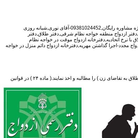
با تخفیف ویژه مشاوره رایگان,09381024452-آقای نوری,شبانه روزی
دفتر ازدواج منطقه خواجه نظام شرقی,دفتر طلاق,دفتر
 با نرخ اتحادیه,دفترخانه ازدواج موقت در خواجه نظام
اج مجدد-اجرا گذاشتن مهریه,دفترخانه ازدواج دائم منزل در خواجه
دفتر طلاق،باید در ثبت طلاق گواهی عدم امکان سازش (مخصوص طلاق توافقی و یا طلاق به تقاضای مرد ) و لازم ضروری حکم دادگاه (در طلاق به تقاضای زن ) را مطالبه و اخذ نمایند.( ماده ۲۴ ) در قوانین