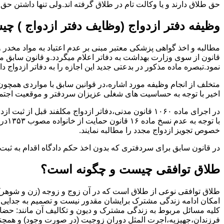
حق طلاق دارند و یا وکالت تام در طلاق گرفته اند.ولی تنها داشتن ح
وظیفه دفتر ازدواج (وظایف دفتر ازدواج ) چ
قانون از سوی وزارت بهداشت به دفاتر اعلام میگردد.و قانون سابق م
نمود.تبصره ماده مذکور در بدعتی جدید این اجازه را به دفاتر ازدواج د
متخلف از انجام وظیفه مورد اشاره،در قوانین سابق با مواردی همچون
اخیر با توجه به حساسیت های شغلی عزیزان سردفتر و موقعیت اجتماع
در اجرای ماده ۱۰۶۰ قانون مدنی،دفاتر ازدواج مکلفند قبل از ثبت ازدواج زنان ایرانی با اتباع خارجی اجازه نامه مخصوص دولت ( وزارت کشور ) را اخذ نمایند.
با ت
خصوص تجویز ازدواج مجدد را مطالبه نمایند.
در قانون سابق برای سردفتری که بدون اخذ حکم دادگاه اقدام به ث
طلاق توافقی چیست و چگونه است؟
طلاق توافقی نوعی از طلاق است که در آن زوج و زوجه (زن و شوهر) بن
امکان ادامه زندگی مشترک برایشان مقدور نیست و تصمیم به جدایی و 
کلیه مسائل مربوط به زندگی مشترک و دیون و تکالیف آن مانند: حضا
فرزندان،جهیزیه،اجرت المثل دوران زوجیت (در صورت وجود) و همچنین 