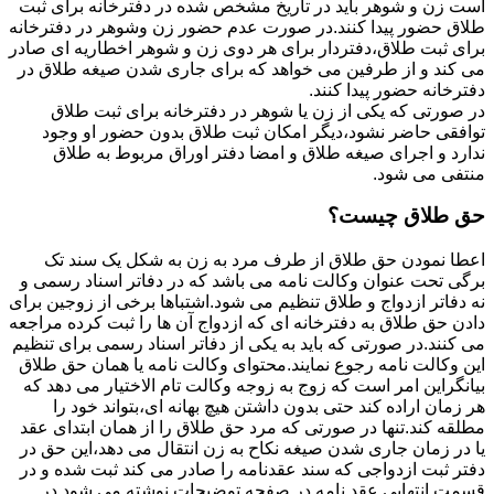
است زن و شوهر باید در تاریخ مشخص شده در دفترخانه برای ثبت
طلاق حضور پیدا کنند.در صورت عدم حضور زن وشوهر در دفترخانه
برای ثبت طلاق،دفتردار برای هر دوی زن و شوهر اخطاریه ای صادر
می کند و از طرفین می خواهد که برای جاری شدن صیغه طلاق در
دفترخانه حضور پیدا کنند.
در صورتی که یکی از زن یا شوهر در دفترخانه برای ثبت طلاق
توافقی حاضر نشود،دیگر امکان ثبت طلاق بدون حضور او وجود
ندارد و اجرای صیغه طلاق و امضا دفتر اوراق مربوط به طلاق
منتفی می شود.
حق طلاق چیست؟
اعطا نمودن حق طلاق از طرف مرد به زن به شکل یک سند تک
برگی تحت عنوان وکالت نامه می باشد که در دفاتر اسناد رسمی و
نه دفاتر ازدواج و طلاق تنظیم می شود.اشتباها برخی از زوجین برای
دادن حق طلاق به دفترخانه ای که ازدواج آن ها را ثبت کرده مراجعه
می کنند.در صورتی که باید به یکی از دفاتر اسناد رسمی برای تنظیم
این وکالت نامه رجوع نمایند.محتوای وکالت نامه یا همان حق طلاق
بیانگراین امر است که زوج به زوجه وکالت تام الاختیار می دهد که
هر زمان اراده کند حتی بدون داشتن هیچ بهانه ای،بتواند خود را
مطلقه کند.تنها در صورتی که مرد حق طلاق را از همان ابتدای عقد
یا در زمان جاری شدن صیغه نکاح به زن انتقال می دهد،این حق در
دفتر ثبت ازدواجی که سند عقدنامه را صادر می کند ثبت شده و در
قسمت انتهایی عقد نامه در صفحه توضیحات نوشته می شود.در