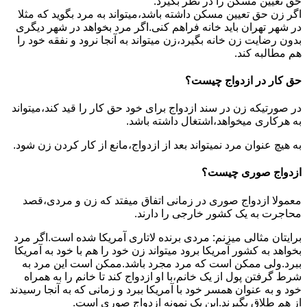
حق تعیین مسکن را در نظر بگیرد.
اگر زن حق تعیین مسکن داشته باشد،میتواند به مرد بگوید که مثلا
در شهر تهران باید خانه فراهم کنی.اگر مرد بخواهد در شهر دیگری
بدون رضایت زن خانه بگیرد،زن میتواند به آنجا نرود و نفقه خود را
هم مطالبه کند.
حق کار در ازدواج چیست؟
در صورتیکه زن در سند ازدواج برای خود حق کار را قید کند،میتواند
به هرکاری میخواهد،اشتغال داشته باشد.
به هیچ عنوان مرد نمیتواند بعد از ازدواج،مانع از کار کردن زن شود.
ازدواج صوری چیست؟
معمولا ازدواج صوری در زمانی اتفاق میفتد که زن و مردی،قصد
محاجرت به یک کشور خارجی را دارند.
برایتان مثالی میزنم: مردی برنده لاتاری آمریکا شده است.اگر مرد
بخواهد به کشور آمریکا برود میتواند زن خود را هم با خود به آمریکا
ببرد.ولی ممکن است که مرد مجرد باشد.ممکن است این مرد به
شرط گرفتن پول از یک خانم،با او ازدواج کند تا خانم را به همراه
خود و به عنوان همسر خود با آمریکا ببرد و زمانی که به آنجا رسیدند
از هم طلاق بگیرند.این یک نمونه ازدواج صوری است.