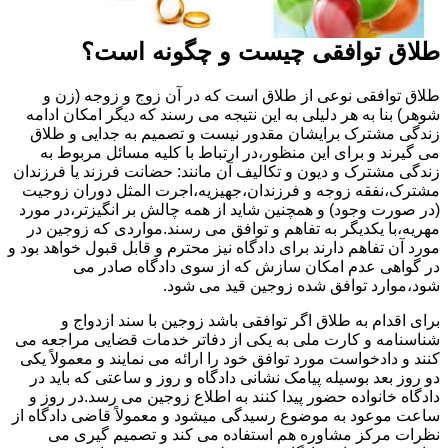
طلاق توافقی چیست و چگونه است؟
طلاق توافقی نوعی از طلاق است که در آن زوج و زوجه (زن و
شوهر) بنا به هر دلیلی به این نتیجه می رسند که دیگر امکان ادامه
زندگی مشترک برایشان مقدور نیست و تصمیم به جدایی و طلاق
می گیرند و برای این منظور،در ارتباط با کلیه مسائل مربوط به
زندگی مشترک و دیون و تکالیف آن مانند: حضانت فرزند یا فرزندان
مشترک،نفقه زوجه و فرزندان،جهیزیه،اجرت المثل دوران زوجیت
(در صورت وجود) و همچنین شاید از همه چالش بر انگیزتر،در مورد
مهریه،با یکدیگر به تفاهم و توافق می رسند.مواردی که زوجین در
مورد آن تفاهم دارند برای دادگاه نیز محترم و قابل قبول خواهد بود و
در گواهی عدم امکان سازش که از سوی دادگاه صادر می
شود،موارد توافق شده زوجین قید می شود.
برای اقدام به طلاق اگر توافقی باشد زوجین با سند ازدواج و
شناسنامه و کارت ملی به یکی از دفاتر خدمات قضایی مراجعه می
کنند و دادخواست مورد توافق خود را ارائه می نمایند و معمولاً یکی
دو روز بعد بوسیله پیامک نشانی دادگاه و روز و ساعتی که باید در
دادگاه خانواده حضور پیدا کنند به اطلاع زوجین می رسد.در روز و
ساعت موعود به موضوع رسیدگی میشود و معمولاً قاضی دادگاه از
نظرات مرکز مشاوره هم استفاده می کند و تصمیم گیری می