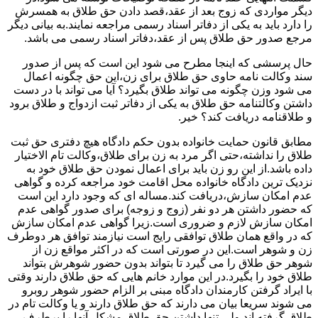
دیگر مواردی که زوج بعد از عقد،قصد دادن حق طلاق به همسرش
را دارد باید به یکی از دفاتر اسناد رسمی مراجعه نمایند.به بیانی دیگر
مرجع صدور حق طلاق پس از عقد،دفاتر اسناد رسمی می باشد.
حال پرسشی که اینجا مطرح می شود این است که پس از صدور
سند وکالت نامه حاوی حق طلاق برای زن،این حق چگونه اعمال
می شود وزن چگونه می تواند طلاق بگیرد؟ آیا می تواند با در دست
داشتن وکالتنامه حق طلاق به یکی از دفاتر ثبت ازدواج و طلاق برود
و طلاقنامه دریافت کند؟ خیر.
مطابق قانون حمایت خانواده بدون حکم دادگاه هیچ دفتری حق ثبت
طلاق را نداشته،حتی اگر مرد به زن برای طلاق،وکالت تام الاختیار
داده باشد.از این رو زن باید برای اعمال نمودن حق طلاق خود به
نزدیک ترین دادگاه خانواده محل اقامت خود مراجعه کرده و گواهی
عدم امکان سازش،دریافت کند.مساله ای که وجود دارد این است
که حضور داشتن هر دو نفر (زوج و زوجه) برای صدور گواهی عدم
امکان سازش لازم و ضروری است.زیرا گواهی عدم امکان سازش
که در واقع همان طلاق توافقی رایج است نیازمند توافق هر دوطرف
زن و شوهر است.این در صورتی است که در اکثر مواقع زن از
شوهر حق طلاق را می گیرد تا بتواند بدون حضور شوهرش بتواند
طلاق خود را بگیرد.در این موارد خانم هایی که حق طلاق دارند وقتی
با ایراد گرفتن کارمندان دادگاه مبنی بر الزام حضور شوهر روبرو
می شوند سریعا بیان می دارند که حق طلاق دارند و یا وکالت تام در
طلاق گرفته اند.ولی تنها داشتن حق طلاق مشکل آنها را برطرف