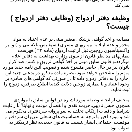
نمی کند
وظیفه دفتر ازدواج (وظایف دفتر ازدواج )
چیست؟
مطالبه و اخذ گواهی پزشکی معتبر مبنی بر عدم اعتیاد به مواد
مخدر و عدم ابتلا به بیماریهای مسری ( سیفلیس،تالاسمی و..) و نیز
واکسیناسیون زوجین،قبل از ثبت ازدواج (ماده ۲۳ ).فهرست
بیماریهای مد نظر قانون از سوی وزارت بهداشت به دفاتر اعلام
میگردد.و قانون سابق مبنی بر اخذ گواهی تزریق واکسن ضد کزاز
بانوان نیز در حال حاضر منسوخ شده و تصویب آئین نامه جدید موارد
مبهم را مشخص خواهد نمود.تبصره ماده مذکور در بدعتی جدید این
اجازه را به دفاتر ازدواج داده تا در صورتی که گواهی های صادره بر
وجود اعتیاد و یا بیماری زوجین دلالت کند،با اطلاع طرفین،ازدواج را
ثبت نماید.
متخلف از انجام وظیفه مورد اشاره،در قوانین سابق با مواردی
همچون حبس تادیبی،جریمه نقدی و انفصال موقت و نهایتا” با رعایت
شرایط و دفعات ارتکاب تخلف به لغو پروانه سردفتری محکوم می
شد.و مورد اخیر با توجه به حساسیت های شغلی عزیزان سردفتر و
موقعیت اجتماعی ایشان،نسبت به قانون جدید،به نظر نزدیکتر به
صواب بود.