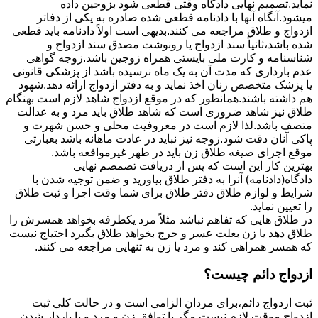
نماید.تصمیم نهایی دادگاه وقتی قطعی شود بزوجین داده
میشود.آنگاه آنها با دادنامه قطعی شده صادره به یکی از دفاتر
ازدواج و طلاق مراجعه می کنند.بدیهی است اولاً دادنامه باید قطعی
شده باشد،ثانیاً سند ازدواج یا رونوشت مصدق سند ازدواج و
شناسنامه و کارت ملی بایستی همراه زوجین باشد.زوجه گواهی
عدم بارداری که مدت آن به یک ماه نرسیده باشد از پزشکی قانونی
یا پزشک متخصص زنان اخذ نماید و به دفتر ازدواج ارائه دهد.شهود
هم داشته باشند.همانطور که در موقع ازدواج شاهد لازم است بهنگام
طلاق نیز شاهد ضروری است که شاهد طلاق باید مرد و به عدالت
متصف باشد.لذا لازم است در معروفیت محلی و حسن شهرت و
پاکی آنان دقت شود.زوجه نیز نباید در عادت ماهانه باشد بعبارتی
موقع اجرای صیغه طلاق زن باید در طهر غیرمواقعه باشد.
بهترین کار این است که پس از دریافت تصمصم نهایی
دادگاه(دادنامه) آنرا به دفتر طلاق بیاورید و ضمن توجیه شدن با
شرایط و لوازم طلاق دفتر طلاق برای شما وقت اجرا و ثبت طلاق
را تعیین نماید.
در طلاق هایی که تفاهم نباشد مثلاً مرد یکطرفه بخواهد همسرش را
طلاق دهد یا زن بعلت عسر و حرج بخواهد طلاق بگیرد احتیاج نیست
که همسر همراهی کند و مرد یا زن به تنهایی مراجعه می کنند.
ازدواج دائم چیست؟
ثبت ازدواج دائم،برای مردان الزامی است و در حالت کلی ثبت
ازدواج موقت لازم نیست مگر با توافق زن و مرد و یا باردار شدن