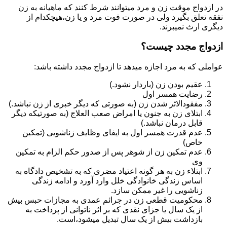
در ازدواج موقت زن و مرد میتوانند شرط کنند که ماهیانه به زن
نفقه تعلق بگیرد ولی در صورت فوت مرد و یا زن،هیچکدام از
دیگری ارث نمیبرند.
ازدواج مجدد چیست؟
عواملی که به مرد اجازه میدهد تا ازدواج مجدد داشته باشد:
عقیم بودن زن (باردار نشود.)
رضایت همسر اول
مفقودالاثر شدن زن (به صورتی که دیگر خبری از زن نباشد.)
ابتلای زن به جنون یا امراض صعب العلاج (به صورتیکه دیگر
قابل درمان نباشد.)
عدم قدرت همسر اول به ایفای وظایف زناشویی (تمکین
خاص)
عدم تمکین زن از شوهر پس از صدور حکم الزام به تمکین
وی
ابتلاء زن به هر گونه اعتیاد مضری که به تشخیص دادگاه به
اساس زندگی خانوادگی خلل وارد آورد و ادامه زندگی
زناشویی را غیر ممکن سازد.
محکومیت قطعی زن در جرائم عمدی به مجازات حبس بیش
از یک سال یا جزای نقدی که بر اثر ناتوانی از پرداخت به
بازداشت بیش از یک سال تبدیل می‎شود،است.