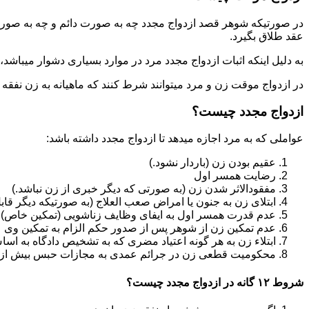
در صورتیکه شوهر قصد ازدواج مجدد چه به صورت دائم و چه به صورت م
عقد طلاق بگیرد.
به دلیل اینکه اثبات ازدواج مجدد مرد در موارد بسیاری دشوار میباشد،م
در ازدواج موقت زن و مرد میتوانند شرط کنند که ماهیانه به زن نفقه
ازدواج مجدد چیست؟
عواملی که به مرد اجازه میدهد تا ازدواج مجدد داشته باشد:
عقیم بودن زن (باردار نشود.)
رضایت همسر اول
مفقودالاثر شدن زن (به صورتی که دیگر خبری از زن نباشد.)
ابتلای زن به جنون یا امراض صعب العلاج (به صورتیکه دیگر قابل
عدم قدرت همسر اول به ایفای وظایف زناشویی (تمکین خاص)
عدم تمکین زن از شوهر پس از صدور حکم الزام به تمکین وی
ابتلاء زن به هر گونه اعتیاد مضری که به تشخیص دادگاه به اسا
محکومیت قطعی زن در جرائم عمدی به مجازات حبس بیش از یک سال ی
شروط ۱۲ گانه در ازدواج مجدد چیست؟