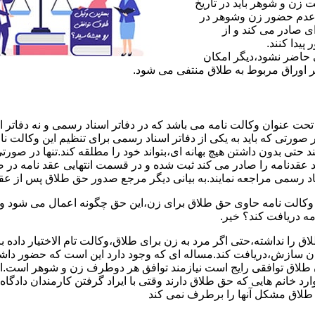
ن و شوهر باید در تاریخ
 عدم حضور زن وشوهر در
ی صادر می کند و از
یدا کنند.
ی حاضر نشود،دیگر امکان
ر اوراق مربوط به طلاق منتفی می شود.
 عنوان وکالت نامه می باشد که در دفاتر اسناد رسمی و نه دفاتر از
 صورتی که باید به یکی از دفاتر اسناد رسمی برای تنظیم این وکالت نا
د حتی بدون داشتن هیچ بهانه ای،بتواند خود را مطلقه کند.تنها در صور
د عقدنامه را صادر می کند ثبت شده و در قسمت انتهایی عقد نامه در
اد رسمی مراجعه نمایند.به بیانی دیگر مرجع صدور حق طلاق پس از عق
لت نامه حاوی حق طلاق برای زن،این حق چگونه اعمال می شود وزن چ
مه دریافت کند؟ خیر.
را نداشته،حتی اگر مرد به زن برای طلاق،وکالت تام الاختیار داده با
کان سازش،دریافت کند.مساله ای که وجود دارد این است که حضور داش
طلاق توافقی رایج است نیازمند توافق هر دوطرف زن و شوهر است.ای
وارد خانم هایی که حق طلاق دارند وقتی با ایراد گرفتن کارمندان دادگ
ق طلاق مشکل آنها را برطرف نمی کند