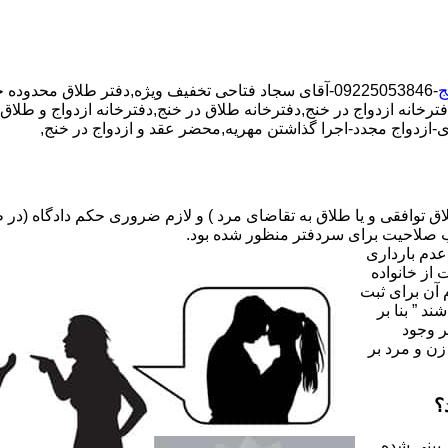
ج
-09225053846-آقای سجاد فتاحی تخفیف ویژه,دفتر طلاق محدوده خنج,دفتر ازدواج محدوده خنج,
ترخانه ازدواج در خنج,دفترخانه طلاق در خنج,دفترخانه ازدواج و طلاق ب
-ازدواج مجدد-اجرا گذاشتن مهریه,محضر عقد و ازدواج در خنج,
صلاحیت برای سردفتر منظور شده بود.
عدم بارداری
ه ۳۱ قانون جدید حمایت از خانواده
 آن برای ثبت
د ” بنا بر
ر وجود
زن و مرد بر
؟
 بینی شده