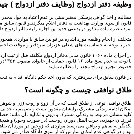
وظیفه دفتر ازدواج (وظایف دفتر ازدواج ) چ
قانون از سوی وزارت بهداشت به دفاتر اعلام میگردد.و قانون سابق م
نمود.تبصره ماده مذکور در بدعتی جدید این اجازه را به دفاتر ازدواج د
متخلف از انجام وظیفه مورد اشاره،در قوانین سابق با مواردی همچون
اخیر با توجه به حساسیت های شغلی عزیزان سردفتر و موقعیت اجتماع
در اجرای ماده ۱۰۶۰ قانون مدنی،دفاتر ازدواج مکلفند قبل از ثبت ازدواج زنان ایرانی با اتباع خارجی اجازه نامه مخصوص دولت ( وزارت کشور ) را اخذ نمایند.
با ت
خصوص تجویز ازدواج مجدد را مطالبه نمایند.
در قانون سابق برای سردفتری که بدون اخذ حکم دادگاه اقدام به ث
طلاق توافقی چیست و چگونه است؟
طلاق توافقی نوعی از طلاق است که در آن زوج و زوجه (زن و شوهر) بن
امکان ادامه زندگی مشترک برایشان مقدور نیست و تصمیم به جدایی و 
کلیه مسائل مربوط به زندگی مشترک و دیون و تکالیف آن مانند: حضا
فرزندان،جهیزیه،اجرت المثل دوران زوجیت (در صورت وجود) و همچنین 
یکدیگر به تفاهم و توافق می رسند.مواردی که زوجین در مورد آن تفاهم
بود و در گواهی عدم امکان سازش که از سوی دادگاه صادر می شود،م