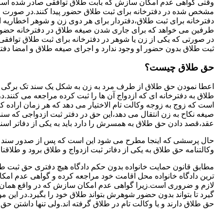
وقتی گواهی عدم امکان سازش که بابت طلاق توافقی صادر شده است ز
مشخص شده در دفترخانه برای ثبت طلاق حضور پیدا کنند.در صورت
دفترخانه برای ثبت طلاق،دفتردار برای هر دوی زن و شوهر اخطاریه ا
طرفین می خواهد که برای جاری شدن صیغه طلاق در دفترخانه حضور پ
در صورتی که یکی از زن یا شوهر در دفترخانه برای ثبت طلاق توافق
ثبت طلاق بدون حضور او وجود ندارد و اجرای صیغه طلاق و امضا دفت
حق طلاق چیست؟
اعطا نمودن حق طلاق از طرف مرد به زن به شکل یک سند تک برگی تحت
طلاق به دفترخانه ای که ازدواج آن ها را ثبت کرده مراجعه می کنند.در
است که زوج به زوجه وکالت تام الاختیار می دهد که هر زمان اراده کن
صیغه نکاح به زن انتقال می دهد،این حق در دفتر ثبت ازدواجی که سن
عقد،قصد دادن حق طلاق به همسرش را دارد باید به یکی از دفاتر اسن
حال پرسشی که اینجا مطرح می شود این است که پس از صدور سند وکا
وکالتنامه حق طلاق به یکی از دفاتر ثبت ازدواج و طلاق برود و طلاقنا
مطابق قانون حمایت خانواده بدون حکم دادگاه هیچ دفتری حق ثبت طلاق 
ترین دادگاه خانواده محل اقامت خود مراجعه کرده و گواهی عدم ام
لازم و ضروری است.زیرا گواهی عدم امکان سازش که در واقع همان 
گیرد تا بتواند بدون حضور شوهرش بتواند طلاق خود را بگیرد.در این م
حق طلاق دارند و یا وکالت تام در طلاق گرفته اند.ولی تنها داشتن ح