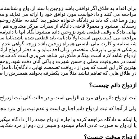
برای اقدام به طلاق اگر توافقی باشد زوجین با سند ازدواج و شناسنا
مراجعه می کنند و دادخواست مورد توافق خود را ارائه می نمایند و معمو
روز و ساعتی که باید در دادگاه خانواده حضور پیدا کنند به اطلاع ز
رسیدگی میشود و معمولاً قاضی دادگاه از نظرات مرکز مشاوره هم ا
نهایی دادگاه وقتی قطعی شود بزوجین داده میشود.آنگاه آنها با دادنام
مراجعه می کنند.بدیهی است اولاً دادنامه باید قطعی شده باشد،ثانیاً 
شناسنامه و کارت ملی بایستی همراه زوجین باشد.زوجه گواهی عدم با
پزشکی قانونی یا پزشک متخصص زنان اخذ نماید و به دفتر ازدواج ارائ
ازدواج شاهد لازم است بهنگام طلاق نیز شاهد ضروری است که شاهد ط
است در معروفیت محلی و حسن شهرت و پاکی آنان دقت شود.زوجه نیز ن
بهترین کار این است که پس از دریافت تصمصم نهایی دادگاه(دادنامه) آ
در طلاق هایی که تفاهم نباشد مثلاً مرد یکطرفه بخواهد همسرش را طل
ازدواج دائم چیست؟
ثبت ازدواج دائم،برای مردان الزامی است و در حالت کلی ثبت ازدواج 
ولی از آنجا که ثبت ازدواج دائم اجباری است و عدم ثبت برای مرد مج
یا اینکه به دادگاه مراجعه کرده و اجازه ازدواج مجدد را از دادگاه میگی
یا ازدواج به صورت عادی انجام میشود و سپس زن دوم از مرد شکایت می
ازدواج موقت چیست؟