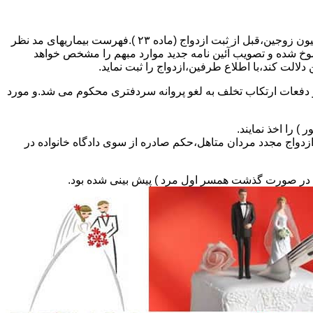
مطالبه و اخذ گواهی پزشکی معتبر مبنی بر عدم اعتیاد به مواد مخدر و عدم ابتلا به بیماریهای مسری ( سیفلیس،تالاسمی و..) و نیز واکسیناسیون زوجین،قبل از ثبت ازدواج (ماده ۲۳ ).فهرست بیماریهای مد نظر
سوخ شده و تصویب آئین نامه جدید موارد مبهم را مشخص خواهد
دلالت کند،با اطلاع طرفین،ازدواج را ثبت نماید.
و دفعات ارتکاب تخلف به لغو پروانه سردفتری محکوم می شد.و مورد
ی السابق مکلفند قبل از ثبت ازدواج مجدد مردان متاهل،حکم صادره از سوی دادگاه خانواده در
ی در صورت گذشت همسر اول مرد ) پیش بینی شده بود.