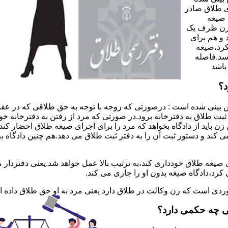
 طلاق صادر
 صیغه
 زن ظرف یک
 و هم برای
کرد،صیغه
سد.فاصله
باشد
د؟
 بینی شده است : درصورتی که زوجه با توجه به حق طلاقی که در عقد
ی ثبت طلاق به دفترخانه برود.در صورتی که مرد از رفتن به دفترخانه 
زن باید از دادگاه بخواهد که مرد را برای اجرای صیغه طلاق احضار کن
کند و دستور ثبت آن را به دفتر ثبت طلاق می دهد.هم چنین دادگاه به
 صیغه طلاق خودداری کند،به ترتیب بالا عمل خواهد شد.یعنی دفتردار
رد،دادگاه صیغه بدون او را جاری می کند.
ر موردی است که زن وکالت در طلاق دارد یعنی مرد به او حق طلاق داده
ی چه حکمی دارد؟