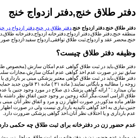
دفتر طلاق خنج,دفتر ازدواج خنج
دفتر طلاق خنج
,
دفتر ازدواج خنج
,
دفتر طلاق در خنج
,
دفتر ازدواج در خن
منطقه خنج,دفتر طلاق,دفتر ازدواج,دفترخانه ازدواج,دفترخانه طلاق,دف
خنج,محضر عقد و ازدواج,ثبت طلاق توافقی,ازدواج سفید-ازدواج صوری
وظیفه دفتر طلاق چیست؟
سابق نیز در صورت عدم اخذ گواهی عدم امکان سازش،مجازات سلب 
دفتر طلاق،باید در ثبت طلاق گواهی معتبر پزشکی مبنی بر بارداری یا 
زوجه را مطالبه و بایگانی نمایند.( ماده ۳۱ ) ماد
بیان میدارد : ” ارائه گواهی پزشک ذی صلاح در مورد وجود جنین یا عدم
طلاق الزامی است،مگر آنکه زوجین بر وجود جنین اتفاق نظر داشته باشن
ظاهر ماده مذکور،در صورت اظهار زن و مرد و اتفاق نظر آنان مبنی ب
جنین،نیازی به اخذ گواهی تائیدیه بارداری نیست ولی در صورت اظهار 
عدم بارداری و یا اختلاف نظر آنان،اخذ گواهی پزشکی ضرورت دارد.
عدم حضور زن در دفترخانه برای ثبت طلاق چه حکمی دارد
در موارد عدم حضور زن در دفترخانه برای ثبت طلاق مراحل زیر پیش