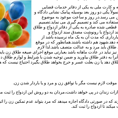
مه و کارت ملی به یکی از دفاتر خدمات قضایی
لاً یکی دو روز بعد بوسیله پیامک نشانی دادگاه و
وجین می رسد.در روز و ساعت موعود به موضوع
ستفاده می کند و تصمیم گیری می نماید.تصمیم
ه قطعی شده صادره به یکی از دفاتر ازدواج و طلاق
سند ازدواج یا رونوشت مصدق سند ازدواج و
رداری که مدت آن به یک ماه نرسیده باشد از
ه دهد.شهود هم داشته باشند.همانطور که در موقع
لاق باید مرد و به عدالت متصف باشد.لذا لازم
باید در عادت ماهانه باشد بعبارتی موقع اجرای صیغه طلاق زن باید 
نرا به دفتر طلاق بیاورید و ضمن توجیه شدن با شرایط و لوازم طلاق دف
اق دهد یا زن بعلت عسر و حرج بخواهد طلاق بگیرد احتیاج نیست که هم
موقت لازم نیست مگر با توافق زن و مرد و یا باردار شدن زن.
ازات زندان در پی خواهد داشت،مردان به دو روش این ازدواج را ثبت می
رند که در صورتی دادگاه اجازه میدهد که مرد بتواند عدم تمکین زن را اثب
کند تا ازدواج را ثبت کند.