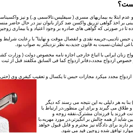
یست؟
بنی بر اخذ گواهی تزریق واکسن ضد کزاز بانوان نیز در حال حاضر من
اده تا در صورتی که گواهی های صادره بر وجود اعتیاد و یا بیماری زوجین 
 حبس تادیبی،جریمه نقدی و انفصال موقت و نهایتا” با رعایت شرایط 
ی ایشان،نسبت به قانون جدید،به نظر نزدیکتر به صواب بود.
وجه به عدم نسخ ماده ۱۶ قانون حمایت از خانواده مصوب ۱۳۵۳در خصوص ازدواج مجدد،دفانر ازدواج کما ف
بت ازدواج مجدد میکرد مجازات حبس تا یکسال و تعقیب کیفری وی (حت
ا به هر دلیلی به این نتیجه می رسند که دیگر
طلاق می گیرند و برای این منظور،در ارتباط با
نت فرزند یا فرزندان مشترک،نفقه زوجه و
شاید از همه چالش بر انگیزتر،در مورد مهریه،با
 دارند برای دادگاه نیز محترم و قابل قبول خواهد
وارد توافق شده زوجین قید می شود.