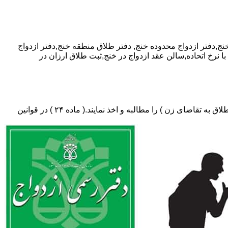
دفتر طلاق منطقه خنج,دفتر ازدواج
ا نرخ اتحاده,سالن عقد ازدواج در خنج,ثبت طلاق ارزان در
دفتر طلاق،باید در ثبت طلاق گواهی عدم امکان سازش (مخصوص طلاق توافقی و یا طلاق به تقاضای مرد ) و لازم ضروری حکم دادگاه (در طلاق به تقاضای زن ) را مطالبه و اخذ نمایند.( ماده ۲۴ ) در قوانین