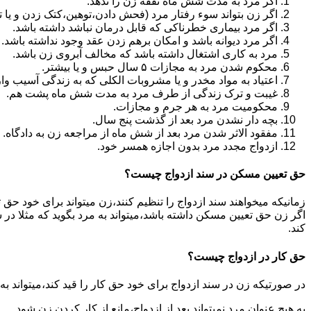
اگر مرد به مدت شش ماه نفقه زن را ندهد.
اگر زن بتواند سوء رفتار مرد (فحش دادن،توهین،کتک زدن و یا تهد
اگر مرد بیماری خطرناکی که قابل درمان نباشد داشته باشد.
اگر مرد دیوانه باشد و امکان برهم زدن عقد وجود نداشته باشد.
مرد به کاری اشتغال داشته باشد که مخالف آبروی زن باشد.
محکوم شدن مرد به مجازات ۵ سال حبس و یا بیشتر.
اعتیاد به مواد مخدر و یا مشروبات الکلی که به زندگی آسیب وا
غیبت و ترک زندگی از طرف مرد به مدت شش ماه پشت هم.
محکومیت مرد به هر جرم و مجازات.
بچه دار نشدن مرد بعد از گذشت پنج سال.
مفقود الاثر شدن مرد بعد از شش ماه از مراجعه زن به دادگاه.
ازدواج مجدد مرد بدون اجازه همسر خود.
حق تعیین مسکن در سند ازدواج چیست؟
زمانیکه میخواهند سند ازدواج را تنظیم کنند،زن میتواند برای خود حق 
اگر زن حق تعیین مسکن داشته باشد،میتواند به مرد بگوید که مثلا در ش
کند.
حق کار در ازدواج چیست؟
در صورتیکه زن در سند ازدواج برای خود حق کار را قید کند،میتواند ب
به هیچ عنوان مرد نمیتواند بعد از ازدواج،مانع از کار کردن زن شود.