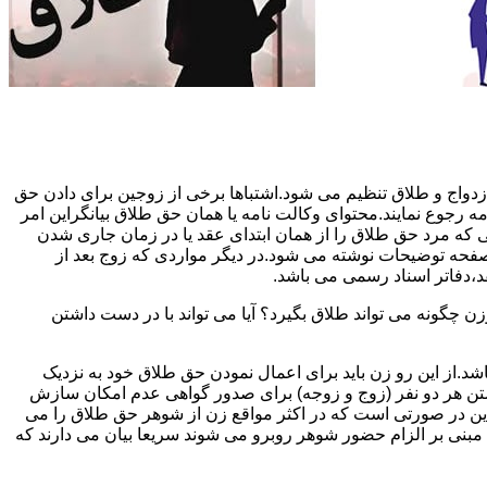
دواج و طلاق تنظیم می شود.اشتباها برخی از زوجین برای دادن حق
مه رجوع نمایند.محتوای وکالت نامه یا همان حق طلاق بیانگراین امر
تی که مرد حق طلاق را از همان ابتدای عقد یا در زمان جاری شدن
 صفحه توضیحات نوشته می شود.در دیگر مواردی که زوج بعد از
د،دفاتر اسناد رسمی می باشد.
گونه می تواند طلاق بگیرد؟ آیا می تواند با در دست داشتن
شد.از این رو زن باید برای اعمال نمودن حق طلاق خود به نزدیک
تن هر دو نفر (زوج و زوجه) برای صدور گواهی عدم امکان سازش
ن در صورتی است که در اکثر مواقع زن از شوهر حق طلاق را می
اه مبنی بر الزام حضور شوهر روبرو می شوند سریعا بیان می دارند که