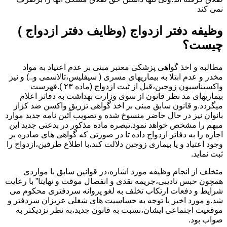
نمی کند
وظیفه دفتر ازدواج (وظایف دفتر ازدواج )
چیست؟
مطالبه و اخذ گواهی پزشکی معتبر مبنی بر عدم اعتیاد به مواد
مخدر و عدم ابتلا به بیماریهای مسری ( سیفلیس،تالاسمی و..) و نیز
واکسیناسیون زوجین،قبل از ثبت ازدواج (ماده ۲۳ ).فهرست
بیماریهای مد نظر قانون از سوی وزارت بهداشت به دفاتر اعلام
میگردد.و قانون سابق مبنی بر اخذ گواهی تزریق واکسن ضد کزاز
بانوان نیز در حال حاضر منسوخ شده و تصویب آئین نامه جدید موارد
مبهم را مشخص خواهد نمود.تبصره ماده مذکور در بدعتی جدید این
اجازه را به دفاتر ازدواج داده تا در صورتی که گواهی های صادره بر
وجود اعتیاد و یا بیماری زوجین دلالت کند،با اطلاع طرفین،ازدواج را
ثبت نماید.
متخلف از انجام وظیفه مورد اشاره،در قوانین سابق با مواردی
همچون حبس تادیبی،جریمه نقدی و انفصال موقت و نهایتا” با رعایت
شرایط و دفعات ارتکاب تخلف به لغو پروانه سردفتری محکوم می
شد.و مورد اخیر با توجه به حساسیت های شغلی عزیزان سردفتر و
موقعیت اجتماعی ایشان،نسبت به قانون جدید،به نظر نزدیکتر به
صواب بود.