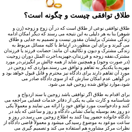
طلاق توافقی چیست و چگونه است؟
طلاق توافقی نوعی از طلاق است که در آن زوج و زوجه (زن و
شوهر) بنا به هر دلیلی به این نتیجه می رسند که دیگر امکان ادامه
زندگی مشترک برایشان مقدور نیست و تصمیم به جدایی و طلاق
می گیرند و برای این منظور،در ارتباط با کلیه مسائل مربوط به
زندگی مشترک و دیون و تکالیف آن مانند: حضانت فرزند یا فرزندان
مشترک،نفقه زوجه و فرزندان،جهیزیه،اجرت المثل دوران زوجیت
(در صورت وجود) و همچنین شاید از همه چالش بر انگیزتر،در مورد
مهریه،با یکدیگر به تفاهم و توافق می رسند.مواردی که زوجین در
مورد آن تفاهم دارند برای دادگاه نیز محترم و قابل قبول خواهد بود و
در گواهی عدم امکان سازش که از سوی دادگاه صادر می
شود،موارد توافق شده زوجین قید می شود.
برای اقدام به طلاق اگر توافقی باشد زوجین با سند ازدواج و
شناسنامه و کارت ملی به یکی از دفاتر خدمات قضایی مراجعه می
کنند و دادخواست مورد توافق خود را ارائه می نمایند و معمولاً یکی
دو روز بعد بوسیله پیامک نشانی دادگاه و روز و ساعتی که باید در
دادگاه خانواده حضور پیدا کنند به اطلاع زوجین می رسد.در روز و
ساعت موعود به موضوع رسیدگی میشود و معمولاً قاضی دادگاه از
نظرات مرکز مشاوره هم استفاده می کند و تصمیم گیری می