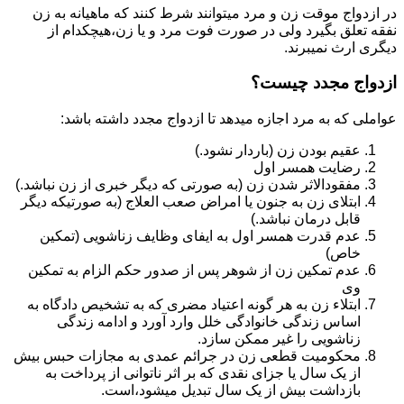
در ازدواج موقت زن و مرد میتوانند شرط کنند که ماهیانه به زن
نفقه تعلق بگیرد ولی در صورت فوت مرد و یا زن،هیچکدام از
دیگری ارث نمیبرند.
ازدواج مجدد چیست؟
عواملی که به مرد اجازه میدهد تا ازدواج مجدد داشته باشد:
عقیم بودن زن (باردار نشود.)
رضایت همسر اول
مفقودالاثر شدن زن (به صورتی که دیگر خبری از زن نباشد.)
ابتلای زن به جنون یا امراض صعب العلاج (به صورتیکه دیگر
قابل درمان نباشد.)
عدم قدرت همسر اول به ایفای وظایف زناشویی (تمکین
خاص)
عدم تمکین زن از شوهر پس از صدور حکم الزام به تمکین
وی
ابتلاء زن به هر گونه اعتیاد مضری که به تشخیص دادگاه به
اساس زندگی خانوادگی خلل وارد آورد و ادامه زندگی
زناشویی را غیر ممکن سازد.
محکومیت قطعی زن در جرائم عمدی به مجازات حبس بیش
از یک سال یا جزای نقدی که بر اثر ناتوانی از پرداخت به
بازداشت بیش از یک سال تبدیل می‎شود،است.