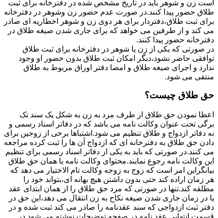
است زن و شوهر باید در تاریخ مشخص شده در دفترخانه برای ثبت
طلاق حضور پیدا کنند.در صورت عدم حضور زن وشوهر در دفترخانه
برای ثبت طلاق،دفتردار برای هر دوی زن و شوهر اخطاریه ای صادر
می کند و از طرفین می خواهد که برای جاری شدن صیغه طلاق در
دفترخانه حضور پیدا کنند.
در صورتی که یکی از زن یا شوهر در دفترخانه برای ثبت طلاق
توافقی حاضر نشود،دیگر امکان ثبت طلاق بدون حضور او وجود
ندارد و اجرای صیغه طلاق و امضا دفتر اوراق مربوط به طلاق
منتفی می شود.
حق طلاق چیست؟
اعطا نمودن حق طلاق از طرف مرد به زن به شکل یک سند تک
برگی تحت عنوان وکالت نامه می باشد که در دفاتر اسناد رسمی و
نه دفاتر ازدواج و طلاق تنظیم می شود.اشتباها برخی از زوجین برای
دادن حق طلاق به دفترخانه ای که ازدواج آن ها را ثبت کرده مراجعه
می کنند.در صورتی که باید به یکی از دفاتر اسناد رسمی برای تنظیم
این وکالت نامه رجوع نمایند.محتوای وکالت نامه یا همان حق طلاق
بیانگراین امر است که زوج به زوجه وکالت تام الاختیار می دهد که
هر زمان اراده کند حتی بدون داشتن هیچ بهانه ای،بتواند خود را
مطلقه کند.تنها در صورتی که مرد حق طلاق را از همان ابتدای عقد
یا در زمان جاری شدن صیغه نکاح به زن انتقال می دهد،این حق در
دفتر ثبت ازدواجی که سند عقدنامه را صادر می کند ثبت شده و در
قسمت انتهایی عقد نامه در صفحه توضیحات نوشته می شود.در