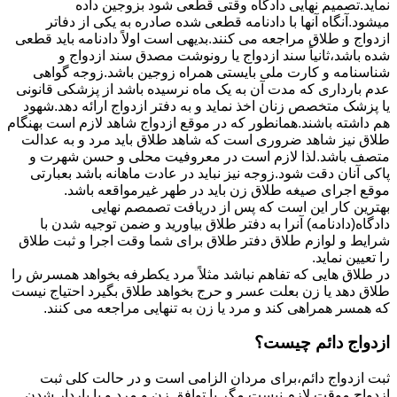
نماید.تصمیم نهایی دادگاه وقتی قطعی شود بزوجین داده
میشود.آنگاه آنها با دادنامه قطعی شده صادره به یکی از دفاتر
ازدواج و طلاق مراجعه می کنند.بدیهی است اولاً دادنامه باید قطعی
شده باشد،ثانیاً سند ازدواج یا رونوشت مصدق سند ازدواج و
شناسنامه و کارت ملی بایستی همراه زوجین باشد.زوجه گواهی
عدم بارداری که مدت آن به یک ماه نرسیده باشد از پزشکی قانونی
یا پزشک متخصص زنان اخذ نماید و به دفتر ازدواج ارائه دهد.شهود
هم داشته باشند.همانطور که در موقع ازدواج شاهد لازم است بهنگام
طلاق نیز شاهد ضروری است که شاهد طلاق باید مرد و به عدالت
متصف باشد.لذا لازم است در معروفیت محلی و حسن شهرت و
پاکی آنان دقت شود.زوجه نیز نباید در عادت ماهانه باشد بعبارتی
موقع اجرای صیغه طلاق زن باید در طهر غیرمواقعه باشد.
بهترین کار این است که پس از دریافت تصمصم نهایی
دادگاه(دادنامه) آنرا به دفتر طلاق بیاورید و ضمن توجیه شدن با
شرایط و لوازم طلاق دفتر طلاق برای شما وقت اجرا و ثبت طلاق
را تعیین نماید.
در طلاق هایی که تفاهم نباشد مثلاً مرد یکطرفه بخواهد همسرش را
طلاق دهد یا زن بعلت عسر و حرج بخواهد طلاق بگیرد احتیاج نیست
که همسر همراهی کند و مرد یا زن به تنهایی مراجعه می کنند.
ازدواج دائم چیست؟
ثبت ازدواج دائم،برای مردان الزامی است و در حالت کلی ثبت
ازدواج موقت لازم نیست مگر با توافق زن و مرد و یا باردار شدن