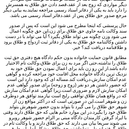
دیگر مواردی که زوج بعد از عقد،قصد دادن حق طلاق به همسرش
را دارد باید به یکی از دفاتر اسناد رسمی مراجعه نمایند.به بیانی دیگر
مرجع صدور حق طلاق پس از عقد،دفاتر اسناد رسمی می باشد.
حال پرسشی که اینجا مطرح می شود این است که پس از صدور
سند وکالت نامه حاوی حق طلاق برای زن،این حق چگونه اعمال
می شود وزن چگونه می تواند طلاق بگیرد؟ آیا می تواند با در دست
داشتن وکالتنامه حق طلاق به یکی از دفاتر ثبت ازدواج و طلاق برود
و طلاقنامه دریافت کند؟ خیر.
مطابق قانون حمایت خانواده بدون حکم دادگاه هیچ دفتری حق ثبت
طلاق را نداشته،حتی اگر مرد به زن برای طلاق،وکالت تام الاختیار
داده باشد.از این رو زن باید برای اعمال نمودن حق طلاق خود به
نزدیک ترین دادگاه خانواده محل اقامت خود مراجعه کرده و گواهی
عدم امکان سازش،دریافت کند.مساله ای که وجود دارد این است
که حضور داشتن هر دو نفر (زوج و زوجه) برای صدور گواهی عدم
امکان سازش لازم و ضروری است.زیرا گواهی عدم امکان سازش
که در واقع همان طلاق توافقی رایج است نیازمند توافق هر دوطرف
زن و شوهر است.این در صورتی است که در اکثر مواقع زن از
شوهر حق طلاق را می گیرد تا بتواند بدون حضور شوهرش بتواند
طلاق خود را بگیرد.در این موارد خانم هایی که حق طلاق دارند وقتی
با ایراد گرفتن کارمندان دادگاه مبنی بر الزام حضور شوهر روبرو
می شوند سریعا بیان می دارند که حق طلاق دارند و یا وکالت تام در
طلاق گرفته اند.ولی تنها داشتن حق طلاق مشکل آنها را برطرف