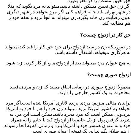
حق تعیین مسکن را در نظر بگیرد.
اگر زن حق تعیین مسکن داشته باشد،میتواند به مرد بگوید که مثلا
در شهر تهران باید خانه فراهم کنی.اگر مرد بخواهد در شهر دیگری
بدون رضایت زن خانه بگیرد،زن میتواند به آنجا نرود و نفقه خود را
هم مطالبه کند.
حق کار در ازدواج چیست؟
در صورتیکه زن در سند ازدواج برای خود حق کار را قید کند،میتواند
به هرکاری میخواهد،اشتغال داشته باشد.
به هیچ عنوان مرد نمیتواند بعد از ازدواج،مانع از کار کردن زن شود.
ازدواج صوری چیست؟
معمولا ازدواج صوری در زمانی اتفاق میفتد که زن و مردی،قصد
محاجرت به یک کشور خارجی را دارند.
برایتان مثالی میزنم: مردی برنده لاتاری آمریکا شده است.اگر مرد
بخواهد به کشور آمریکا برود میتواند زن خود را هم با خود به آمریکا
ببرد.ولی ممکن است که مرد مجرد باشد.ممکن است این مرد به
شرط گرفتن پول از یک خانم،با او ازدواج کند تا خانم را به همراه
خود و به عنوان همسر خود با آمریکا ببرد و زمانی که به آنجا رسیدند
از هم طلاق بگیرند.این یک نمونه ازدواج صوری است.