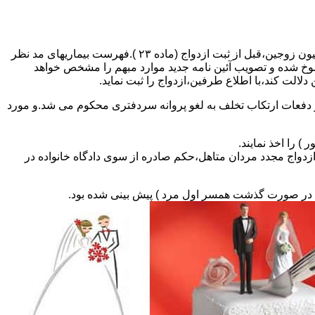
مطالبه و اخذ گواهی پزشکی معتبر مبنی بر عدم اعتیاد به مواد مخدر و عدم ابتلا به بیماریهای مسری ( سیفلیس،تالاسمی و..) و نیز واکسیناسیون زوجین،قبل از ثبت ازدواج (ماده ۲۳ ).فهرست بیماریهای مد نظر
سوخ شده و تصویب آئین نامه جدید موارد مبهم را مشخص خواهد
دلالت کند،با اطلاع طرفین،ازدواج را ثبت نماید.
و دفعات ارتکاب تخلف به لغو پروانه سردفتری محکوم می شد.و مورد
ی السابق مکلفند قبل از ثبت ازدواج مجدد مردان متاهل،حکم صادره از سوی دادگاه خانواده در
ی در صورت گذشت همسر اول مرد ) پیش بینی شده بود.