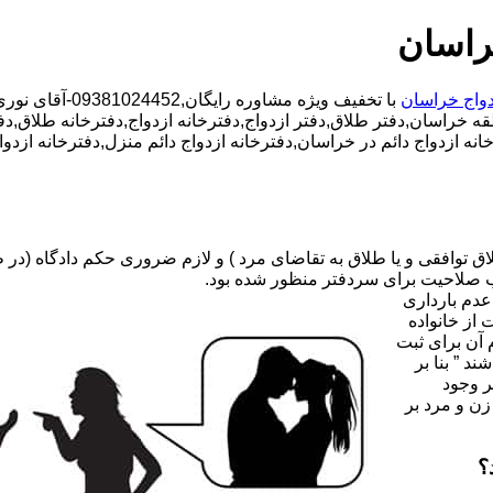
راسان
دواج خراسان
با تخفیف ویژه مشاوره رایگان,09381024452-آقای نوری,شبانه روزی کارشناسان مجرب,دفتر طلاق محدوده خراسان,
قه خراسان,دفتر طلاق,دفتر ازدواج,دفترخانه ازدواج,دفترخانه طلاق,د
خانه ازدواج دائم در خراسان,دفترخانه ازدواج دائم منزل,دفترخانه از
صلاحیت برای سردفتر منظور شده بود.
عدم بارداری
ه ۳۱ قانون جدید حمایت از خانواده
 آن برای ثبت
د ” بنا بر
ر وجود
زن و مرد بر
؟