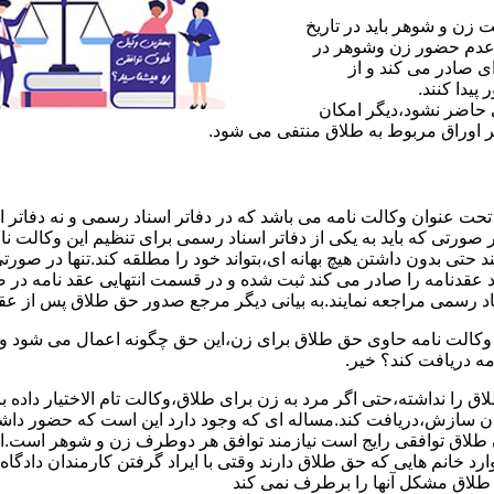
ن و شوهر باید در تاریخ
 عدم حضور زن وشوهر در
ی صادر می کند و از
یدا کنند.
ی حاضر نشود،دیگر امکان
ر اوراق مربوط به طلاق منتفی می شود.
 عنوان وکالت نامه می باشد که در دفاتر اسناد رسمی و نه دفاتر از
 صورتی که باید به یکی از دفاتر اسناد رسمی برای تنظیم این وکالت نا
د حتی بدون داشتن هیچ بهانه ای،بتواند خود را مطلقه کند.تنها در صور
د عقدنامه را صادر می کند ثبت شده و در قسمت انتهایی عقد نامه در
اد رسمی مراجعه نمایند.به بیانی دیگر مرجع صدور حق طلاق پس از عق
لت نامه حاوی حق طلاق برای زن،این حق چگونه اعمال می شود وزن چ
مه دریافت کند؟ خیر.
را نداشته،حتی اگر مرد به زن برای طلاق،وکالت تام الاختیار داده با
کان سازش،دریافت کند.مساله ای که وجود دارد این است که حضور داش
طلاق توافقی رایج است نیازمند توافق هر دوطرف زن و شوهر است.ای
وارد خانم هایی که حق طلاق دارند وقتی با ایراد گرفتن کارمندان دادگ
ق طلاق مشکل آنها را برطرف نمی کند