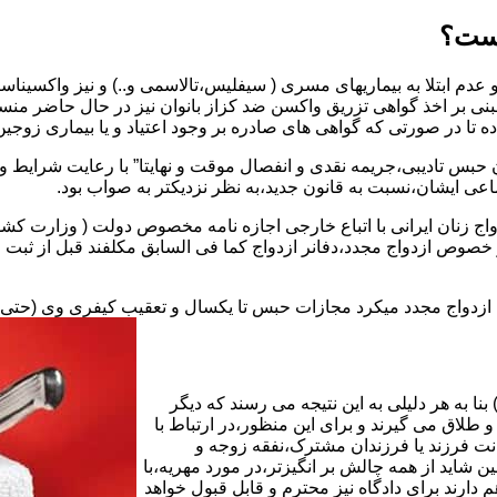
یست؟
بنی بر اخذ گواهی تزریق واکسن ضد کزاز بانوان نیز در حال حاضر من
اده تا در صورتی که گواهی های صادره بر وجود اعتیاد و یا بیماری زوجین 
 حبس تادیبی،جریمه نقدی و انفصال موقت و نهایتا” با رعایت شرایط 
ی ایشان،نسبت به قانون جدید،به نظر نزدیکتر به صواب بود.
وجه به عدم نسخ ماده ۱۶ قانون حمایت از خانواده مصوب ۱۳۵۳در خصوص ازدواج مجدد،دفانر ازدواج کما ف
بت ازدواج مجدد میکرد مجازات حبس تا یکسال و تعقیب کیفری وی (حت
ا به هر دلیلی به این نتیجه می رسند که دیگر
طلاق می گیرند و برای این منظور،در ارتباط با
نت فرزند یا فرزندان مشترک،نفقه زوجه و
شاید از همه چالش بر انگیزتر،در مورد مهریه،با
 دارند برای دادگاه نیز محترم و قابل قبول خواهد