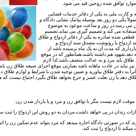
وارد توافق شده زوجین قید می شود.
مه و کارت ملی به یکی از دفاتر خدمات قضایی
لاً یکی دو روز بعد بوسیله پیامک نشانی دادگاه و
وجین می رسد.در روز و ساعت موعود به موضوع
ستفاده می کند و تصمیم گیری می نماید.تصمیم
ه قطعی شده صادره به یکی از دفاتر ازدواج و طلاق
سند ازدواج یا رونوشت مصدق سند ازدواج و
رداری که مدت آن به یک ماه نرسیده باشد از
ه دهد.شهود هم داشته باشند.همانطور که در موقع
لاق باید مرد و به عدالت متصف باشد.لذا لازم
باید در عادت ماهانه باشد بعبارتی موقع اجرای صیغه طلاق زن باید 
نرا به دفتر طلاق بیاورید و ضمن توجیه شدن با شرایط و لوازم طلاق دف
اق دهد یا زن بعلت عسر و حرج بخواهد طلاق بگیرد احتیاج نیست که هم
موقت لازم نیست مگر با توافق زن و مرد و یا باردار شدن زن.
ازات زندان در پی خواهد داشت،مردان به دو روش این ازدواج را ثبت می
رند که در صورتی دادگاه اجازه میدهد که مرد بتواند عدم تمکین زن را اثب
کند تا ازدواج را ثبت کند.