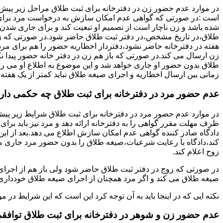
در موارد عدم حضور زن در دفترخانه برای ثبت طلاق مراحل زیر پیش
است :در صورتی که گواهی عدم امکان سازش به درخواست مرد برای
شده باشد و زن ناچار است از تصمیم او تبعیت کند و برای جاری شدن
طلاق،در تاریخ مشخص،در دفتر ثبت طلاق حاضر شود.در صورتی که
هفته در دفترخانه حاضر نشود،دفتردار اخطاریه حضور را هم برای مرد
زن ارسال می کند.در صورتی که باز هم زن در دفتر خانه حضور پیدا ن
طلاق بدون حضور او جاری خواهد شد و این موضوع به اطلاع او می ر
زمانی بین ارسال اخطاریه و اجرای صیغه طلاق نباید کمتر از یک هفته 
عدم حضور مرد در دفترخانه برای ثبت طلاق چه حکمی دار
در موارد عدم حضور مرد در دفترخانه برای ثبت طلاق شرایط زیر پیش
ظرف مهلت مقرر گواهی را به دفترخانه ارائه دهد و مرد نیز باید برا
دادگاه صادر کننده گواهی عدم امکان سازش اطلاع می دهد.بعد از این 
کند،دادگاه با رعایت شرعیات،صیغه طلاق را بدون حضور مرد جاری می 
زوج اعلام کند.
در صورتی که زوج در دفتر ثبت طلاق حاضر شود ولی باز هم از اجرای
صیغه طلاق می کند و اگر مرد همچنان از اجرای صیغه طلاق خودداری ک
نکته ایی که در اینجا باید به آن توجه کرد این است که این شرایط د
عدم حضور زن و شوهر در دفترخانه برای ثبت طلاق توافق