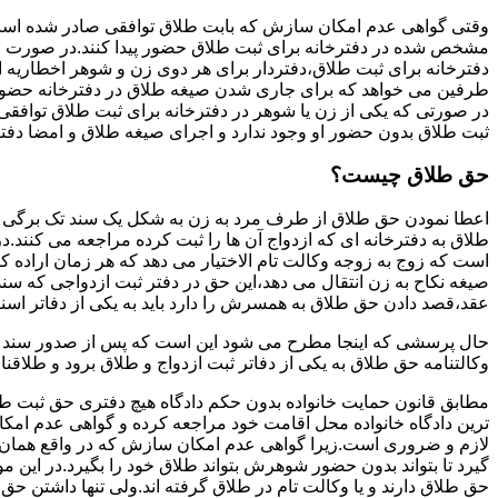
وقتی گواهی عدم امکان سازش که بابت طلاق توافقی صادر شده است ز
مشخص شده در دفترخانه برای ثبت طلاق حضور پیدا کنند.در صورت
دفترخانه برای ثبت طلاق،دفتردار برای هر دوی زن و شوهر اخطاریه ا
طرفین می خواهد که برای جاری شدن صیغه طلاق در دفترخانه حضور پ
در صورتی که یکی از زن یا شوهر در دفترخانه برای ثبت طلاق توافق
ثبت طلاق بدون حضور او وجود ندارد و اجرای صیغه طلاق و امضا دفت
حق طلاق چیست؟
اعطا نمودن حق طلاق از طرف مرد به زن به شکل یک سند تک برگی تحت
طلاق به دفترخانه ای که ازدواج آن ها را ثبت کرده مراجعه می کنند.در
است که زوج به زوجه وکالت تام الاختیار می دهد که هر زمان اراده کن
صیغه نکاح به زن انتقال می دهد،این حق در دفتر ثبت ازدواجی که سن
عقد،قصد دادن حق طلاق به همسرش را دارد باید به یکی از دفاتر اسن
حال پرسشی که اینجا مطرح می شود این است که پس از صدور سند وکا
وکالتنامه حق طلاق به یکی از دفاتر ثبت ازدواج و طلاق برود و طلاقنا
مطابق قانون حمایت خانواده بدون حکم دادگاه هیچ دفتری حق ثبت طلاق 
ترین دادگاه خانواده محل اقامت خود مراجعه کرده و گواهی عدم ام
لازم و ضروری است.زیرا گواهی عدم امکان سازش که در واقع همان 
گیرد تا بتواند بدون حضور شوهرش بتواند طلاق خود را بگیرد.در این م
حق طلاق دارند و یا وکالت تام در طلاق گرفته اند.ولی تنها داشتن ح