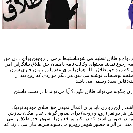
دواج و طلاق تنظیم می شود.اشتباها برخی از زوجین برای دادن حق
مه رجوع نمایند.محتوای وکالت نامه یا همان حق طلاق بیانگراین امر
تی که مرد حق طلاق را از همان ابتدای عقد یا در زمان جاری شدن
 صفحه توضیحات نوشته می شود.در دیگر مواردی که زوج بعد از
د،دفاتر اسناد رسمی می باشد.
گونه می تواند طلاق بگیرد؟ آیا می تواند با در دست داشتن
شد.از این رو زن باید برای اعمال نمودن حق طلاق خود به نزدیک
تن هر دو نفر (زوج و زوجه) برای صدور گواهی عدم امکان سازش
ن در صورتی است که در اکثر مواقع زن از شوهر حق طلاق را می
اه مبنی بر الزام حضور شوهر روبرو می شوند سریعا بیان می دارند که