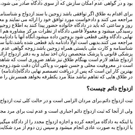
بود و در گواهی عدم امکان سازش که از سوی دادگاه صادر می شود،م
برای اقدام به طلاق اگر توافقی باشد زوجین با سند ازدواج و شناسنا
مراجعه می کنند و دادخواست مورد توافق خود را ارائه می نمایند و معمو
روز و ساعتی که باید در دادگاه خانواده حضور پیدا کنند به اطلاع ز
رسیدگی میشود و معمولاً قاضی دادگاه از نظرات مرکز مشاوره هم ا
نهایی دادگاه وقتی قطعی شود بزوجین داده میشود.آنگاه آنها با دادنام
مراجعه می کنند.بدیهی است اولاً دادنامه باید قطعی شده باشد،ثانیاً 
شناسنامه و کارت ملی بایستی همراه زوجین باشد.زوجه گواهی عدم با
پزشکی قانونی یا پزشک متخصص زنان اخذ نماید و به دفتر ازدواج ارائ
ازدواج شاهد لازم است بهنگام طلاق نیز شاهد ضروری است که شاهد ط
است در معروفیت محلی و حسن شهرت و پاکی آنان دقت شود.زوجه نیز ن
بهترین کار این است که پس از دریافت تصمصم نهایی دادگاه(دادنامه) آ
در طلاق هایی که تفاهم نباشد مثلاً مرد یکطرفه بخواهد همسرش را طل
ازدواج دائم چیست؟
ثبت ازدواج دائم،برای مردان الزامی است و در حالت کلی ثبت ازدواج 
ولی از آنجا که ثبت ازدواج دائم اجباری است و عدم ثبت برای مرد مج
یا اینکه به دادگاه مراجعه کرده و اجازه ازدواج مجدد را از دادگاه میگی
یا ازدواج به صورت عادی انجام میشود و سپس زن دوم از مرد شکایت می