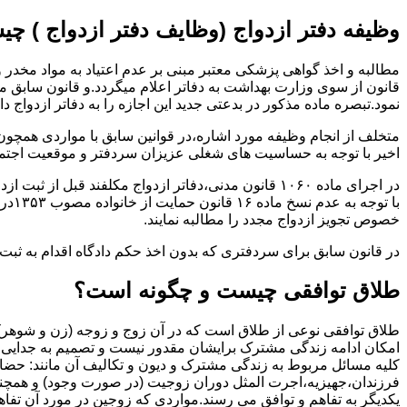
وظیفه دفتر ازدواج (وظایف دفتر ازدواج ) چ
قانون از سوی وزارت بهداشت به دفاتر اعلام میگردد.و قانون سابق م
نمود.تبصره ماده مذکور در بدعتی جدید این اجازه را به دفاتر ازدواج د
متخلف از انجام وظیفه مورد اشاره،در قوانین سابق با مواردی همچون
اخیر با توجه به حساسیت های شغلی عزیزان سردفتر و موقعیت اجتماع
در اجرای ماده ۱۰۶۰ قانون مدنی،دفاتر ازدواج مکلفند قبل از ثبت ازدواج زنان ایرانی با اتباع خارجی اجازه نامه مخصوص دولت ( وزارت کشور ) را اخذ نمایند.
با ت
خصوص تجویز ازدواج مجدد را مطالبه نمایند.
در قانون سابق برای سردفتری که بدون اخذ حکم دادگاه اقدام به ث
طلاق توافقی چیست و چگونه است؟
طلاق توافقی نوعی از طلاق است که در آن زوج و زوجه (زن و شوهر) بن
امکان ادامه زندگی مشترک برایشان مقدور نیست و تصمیم به جدایی و 
کلیه مسائل مربوط به زندگی مشترک و دیون و تکالیف آن مانند: حضا
فرزندان،جهیزیه،اجرت المثل دوران زوجیت (در صورت وجود) و همچنین 
یکدیگر به تفاهم و توافق می رسند.مواردی که زوجین در مورد آن تفاهم