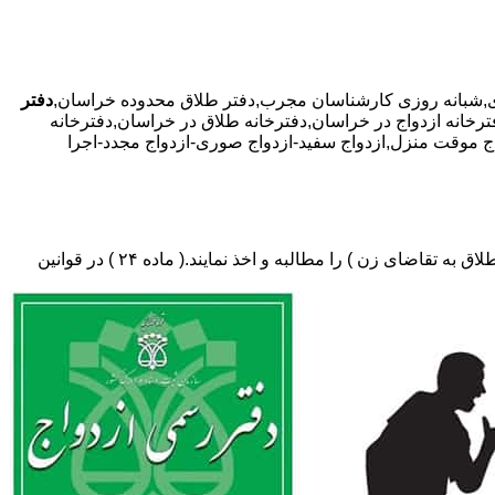
دفتر
فترخانه ازدواج در خراسان,دفترخانه طلاق در خراسان,دفترخانه
دواج موقت منزل,ازدواج سفید-ازدواج صوری-ازدواج مجدد-اجرا
دفتر طلاق،باید در ثبت طلاق گواهی عدم امکان سازش (مخصوص طلاق توافقی و یا طلاق به تقاضای مرد ) و لازم ضروری حکم دادگاه (در طلاق به تقاضای زن ) را مطالبه و اخذ نمایند.( ماده ۲۴ ) در قوانین