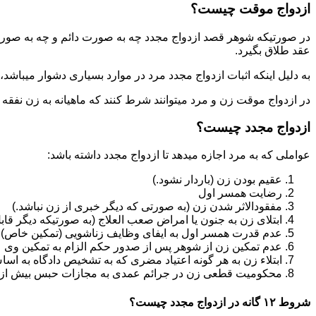
ازدواج موقت چیست؟
در صورتیکه شوهر قصد ازدواج مجدد چه به صورت دائم و چه به صورت م
عقد طلاق بگیرد.
به دلیل اینکه اثبات ازدواج مجدد مرد در موارد بسیاری دشوار میباشد،م
در ازدواج موقت زن و مرد میتوانند شرط کنند که ماهیانه به زن نفقه
ازدواج مجدد چیست؟
عواملی که به مرد اجازه میدهد تا ازدواج مجدد داشته باشد:
عقیم بودن زن (باردار نشود.)
رضایت همسر اول
مفقودالاثر شدن زن (به صورتی که دیگر خبری از زن نباشد.)
ابتلای زن به جنون یا امراض صعب العلاج (به صورتیکه دیگر قابل
عدم قدرت همسر اول به ایفای وظایف زناشویی (تمکین خاص)
عدم تمکین زن از شوهر پس از صدور حکم الزام به تمکین وی
ابتلاء زن به هر گونه اعتیاد مضری که به تشخیص دادگاه به اسا
محکومیت قطعی زن در جرائم عمدی به مجازات حبس بیش از یک سال ی
شروط ۱۲ گانه در ازدواج مجدد چیست؟