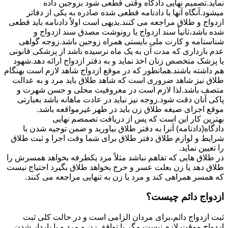
نماید.تصمیم نهایی دادگاه وقتی قطعی شود بزوجین داده
میشود.آنگاه آنها با دادنامه قطعی شده صادره به یکی از دفاتر
ازدواج و طلاق مراجعه می کنند.بدیهی است اولاً دادنامه باید قطعی
شده باشد،ثانیاً سند ازدواج یا رونوشت مصدق سند ازدواج و
شناسنامه و کارت ملی بایستی همراه زوجین باشد.زوجه گواهی
عدم بارداری که مدت آن به یک ماه نرسیده باشد از پزشکی قانونی
یا پزشک متخصص زنان اخذ نماید و به دفتر ازدواج ارائه دهد.شهود
هم داشته باشند.همانطور که در موقع ازدواج شاهد لازم است بهنگام
طلاق نیز شاهد ضروری است که شاهد طلاق باید مرد و به عدالت
متصف باشد.لذا لازم است در معروفیت محلی و حسن شهرت و
پاکی آنان دقت شود.زوجه نیز نباید در عادت ماهانه باشد بعبارتی
موقع اجرای صیغه طلاق زن باید در طهر غیرمواقعه باشد.
بهترین کار این است که پس از دریافت تصمصم نهایی
دادگاه(دادنامه) آنرا به دفتر طلاق بیاورید و ضمن توجیه شدن با
شرایط و لوازم طلاق دفتر طلاق برای شما وقت اجرا و ثبت طلاق
را تعیین نماید.
در طلاق هایی که تفاهم نباشد مثلاً مرد یکطرفه بخواهد همسرش را
طلاق دهد یا زن بعلت عسر و حرج بخواهد طلاق بگیرد احتیاج نیست
که همسر همراهی کند و مرد یا زن به تنهایی مراجعه می کنند.
ازدواج دائم چیست؟
ثبت ازدواج دائم،برای مردان الزامی است و در حالت کلی ثبت
ازدواج موقت لازم نیست مگر با توافق زن و مرد و یا باردار شدن