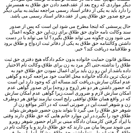
دیگر مواردی که زوج بعد از عقد،قصد دادن حق طلاق به همسرش
را دارد باید به یکی از دفاتر اسناد رسمی مراجعه نمایند.به بیانی دیگر
مرجع صدور حق طلاق پس از عقد،دفاتر اسناد رسمی می باشد.
حال پرسشی که اینجا مطرح می شود این است که پس از صدور
سند وکالت نامه حاوی حق طلاق برای زن،این حق چگونه اعمال
می شود وزن چگونه می تواند طلاق بگیرد؟ آیا می تواند با در دست
داشتن وکالتنامه حق طلاق به یکی از دفاتر ثبت ازدواج و طلاق برود
و طلاقنامه دریافت کند؟ خیر.
مطابق قانون حمایت خانواده بدون حکم دادگاه هیچ دفتری حق ثبت
طلاق را نداشته،حتی اگر مرد به زن برای طلاق،وکالت تام الاختیار
داده باشد.از این رو زن باید برای اعمال نمودن حق طلاق خود به
نزدیک ترین دادگاه خانواده محل اقامت خود مراجعه کرده و گواهی
عدم امکان سازش،دریافت کند.مساله ای که وجود دارد این است
که حضور داشتن هر دو نفر (زوج و زوجه) برای صدور گواهی عدم
امکان سازش لازم و ضروری است.زیرا گواهی عدم امکان سازش
که در واقع همان طلاق توافقی رایج است نیازمند توافق هر دوطرف
زن و شوهر است.این در صورتی است که در اکثر مواقع زن از
شوهر حق طلاق را می گیرد تا بتواند بدون حضور شوهرش بتواند
طلاق خود را بگیرد.در این موارد خانم هایی که حق طلاق دارند وقتی
با ایراد گرفتن کارمندان دادگاه مبنی بر الزام حضور شوهر روبرو
می شوند سریعا بیان می دارند که حق طلاق دارند و یا وکالت تام در
طلاق گرفته اند.ولی تنها داشتن حق طلاق مشکل آنها را برطرف