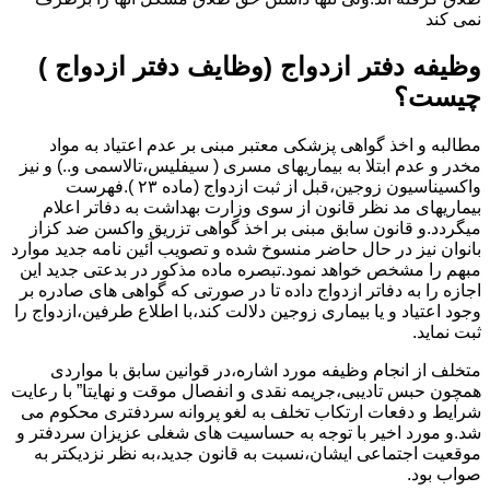
نمی کند
وظیفه دفتر ازدواج (وظایف دفتر ازدواج )
چیست؟
مطالبه و اخذ گواهی پزشکی معتبر مبنی بر عدم اعتیاد به مواد
مخدر و عدم ابتلا به بیماریهای مسری ( سیفلیس،تالاسمی و..) و نیز
واکسیناسیون زوجین،قبل از ثبت ازدواج (ماده ۲۳ ).فهرست
بیماریهای مد نظر قانون از سوی وزارت بهداشت به دفاتر اعلام
میگردد.و قانون سابق مبنی بر اخذ گواهی تزریق واکسن ضد کزاز
بانوان نیز در حال حاضر منسوخ شده و تصویب آئین نامه جدید موارد
مبهم را مشخص خواهد نمود.تبصره ماده مذکور در بدعتی جدید این
اجازه را به دفاتر ازدواج داده تا در صورتی که گواهی های صادره بر
وجود اعتیاد و یا بیماری زوجین دلالت کند،با اطلاع طرفین،ازدواج را
ثبت نماید.
متخلف از انجام وظیفه مورد اشاره،در قوانین سابق با مواردی
همچون حبس تادیبی،جریمه نقدی و انفصال موقت و نهایتا” با رعایت
شرایط و دفعات ارتکاب تخلف به لغو پروانه سردفتری محکوم می
شد.و مورد اخیر با توجه به حساسیت های شغلی عزیزان سردفتر و
موقعیت اجتماعی ایشان،نسبت به قانون جدید،به نظر نزدیکتر به
صواب بود.