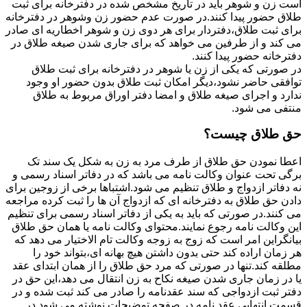
است زن و شوهر باید در تاریخ مشخص شده در دفترخانه برای ثبت
طلاق حضور پیدا کنند.در صورت عدم حضور زن وشوهر در دفترخانه
برای ثبت طلاق،دفتردار برای هر دوی زن و شوهر اخطاریه ای صادر
می کند و از طرفین می خواهد که برای جاری شدن صیغه طلاق در
دفترخانه حضور پیدا کنند.
در صورتی که یکی از زن یا شوهر در دفترخانه برای ثبت طلاق
توافقی حاضر نشود،دیگر امکان ثبت طلاق بدون حضور او وجود
ندارد و اجرای صیغه طلاق و امضا دفتر اوراق مربوط به طلاق
منتفی می شود.
حق طلاق چیست؟
اعطا نمودن حق طلاق از طرف مرد به زن به شکل یک سند تک
برگی تحت عنوان وکالت نامه می باشد که در دفاتر اسناد رسمی و
نه دفاتر ازدواج و طلاق تنظیم می شود.اشتباها برخی از زوجین برای
دادن حق طلاق به دفترخانه ای که ازدواج آن ها را ثبت کرده مراجعه
می کنند.در صورتی که باید به یکی از دفاتر اسناد رسمی برای تنظیم
این وکالت نامه رجوع نمایند.محتوای وکالت نامه یا همان حق طلاق
بیانگراین امر است که زوج به زوجه وکالت تام الاختیار می دهد که
هر زمان اراده کند حتی بدون داشتن هیچ بهانه ای،بتواند خود را
مطلقه کند.تنها در صورتی که مرد حق طلاق را از همان ابتدای عقد
یا در زمان جاری شدن صیغه نکاح به زن انتقال می دهد،این حق در
دفتر ثبت ازدواجی که سند عقدنامه را صادر می کند ثبت شده و در
قسمت انتهایی عقد نامه در صفحه توضیحات نوشته می شود.در