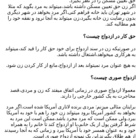
حق تعیین مسکن را در نظر بگیرد.
اگر زن حق تعیین مسکن داشته باشد،میتواند به مرد بگوید که مثلا
در شهر تهران باید خانه فراهم کنی.اگر مرد بخواهد در شهر دیگری
بدون رضایت زن خانه بگیرد،زن میتواند به آنجا نرود و نفقه خود را
هم مطالبه کند.
حق کار در ازدواج چیست؟
در صورتیکه زن در سند ازدواج برای خود حق کار را قید کند،میتواند
به هرکاری میخواهد،اشتغال داشته باشد.
به هیچ عنوان مرد نمیتواند بعد از ازدواج،مانع از کار کردن زن شود.
ازدواج صوری چیست؟
معمولا ازدواج صوری در زمانی اتفاق میفتد که زن و مردی،قصد
محاجرت به یک کشور خارجی را دارند.
برایتان مثالی میزنم: مردی برنده لاتاری آمریکا شده است.اگر مرد
بخواهد به کشور آمریکا برود میتواند زن خود را هم با خود به آمریکا
ببرد.ولی ممکن است که مرد مجرد باشد.ممکن است این مرد به
شرط گرفتن پول از یک خانم،با او ازدواج کند تا خانم را به همراه
خود و به عنوان همسر خود با آمریکا ببرد و زمانی که به آنجا رسیدند
از هم طلاق بگیرند.این یک نمونه ازدواج صوری است.