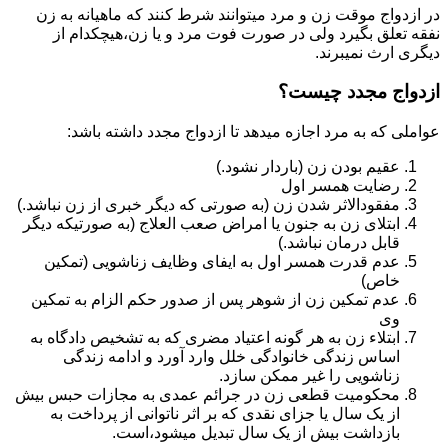
در ازدواج موقت زن و مرد میتوانند شرط کنند که ماهیانه به زن
نفقه تعلق بگیرد ولی در صورت فوت مرد و یا زن،هیچکدام از
دیگری ارث نمیبرند.
ازدواج مجدد چیست؟
عواملی که به مرد اجازه میدهد تا ازدواج مجدد داشته باشد:
عقیم بودن زن (باردار نشود.)
رضایت همسر اول
مفقودالاثر شدن زن (به صورتی که دیگر خبری از زن نباشد.)
ابتلای زن به جنون یا امراض صعب العلاج (به صورتیکه دیگر
قابل درمان نباشد.)
عدم قدرت همسر اول به ایفای وظایف زناشویی (تمکین
خاص)
عدم تمکین زن از شوهر پس از صدور حکم الزام به تمکین
وی
ابتلاء زن به هر گونه اعتیاد مضری که به تشخیص دادگاه به
اساس زندگی خانوادگی خلل وارد آورد و ادامه زندگی
زناشویی را غیر ممکن سازد.
محکومیت قطعی زن در جرائم عمدی به مجازات حبس بیش
از یک سال یا جزای نقدی که بر اثر ناتوانی از پرداخت به
بازداشت بیش از یک سال تبدیل می‎شود،است.