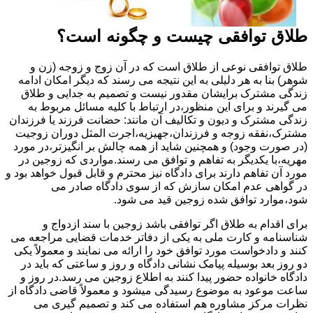
طلاق توافقی چیست و چگونه است؟
طلاق توافقی نوعی از طلاق است که در آن زوج و زوجه (زن و
شوهر) بنا به هر دلیلی به این نتیجه می رسند که دیگر امکان ادامه
زندگی مشترک برایشان مقدور نیست و تصمیم به جدایی و طلاق
می گیرند و برای این منظور،در ارتباط با کلیه مسائل مربوط به
زندگی مشترک و دیون و تکالیف آن مانند: حضانت فرزند یا فرزندان
مشترک،نفقه زوجه و فرزندان،جهیزیه،اجرت المثل دوران زوجیت
(در صورت وجود) و همچنین شاید از همه چالش بر انگیزتر،در مورد
مهریه،با یکدیگر به تفاهم و توافق می رسند.مواردی که زوجین در
مورد آن تفاهم دارند برای دادگاه نیز محترم و قابل قبول خواهد بود و
در گواهی عدم امکان سازش که از سوی دادگاه صادر می
شود،موارد توافق شده زوجین قید می شود.
برای اقدام به طلاق اگر توافقی باشد زوجین با سند ازدواج و
شناسنامه و کارت ملی به یکی از دفاتر خدمات قضایی مراجعه می
کنند و دادخواست مورد توافق خود را ارائه می نمایند و معمولاً یکی
دو روز بعد بوسیله پیامک نشانی دادگاه و روز و ساعتی که باید در
دادگاه خانواده حضور پیدا کنند به اطلاع زوجین می رسد.در روز و
ساعت موعود به موضوع رسیدگی میشود و معمولاً قاضی دادگاه از
نظرات مرکز مشاوره هم استفاده می کند و تصمیم گیری می