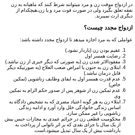
در ازدواج موقت زن و مرد میتوانند شرط کنند که ماهیانه به زن
نفقه تعلق بگیرد ولی در صورت فوت مرد و یا زن،هیچکدام از
دیگری ارث نمیبرند.
ازدواج مجدد چیست؟
عواملی که به مرد اجازه میدهد تا ازدواج مجدد داشته باشد:
عقیم بودن زن (باردار نشود.)
رضایت همسر اول
مفقودالاثر شدن زن (به صورتی که دیگر خبری از زن نباشد.)
ابتلای زن به جنون یا امراض صعب العلاج (به صورتیکه دیگر
قابل درمان نباشد.)
عدم قدرت همسر اول به ایفای وظایف زناشویی (تمکین
خاص)
عدم تمکین زن از شوهر پس از صدور حکم الزام به تمکین
وی
ابتلاء زن به هر گونه اعتیاد مضری که به تشخیص دادگاه به
اساس زندگی خانوادگی خلل وارد آورد و ادامه زندگی
زناشویی را غیر ممکن سازد.
محکومیت قطعی زن در جرائم عمدی به مجازات حبس بیش
از یک سال یا جزای نقدی که بر اثر ناتوانی از پرداخت به
بازداشت بیش از یک سال تبدیل می‎شود،است.