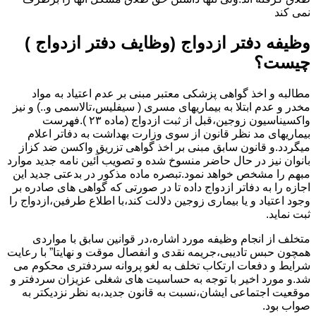
نمی کند
وظیفه دفتر ازدواج (وظایف دفتر ازدواج )
چیست؟
مطالبه و اخذ گواهی پزشکی معتبر مبنی بر عدم اعتیاد به مواد
مخدر و عدم ابتلا به بیماریهای مسری ( سیفلیس،تالاسمی و..) و نیز
واکسیناسیون زوجین،قبل از ثبت ازدواج (ماده ۲۳ ).فهرست
بیماریهای مد نظر قانون از سوی وزارت بهداشت به دفاتر اعلام
میگردد.و قانون سابق مبنی بر اخذ گواهی تزریق واکسن ضد کزاز
بانوان نیز در حال حاضر منسوخ شده و تصویب آئین نامه جدید موارد
مبهم را مشخص خواهد نمود.تبصره ماده مذکور در بدعتی جدید این
اجازه را به دفاتر ازدواج داده تا در صورتی که گواهی های صادره بر
وجود اعتیاد و یا بیماری زوجین دلالت کند،با اطلاع طرفین،ازدواج را
ثبت نماید.
متخلف از انجام وظیفه مورد اشاره،در قوانین سابق با مواردی
همچون حبس تادیبی،جریمه نقدی و انفصال موقت و نهایتا” با رعایت
شرایط و دفعات ارتکاب تخلف به لغو پروانه سردفتری محکوم می
شد.و مورد اخیر با توجه به حساسیت های شغلی عزیزان سردفتر و
موقعیت اجتماعی ایشان،نسبت به قانون جدید،به نظر نزدیکتر به
صواب بود.