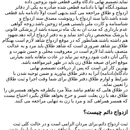
نماید.تصمیم نهایی دادگاه وقتی قطعی شود بزوجین داده
میشود.آنگاه آنها با دادنامه قطعی شده صادره به یکی از دفاتر
ازدواج و طلاق مراجعه می کنند.بدیهی است اولاً دادنامه باید قطعی
شده باشد،ثانیاً سند ازدواج یا رونوشت مصدق سند ازدواج و
شناسنامه و کارت ملی بایستی همراه زوجین باشد.زوجه گواهی
عدم بارداری که مدت آن به یک ماه نرسیده باشد از پزشکی قانونی
یا پزشک متخصص زنان اخذ نماید و به دفتر ازدواج ارائه دهد.شهود
هم داشته باشند.همانطور که در موقع ازدواج شاهد لازم است بهنگام
طلاق نیز شاهد ضروری است که شاهد طلاق باید مرد و به عدالت
متصف باشد.لذا لازم است در معروفیت محلی و حسن شهرت و
پاکی آنان دقت شود.زوجه نیز نباید در عادت ماهانه باشد بعبارتی
موقع اجرای صیغه طلاق زن باید در طهر غیرمواقعه باشد.
بهترین کار این است که پس از دریافت تصمصم نهایی
دادگاه(دادنامه) آنرا به دفتر طلاق بیاورید و ضمن توجیه شدن با
شرایط و لوازم طلاق دفتر طلاق برای شما وقت اجرا و ثبت طلاق
را تعیین نماید.
در طلاق هایی که تفاهم نباشد مثلاً مرد یکطرفه بخواهد همسرش را
طلاق دهد یا زن بعلت عسر و حرج بخواهد طلاق بگیرد احتیاج نیست
که همسر همراهی کند و مرد یا زن به تنهایی مراجعه می کنند.
ازدواج دائم چیست؟
ثبت ازدواج دائم،برای مردان الزامی است و در حالت کلی ثبت
ازدواج موقت لازم نیست مگر با توافق زن و مرد و یا باردار شدن