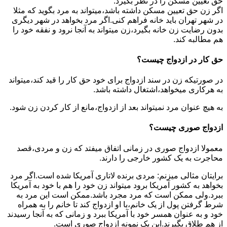
حق تعیین مسکن را در نظر بگیرد.
اگر زن حق تعیین مسکن داشته باشد،میتواند به مرد بگوید که مثلا
در شهر تهران باید خانه فراهم کنی.اگر مرد بخواهد در شهر دیگری
بدون رضایت زن خانه بگیرد،زن میتواند به آنجا نرود و نفقه خود را
هم مطالبه کند.
حق کار در ازدواج چیست؟
در صورتیکه زن در سند ازدواج برای خود حق کار را قید کند،میتواند
به هرکاری میخواهد،اشتغال داشته باشد.
به هیچ عنوان مرد نمیتواند بعد از ازدواج،مانع از کار کردن زن شود.
ازدواج صوری چیست؟
معمولا ازدواج صوری در زمانی اتفاق میفتد که زن و مردی،قصد
محاجرت به یک کشور خارجی را دارند.
برایتان مثالی میزنم: مردی برنده لاتاری آمریکا شده است.اگر مرد
بخواهد به کشور آمریکا برود میتواند زن خود را هم با خود به آمریکا
ببرد.ولی ممکن است که مرد مجرد باشد.ممکن است این مرد به
شرط گرفتن پول از یک خانم،با او ازدواج کند تا خانم را به همراه
خود و به عنوان همسر خود با آمریکا ببرد و زمانی که به آنجا رسیدند
از هم طلاق بگیرند.این یک نمونه ازدواج صوری است.