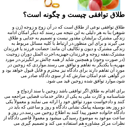
طلاق توافقی چیست و چگونه است؟
طلاق توافقی نوعی از طلاق است که در آن زوج و زوجه (زن و
شوهر) بنا به هر دلیلی به این نتیجه می رسند که دیگر امکان ادامه
زندگی مشترک برایشان مقدور نیست و تصمیم به جدایی و طلاق
می گیرند و برای این منظور،در ارتباط با کلیه مسائل مربوط به
زندگی مشترک و دیون و تکالیف آن مانند: حضانت فرزند یا فرزندان
مشترک،نفقه زوجه و فرزندان،جهیزیه،اجرت المثل دوران زوجیت
(در صورت وجود) و همچنین شاید از همه چالش بر انگیزتر،در مورد
مهریه،با یکدیگر به تفاهم و توافق می رسند.مواردی که زوجین در
مورد آن تفاهم دارند برای دادگاه نیز محترم و قابل قبول خواهد بود و
در گواهی عدم امکان سازش که از سوی دادگاه صادر می
شود،موارد توافق شده زوجین قید می شود.
برای اقدام به طلاق اگر توافقی باشد زوجین با سند ازدواج و
شناسنامه و کارت ملی به یکی از دفاتر خدمات قضایی مراجعه می
کنند و دادخواست مورد توافق خود را ارائه می نمایند و معمولاً یکی
دو روز بعد بوسیله پیامک نشانی دادگاه و روز و ساعتی که باید در
دادگاه خانواده حضور پیدا کنند به اطلاع زوجین می رسد.در روز و
ساعت موعود به موضوع رسیدگی میشود و معمولاً قاضی دادگاه از
نظرات مرکز مشاوره هم استفاده می کند و تصمیم گیری می