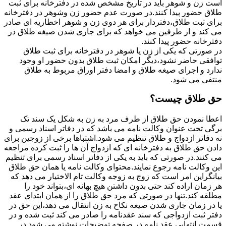
است زن و شوهر باید در تاریخ مشخص شده در دفترخانه برای ثبت
طلاق حضور پیدا کنند.در صورت عدم حضور زن وشوهر در دفترخانه
برای ثبت طلاق،دفتردار برای هر دوی زن و شوهر اخطاریه ای صادر
می کند و از طرفین می خواهد که برای جاری شدن صیغه طلاق در
دفترخانه حضور پیدا کنند.
در صورتی که یکی از زن یا شوهر در دفترخانه برای ثبت طلاق
توافقی حاضر نشود،دیگر امکان ثبت طلاق بدون حضور او وجود
ندارد و اجرای صیغه طلاق و امضا دفتر اوراق مربوط به طلاق
منتفی می شود.
حق طلاق چیست؟
اعطا نمودن حق طلاق از طرف مرد به زن به شکل یک سند تک
برگی تحت عنوان وکالت نامه می باشد که در دفاتر اسناد رسمی و
نه دفاتر ازدواج و طلاق تنظیم می شود.اشتباها برخی از زوجین برای
دادن حق طلاق به دفترخانه ای که ازدواج آن ها را ثبت کرده مراجعه
می کنند.در صورتی که باید به یکی از دفاتر اسناد رسمی برای تنظیم
این وکالت نامه رجوع نمایند.محتوای وکالت نامه یا همان حق طلاق
بیانگراین امر است که زوج به زوجه وکالت تام الاختیار می دهد که
هر زمان اراده کند حتی بدون داشتن هیچ بهانه ای،بتواند خود را
مطلقه کند.تنها در صورتی که مرد حق طلاق را از همان ابتدای عقد
یا در زمان جاری شدن صیغه نکاح به زن انتقال می دهد،این حق در
دفتر ثبت ازدواجی که سند عقدنامه را صادر می کند ثبت شده و در
قسمت انتهایی عقد نامه در صفحه توضیحات نوشته می شود.در