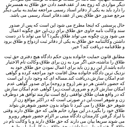
دیگر مواردی که زوج بعد از عقد،قصد دادن حق طلاق به همسرش
را دارد باید به یکی از دفاتر اسناد رسمی مراجعه نمایند.به بیانی دیگر
مرجع صدور حق طلاق پس از عقد،دفاتر اسناد رسمی می باشد.
حال پرسشی که اینجا مطرح می شود این است که پس از صدور
سند وکالت نامه حاوی حق طلاق برای زن،این حق چگونه اعمال
می شود وزن چگونه می تواند طلاق بگیرد؟ آیا می تواند با در دست
داشتن وکالتنامه حق طلاق به یکی از دفاتر ثبت ازدواج و طلاق برود
و طلاقنامه دریافت کند؟ خیر.
مطابق قانون حمایت خانواده بدون حکم دادگاه هیچ دفتری حق ثبت
طلاق را نداشته،حتی اگر مرد به زن برای طلاق،وکالت تام الاختیار
داده باشد.از این رو زن باید برای اعمال نمودن حق طلاق خود به
نزدیک ترین دادگاه خانواده محل اقامت خود مراجعه کرده و گواهی
عدم امکان سازش،دریافت کند.مساله ای که وجود دارد این است
که حضور داشتن هر دو نفر (زوج و زوجه) برای صدور گواهی عدم
امکان سازش لازم و ضروری است.زیرا گواهی عدم امکان سازش
که در واقع همان طلاق توافقی رایج است نیازمند توافق هر دوطرف
زن و شوهر است.این در صورتی است که در اکثر مواقع زن از
شوهر حق طلاق را می گیرد تا بتواند بدون حضور شوهرش بتواند
طلاق خود را بگیرد.در این موارد خانم هایی که حق طلاق دارند وقتی
با ایراد گرفتن کارمندان دادگاه مبنی بر الزام حضور شوهر روبرو
می شوند سریعا بیان می دارند که حق طلاق دارند و یا وکالت تام در
طلاق گرفته اند.ولی تنها داشتن حق طلاق مشکل آنها را برطرف