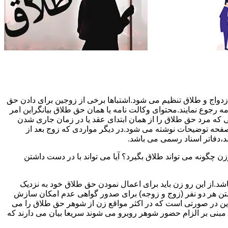
دواج و طلاق تنظیم می شود.اشتباها برخی از زوجین برای دادن حق
مه رجوع نمایند.محتوای وکالت نامه یا همان حق طلاق بیانگراین امر
تی که مرد حق طلاق را از همان ابتدای عقد یا در زمان جاری شدن
 صفحه توضیحات نوشته می شود.در دیگر مواردی که زوج بعد از
د،دفاتر اسناد رسمی می باشد.
گونه می تواند طلاق بگیرد؟ آیا می تواند با در دست داشتن
شد.از این رو زن باید برای اعمال نمودن حق طلاق خود به نزدیک
تن هر دو نفر (زوج و زوجه) برای صدور گواهی عدم امکان سازش
ن در صورتی است که در اکثر مواقع زن از شوهر حق طلاق را می
اه مبنی بر الزام حضور شوهر روبرو می شوند سریعا بیان می دارند که