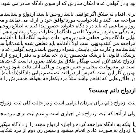
بود و در گواهی عدم امکان سازش که از سوی دادگاه صادر می شود،م
برای اقدام به طلاق اگر توافقی باشد زوجین با سند ازدواج و شناسنا
مراجعه می کنند و دادخواست مورد توافق خود را ارائه می نمایند و معمو
روز و ساعتی که باید در دادگاه خانواده حضور پیدا کنند به اطلاع ز
رسیدگی میشود و معمولاً قاضی دادگاه از نظرات مرکز مشاوره هم ا
نهایی دادگاه وقتی قطعی شود بزوجین داده میشود.آنگاه آنها با دادنام
مراجعه می کنند.بدیهی است اولاً دادنامه باید قطعی شده باشد،ثانیاً 
شناسنامه و کارت ملی بایستی همراه زوجین باشد.زوجه گواهی عدم با
پزشکی قانونی یا پزشک متخصص زنان اخذ نماید و به دفتر ازدواج ارائ
ازدواج شاهد لازم است بهنگام طلاق نیز شاهد ضروری است که شاهد ط
است در معروفیت محلی و حسن شهرت و پاکی آنان دقت شود.زوجه نیز ن
بهترین کار این است که پس از دریافت تصمصم نهایی دادگاه(دادنامه) آ
در طلاق هایی که تفاهم نباشد مثلاً مرد یکطرفه بخواهد همسرش را طل
ازدواج دائم چیست؟
ثبت ازدواج دائم،برای مردان الزامی است و در حالت کلی ثبت ازدواج 
ولی از آنجا که ثبت ازدواج دائم اجباری است و عدم ثبت برای مرد مج
یا اینکه به دادگاه مراجعه کرده و اجازه ازدواج مجدد را از دادگاه میگی
یا ازدواج به صورت عادی انجام میشود و سپس زن دوم از مرد شکایت می