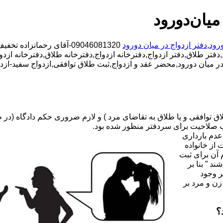
میان‌دورود
رود
,
دفتر ازدواج در میان دورود
09046081320-آقای رحمانز
فتر طلاق,دفتر ازدواج,دفترخانه ازدواج,دفترخانه طلاق,دفترخانه ازدوا
ن در میان دورود,محضر عقد و ازدواج,ثبت طلاق توافقی,ازدواج سفید-از
صلاحیت برای سردفتر منظور شده بود.
عدم بارداری
ه ۳۱ قانون جدید حمایت از خانواده
 آن برای ثبت
د ” بنا بر
ر وجود
زن و مرد بر
؟