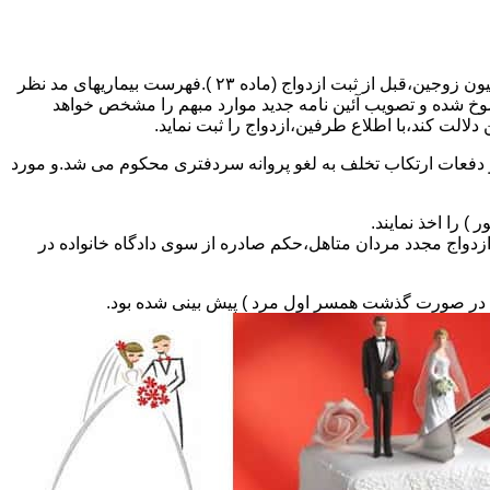
مطالبه و اخذ گواهی پزشکی معتبر مبنی بر عدم اعتیاد به مواد مخدر و عدم ابتلا به بیماریهای مسری ( سیفلیس،تالاسمی و..) و نیز واکسیناسیون زوجین،قبل از ثبت ازدواج (ماده ۲۳ ).فهرست بیماریهای مد نظر
سوخ شده و تصویب آئین نامه جدید موارد مبهم را مشخص خواهد
دلالت کند،با اطلاع طرفین،ازدواج را ثبت نماید.
و دفعات ارتکاب تخلف به لغو پروانه سردفتری محکوم می شد.و مورد
ی السابق مکلفند قبل از ثبت ازدواج مجدد مردان متاهل،حکم صادره از سوی دادگاه خانواده در
ی در صورت گذشت همسر اول مرد ) پیش بینی شده بود.