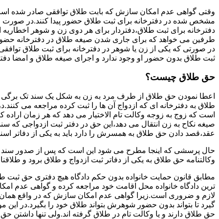
وقتی گواهی عدم امکان سازش که بابت طلاق توافقی صادر شده است ز
مشخص شده در دفترخانه برای ثبت طلاق حضور پیدا کنند.در صورت
دفترخانه برای ثبت طلاق،دفتردار برای هر دوی زن و شوهر اخطاریه ا
طرفین می خواهد که برای جاری شدن صیغه طلاق در دفترخانه حضور پ
در صورتی که یکی از زن یا شوهر در دفترخانه برای ثبت طلاق توافق
ثبت طلاق بدون حضور او وجود ندارد و اجرای صیغه طلاق و امضا دفت
حق طلاق چیست؟
اعطا نمودن حق طلاق از طرف مرد به زن به شکل یک سند تک برگی تحت
طلاق به دفترخانه ای که ازدواج آن ها را ثبت کرده مراجعه می کنند.در
است که زوج به زوجه وکالت تام الاختیار می دهد که هر زمان اراده کن
صیغه نکاح به زن انتقال می دهد،این حق در دفتر ثبت ازدواجی که سن
عقد،قصد دادن حق طلاق به همسرش را دارد باید به یکی از دفاتر اسن
حال پرسشی که اینجا مطرح می شود این است که پس از صدور سند وکا
وکالتنامه حق طلاق به یکی از دفاتر ثبت ازدواج و طلاق برود و طلاقنا
مطابق قانون حمایت خانواده بدون حکم دادگاه هیچ دفتری حق ثبت طلاق 
ترین دادگاه خانواده محل اقامت خود مراجعه کرده و گواهی عدم ام
لازم و ضروری است.زیرا گواهی عدم امکان سازش که در واقع همان 
گیرد تا بتواند بدون حضور شوهرش بتواند طلاق خود را بگیرد.در این م
حق طلاق دارند و یا وکالت تام در طلاق گرفته اند.ولی تنها داشتن ح