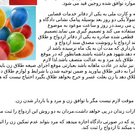
وارد توافق شده زوجین قید می شود.
مه و کارت ملی به یکی از دفاتر خدمات قضایی
لاً یکی دو روز بعد بوسیله پیامک نشانی دادگاه و
وجین می رسد.در روز و ساعت موعود به موضوع
ستفاده می کند و تصمیم گیری می نماید.تصمیم
ه قطعی شده صادره به یکی از دفاتر ازدواج و طلاق
سند ازدواج یا رونوشت مصدق سند ازدواج و
رداری که مدت آن به یک ماه نرسیده باشد از
ه دهد.شهود هم داشته باشند.همانطور که در موقع
لاق باید مرد و به عدالت متصف باشد.لذا لازم
باید در عادت ماهانه باشد بعبارتی موقع اجرای صیغه طلاق زن باید 
نرا به دفتر طلاق بیاورید و ضمن توجیه شدن با شرایط و لوازم طلاق دف
اق دهد یا زن بعلت عسر و حرج بخواهد طلاق بگیرد احتیاج نیست که هم
موقت لازم نیست مگر با توافق زن و مرد و یا باردار شدن زن.
ازات زندان در پی خواهد داشت،مردان به دو روش این ازدواج را ثبت می
رند که در صورتی دادگاه اجازه میدهد که مرد بتواند عدم تمکین زن را اثب
کند تا ازدواج را ثبت کند.