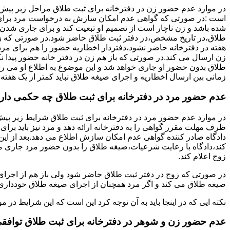
در موارد عدم حضور زن در دفترخانه برای ثبت طلاق مراحل زیر پیش
است :در صورتی که گواهی عدم امکان سازش به درخواست مرد برای
شده باشد و زن ناچار است از تصمیم او تبعیت کند و برای جاری شدن
طلاق،در تاریخ مشخص،در دفتر ثبت طلاق حاضر شود.در صورتی که
هفته در دفترخانه حاضر نشود،دفتردار اخطاریه حضور را هم برای مرد
زن ارسال می کند.در صورتی که باز هم زن در دفتر خانه حضور پیدا ن
طلاق بدون حضور او جاری خواهد شد و این موضوع به اطلاع او می ر
زمانی بین ارسال اخطاریه و اجرای صیغه طلاق نباید کمتر از یک هفته 
عدم حضور مرد در دفترخانه برای ثبت طلاق چه حکمی دار
در موارد عدم حضور مرد در دفترخانه برای ثبت طلاق شرایط زیر پیش
ظرف مهلت مقرر گواهی را به دفترخانه ارائه دهد و مرد نیز باید برا
دادگاه صادر کننده گواهی عدم امکان سازش اطلاع می دهد.بعد از این 
کند،دادگاه با رعایت شرعیات،صیغه طلاق را بدون حضور مرد جاری می 
زوج اعلام کند.
در صورتی که زوج در دفتر ثبت طلاق حاضر شود ولی باز هم از اجرای
صیغه طلاق می کند و اگر مرد همچنان از اجرای صیغه طلاق خودداری ک
نکته ایی که در اینجا باید به آن توجه کرد این است که این شرایط د
عدم حضور زن و شوهر در دفترخانه برای ثبت طلاق توافق