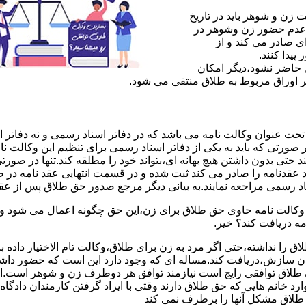
ن و شوهر باید در تاریخ
 عدم حضور زن وشوهر در
ی صادر می کند و از
یدا کنند.
ی حاضر نشود،دیگر امکان
ر اوراق مربوط به طلاق منتفی می شود.
 عنوان وکالت نامه می باشد که در دفاتر اسناد رسمی و نه دفاتر از
 صورتی که باید به یکی از دفاتر اسناد رسمی برای تنظیم این وکالت نا
د حتی بدون داشتن هیچ بهانه ای،بتواند خود را مطلقه کند.تنها در صور
د عقدنامه را صادر می کند ثبت شده و در قسمت انتهایی عقد نامه در
اد رسمی مراجعه نمایند.به بیانی دیگر مرجع صدور حق طلاق پس از عق
لت نامه حاوی حق طلاق برای زن،این حق چگونه اعمال می شود وزن چ
مه دریافت کند؟ خیر.
را نداشته،حتی اگر مرد به زن برای طلاق،وکالت تام الاختیار داده با
کان سازش،دریافت کند.مساله ای که وجود دارد این است که حضور داش
طلاق توافقی رایج است نیازمند توافق هر دوطرف زن و شوهر است.ای
وارد خانم هایی که حق طلاق دارند وقتی با ایراد گرفتن کارمندان دادگ
ق طلاق مشکل آنها را برطرف نمی کند