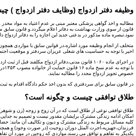
وظیفه دفتر ازدواج (وظایف دفتر ازدواج ) چ
قانون از سوی وزارت بهداشت به دفاتر اعلام میگردد.و قانون سابق م
نمود.تبصره ماده مذکور در بدعتی جدید این اجازه را به دفاتر ازدواج د
متخلف از انجام وظیفه مورد اشاره،در قوانین سابق با مواردی همچون
اخیر با توجه به حساسیت های شغلی عزیزان سردفتر و موقعیت اجتماع
در اجرای ماده ۱۰۶۰ قانون مدنی،دفاتر ازدواج مکلفند قبل از ثبت ازدواج زنان ایرانی با اتباع خارجی اجازه نامه مخصوص دولت ( وزارت کشور ) را اخذ نمایند.
با ت
خصوص تجویز ازدواج مجدد را مطالبه نمایند.
در قانون سابق برای سردفتری که بدون اخذ حکم دادگاه اقدام به ث
طلاق توافقی چیست و چگونه است؟
طلاق توافقی نوعی از طلاق است که در آن زوج و زوجه (زن و شوهر) بن
امکان ادامه زندگی مشترک برایشان مقدور نیست و تصمیم به جدایی و 
کلیه مسائل مربوط به زندگی مشترک و دیون و تکالیف آن مانند: حضا
فرزندان،جهیزیه،اجرت المثل دوران زوجیت (در صورت وجود) و همچنین 
یکدیگر به تفاهم و توافق می رسند.مواردی که زوجین در مورد آن تفاهم