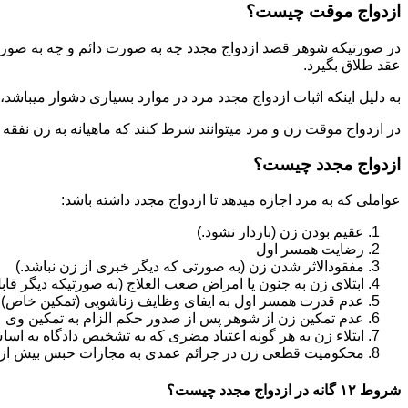
ازدواج موقت چیست؟
در صورتیکه شوهر قصد ازدواج مجدد چه به صورت دائم و چه به صورت م
عقد طلاق بگیرد.
به دلیل اینکه اثبات ازدواج مجدد مرد در موارد بسیاری دشوار میباشد،م
در ازدواج موقت زن و مرد میتوانند شرط کنند که ماهیانه به زن نفقه
ازدواج مجدد چیست؟
عواملی که به مرد اجازه میدهد تا ازدواج مجدد داشته باشد:
عقیم بودن زن (باردار نشود.)
رضایت همسر اول
مفقودالاثر شدن زن (به صورتی که دیگر خبری از زن نباشد.)
ابتلای زن به جنون یا امراض صعب العلاج (به صورتیکه دیگر قابل
عدم قدرت همسر اول به ایفای وظایف زناشویی (تمکین خاص)
عدم تمکین زن از شوهر پس از صدور حکم الزام به تمکین وی
ابتلاء زن به هر گونه اعتیاد مضری که به تشخیص دادگاه به اسا
محکومیت قطعی زن در جرائم عمدی به مجازات حبس بیش از یک سال ی
شروط ۱۲ گانه در ازدواج مجدد چیست؟