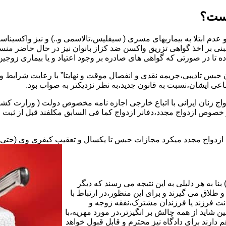
یست؟
بنی بر اخذ گواهی تزریق واکسن ضد کزاز بانوان نیز در حال حاضر من
اده تا در صورتی که گواهی های صادره بر وجود اعتیاد و یا بیماری زوجین 
 حبس تادیبی،جریمه نقدی و انفصال موقت و نهایتا” با رعایت شرایط 
ی ایشان،نسبت به قانون جدید،به نظر نزدیکتر به صواب بود.
وجه به عدم نسخ ماده ۱۶ قانون حمایت از خانواده مصوب ۱۳۵۳در خصوص ازدواج مجدد،دفانر ازدواج کما ف
بت ازدواج مجدد میکرد مجازات حبس تا یکسال و تعقیب کیفری وی (حت
ا به هر دلیلی به این نتیجه می رسند که دیگر
طلاق می گیرند و برای این منظور،در ارتباط با
نت فرزند یا فرزندان مشترک،نفقه زوجه و
شاید از همه چالش بر انگیزتر،در مورد مهریه،با
 دارند برای دادگاه نیز محترم و قابل قبول خواهد