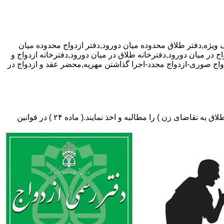
اده تخفیف ویژه,دفتر طلاق محدوده میان دورود,دفتر ازدواج محدوده میان
ج در میان دورود,دفترخانه طلاق در میان دورود,دفترخانه ازدواج و
دواج صوری-ازدواج مجدد-اجرا گذاشتن مهریه,محضر عقد و ازدواج در
دفتر طلاق،باید در ثبت طلاق گواهی عدم امکان سازش (مخصوص طلاق توافقی و یا طلاق به تقاضای مرد ) و لازم ضروری حکم دادگاه (در طلاق به تقاضای زن ) را مطالبه و اخذ نمایند.( ماده ۲۴ ) در قوانین