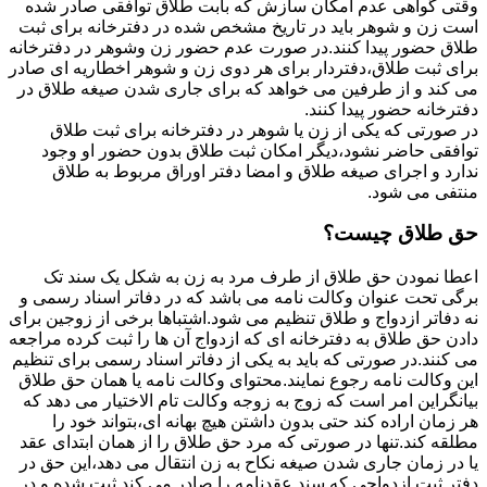
وقتی گواهی عدم امکان سازش که بابت طلاق توافقی صادر شده
است زن و شوهر باید در تاریخ مشخص شده در دفترخانه برای ثبت
طلاق حضور پیدا کنند.در صورت عدم حضور زن وشوهر در دفترخانه
برای ثبت طلاق،دفتردار برای هر دوی زن و شوهر اخطاریه ای صادر
می کند و از طرفین می خواهد که برای جاری شدن صیغه طلاق در
دفترخانه حضور پیدا کنند.
در صورتی که یکی از زن یا شوهر در دفترخانه برای ثبت طلاق
توافقی حاضر نشود،دیگر امکان ثبت طلاق بدون حضور او وجود
ندارد و اجرای صیغه طلاق و امضا دفتر اوراق مربوط به طلاق
منتفی می شود.
حق طلاق چیست؟
اعطا نمودن حق طلاق از طرف مرد به زن به شکل یک سند تک
برگی تحت عنوان وکالت نامه می باشد که در دفاتر اسناد رسمی و
نه دفاتر ازدواج و طلاق تنظیم می شود.اشتباها برخی از زوجین برای
دادن حق طلاق به دفترخانه ای که ازدواج آن ها را ثبت کرده مراجعه
می کنند.در صورتی که باید به یکی از دفاتر اسناد رسمی برای تنظیم
این وکالت نامه رجوع نمایند.محتوای وکالت نامه یا همان حق طلاق
بیانگراین امر است که زوج به زوجه وکالت تام الاختیار می دهد که
هر زمان اراده کند حتی بدون داشتن هیچ بهانه ای،بتواند خود را
مطلقه کند.تنها در صورتی که مرد حق طلاق را از همان ابتدای عقد
یا در زمان جاری شدن صیغه نکاح به زن انتقال می دهد،این حق در
دفتر ثبت ازدواجی که سند عقدنامه را صادر می کند ثبت شده و در