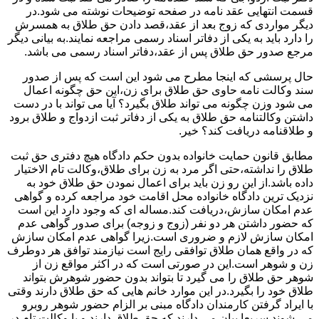
قسمت انتهایی عقد نامه در صفحه توضیحات نوشته می شود.در
دیگر مواردی که زوج بعد از عقد،قصد دادن حق طلاق به همسرش
را دارد باید به یکی از دفاتر اسناد رسمی مراجعه نمایند.به بیانی دیگر
مرجع صدور حق طلاق پس از عقد،دفاتر اسناد رسمی می باشد.
حال پرسشی که اینجا مطرح می شود این است که پس از صدور
سند وکالت نامه حاوی حق طلاق برای زن،این حق چگونه اعمال
می شود وزن چگونه می تواند طلاق بگیرد؟ آیا می تواند با در دست
داشتن وکالتنامه حق طلاق به یکی از دفاتر ثبت ازدواج و طلاق برود
و طلاقنامه دریافت کند؟ خیر.
مطابق قانون حمایت خانواده بدون حکم دادگاه هیچ دفتری حق ثبت
طلاق را نداشته،حتی اگر مرد به زن برای طلاق،وکالت تام الاختیار
داده باشد.از این رو زن باید برای اعمال نمودن حق طلاق خود به
نزدیک ترین دادگاه خانواده محل اقامت خود مراجعه کرده و گواهی
عدم امکان سازش،دریافت کند.مساله ای که وجود دارد این است
که حضور داشتن هر دو نفر (زوج و زوجه) برای صدور گواهی عدم
امکان سازش لازم و ضروری است.زیرا گواهی عدم امکان سازش
که در واقع همان طلاق توافقی رایج است نیازمند توافق هر دوطرف
زن و شوهر است.این در صورتی است که در اکثر مواقع زن از
شوهر حق طلاق را می گیرد تا بتواند بدون حضور شوهرش بتواند
طلاق خود را بگیرد.در این موارد خانم هایی که حق طلاق دارند وقتی
با ایراد گرفتن کارمندان دادگاه مبنی بر الزام حضور شوهر روبرو
می شوند سریعا بیان می دارند که حق طلاق دارند و یا وکالت تام در