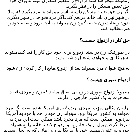
زمانیکه میخواهند سند ازدواج را تنظیم کنند،زن میتواند برای خود
حق تعیین مسکن را در نظر بگیرد.
اگر زن حق تعیین مسکن داشته باشد،میتواند به مرد بگوید که مثلا
در شهر تهران باید خانه فراهم کنی.اگر مرد بخواهد در شهر دیگری
بدون رضایت زن خانه بگیرد،زن میتواند به آنجا نرود و نفقه خود را
هم مطالبه کند.
حق کار در ازدواج چیست؟
در صورتیکه زن در سند ازدواج برای خود حق کار را قید کند،میتواند
به هرکاری میخواهد،اشتغال داشته باشد.
به هیچ عنوان مرد نمیتواند بعد از ازدواج،مانع از کار کردن زن شود.
ازدواج صوری چیست؟
معمولا ازدواج صوری در زمانی اتفاق میفتد که زن و مردی،قصد
محاجرت به یک کشور خارجی را دارند.
برایتان مثالی میزنم: مردی برنده لاتاری آمریکا شده است.اگر مرد
بخواهد به کشور آمریکا برود میتواند زن خود را هم با خود به آمریکا
ببرد.ولی ممکن است که مرد مجرد باشد.ممکن است این مرد به
شرط گرفتن پول از یک خانم،با او ازدواج کند تا خانم را به همراه
خود و به عنوان همسر خود با آمریکا ببرد و زمانی که به آنجا رسیدند