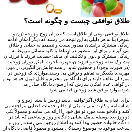
طلاق توافقی چیست و چگونه است؟
طلاق توافقی نوعی از طلاق است که در آن زوج و زوجه (زن و
شوهر) بنا به هر دلیلی به این نتیجه می رسند که دیگر امکان ادامه
زندگی مشترک برایشان مقدور نیست و تصمیم به جدایی و طلاق
می گیرند و برای این منظور،در ارتباط با کلیه مسائل مربوط به
زندگی مشترک و دیون و تکالیف آن مانند: حضانت فرزند یا فرزندان
مشترک،نفقه زوجه و فرزندان،جهیزیه،اجرت المثل دوران زوجیت
(در صورت وجود) و همچنین شاید از همه چالش بر انگیزتر،در مورد
مهریه،با یکدیگر به تفاهم و توافق می رسند.مواردی که زوجین در
مورد آن تفاهم دارند برای دادگاه نیز محترم و قابل قبول خواهد بود و
در گواهی عدم امکان سازش که از سوی دادگاه صادر می
شود،موارد توافق شده زوجین قید می شود.
برای اقدام به طلاق اگر توافقی باشد زوجین با سند ازدواج و
شناسنامه و کارت ملی به یکی از دفاتر خدمات قضایی مراجعه می
کنند و دادخواست مورد توافق خود را ارائه می نمایند و معمولاً یکی
دو روز بعد بوسیله پیامک نشانی دادگاه و روز و ساعتی که باید در
دادگاه خانواده حضور پیدا کنند به اطلاع زوجین می رسد.در روز و
ساعت موعود به موضوع رسیدگی میشود و معمولاً قاضی دادگاه از