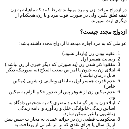
در ازدواج موقت زن و مرد میتوانند شرط کنند که ماهیانه به زن
نفقه تعلق بگیرد ولی در صورت فوت مرد و یا زن،هیچکدام از
دیگری ارث نمیبرند.
ازدواج مجدد چیست؟
عواملی که به مرد اجازه میدهد تا ازدواج مجدد داشته باشد:
عقیم بودن زن (باردار نشود.)
رضایت همسر اول
مفقودالاثر شدن زن (به صورتی که دیگر خبری از زن نباشد.)
ابتلای زن به جنون یا امراض صعب العلاج (به صورتیکه دیگر
قابل درمان نباشد.)
عدم قدرت همسر اول به ایفای وظایف زناشویی (تمکین
خاص)
عدم تمکین زن از شوهر پس از صدور حکم الزام به تمکین
وی
ابتلاء زن به هر گونه اعتیاد مضری که به تشخیص دادگاه به
اساس زندگی خانوادگی خلل وارد آورد و ادامه زندگی
زناشویی را غیر ممکن سازد.
محکومیت قطعی زن در جرائم عمدی به مجازات حبس بیش
از یک سال یا جزای نقدی که بر اثر ناتوانی از پرداخت به