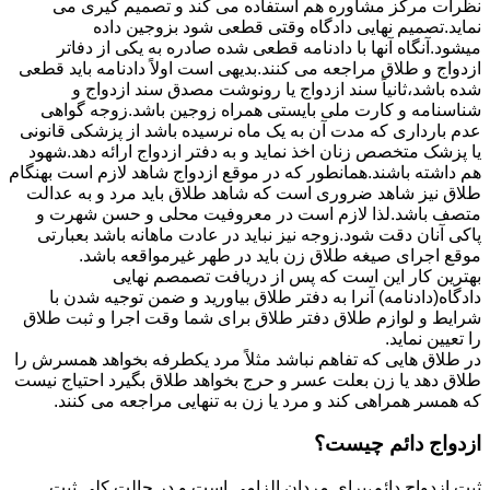
نظرات مرکز مشاوره هم استفاده می کند و تصمیم گیری می
نماید.تصمیم نهایی دادگاه وقتی قطعی شود بزوجین داده
میشود.آنگاه آنها با دادنامه قطعی شده صادره به یکی از دفاتر
ازدواج و طلاق مراجعه می کنند.بدیهی است اولاً دادنامه باید قطعی
شده باشد،ثانیاً سند ازدواج یا رونوشت مصدق سند ازدواج و
شناسنامه و کارت ملی بایستی همراه زوجین باشد.زوجه گواهی
عدم بارداری که مدت آن به یک ماه نرسیده باشد از پزشکی قانونی
یا پزشک متخصص زنان اخذ نماید و به دفتر ازدواج ارائه دهد.شهود
هم داشته باشند.همانطور که در موقع ازدواج شاهد لازم است بهنگام
طلاق نیز شاهد ضروری است که شاهد طلاق باید مرد و به عدالت
متصف باشد.لذا لازم است در معروفیت محلی و حسن شهرت و
پاکی آنان دقت شود.زوجه نیز نباید در عادت ماهانه باشد بعبارتی
موقع اجرای صیغه طلاق زن باید در طهر غیرمواقعه باشد.
بهترین کار این است که پس از دریافت تصمصم نهایی
دادگاه(دادنامه) آنرا به دفتر طلاق بیاورید و ضمن توجیه شدن با
شرایط و لوازم طلاق دفتر طلاق برای شما وقت اجرا و ثبت طلاق
را تعیین نماید.
در طلاق هایی که تفاهم نباشد مثلاً مرد یکطرفه بخواهد همسرش را
طلاق دهد یا زن بعلت عسر و حرج بخواهد طلاق بگیرد احتیاج نیست
که همسر همراهی کند و مرد یا زن به تنهایی مراجعه می کنند.
ازدواج دائم چیست؟
ثبت ازدواج دائم،برای مردان الزامی است و در حالت کلی ثبت