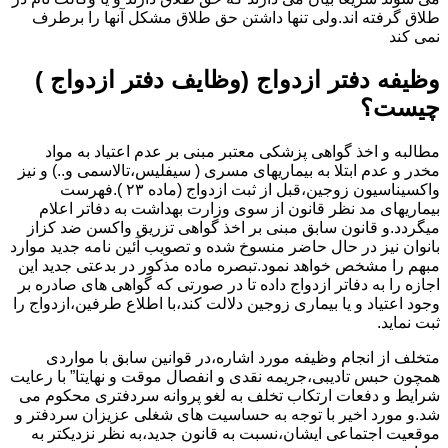
طلاق گرفته اند.ولی تنها داشتن حق طلاق مشکل آنها را برطرف
نمی کند
وظیفه دفتر ازدواج (وظایف دفتر ازدواج )
چیست؟
مطالبه و اخذ گواهی پزشکی معتبر مبنی بر عدم اعتیاد به مواد
مخدر و عدم ابتلا به بیماریهای مسری ( سیفلیس،تالاسمی و..) و نیز
واکسیناسیون زوجین،قبل از ثبت ازدواج (ماده ۲۳ ).فهرست
بیماریهای مد نظر قانون از سوی وزارت بهداشت به دفاتر اعلام
میگردد.و قانون سابق مبنی بر اخذ گواهی تزریق واکسن ضد کزاز
بانوان نیز در حال حاضر منسوخ شده و تصویب آئین نامه جدید موارد
مبهم را مشخص خواهد نمود.تبصره ماده مذکور در بدعتی جدید این
اجازه را به دفاتر ازدواج داده تا در صورتی که گواهی های صادره بر
وجود اعتیاد و یا بیماری زوجین دلالت کند،با اطلاع طرفین،ازدواج را
ثبت نماید.
متخلف از انجام وظیفه مورد اشاره،در قوانین سابق با مواردی
همچون حبس تادیبی،جریمه نقدی و انفصال موقت و نهایتا” با رعایت
شرایط و دفعات ارتکاب تخلف به لغو پروانه سردفتری محکوم می
شد.و مورد اخیر با توجه به حساسیت های شغلی عزیزان سردفتر و
موقعیت اجتماعی ایشان،نسبت به قانون جدید،به نظر نزدیکتر به