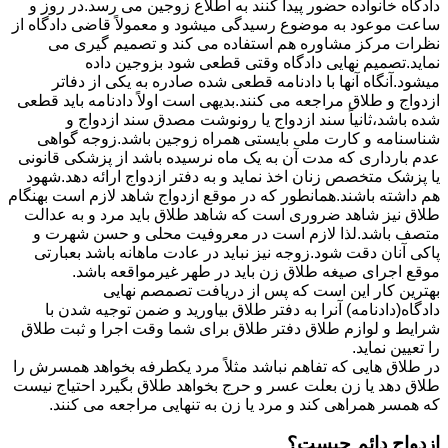
دادگاه خانواده حضور پیدا کنند به اطلاع زوجین می رسد.در روز و
ساعت موعود به موضوع رسیدگی میشود و معمولاً قاضی دادگاه از
نظرات مرکز مشاوره هم استفاده می کند و تصمیم گیری می
نماید.تصمیم نهایی دادگاه وقتی قطعی شود بزوجین داده
میشود.آنگاه آنها با دادنامه قطعی شده صادره به یکی از دفاتر
ازدواج و طلاق مراجعه می کنند.بدیهی است اولاً دادنامه باید قطعی
شده باشد،ثانیاً سند ازدواج یا رونوشت مصدق سند ازدواج و
شناسنامه و کارت ملی بایستی همراه زوجین باشد.زوجه گواهی
عدم بارداری که مدت آن به یک ماه نرسیده باشد از پزشکی قانونی
یا پزشک متخصص زنان اخذ نماید و به دفتر ازدواج ارائه دهد.شهود
هم داشته باشند.همانطور که در موقع ازدواج شاهد لازم است بهنگام
طلاق نیز شاهد ضروری است که شاهد طلاق باید مرد و به عدالت
متصف باشد.لذا لازم است در معروفیت محلی و حسن شهرت و
پاکی آنان دقت شود.زوجه نیز نباید در عادت ماهانه باشد بعبارتی
موقع اجرای صیغه طلاق زن باید در طهر غیرمواقعه باشد.
بهترین کار این است که پس از دریافت تصمصم نهایی
دادگاه(دادنامه) آنرا به دفتر طلاق بیاورید و ضمن توجیه شدن با
شرایط و لوازم طلاق دفتر طلاق برای شما وقت اجرا و ثبت طلاق
را تعیین نماید.
در طلاق هایی که تفاهم نباشد مثلاً مرد یکطرفه بخواهد همسرش را
طلاق دهد یا زن بعلت عسر و حرج بخواهد طلاق بگیرد احتیاج نیست
که همسر همراهی کند و مرد یا زن به تنهایی مراجعه می کنند.
ازدواج دائم چیست؟