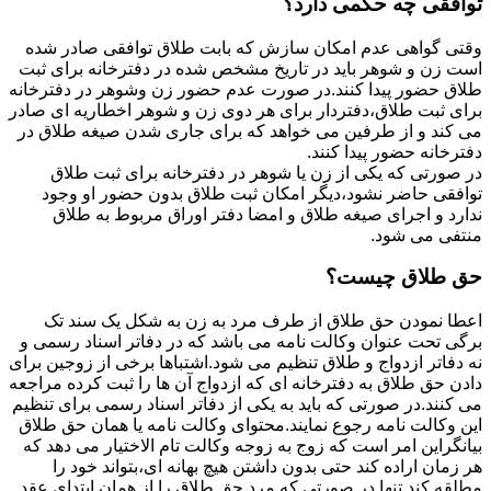
توافقی چه حکمی دارد؟
وقتی گواهی عدم امکان سازش که بابت طلاق توافقی صادر شده
است زن و شوهر باید در تاریخ مشخص شده در دفترخانه برای ثبت
طلاق حضور پیدا کنند.در صورت عدم حضور زن وشوهر در دفترخانه
برای ثبت طلاق،دفتردار برای هر دوی زن و شوهر اخطاریه ای صادر
می کند و از طرفین می خواهد که برای جاری شدن صیغه طلاق در
دفترخانه حضور پیدا کنند.
در صورتی که یکی از زن یا شوهر در دفترخانه برای ثبت طلاق
توافقی حاضر نشود،دیگر امکان ثبت طلاق بدون حضور او وجود
ندارد و اجرای صیغه طلاق و امضا دفتر اوراق مربوط به طلاق
منتفی می شود.
حق طلاق چیست؟
اعطا نمودن حق طلاق از طرف مرد به زن به شکل یک سند تک
برگی تحت عنوان وکالت نامه می باشد که در دفاتر اسناد رسمی و
نه دفاتر ازدواج و طلاق تنظیم می شود.اشتباها برخی از زوجین برای
دادن حق طلاق به دفترخانه ای که ازدواج آن ها را ثبت کرده مراجعه
می کنند.در صورتی که باید به یکی از دفاتر اسناد رسمی برای تنظیم
این وکالت نامه رجوع نمایند.محتوای وکالت نامه یا همان حق طلاق
بیانگراین امر است که زوج به زوجه وکالت تام الاختیار می دهد که
هر زمان اراده کند حتی بدون داشتن هیچ بهانه ای،بتواند خود را
مطلقه کند.تنها در صورتی که مرد حق طلاق را از همان ابتدای عقد