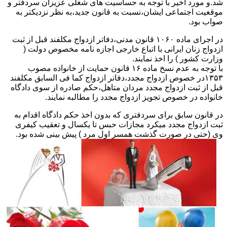
شد.و مورد اخیر با توجه به حساسیت های شغلی عزیزان سردفتر و
موقعیت اجتماعی ایشان،نسبت به قانون جدید،به نظر نزدیکتر به
صواب بود.
در اجرای ماده ۱۰۶۰ قانون مدنی،دفاتر ازدواج مکلفند قبل از ثبت
ازدواج زنان ایرانی با اتباع خارجی اجازه نامه مخصوص دولت (
وزارت کشور ) را اخذ نمایند.
با توجه به عدم نسخ ماده ۱۶ قانون حمایت از خانواده مصوب
۱۳۵۳در خصوص ازدواج مجدد،دفانر ازدواج کما فی السابق مکلفند
قبل از ثبت ازدواج مجدد مردان متاهل،حکم صادره از سوی دادگاه
خانواده در خصوص تجویز ازدواج مجدد را مطالبه نمایند.
در قانون سابق برای سردفتری که بدون اخذ حکم دادگاه اقدام به
ثبت ازدواج مجدد میکرد مجازات حبس تا یکسال و تعقیب کیفری
وی (حتی در صورت گذشت همسر اول مرد ) پیش بینی شده بود.