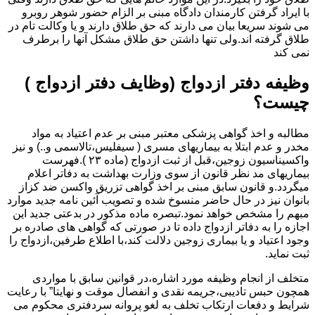
با ایراد گرفتن کارمندان دادگاه مبنی بر الزام حضور شوهر روبرو
می شوند سریعا بیان می دارند که حق طلاق دارند و یا وکالت تام در
طلاق گرفته اند.ولی تنها داشتن حق طلاق مشکل آنها را برطرف
نمی کند
وظیفه دفتر ازدواج (وظایف دفتر ازدواج )
چیست؟
مطالبه و اخذ گواهی پزشکی معتبر مبنی بر عدم اعتیاد به مواد
مخدر و عدم ابتلا به بیماریهای مسری ( سیفلیس،تالاسمی و..) و نیز
واکسیناسیون زوجین،قبل از ثبت ازدواج (ماده ۲۳ ).فهرست
بیماریهای مد نظر قانون از سوی وزارت بهداشت به دفاتر اعلام
میگردد.و قانون سابق مبنی بر اخذ گواهی تزریق واکسن ضد کزاز
بانوان نیز در حال حاضر منسوخ شده و تصویب آئین نامه جدید موارد
مبهم را مشخص خواهد نمود.تبصره ماده مذکور در بدعتی جدید این
اجازه را به دفاتر ازدواج داده تا در صورتی که گواهی های صادره بر
وجود اعتیاد و یا بیماری زوجین دلالت کند،با اطلاع طرفین،ازدواج را
ثبت نماید.
متخلف از انجام وظیفه مورد اشاره،در قوانین سابق با مواردی
همچون حبس تادیبی،جریمه نقدی و انفصال موقت و نهایتا” با رعایت
شرایط و دفعات ارتکاب تخلف به لغو پروانه سردفتری محکوم می