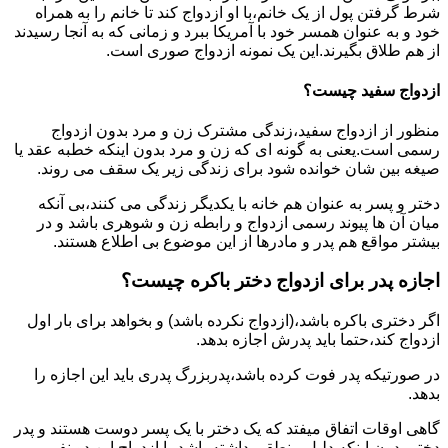
شرط گرفتن پول از یک خانم،با او ازدواج کند تا خانم را به همراه
خود و به عنوان همسر خود با آمریکا ببرد و زمانی که به آنجا رسیدند
از هم طلاق بگیرند.این یک نمونه ازدواج صوری است.
ازدواج سفید چیست؟
منظور از ازدواج سفید،زندگی مشترک زن و مرد بدون ازدواج
رسمی است.یعنی به گونه ای که زن و مرد بدون اینکه خطبه عقد یا
صیغه بین شان خوانده شود برای زندگی زیر یک سقف می روند.
دختر و پسر به عنوان هم خانه با یکدیگر زندگی می کنند،بی آنکه
میان آن ها پیوند رسمی ازدواج و رابطه زن و شوهری باشد و در
بیشتر مواقع هم پدر و مادرها از این موضوع بی اطلاع هستند.
اجازه پدر برای ازدواج دختر باکره چیست؟
اگر دختری باکره باشد،(ازدواج نکرده باشد) و بخواهد برای بار اول
ازدواج کند،حتما باید پدرش اجازه بدهد.
در صورتیکه پدر فوت کرده باشد،پدربزرگ پدری باید این اجازه را
بدهد.
گاهی اوقات اتفاق میفتد که یک دختر با یک پسر دوست هستند و پدر
دختر بدون اینکه دلیل منطقی داشته باشد،با ازدواج این دو نفر