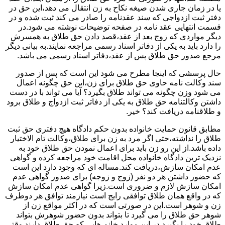
یا در زمان جاری شدن صیغه نکاح به زن انتقال می دهد،این حق در
دفتر ثبت ازدواجی که سند عقدنامه را صادر می کند ثبت شده و در
قسمت انتهایی عقد نامه در صفحه توضیحات نوشته می شود.در
دیگر مواردی که زوج بعد از عقد،قصد دادن حق طلاق به همسرش
را دارد باید به یکی از دفاتر اسناد رسمی مراجعه نمایند.به بیانی دیگر
مرجع صدور حق طلاق پس از عقد،دفاتر اسناد رسمی می باشد.
حال پرسشی که اینجا مطرح می شود این است که پس از صدور
سند وکالت نامه حاوی حق طلاق برای زن،این حق چگونه اعمال
می شود وزن چگونه می تواند طلاق بگیرد؟ آیا می تواند با در دست
داشتن وکالتنامه حق طلاق به یکی از دفاتر ثبت ازدواج و طلاق برود
و طلاقنامه دریافت کند؟ خیر.
مطابق قانون حمایت خانواده بدون حکم دادگاه هیچ دفتری حق ثبت
طلاق را نداشته،حتی اگر مرد به زن برای طلاق،وکالت تام الاختیار
داده باشد.از این رو زن باید برای اعمال نمودن حق طلاق خود به
نزدیک ترین دادگاه خانواده محل اقامت خود مراجعه کرده و گواهی
عدم امکان سازش،دریافت کند.مساله ای که وجود دارد این است
که حضور داشتن هر دو نفر (زوج و زوجه) برای صدور گواهی عدم
امکان سازش لازم و ضروری است.زیرا گواهی عدم امکان سازش
که در واقع همان طلاق توافقی رایج است نیازمند توافق هر دوطرف
زن و شوهر است.این در صورتی است که در اکثر مواقع زن از
شوهر حق طلاق را می گیرد تا بتواند بدون حضور شوهرش بتواند
طلاق خود را بگیرد.در این موارد خانم هایی که حق طلاق دارند وقتی