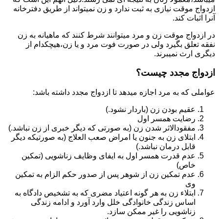
ازدواج موقت نیازی به ثبت ندارد و زن نمیتواند از طریق دفترخانه
آنرا اثبات کند.
در ازدواج موقت زن و مرد میتوانند شرط کنند که ماهیانه به زن
نفقه تعلق بگیرد ولی در صورت فوت مرد و یا زن،هیچکدام از
دیگری ارث نمیبرند.
ازدواج مجدد چیست؟
عواملی که به مرد اجازه میدهد تا ازدواج مجدد داشته باشد:
عقیم بودن زن (باردار نشود.)
رضایت همسر اول
مفقودالاثر شدن زن (به صورتی که دیگر خبری از زن نباشد.)
ابتلای زن به جنون یا امراض صعب العلاج (به صورتیکه دیگر
قابل درمان نباشد.)
عدم قدرت همسر اول به ایفای وظایف زناشویی (تمکین
خاص)
عدم تمکین زن از شوهر پس از صدور حکم الزام به تمکین
وی
ابتلاء زن به هر گونه اعتیاد مضری که به تشخیص دادگاه به
اساس زندگی خانوادگی خلل وارد آورد و ادامه زندگی
زناشویی را غیر ممکن سازد.