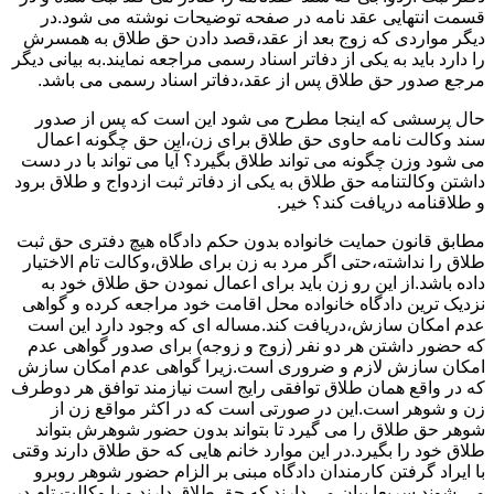
قسمت انتهایی عقد نامه در صفحه توضیحات نوشته می شود.در
دیگر مواردی که زوج بعد از عقد،قصد دادن حق طلاق به همسرش
را دارد باید به یکی از دفاتر اسناد رسمی مراجعه نمایند.به بیانی دیگر
مرجع صدور حق طلاق پس از عقد،دفاتر اسناد رسمی می باشد.
حال پرسشی که اینجا مطرح می شود این است که پس از صدور
سند وکالت نامه حاوی حق طلاق برای زن،این حق چگونه اعمال
می شود وزن چگونه می تواند طلاق بگیرد؟ آیا می تواند با در دست
داشتن وکالتنامه حق طلاق به یکی از دفاتر ثبت ازدواج و طلاق برود
و طلاقنامه دریافت کند؟ خیر.
مطابق قانون حمایت خانواده بدون حکم دادگاه هیچ دفتری حق ثبت
طلاق را نداشته،حتی اگر مرد به زن برای طلاق،وکالت تام الاختیار
داده باشد.از این رو زن باید برای اعمال نمودن حق طلاق خود به
نزدیک ترین دادگاه خانواده محل اقامت خود مراجعه کرده و گواهی
عدم امکان سازش،دریافت کند.مساله ای که وجود دارد این است
که حضور داشتن هر دو نفر (زوج و زوجه) برای صدور گواهی عدم
امکان سازش لازم و ضروری است.زیرا گواهی عدم امکان سازش
که در واقع همان طلاق توافقی رایج است نیازمند توافق هر دوطرف
زن و شوهر است.این در صورتی است که در اکثر مواقع زن از
شوهر حق طلاق را می گیرد تا بتواند بدون حضور شوهرش بتواند
طلاق خود را بگیرد.در این موارد خانم هایی که حق طلاق دارند وقتی
با ایراد گرفتن کارمندان دادگاه مبنی بر الزام حضور شوهر روبرو
می شوند سریعا بیان می دارند که حق طلاق دارند و یا وکالت تام در