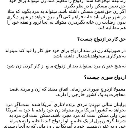
زمانیکه میخواهند سند ازدواج را تنظیم کنند،زن میتواند برای خود
حق تعیین مسکن را در نظر بگیرد.
اگر زن حق تعیین مسکن داشته باشد،میتواند به مرد بگوید که مثلا
در شهر تهران باید خانه فراهم کنی.اگر مرد بخواهد در شهر دیگری
بدون رضایت زن خانه بگیرد،زن میتواند به آنجا نرود و نفقه خود را
هم مطالبه کند.
حق کار در ازدواج چیست؟
در صورتیکه زن در سند ازدواج برای خود حق کار را قید کند،میتواند
به هرکاری میخواهد،اشتغال داشته باشد.
به هیچ عنوان مرد نمیتواند بعد از ازدواج،مانع از کار کردن زن شود.
ازدواج صوری چیست؟
معمولا ازدواج صوری در زمانی اتفاق میفتد که زن و مردی،قصد
محاجرت به یک کشور خارجی را دارند.
برایتان مثالی میزنم: مردی برنده لاتاری آمریکا شده است.اگر مرد
بخواهد به کشور آمریکا برود میتواند زن خود را هم با خود به آمریکا
ببرد.ولی ممکن است که مرد مجرد باشد.ممکن است این مرد به
شرط گرفتن پول از یک خانم،با او ازدواج کند تا خانم را به همراه
خود و به عنوان همسر خود با آمریکا ببرد و زمانی که به آنجا رسیدند