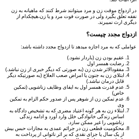
در ازدواج موقت زن و مرد میتوانند شرط کنند که ماهیانه به زن
نفقه تعلق بگیرد ولی در صورت فوت مرد و یا زن،هیچکدام از
دیگری ارث نمیبرند.
ازدواج مجدد چیست؟
عواملی که به مرد اجازه میدهد تا ازدواج مجدد داشته باشد:
عقیم بودن زن (باردار نشود.)
رضایت همسر اول
مفقودالاثر شدن زن (به صورتی که دیگر خبری از زن نباشد.)
ابتلای زن به جنون یا امراض صعب العلاج (به صورتیکه دیگر
قابل درمان نباشد.)
عدم قدرت همسر اول به ایفای وظایف زناشویی (تمکین
خاص)
عدم تمکین زن از شوهر پس از صدور حکم الزام به تمکین
وی
ابتلاء زن به هر گونه اعتیاد مضری که به تشخیص دادگاه به
اساس زندگی خانوادگی خلل وارد آورد و ادامه زندگی
زناشویی را غیر ممکن سازد.
محکومیت قطعی زن در جرائم عمدی به مجازات حبس بیش
از یک سال یا جزای نقدی که بر اثر ناتوانی از پرداخت به