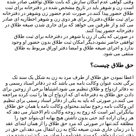
وقتی گواهی عدم امکان سازش که بابت طلاق توافقی صادر شده
است زن و شوهر باید در تاریخ مشخص شده در دفترخانه برای ثبت
طلاق حضور پیدا کنند.در صورت عدم حضور زن وشوهر در دفترخانه
برای ثبت طلاق،دفتردار برای هر دوی زن و شوهر اخطاریه ای صادر
می کند و از طرفین می خواهد که برای جاری شدن صیغه طلاق در
دفترخانه حضور پیدا کنند.
در صورتی که یکی از زن یا شوهر در دفترخانه برای ثبت طلاق
توافقی حاضر نشود،دیگر امکان ثبت طلاق بدون حضور او وجود
ندارد و اجرای صیغه طلاق و امضا دفتر اوراق مربوط به طلاق
منتفی می شود.
حق طلاق چیست؟
اعطا نمودن حق طلاق از طرف مرد به زن به شکل یک سند تک
برگی تحت عنوان وکالت نامه می باشد که در دفاتر اسناد رسمی و
نه دفاتر ازدواج و طلاق تنظیم می شود.اشتباها برخی از زوجین برای
دادن حق طلاق به دفترخانه ای که ازدواج آن ها را ثبت کرده مراجعه
می کنند.در صورتی که باید به یکی از دفاتر اسناد رسمی برای تنظیم
این وکالت نامه رجوع نمایند.محتوای وکالت نامه یا همان حق طلاق
بیانگراین امر است که زوج به زوجه وکالت تام الاختیار می دهد که
هر زمان اراده کند حتی بدون داشتن هیچ بهانه ای،بتواند خود را
مطلقه کند.تنها در صورتی که مرد حق طلاق را از همان ابتدای عقد
یا در زمان جاری شدن صیغه نکاح به زن انتقال می دهد،این حق در
دفتر ثبت ازدواجی که سند عقدنامه را صادر می کند ثبت شده و در