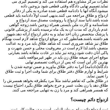
نظرات مرکز مشاوره هم استفاده می کند و تصمیم گیری می
نماید.تصمیم نهایی دادگاه وقتی قطعی شود بزوجین داده
میشود.آنگاه آنها با دادنامه قطعی شده صادره به یکی از دفاتر
ازدواج و طلاق مراجعه می کنند.بدیهی است اولاً دادنامه باید قطعی
شده باشد،ثانیاً سند ازدواج یا رونوشت مصدق سند ازدواج و
شناسنامه و کارت ملی بایستی همراه زوجین باشد.زوجه گواهی
عدم بارداری که مدت آن به یک ماه نرسیده باشد از پزشکی قانونی
یا پزشک متخصص زنان اخذ نماید و به دفتر ازدواج ارائه دهد.شهود
هم داشته باشند.همانطور که در موقع ازدواج شاهد لازم است بهنگام
طلاق نیز شاهد ضروری است که شاهد طلاق باید مرد و به عدالت
متصف باشد.لذا لازم است در معروفیت محلی و حسن شهرت و
پاکی آنان دقت شود.زوجه نیز نباید در عادت ماهانه باشد بعبارتی
موقع اجرای صیغه طلاق زن باید در طهر غیرمواقعه باشد.
بهترین کار این است که پس از دریافت تصمصم نهایی
دادگاه(دادنامه) آنرا به دفتر طلاق بیاورید و ضمن توجیه شدن با
شرایط و لوازم طلاق دفتر طلاق برای شما وقت اجرا و ثبت طلاق
را تعیین نماید.
در طلاق هایی که تفاهم نباشد مثلاً مرد یکطرفه بخواهد همسرش را
طلاق دهد یا زن بعلت عسر و حرج بخواهد طلاق بگیرد احتیاج نیست
که همسر همراهی کند و مرد یا زن به تنهایی مراجعه می کنند.
ازدواج دائم چیست؟
ثبت ازدواج دائم،برای مردان الزامی است و در حالت کلی ثبت