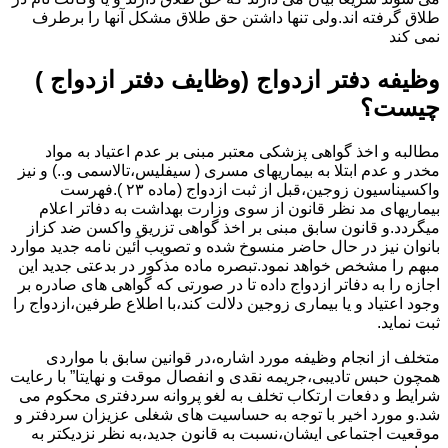
طلاق گرفته اند.ولی تنها داشتن حق طلاق مشکل آنها را برطرف
نمی کند
وظیفه دفتر ازدواج (وظایف دفتر ازدواج )
چیست؟
مطالبه و اخذ گواهی پزشکی معتبر مبنی بر عدم اعتیاد به مواد
مخدر و عدم ابتلا به بیماریهای مسری ( سیفلیس،تالاسمی و..) و نیز
واکسیناسیون زوجین،قبل از ثبت ازدواج (ماده ۲۳ ).فهرست
بیماریهای مد نظر قانون از سوی وزارت بهداشت به دفاتر اعلام
میگردد.و قانون سابق مبنی بر اخذ گواهی تزریق واکسن ضد کزاز
بانوان نیز در حال حاضر منسوخ شده و تصویب آئین نامه جدید موارد
مبهم را مشخص خواهد نمود.تبصره ماده مذکور در بدعتی جدید این
اجازه را به دفاتر ازدواج داده تا در صورتی که گواهی های صادره بر
وجود اعتیاد و یا بیماری زوجین دلالت کند،با اطلاع طرفین،ازدواج را
ثبت نماید.
متخلف از انجام وظیفه مورد اشاره،در قوانین سابق با مواردی
همچون حبس تادیبی،جریمه نقدی و انفصال موقت و نهایتا” با رعایت
شرایط و دفعات ارتکاب تخلف به لغو پروانه سردفتری محکوم می
شد.و مورد اخیر با توجه به حساسیت های شغلی عزیزان سردفتر و
موقعیت اجتماعی ایشان،نسبت به قانون جدید،به نظر نزدیکتر به