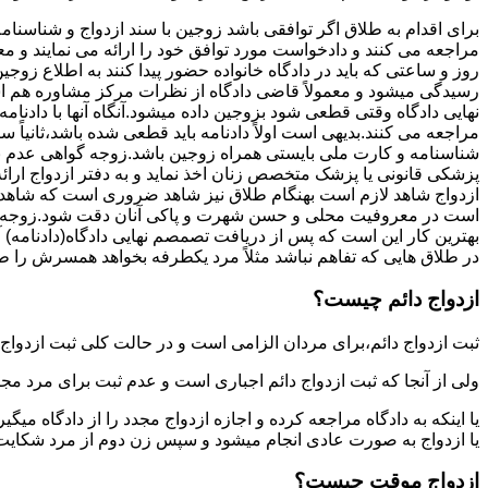
برای اقدام به طلاق اگر توافقی باشد زوجین با سند ازدواج و شناسنا
مراجعه می کنند و دادخواست مورد توافق خود را ارائه می نمایند و معمو
روز و ساعتی که باید در دادگاه خانواده حضور پیدا کنند به اطلاع ز
رسیدگی میشود و معمولاً قاضی دادگاه از نظرات مرکز مشاوره هم ا
نهایی دادگاه وقتی قطعی شود بزوجین داده میشود.آنگاه آنها با دادنام
مراجعه می کنند.بدیهی است اولاً دادنامه باید قطعی شده باشد،ثانیاً 
شناسنامه و کارت ملی بایستی همراه زوجین باشد.زوجه گواهی عدم با
پزشکی قانونی یا پزشک متخصص زنان اخذ نماید و به دفتر ازدواج ارائ
ازدواج شاهد لازم است بهنگام طلاق نیز شاهد ضروری است که شاهد ط
است در معروفیت محلی و حسن شهرت و پاکی آنان دقت شود.زوجه نیز ن
بهترین کار این است که پس از دریافت تصمصم نهایی دادگاه(دادنامه) آ
در طلاق هایی که تفاهم نباشد مثلاً مرد یکطرفه بخواهد همسرش را طل
ازدواج دائم چیست؟
ثبت ازدواج دائم،برای مردان الزامی است و در حالت کلی ثبت ازدواج 
ولی از آنجا که ثبت ازدواج دائم اجباری است و عدم ثبت برای مرد مج
یا اینکه به دادگاه مراجعه کرده و اجازه ازدواج مجدد را از دادگاه میگی
یا ازدواج به صورت عادی انجام میشود و سپس زن دوم از مرد شکایت می
ازدواج موقت چیست؟