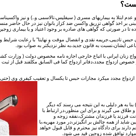
یست؟
بنی بر اخذ گواهی تزریق واکسن ضد کزاز بانوان نیز در حال حاضر من
اده تا در صورتی که گواهی های صادره بر وجود اعتیاد و یا بیماری زوجین 
 حبس تادیبی،جریمه نقدی و انفصال موقت و نهایتا” با رعایت شرایط 
ی ایشان،نسبت به قانون جدید،به نظر نزدیکتر به صواب بود.
وجه به عدم نسخ ماده ۱۶ قانون حمایت از خانواده مصوب ۱۳۵۳در خصوص ازدواج مجدد،دفانر ازدواج کما ف
بت ازدواج مجدد میکرد مجازات حبس تا یکسال و تعقیب کیفری وی (حت
ا به هر دلیلی به این نتیجه می رسند که دیگر
طلاق می گیرند و برای این منظور،در ارتباط با
نت فرزند یا فرزندان مشترک،نفقه زوجه و
شاید از همه چالش بر انگیزتر،در مورد مهریه،با
 دارند برای دادگاه نیز محترم و قابل قبول خواهد
وارد توافق شده زوجین قید می شود.