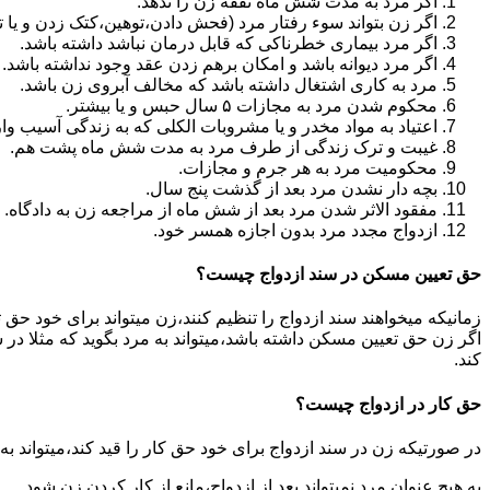
اگر مرد به مدت شش ماه نفقه زن را ندهد.
اگر زن بتواند سوء رفتار مرد (فحش دادن،توهین،کتک زدن و یا تهد
اگر مرد بیماری خطرناکی که قابل درمان نباشد داشته باشد.
اگر مرد دیوانه باشد و امکان برهم زدن عقد وجود نداشته باشد.
مرد به کاری اشتغال داشته باشد که مخالف آبروی زن باشد.
محکوم شدن مرد به مجازات ۵ سال حبس و یا بیشتر.
اعتیاد به مواد مخدر و یا مشروبات الکلی که به زندگی آسیب وا
غیبت و ترک زندگی از طرف مرد به مدت شش ماه پشت هم.
محکومیت مرد به هر جرم و مجازات.
بچه دار نشدن مرد بعد از گذشت پنج سال.
مفقود الاثر شدن مرد بعد از شش ماه از مراجعه زن به دادگاه.
ازدواج مجدد مرد بدون اجازه همسر خود.
حق تعیین مسکن در سند ازدواج چیست؟
زمانیکه میخواهند سند ازدواج را تنظیم کنند،زن میتواند برای خود حق 
اگر زن حق تعیین مسکن داشته باشد،میتواند به مرد بگوید که مثلا در ش
کند.
حق کار در ازدواج چیست؟
در صورتیکه زن در سند ازدواج برای خود حق کار را قید کند،میتواند ب
به هیچ عنوان مرد نمیتواند بعد از ازدواج،مانع از کار کردن زن شود.