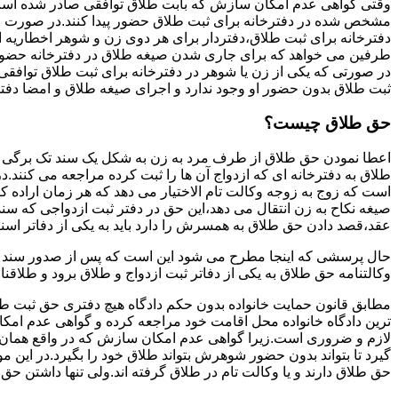
وقتی گواهی عدم امکان سازش که بابت طلاق توافقی صادر شده است ز
مشخص شده در دفترخانه برای ثبت طلاق حضور پیدا کنند.در صورت
دفترخانه برای ثبت طلاق،دفتردار برای هر دوی زن و شوهر اخطاریه ا
طرفین می خواهد که برای جاری شدن صیغه طلاق در دفترخانه حضور پ
در صورتی که یکی از زن یا شوهر در دفترخانه برای ثبت طلاق توافق
ثبت طلاق بدون حضور او وجود ندارد و اجرای صیغه طلاق و امضا دفت
حق طلاق چیست؟
اعطا نمودن حق طلاق از طرف مرد به زن به شکل یک سند تک برگی تحت
طلاق به دفترخانه ای که ازدواج آن ها را ثبت کرده مراجعه می کنند.در
است که زوج به زوجه وکالت تام الاختیار می دهد که هر زمان اراده کن
صیغه نکاح به زن انتقال می دهد،این حق در دفتر ثبت ازدواجی که سن
عقد،قصد دادن حق طلاق به همسرش را دارد باید به یکی از دفاتر اسن
حال پرسشی که اینجا مطرح می شود این است که پس از صدور سند وکا
وکالتنامه حق طلاق به یکی از دفاتر ثبت ازدواج و طلاق برود و طلاقنا
مطابق قانون حمایت خانواده بدون حکم دادگاه هیچ دفتری حق ثبت طلاق 
ترین دادگاه خانواده محل اقامت خود مراجعه کرده و گواهی عدم ام
لازم و ضروری است.زیرا گواهی عدم امکان سازش که در واقع همان 
گیرد تا بتواند بدون حضور شوهرش بتواند طلاق خود را بگیرد.در این م
حق طلاق دارند و یا وکالت تام در طلاق گرفته اند.ولی تنها داشتن ح