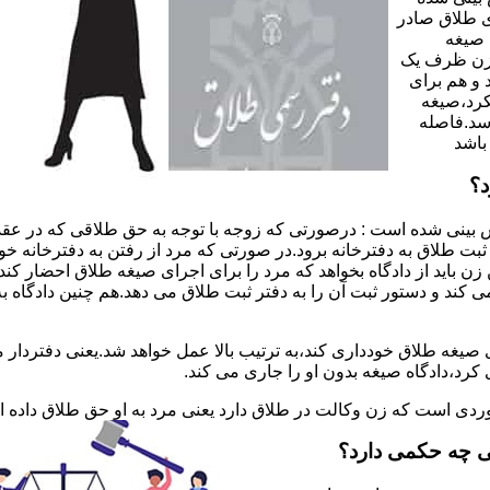
 طلاق صادر
 صیغه
 زن ظرف یک
 و هم برای
کرد،صیغه
سد.فاصله
باشد
د؟
 بینی شده است : درصورتی که زوجه با توجه به حق طلاقی که در عقد
ی ثبت طلاق به دفترخانه برود.در صورتی که مرد از رفتن به دفترخانه 
زن باید از دادگاه بخواهد که مرد را برای اجرای صیغه طلاق احضار کن
کند و دستور ثبت آن را به دفتر ثبت طلاق می دهد.هم چنین دادگاه به
 صیغه طلاق خودداری کند،به ترتیب بالا عمل خواهد شد.یعنی دفتردار
رد،دادگاه صیغه بدون او را جاری می کند.
ر موردی است که زن وکالت در طلاق دارد یعنی مرد به او حق طلاق داده
ی چه حکمی دارد؟