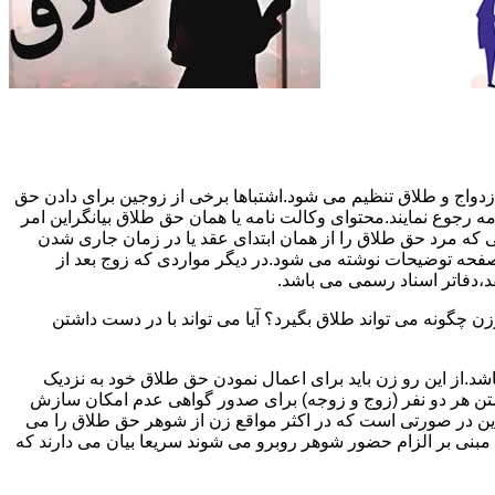
دواج و طلاق تنظیم می شود.اشتباها برخی از زوجین برای دادن حق
مه رجوع نمایند.محتوای وکالت نامه یا همان حق طلاق بیانگراین امر
تی که مرد حق طلاق را از همان ابتدای عقد یا در زمان جاری شدن
 صفحه توضیحات نوشته می شود.در دیگر مواردی که زوج بعد از
د،دفاتر اسناد رسمی می باشد.
گونه می تواند طلاق بگیرد؟ آیا می تواند با در دست داشتن
شد.از این رو زن باید برای اعمال نمودن حق طلاق خود به نزدیک
تن هر دو نفر (زوج و زوجه) برای صدور گواهی عدم امکان سازش
ن در صورتی است که در اکثر مواقع زن از شوهر حق طلاق را می
اه مبنی بر الزام حضور شوهر روبرو می شوند سریعا بیان می دارند که