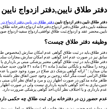
دفتر طلاق نایین,دفتر ازدواج نایین
دفتر طلاق نایین
,
دفتر ازدواج نایین
,
دفتر طلاق در نایین
,
دفتر ازدواج در ن
منطقه نایین,دفتر طلاق,دفتر ازدواج,دفترخانه ازدواج,دفترخانه طلاق,دف
نایین,محضر عقد و ازدواج,ثبت طلاق توافقی,ازدواج سفید-ازدواج صوری
وظیفه دفتر طلاق چیست؟
سابق نیز در صورت عدم اخذ گواهی عدم امکان سازش،مجازات سلب 
دفتر طلاق،باید در ثبت طلاق گواهی معتبر پزشکی مبنی بر بارداری یا 
زوجه را مطالبه و بایگانی نمایند.( ماده ۳۱ ) ماد
بیان میدارد : ” ارائه گواهی پزشک ذی صلاح در مورد وجود جنین یا عدم
طلاق الزامی است،مگر آنکه زوجین بر وجود جنین اتفاق نظر داشته باشن
ظاهر ماده مذکور،در صورت اظهار زن و مرد و اتفاق نظر آنان مبنی ب
جنین،نیازی به اخذ گواهی تائیدیه بارداری نیست ولی در صورت اظهار 
عدم بارداری و یا اختلاف نظر آنان،اخذ گواهی پزشکی ضرورت دارد.
عدم حضور زن در دفترخانه برای ثبت طلاق چه حکمی دارد
در موارد عدم حضور زن در دفترخانه برای ثبت طلاق مراحل زیر پیش