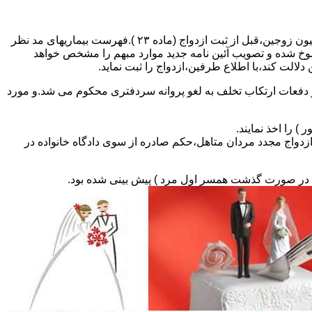
مطالبه و اخذ گواهی پزشکی معتبر مبنی بر عدم اعتیاد به مواد مخدر و عدم ابتلا به بیماریهای مسری ( سیفلیس،تالاسمی و..) و نیز واکسیناسیون زوجین،قبل از ثبت ازدواج (ماده ۲۳ ).فهرست بیماریهای مد نظر
سوخ شده و تصویب آئین نامه جدید موارد مبهم را مشخص خواهد
دلالت کند،با اطلاع طرفین،ازدواج را ثبت نماید.
و دفعات ارتکاب تخلف به لغو پروانه سردفتری محکوم می شد.و مورد
ی السابق مکلفند قبل از ثبت ازدواج مجدد مردان متاهل،حکم صادره از سوی دادگاه خانواده در
ی در صورت گذشت همسر اول مرد ) پیش بینی شده بود.