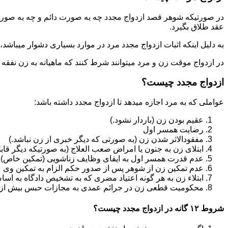
در صورتیکه شوهر قصد ازدواج مجدد چه به صورت دائم و چه به صورت م
عقد طلاق بگیرد.
به دلیل اینکه اثبات ازدواج مجدد مرد در موارد بسیاری دشوار میباشد،م
در ازدواج موقت زن و مرد میتوانند شرط کنند که ماهیانه به زن نفقه
ازدواج مجدد چیست؟
عواملی که به مرد اجازه میدهد تا ازدواج مجدد داشته باشد:
عقیم بودن زن (باردار نشود.)
رضایت همسر اول
مفقودالاثر شدن زن (به صورتی که دیگر خبری از زن نباشد.)
ابتلای زن به جنون یا امراض صعب العلاج (به صورتیکه دیگر قابل
عدم قدرت همسر اول به ایفای وظایف زناشویی (تمکین خاص)
عدم تمکین زن از شوهر پس از صدور حکم الزام به تمکین وی
ابتلاء زن به هر گونه اعتیاد مضری که به تشخیص دادگاه به اسا
محکومیت قطعی زن در جرائم عمدی به مجازات حبس بیش از یک سال ی
شروط ۱۲ گانه در ازدواج مجدد چیست؟