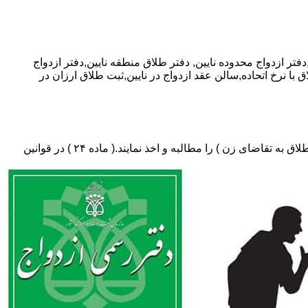
دفتر طلاق منطقه نایین,دفتر ازدواج
ق با نرخ اتحاده,سالن عقد ازدواج در نایین,ثبت طلاق ارزان در
دفتر طلاق،باید در ثبت طلاق گواهی عدم امکان سازش (مخصوص طلاق توافقی و یا طلاق به تقاضای مرد ) و لازم ضروری حکم دادگاه (در طلاق به تقاضای زن ) را مطالبه و اخذ نمایند.( ماده ۲۴ ) در قوانین