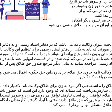
ن و شوهر باید در تاریخ
 عدم حضور زن وشوهر در
ی صادر می کند و از
یدا کنند.
ی حاضر نشود،دیگر امکان
ر اوراق مربوط به طلاق منتفی می شود.
 عنوان وکالت نامه می باشد که در دفاتر اسناد رسمی و نه دفاتر از
 صورتی که باید به یکی از دفاتر اسناد رسمی برای تنظیم این وکالت نا
د حتی بدون داشتن هیچ بهانه ای،بتواند خود را مطلقه کند.تنها در صور
د عقدنامه را صادر می کند ثبت شده و در قسمت انتهایی عقد نامه در
اد رسمی مراجعه نمایند.به بیانی دیگر مرجع صدور حق طلاق پس از عق
لت نامه حاوی حق طلاق برای زن،این حق چگونه اعمال می شود وزن چ
مه دریافت کند؟ خیر.
را نداشته،حتی اگر مرد به زن برای طلاق،وکالت تام الاختیار داده با
کان سازش،دریافت کند.مساله ای که وجود دارد این است که حضور داش
طلاق توافقی رایج است نیازمند توافق هر دوطرف زن و شوهر است.ای
وارد خانم هایی که حق طلاق دارند وقتی با ایراد گرفتن کارمندان دادگ
ق طلاق مشکل آنها را برطرف نمی کند