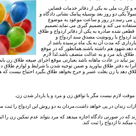
مه و کارت ملی به یکی از دفاتر خدمات قضایی
لاً یکی دو روز بعد بوسیله پیامک نشانی دادگاه و
وجین می رسد.در روز و ساعت موعود به موضوع
ستفاده می کند و تصمیم گیری می نماید.تصمیم
ه قطعی شده صادره به یکی از دفاتر ازدواج و طلاق
سند ازدواج یا رونوشت مصدق سند ازدواج و
رداری که مدت آن به یک ماه نرسیده باشد از
ه دهد.شهود هم داشته باشند.همانطور که در موقع
لاق باید مرد و به عدالت متصف باشد.لذا لازم
باید در عادت ماهانه باشد بعبارتی موقع اجرای صیغه طلاق زن باید 
نرا به دفتر طلاق بیاورید و ضمن توجیه شدن با شرایط و لوازم طلاق دف
اق دهد یا زن بعلت عسر و حرج بخواهد طلاق بگیرد احتیاج نیست که هم
موقت لازم نیست مگر با توافق زن و مرد و یا باردار شدن زن.
ازات زندان در پی خواهد داشت،مردان به دو روش این ازدواج را ثبت می
رند که در صورتی دادگاه اجازه میدهد که مرد بتواند عدم تمکین زن را اثب
کند تا ازدواج را ثبت کند.