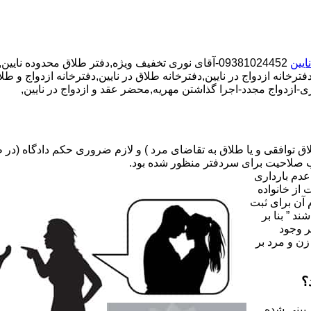
ایین
09381024452-آقای نوری تخفیف ویژه,دفتر طلاق محدوده نایین,دفتر ازدواج محدوده نایین,
ترخانه ازدواج در نایین,دفترخانه طلاق در نایین,دفترخانه ازدواج و طلا
-ازدواج مجدد-اجرا گذاشتن مهریه,محضر عقد و ازدواج در نایین,
صلاحیت برای سردفتر منظور شده بود.
عدم بارداری
ه ۳۱ قانون جدید حمایت از خانواده
 آن برای ثبت
د ” بنا بر
ر وجود
زن و مرد بر
؟
 بینی شده