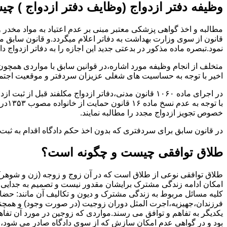
وظیفه دفتر ازدواج (وظایف دفتر ازدواج ) چ
قانون از سوی وزارت بهداشت به دفاتر اعلام میگردد.و قانون سابق م
نمود.تبصره ماده مذکور در بدعتی جدید این اجازه را به دفاتر ازدواج د
متخلف از انجام وظیفه مورد اشاره،در قوانین سابق با مواردی همچون
اخیر با توجه به حساسیت های شغلی عزیزان سردفتر و موقعیت اجتماع
در اجرای ماده ۱۰۶۰ قانون مدنی،دفاتر ازدواج مکلفند قبل از ثبت ازدواج زنان ایرانی با اتباع خارجی اجازه نامه مخصوص دولت ( وزارت کشور ) را اخذ نمایند.
با ت
خصوص تجویز ازدواج مجدد را مطالبه نمایند.
در قانون سابق برای سردفتری که بدون اخذ حکم دادگاه اقدام به ث
طلاق توافقی چیست و چگونه است؟
طلاق توافقی نوعی از طلاق است که در آن زوج و زوجه (زن و شوهر) بن
امکان ادامه زندگی مشترک برایشان مقدور نیست و تصمیم به جدایی و 
کلیه مسائل مربوط به زندگی مشترک و دیون و تکالیف آن مانند: حضا
فرزندان،جهیزیه،اجرت المثل دوران زوجیت (در صورت وجود) و همچنین 
یکدیگر به تفاهم و توافق می رسند.مواردی که زوجین در مورد آن تفاهم
بود و در گواهی عدم امکان سازش که از سوی دادگاه صادر می شود،م