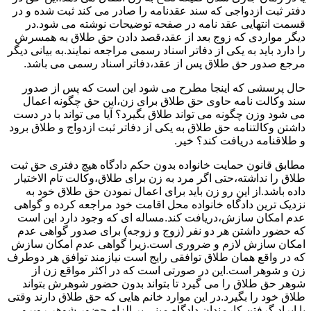
دفتر ثبت ازدواجی که سند عقدنامه را صادر می کند ثبت شده و در
قسمت انتهایی عقد نامه در صفحه توضیحات نوشته می شود.در
دیگر مواردی که زوج بعد از عقد،قصد دادن حق طلاق به همسرش
را دارد باید به یکی از دفاتر اسناد رسمی مراجعه نمایند.به بیانی دیگر
مرجع صدور حق طلاق پس از عقد،دفاتر اسناد رسمی می باشد.
حال پرسشی که اینجا مطرح می شود این است که پس از صدور
سند وکالت نامه حاوی حق طلاق برای زن،این حق چگونه اعمال
می شود وزن چگونه می تواند طلاق بگیرد؟ آیا می تواند با در دست
داشتن وکالتنامه حق طلاق به یکی از دفاتر ثبت ازدواج و طلاق برود
و طلاقنامه دریافت کند؟ خیر.
مطابق قانون حمایت خانواده بدون حکم دادگاه هیچ دفتری حق ثبت
طلاق را نداشته،حتی اگر مرد به زن برای طلاق،وکالت تام الاختیار
داده باشد.از این رو زن باید برای اعمال نمودن حق طلاق خود به
نزدیک ترین دادگاه خانواده محل اقامت خود مراجعه کرده و گواهی
عدم امکان سازش،دریافت کند.مساله ای که وجود دارد این است
که حضور داشتن هر دو نفر (زوج و زوجه) برای صدور گواهی عدم
امکان سازش لازم و ضروری است.زیرا گواهی عدم امکان سازش
که در واقع همان طلاق توافقی رایج است نیازمند توافق هر دوطرف
زن و شوهر است.این در صورتی است که در اکثر مواقع زن از
شوهر حق طلاق را می گیرد تا بتواند بدون حضور شوهرش بتواند
طلاق خود را بگیرد.در این موارد خانم هایی که حق طلاق دارند وقتی
با ایراد گرفتن کارمندان دادگاه مبنی بر الزام حضور شوهر روبرو