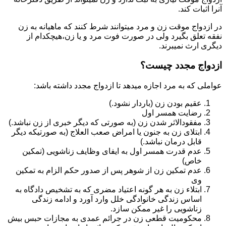
آنرا اثبات کند.
در ازدواج موقت زن و مرد میتوانند شرط کنند که ماهیانه به زن
نفقه تعلق بگیرد ولی در صورت فوت مرد و یا زن،هیچکدام از
دیگری ارث نمیبرند.
ازدواج مجدد چیست؟
عواملی که به مرد اجازه میدهد تا ازدواج مجدد داشته باشد:
عقیم بودن زن (باردار نشود.)
رضایت همسر اول
مفقودالاثر شدن زن (به صورتی که دیگر خبری از زن نباشد.)
ابتلای زن به جنون یا امراض صعب العلاج (به صورتیکه دیگر
قابل درمان نباشد.)
عدم قدرت همسر اول به ایفای وظایف زناشویی (تمکین
خاص)
عدم تمکین زن از شوهر پس از صدور حکم الزام به تمکین
وی
ابتلاء زن به هر گونه اعتیاد مضری که به تشخیص دادگاه به
اساس زندگی خانوادگی خلل وارد آورد و ادامه زندگی
زناشویی را غیر ممکن سازد.
محکومیت قطعی زن در جرائم عمدی به مجازات حبس بیش