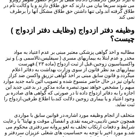
می شوند سریعا بیان می دارند که حق طلاق دارند و یا وکالت تام در
طلاق گرفته اند.ولی تنها داشتن حق طلاق مشکل آنها را برطرف
نمی کند
وظیفه دفتر ازدواج (وظایف دفتر ازدواج )
چیست؟
مطالبه و اخذ گواهی پزشکی معتبر مبنی بر عدم اعتیاد به مواد
مخدر و عدم ابتلا به بیماریهای مسری ( سیفلیس،تالاسمی و..) و نیز
واکسیناسیون زوجین،قبل از ثبت ازدواج (ماده ۲۳ ).فهرست
بیماریهای مد نظر قانون از سوی وزارت بهداشت به دفاتر اعلام
میگردد.و قانون سابق مبنی بر اخذ گواهی تزریق واکسن ضد کزاز
بانوان نیز در حال حاضر منسوخ شده و تصویب آئین نامه جدید موارد
مبهم را مشخص خواهد نمود.تبصره ماده مذکور در بدعتی جدید این
اجازه را به دفاتر ازدواج داده تا در صورتی که گواهی های صادره بر
وجود اعتیاد و یا بیماری زوجین دلالت کند،با اطلاع طرفین،ازدواج را
ثبت نماید.
متخلف از انجام وظیفه مورد اشاره،در قوانین سابق با مواردی
همچون حبس تادیبی،جریمه نقدی و انفصال موقت و نهایتا” با رعایت
شرایط و دفعات ارتکاب تخلف به لغو پروانه سردفتری محکوم می
شد.و مورد اخیر با توجه به حساسیت های شغلی عزیزان سردفتر و