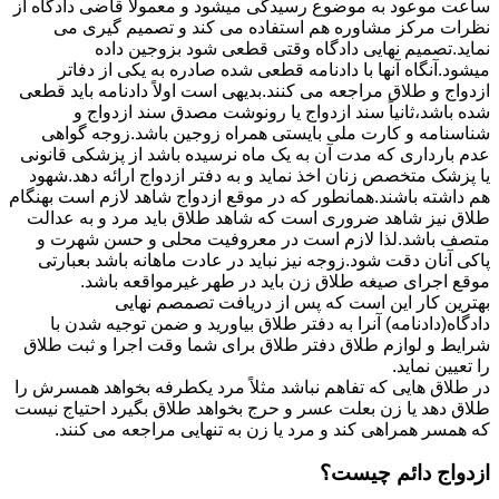
ساعت موعود به موضوع رسیدگی میشود و معمولاً قاضی دادگاه از
نظرات مرکز مشاوره هم استفاده می کند و تصمیم گیری می
نماید.تصمیم نهایی دادگاه وقتی قطعی شود بزوجین داده
میشود.آنگاه آنها با دادنامه قطعی شده صادره به یکی از دفاتر
ازدواج و طلاق مراجعه می کنند.بدیهی است اولاً دادنامه باید قطعی
شده باشد،ثانیاً سند ازدواج یا رونوشت مصدق سند ازدواج و
شناسنامه و کارت ملی بایستی همراه زوجین باشد.زوجه گواهی
عدم بارداری که مدت آن به یک ماه نرسیده باشد از پزشکی قانونی
یا پزشک متخصص زنان اخذ نماید و به دفتر ازدواج ارائه دهد.شهود
هم داشته باشند.همانطور که در موقع ازدواج شاهد لازم است بهنگام
طلاق نیز شاهد ضروری است که شاهد طلاق باید مرد و به عدالت
متصف باشد.لذا لازم است در معروفیت محلی و حسن شهرت و
پاکی آنان دقت شود.زوجه نیز نباید در عادت ماهانه باشد بعبارتی
موقع اجرای صیغه طلاق زن باید در طهر غیرمواقعه باشد.
بهترین کار این است که پس از دریافت تصمصم نهایی
دادگاه(دادنامه) آنرا به دفتر طلاق بیاورید و ضمن توجیه شدن با
شرایط و لوازم طلاق دفتر طلاق برای شما وقت اجرا و ثبت طلاق
را تعیین نماید.
در طلاق هایی که تفاهم نباشد مثلاً مرد یکطرفه بخواهد همسرش را
طلاق دهد یا زن بعلت عسر و حرج بخواهد طلاق بگیرد احتیاج نیست
که همسر همراهی کند و مرد یا زن به تنهایی مراجعه می کنند.
ازدواج دائم چیست؟