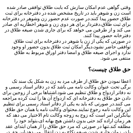
وقتی گواهی عدم امکان سازش که بابت طلاق توافقی صادر شده
است زن و شوهر باید در تاریخ مشخص شده در دفترخانه برای ثبت
طلاق حضور پیدا کنند.در صورت عدم حضور زن وشوهر در دفترخانه
برای ثبت طلاق،دفتردار برای هر دوی زن و شوهر اخطاریه ای صادر
می کند و از طرفین می خواهد که برای جاری شدن صیغه طلاق در
دفترخانه حضور پیدا کنند.
در صورتی که یکی از زن یا شوهر در دفترخانه برای ثبت طلاق
توافقی حاضر نشود،دیگر امکان ثبت طلاق بدون حضور او وجود
ندارد و اجرای صیغه طلاق و امضا دفتر اوراق مربوط به طلاق
منتفی می شود.
حق طلاق چیست؟
اعطا نمودن حق طلاق از طرف مرد به زن به شکل یک سند تک
برگی تحت عنوان وکالت نامه می باشد که در دفاتر اسناد رسمی و
نه دفاتر ازدواج و طلاق تنظیم می شود.اشتباها برخی از زوجین برای
دادن حق طلاق به دفترخانه ای که ازدواج آن ها را ثبت کرده مراجعه
می کنند.در صورتی که باید به یکی از دفاتر اسناد رسمی برای تنظیم
این وکالت نامه رجوع نمایند.محتوای وکالت نامه یا همان حق طلاق
بیانگراین امر است که زوج به زوجه وکالت تام الاختیار می دهد که
هر زمان اراده کند حتی بدون داشتن هیچ بهانه ای،بتواند خود را
مطلقه کند.تنها در صورتی که مرد حق طلاق را از همان ابتدای عقد
یا در زمان جاری شدن صیغه نکاح به زن انتقال می دهد،این حق در