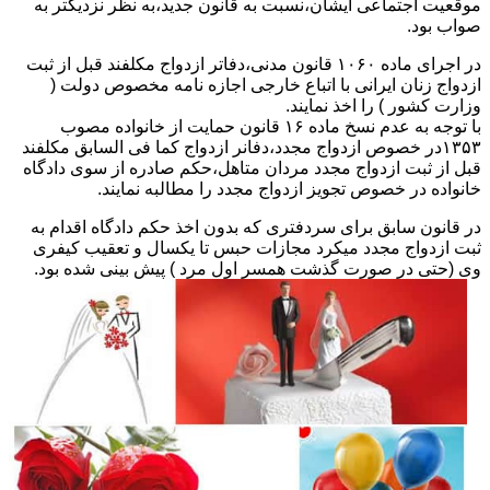
موقعیت اجتماعی ایشان،نسبت به قانون جدید،به نظر نزدیکتر به
صواب بود.
در اجرای ماده ۱۰۶۰ قانون مدنی،دفاتر ازدواج مکلفند قبل از ثبت
ازدواج زنان ایرانی با اتباع خارجی اجازه نامه مخصوص دولت (
وزارت کشور ) را اخذ نمایند.
با توجه به عدم نسخ ماده ۱۶ قانون حمایت از خانواده مصوب
۱۳۵۳در خصوص ازدواج مجدد،دفانر ازدواج کما فی السابق مکلفند
قبل از ثبت ازدواج مجدد مردان متاهل،حکم صادره از سوی دادگاه
خانواده در خصوص تجویز ازدواج مجدد را مطالبه نمایند.
در قانون سابق برای سردفتری که بدون اخذ حکم دادگاه اقدام به
ثبت ازدواج مجدد میکرد مجازات حبس تا یکسال و تعقیب کیفری
وی (حتی در صورت گذشت همسر اول مرد ) پیش بینی شده بود.