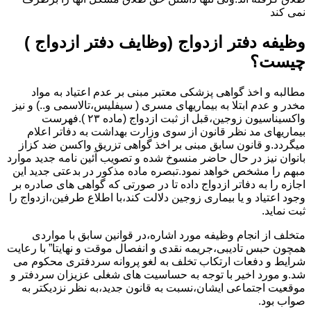
نمی کند
وظیفه دفتر ازدواج (وظایف دفتر ازدواج )
چیست؟
مطالبه و اخذ گواهی پزشکی معتبر مبنی بر عدم اعتیاد به مواد
مخدر و عدم ابتلا به بیماریهای مسری ( سیفلیس،تالاسمی و..) و نیز
واکسیناسیون زوجین،قبل از ثبت ازدواج (ماده ۲۳ ).فهرست
بیماریهای مد نظر قانون از سوی وزارت بهداشت به دفاتر اعلام
میگردد.و قانون سابق مبنی بر اخذ گواهی تزریق واکسن ضد کزاز
بانوان نیز در حال حاضر منسوخ شده و تصویب آئین نامه جدید موارد
مبهم را مشخص خواهد نمود.تبصره ماده مذکور در بدعتی جدید این
اجازه را به دفاتر ازدواج داده تا در صورتی که گواهی های صادره بر
وجود اعتیاد و یا بیماری زوجین دلالت کند،با اطلاع طرفین،ازدواج را
ثبت نماید.
متخلف از انجام وظیفه مورد اشاره،در قوانین سابق با مواردی
همچون حبس تادیبی،جریمه نقدی و انفصال موقت و نهایتا” با رعایت
شرایط و دفعات ارتکاب تخلف به لغو پروانه سردفتری محکوم می
شد.و مورد اخیر با توجه به حساسیت های شغلی عزیزان سردفتر و
موقعیت اجتماعی ایشان،نسبت به قانون جدید،به نظر نزدیکتر به
صواب بود.