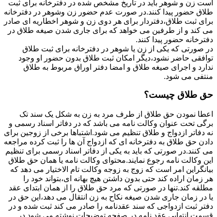
است زن و شوهر باید در تاریخ مشخص شده در دفترخانه برای ثبت
طلاق حضور پیدا کنند.در صورت عدم حضور زن وشوهر در دفترخانه
برای ثبت طلاق،دفتردار برای هر دوی زن و شوهر اخطاریه ای صادر
می کند و از طرفین می خواهد که برای جاری شدن صیغه طلاق در
دفترخانه حضور پیدا کنند.
در صورتی که یکی از زن یا شوهر در دفترخانه برای ثبت طلاق
توافقی حاضر نشود،دیگر امکان ثبت طلاق بدون حضور او وجود
ندارد و اجرای صیغه طلاق و امضا دفتر اوراق مربوط به طلاق
منتفی می شود.
حق طلاق چیست؟
اعطا نمودن حق طلاق از طرف مرد به زن به شکل یک سند تک
برگی تحت عنوان وکالت نامه می باشد که در دفاتر اسناد رسمی و
نه دفاتر ازدواج و طلاق تنظیم می شود.اشتباها برخی از زوجین برای
دادن حق طلاق به دفترخانه ای که ازدواج آن ها را ثبت کرده مراجعه
می کنند.در صورتی که باید به یکی از دفاتر اسناد رسمی برای تنظیم
این وکالت نامه رجوع نمایند.محتوای وکالت نامه یا همان حق طلاق
بیانگراین امر است که زوج به زوجه وکالت تام الاختیار می دهد که
هر زمان اراده کند حتی بدون داشتن هیچ بهانه ای،بتواند خود را
مطلقه کند.تنها در صورتی که مرد حق طلاق را از همان ابتدای عقد
یا در زمان جاری شدن صیغه نکاح به زن انتقال می دهد،این حق در
دفتر ثبت ازدواجی که سند عقدنامه را صادر می کند ثبت شده و در
قسمت انتهایی عقد نامه در صفحه توضیحات نوشته می شود.در