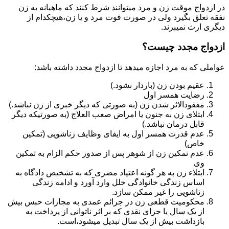
در ازدواج موقت زن و مرد میتوانند شرط کنند که ماهیانه به زن
نفقه تعلق بگیرد ولی در صورت فوت مرد و یا زن،هیچکدام از
دیگری ارث نمیبرند.
ازدواج مجدد چیست؟
عواملی که به مرد اجازه میدهد تا ازدواج مجدد داشته باشد:
عقیم بودن زن (باردار نشود.)
رضایت همسر اول
مفقودالاثر شدن زن (به صورتی که دیگر خبری از زن نباشد.)
ابتلای زن به جنون یا امراض صعب العلاج (به صورتیکه دیگر
قابل درمان نباشد.)
عدم قدرت همسر اول به ایفای وظایف زناشویی (تمکین
خاص)
عدم تمکین زن از شوهر پس از صدور حکم الزام به تمکین
وی
ابتلاء زن به هر گونه اعتیاد مضری که به تشخیص دادگاه به
اساس زندگی خانوادگی خلل وارد آورد و ادامه زندگی
زناشویی را غیر ممکن سازد.
محکومیت قطعی زن در جرائم عمدی به مجازات حبس بیش
از یک سال یا جزای نقدی که بر اثر ناتوانی از پرداخت به
بازداشت بیش از یک سال تبدیل می‎شود،است.