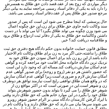
دیگر مواردی که زوج بعد از عقد،قصد دادن حق طلاق به همسرش
را دارد باید به یکی از دفاتر اسناد رسمی مراجعه نمایند.به بیانی دیگر
مرجع صدور حق طلاق پس از عقد،دفاتر اسناد رسمی می باشد.
حال پرسشی که اینجا مطرح می شود این است که پس از صدور
سند وکالت نامه حاوی حق طلاق برای زن،این حق چگونه اعمال
می شود وزن چگونه می تواند طلاق بگیرد؟ آیا می تواند با در دست
داشتن وکالتنامه حق طلاق به یکی از دفاتر ثبت ازدواج و طلاق برود
و طلاقنامه دریافت کند؟ خیر.
مطابق قانون حمایت خانواده بدون حکم دادگاه هیچ دفتری حق ثبت
طلاق را نداشته،حتی اگر مرد به زن برای طلاق،وکالت تام الاختیار
داده باشد.از این رو زن باید برای اعمال نمودن حق طلاق خود به
نزدیک ترین دادگاه خانواده محل اقامت خود مراجعه کرده و گواهی
عدم امکان سازش،دریافت کند.مساله ای که وجود دارد این است
که حضور داشتن هر دو نفر (زوج و زوجه) برای صدور گواهی عدم
امکان سازش لازم و ضروری است.زیرا گواهی عدم امکان سازش
که در واقع همان طلاق توافقی رایج است نیازمند توافق هر دوطرف
زن و شوهر است.این در صورتی است که در اکثر مواقع زن از
شوهر حق طلاق را می گیرد تا بتواند بدون حضور شوهرش بتواند
طلاق خود را بگیرد.در این موارد خانم هایی که حق طلاق دارند وقتی
با ایراد گرفتن کارمندان دادگاه مبنی بر الزام حضور شوهر روبرو
می شوند سریعا بیان می دارند که حق طلاق دارند و یا وکالت تام در
طلاق گرفته اند.ولی تنها داشتن حق طلاق مشکل آنها را برطرف