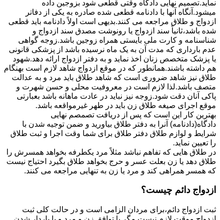
نماید.تصمیم نهایی دادگاه وقتی قطعی شود بزوجین داده
میشود.آنگاه آنها با دادنامه قطعی شده صادره به یکی از دفاتر
ازدواج و طلاق مراجعه می کنند.بدیهی است اولاً دادنامه باید قطعی
شده باشد،ثانیاً سند ازدواج یا رونوشت مصدق سند ازدواج و
شناسنامه و کارت ملی بایستی همراه زوجین باشد.زوجه گواهی
عدم بارداری که مدت آن به یک ماه نرسیده باشد از پزشکی قانونی
یا پزشک متخصص زنان اخذ نماید و به دفتر ازدواج ارائه دهد.شهود
هم داشته باشند.همانطور که در موقع ازدواج شاهد لازم است بهنگام
طلاق نیز شاهد ضروری است که شاهد طلاق باید مرد و به عدالت
متصف باشد.لذا لازم است در معروفیت محلی و حسن شهرت و
پاکی آنان دقت شود.زوجه نیز نباید در عادت ماهانه باشد بعبارتی
موقع اجرای صیغه طلاق زن باید در طهر غیرمواقعه باشد.
بهترین کار این است که پس از دریافت تصمصم نهایی
دادگاه(دادنامه) آنرا به دفتر طلاق بیاورید و ضمن توجیه شدن با
شرایط و لوازم طلاق دفتر طلاق برای شما وقت اجرا و ثبت طلاق
را تعیین نماید.
در طلاق هایی که تفاهم نباشد مثلاً مرد یکطرفه بخواهد همسرش را
طلاق دهد یا زن بعلت عسر و حرج بخواهد طلاق بگیرد احتیاج نیست
که همسر همراهی کند و مرد یا زن به تنهایی مراجعه می کنند.
ازدواج دائم چیست؟
ثبت ازدواج دائم،برای مردان الزامی است و در حالت کلی ثبت
ازدواج موقت لازم نیست مگر با توافق زن و مرد و یا باردار شدن