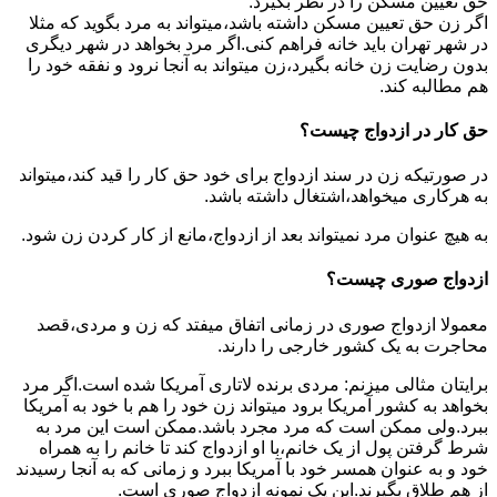
حق تعیین مسکن را در نظر بگیرد.
اگر زن حق تعیین مسکن داشته باشد،میتواند به مرد بگوید که مثلا
در شهر تهران باید خانه فراهم کنی.اگر مرد بخواهد در شهر دیگری
بدون رضایت زن خانه بگیرد،زن میتواند به آنجا نرود و نفقه خود را
هم مطالبه کند.
حق کار در ازدواج چیست؟
در صورتیکه زن در سند ازدواج برای خود حق کار را قید کند،میتواند
به هرکاری میخواهد،اشتغال داشته باشد.
به هیچ عنوان مرد نمیتواند بعد از ازدواج،مانع از کار کردن زن شود.
ازدواج صوری چیست؟
معمولا ازدواج صوری در زمانی اتفاق میفتد که زن و مردی،قصد
محاجرت به یک کشور خارجی را دارند.
برایتان مثالی میزنم: مردی برنده لاتاری آمریکا شده است.اگر مرد
بخواهد به کشور آمریکا برود میتواند زن خود را هم با خود به آمریکا
ببرد.ولی ممکن است که مرد مجرد باشد.ممکن است این مرد به
شرط گرفتن پول از یک خانم،با او ازدواج کند تا خانم را به همراه
خود و به عنوان همسر خود با آمریکا ببرد و زمانی که به آنجا رسیدند
از هم طلاق بگیرند.این یک نمونه ازدواج صوری است.