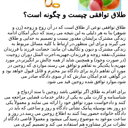
طلاق توافقی چیست و چگونه است؟
طلاق توافقی نوعی از طلاق است که در آن زوج و زوجه (زن و
شوهر) بنا به هر دلیلی به این نتیجه می رسند که دیگر امکان ادامه
زندگی مشترک برایشان مقدور نیست و تصمیم به جدایی و طلاق
می گیرند و برای این منظور،در ارتباط با کلیه مسائل مربوط به
زندگی مشترک و دیون و تکالیف آن مانند: حضانت فرزند یا فرزندان
مشترک،نفقه زوجه و فرزندان،جهیزیه،اجرت المثل دوران زوجیت
(در صورت وجود) و همچنین شاید از همه چالش بر انگیزتر،در مورد
مهریه،با یکدیگر به تفاهم و توافق می رسند.مواردی که زوجین در
مورد آن تفاهم دارند برای دادگاه نیز محترم و قابل قبول خواهد بود و
در گواهی عدم امکان سازش که از سوی دادگاه صادر می
شود،موارد توافق شده زوجین قید می شود.
برای اقدام به طلاق اگر توافقی باشد زوجین با سند ازدواج و
شناسنامه و کارت ملی به یکی از دفاتر خدمات قضایی مراجعه می
کنند و دادخواست مورد توافق خود را ارائه می نمایند و معمولاً یکی
دو روز بعد بوسیله پیامک نشانی دادگاه و روز و ساعتی که باید در
دادگاه خانواده حضور پیدا کنند به اطلاع زوجین می رسد.در روز و
ساعت موعود به موضوع رسیدگی میشود و معمولاً قاضی دادگاه از
نظرات مرکز مشاوره هم استفاده می کند و تصمیم گیری می