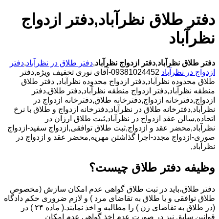
دفتر طلاق نظرآباد,دفتر ازدواج
نظرآباد
دفتر طلاق نظرآباد
,
دفتر ازدواج نظرآباد
,
دفتر طلاق در نظرآباد
,
دفتر
ازدواج در نظرآباد
09381024452-آقای نوری تخفیف ویژه,دفتر
طلاق محدوده نظرآباد,دفتر ازدواج محدوده نظرآباد,
دفتر طلاق
منطقه نظرآباد,دفتر ازدواج منطقه نظرآباد,دفتر طلاق,دفتر
ازدواج,دفترخانه ازدواج,دفترخانه طلاق,دفترخانه ازدواج در
نظرآباد,دفترخانه طلاق در نظرآباد,دفترخانه ازدواج و طلاق با نرخ
اتحاده,سالن عقد ازدواج در نظرآباد,ثبت طلاق ارزان در
نظرآباد,محضر عقد و ازدواج,ثبت طلاق توافقی,ازدواج سفید-ازدواج
صوری-ازدواج مجدد-اجرا گذاشتن مهریه,محضر عقد و ازدواج در
نظرآباد,
وظیفه دفتر طلاق چیست؟
دفتر طلاق،باید در ثبت طلاق گواهی عدم امکان سازش (مخصوص
طلاق توافقی و یا طلاق به تقاضای مرد ) و لازم ضروری حکم دادگاه
(در طلاق به تقاضای زن ) را مطالبه و اخذ نمایند.( ماده ۲۴ ) در
قوانین سابق نیز در صورت عدم اخذ گواهی عدم امکان