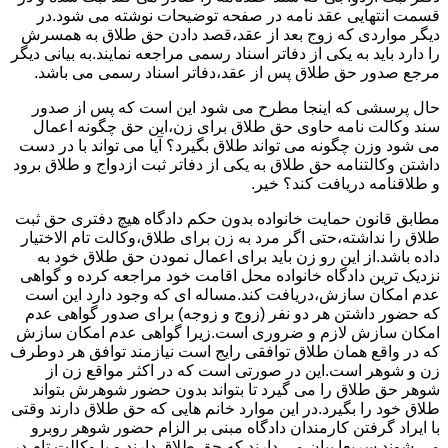
قسمت انتهایی عقد نامه در صفحه توضیحات نوشته می شود.در
دیگر مواردی که زوج بعد از عقد،قصد دادن حق طلاق به همسرش
را دارد باید به یکی از دفاتر اسناد رسمی مراجعه نمایند.به بیانی دیگر
مرجع صدور حق طلاق پس از عقد،دفاتر اسناد رسمی می باشد.
حال پرسشی که اینجا مطرح می شود این است که پس از صدور
سند وکالت نامه حاوی حق طلاق برای زن،این حق چگونه اعمال
می شود وزن چگونه می تواند طلاق بگیرد؟ آیا می تواند با در دست
داشتن وکالتنامه حق طلاق به یکی از دفاتر ثبت ازدواج و طلاق برود
و طلاقنامه دریافت کند؟ خیر.
مطابق قانون حمایت خانواده بدون حکم دادگاه هیچ دفتری حق ثبت
طلاق را نداشته،حتی اگر مرد به زن برای طلاق،وکالت تام الاختیار
داده باشد.از این رو زن باید برای اعمال نمودن حق طلاق خود به
نزدیک ترین دادگاه خانواده محل اقامت خود مراجعه کرده و گواهی
عدم امکان سازش،دریافت کند.مساله ای که وجود دارد این است
که حضور داشتن هر دو نفر (زوج و زوجه) برای صدور گواهی عدم
امکان سازش لازم و ضروری است.زیرا گواهی عدم امکان سازش
که در واقع همان طلاق توافقی رایج است نیازمند توافق هر دوطرف
زن و شوهر است.این در صورتی است که در اکثر مواقع زن از
شوهر حق طلاق را می گیرد تا بتواند بدون حضور شوهرش بتواند
طلاق خود را بگیرد.در این موارد خانم هایی که حق طلاق دارند وقتی
با ایراد گرفتن کارمندان دادگاه مبنی بر الزام حضور شوهر روبرو
می شوند سریعا بیان می دارند که حق طلاق دارند و یا وکالت تام در