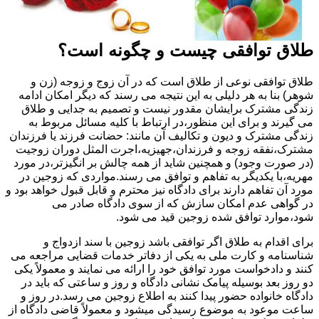
طلاق توافقی چیست و چگونه است؟
طلاق توافقی نوعی از طلاق است که در آن زوج و زوجه (زن و
شوهر) بنا به هر دلیلی به این نتیجه می رسند که دیگر امکان ادامه
زندگی مشترک برایشان مقدور نیست و تصمیم به جدایی و طلاق
می گیرند و برای این منظور،در ارتباط با کلیه مسائل مربوط به
زندگی مشترک و دیون و تکالیف آن مانند: حضانت فرزند یا فرزندان
مشترک،نفقه زوجه و فرزندان،جهیزیه،اجرت المثل دوران زوجیت
(در صورت وجود) و همچنین شاید از همه چالش بر انگیزتر،در مورد
مهریه،با یکدیگر به تفاهم و توافق می رسند.مواردی که زوجین در
مورد آن تفاهم دارند برای دادگاه نیز محترم و قابل قبول خواهد بود و
در گواهی عدم امکان سازش که از سوی دادگاه صادر می
شود،موارد توافق شده زوجین قید می شود.
برای اقدام به طلاق اگر توافقی باشد زوجین با سند ازدواج و
شناسنامه و کارت ملی به یکی از دفاتر خدمات قضایی مراجعه می
کنند و دادخواست مورد توافق خود را ارائه می نمایند و معمولاً یکی
دو روز بعد بوسیله پیامک نشانی دادگاه و روز و ساعتی که باید در
دادگاه خانواده حضور پیدا کنند به اطلاع زوجین می رسد.در روز و
ساعت موعود به موضوع رسیدگی میشود و معمولاً قاضی دادگاه از