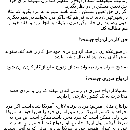
زمانیکه میخواهند سند ازدواج را تنظیم کنند،زن میتواند برای خود
حق تعیین مسکن را در نظر بگیرد.
اگر زن حق تعیین مسکن داشته باشد،میتواند به مرد بگوید که مثلا
در شهر تهران باید خانه فراهم کنی.اگر مرد بخواهد در شهر دیگری
بدون رضایت زن خانه بگیرد،زن میتواند به آنجا نرود و نفقه خود را
هم مطالبه کند.
حق کار در ازدواج چیست؟
در صورتیکه زن در سند ازدواج برای خود حق کار را قید کند،میتواند
به هرکاری میخواهد،اشتغال داشته باشد.
به هیچ عنوان مرد نمیتواند بعد از ازدواج،مانع از کار کردن زن شود.
ازدواج صوری چیست؟
معمولا ازدواج صوری در زمانی اتفاق میفتد که زن و مردی،قصد
محاجرت به یک کشور خارجی را دارند.
برایتان مثالی میزنم: مردی برنده لاتاری آمریکا شده است.اگر مرد
بخواهد به کشور آمریکا برود میتواند زن خود را هم با خود به آمریکا
ببرد.ولی ممکن است که مرد مجرد باشد.ممکن است این مرد به
شرط گرفتن پول از یک خانم،با او ازدواج کند تا خانم را به همراه
خود و به عنوان همسر خود با آمریکا ببرد و زمانی که به آنجا رسیدند