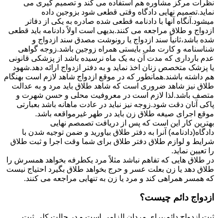
نظرات مرکز مشاوره هم استفاده می کند و تصمیم گیری می
نماید.تصمیم نهایی دادگاه وقتی قطعی شود بزوجین داده
میشود.آنگاه آنها با دادنامه قطعی شده صادره به یکی از دفاتر
ازدواج و طلاق مراجعه می کنند.بدیهی است اولاً دادنامه باید قطعی
شده باشد،ثانیاً سند ازدواج یا رونوشت مصدق سند ازدواج و
شناسنامه و کارت ملی بایستی همراه زوجین باشد.زوجه گواهی
عدم بارداری که مدت آن به یک ماه نرسیده باشد از پزشکی قانونی
یا پزشک متخصص زنان اخذ نماید و به دفتر ازدواج ارائه دهد.شهود
هم داشته باشند.همانطور که در موقع ازدواج شاهد لازم است بهنگام
طلاق نیز شاهد ضروری است که شاهد طلاق باید مرد و به عدالت
متصف باشد.لذا لازم است در معروفیت محلی و حسن شهرت و
پاکی آنان دقت شود.زوجه نیز نباید در عادت ماهانه باشد بعبارتی
موقع اجرای صیغه طلاق زن باید در طهر غیرمواقعه باشد.
بهترین کار این است که پس از دریافت تصمصم نهایی
دادگاه(دادنامه) آنرا به دفتر طلاق بیاورید و ضمن توجیه شدن با
شرایط و لوازم طلاق دفتر طلاق برای شما وقت اجرا و ثبت طلاق
را تعیین نماید.
در طلاق هایی که تفاهم نباشد مثلاً مرد یکطرفه بخواهد همسرش را
طلاق دهد یا زن بعلت عسر و حرج بخواهد طلاق بگیرد احتیاج نیست
که همسر همراهی کند و مرد یا زن به تنهایی مراجعه می کنند.
ازدواج دائم چیست؟
ثبت ازدواج دائم،برای مردان الزامی است و در حالت کلی ثبت