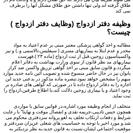
طلاق گرفته اند.ولی تنها داشتن حق طلاق مشکل آنها را برطرف
نمی کند
وظیفه دفتر ازدواج (وظایف دفتر ازدواج )
چیست؟
مطالبه و اخذ گواهی پزشکی معتبر مبنی بر عدم اعتیاد به مواد
مخدر و عدم ابتلا به بیماریهای مسری ( سیفلیس،تالاسمی و..) و نیز
واکسیناسیون زوجین،قبل از ثبت ازدواج (ماده ۲۳ ).فهرست
بیماریهای مد نظر قانون از سوی وزارت بهداشت به دفاتر اعلام
میگردد.و قانون سابق مبنی بر اخذ گواهی تزریق واکسن ضد کزاز
بانوان نیز در حال حاضر منسوخ شده و تصویب آئین نامه جدید موارد
مبهم را مشخص خواهد نمود.تبصره ماده مذکور در بدعتی جدید این
اجازه را به دفاتر ازدواج داده تا در صورتی که گواهی های صادره بر
وجود اعتیاد و یا بیماری زوجین دلالت کند،با اطلاع طرفین،ازدواج را
ثبت نماید.
متخلف از انجام وظیفه مورد اشاره،در قوانین سابق با مواردی
همچون حبس تادیبی،جریمه نقدی و انفصال موقت و نهایتا” با رعایت
شرایط و دفعات ارتکاب تخلف به لغو پروانه سردفتری محکوم می
شد.و مورد اخیر با توجه به حساسیت های شغلی عزیزان سردفتر و
موقعیت اجتماعی ایشان،نسبت به قانون جدید،به نظر نزدیکتر به