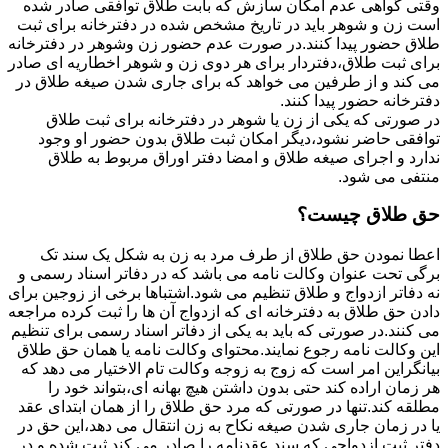
وقتی گواهی عدم امکان سازش که بابت طلاق توافقی صادر شده
است زن و شوهر باید در تاریخ مشخص شده در دفترخانه برای ثبت
طلاق حضور پیدا کنند.در صورت عدم حضور زن وشوهر در دفترخانه
برای ثبت طلاق،دفتردار برای هر دوی زن و شوهر اخطاریه ای صادر
می کند و از طرفین می خواهد که برای جاری شدن صیغه طلاق در
دفترخانه حضور پیدا کنند.
در صورتی که یکی از زن یا شوهر در دفترخانه برای ثبت طلاق
توافقی حاضر نشود،دیگر امکان ثبت طلاق بدون حضور او وجود
ندارد و اجرای صیغه طلاق و امضا دفتر اوراق مربوط به طلاق
منتفی می شود.
حق طلاق چیست؟
اعطا نمودن حق طلاق از طرف مرد به زن به شکل یک سند تک
برگی تحت عنوان وکالت نامه می باشد که در دفاتر اسناد رسمی و
نه دفاتر ازدواج و طلاق تنظیم می شود.اشتباها برخی از زوجین برای
دادن حق طلاق به دفترخانه ای که ازدواج آن ها را ثبت کرده مراجعه
می کنند.در صورتی که باید به یکی از دفاتر اسناد رسمی برای تنظیم
این وکالت نامه رجوع نمایند.محتوای وکالت نامه یا همان حق طلاق
بیانگراین امر است که زوج به زوجه وکالت تام الاختیار می دهد که
هر زمان اراده کند حتی بدون داشتن هیچ بهانه ای،بتواند خود را
مطلقه کند.تنها در صورتی که مرد حق طلاق را از همان ابتدای عقد
یا در زمان جاری شدن صیغه نکاح به زن انتقال می دهد،این حق در
دفتر ثبت ازدواجی که سند عقدنامه را صادر می کند ثبت شده و در