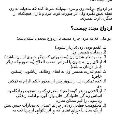
در ازدواج موقت زن و مرد میتوانند شرط کنند که ماهیانه به زن
نفقه تعلق بگیرد ولی در صورت فوت مرد و یا زن،هیچکدام از
دیگری ارث نمیبرند.
ازدواج مجدد چیست؟
عواملی که به مرد اجازه میدهد تا ازدواج مجدد داشته باشد:
عقیم بودن زن (باردار نشود.)
رضایت همسر اول
مفقودالاثر شدن زن (به صورتی که دیگر خبری از زن نباشد.)
ابتلای زن به جنون یا امراض صعب العلاج (به صورتیکه دیگر
قابل درمان نباشد.)
عدم قدرت همسر اول به ایفای وظایف زناشویی (تمکین
خاص)
عدم تمکین زن از شوهر پس از صدور حکم الزام به تمکین
وی
ابتلاء زن به هر گونه اعتیاد مضری که به تشخیص دادگاه به
اساس زندگی خانوادگی خلل وارد آورد و ادامه زندگی
زناشویی را غیر ممکن سازد.
محکومیت قطعی زن در جرائم عمدی به مجازات حبس بیش
از یک سال یا جزای نقدی که بر اثر ناتوانی از پرداخت به