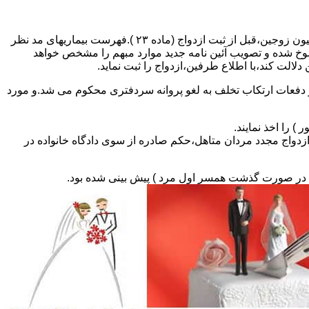
مطالبه و اخذ گواهی پزشکی معتبر مبنی بر عدم اعتیاد به مواد مخدر و عدم ابتلا به بیماریهای مسری ( سیفلیس،تالاسمی و..) و نیز واکسیناسیون زوجین،قبل از ثبت ازدواج (ماده ۲۳ ).فهرست بیماریهای مد نظر
سوخ شده و تصویب آئین نامه جدید موارد مبهم را مشخص خواهد
دلالت کند،با اطلاع طرفین،ازدواج را ثبت نماید.
و دفعات ارتکاب تخلف به لغو پروانه سردفتری محکوم می شد.و مورد
ی السابق مکلفند قبل از ثبت ازدواج مجدد مردان متاهل،حکم صادره از سوی دادگاه خانواده در
ی در صورت گذشت همسر اول مرد ) پیش بینی شده بود.