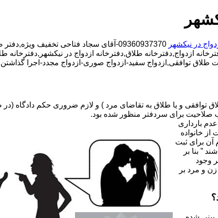
کشهر
دواج در نیکشهر
09360937370-آقای سجاد فتاحی تخفیف ویژه,دفتر طلاق محدوده نیکشهر,دفتر ازدواج محدوده نیکشهر,
خانه ازدواج,دفترخانه طلاق,دفترخانه ازدواج در نیکشهر,دفترخانه طلا
ت طلاق توافقی,ازدواج سفید-ازدواج صوری-ازدواج مجدد-اجرا گذاشتن 
صلاحیت برای سردفتر منظور شده بود.
عدم بارداری
ه ۳۱ قانون جدید حمایت از خانواده
 آن برای ثبت
د ” بنا بر
ر وجود
زن و مرد بر
؟
 بینی شده