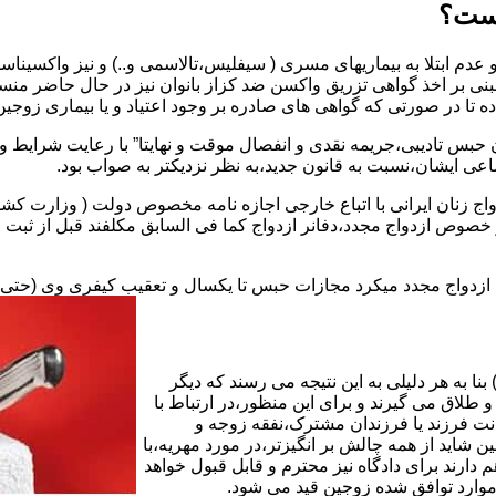
یست؟
بنی بر اخذ گواهی تزریق واکسن ضد کزاز بانوان نیز در حال حاضر من
اده تا در صورتی که گواهی های صادره بر وجود اعتیاد و یا بیماری زوجین 
 حبس تادیبی،جریمه نقدی و انفصال موقت و نهایتا” با رعایت شرایط 
ی ایشان،نسبت به قانون جدید،به نظر نزدیکتر به صواب بود.
وجه به عدم نسخ ماده ۱۶ قانون حمایت از خانواده مصوب ۱۳۵۳در خصوص ازدواج مجدد،دفانر ازدواج کما ف
بت ازدواج مجدد میکرد مجازات حبس تا یکسال و تعقیب کیفری وی (حت
ا به هر دلیلی به این نتیجه می رسند که دیگر
طلاق می گیرند و برای این منظور،در ارتباط با
نت فرزند یا فرزندان مشترک،نفقه زوجه و
شاید از همه چالش بر انگیزتر،در مورد مهریه،با
 دارند برای دادگاه نیز محترم و قابل قبول خواهد
وارد توافق شده زوجین قید می شود.