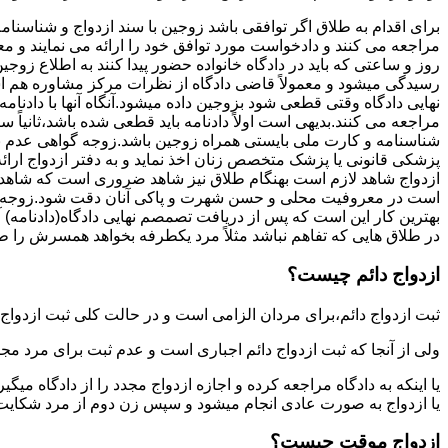
برای اقدام به طلاق اگر توافقی باشد زوجین با سند ازدواج و شناسنا
مراجعه می کنند و دادخواست مورد توافق خود را ارائه می نمایند و معمو
روز و ساعتی که باید در دادگاه خانواده حضور پیدا کنند به اطلاع ز
رسیدگی میشود و معمولاً قاضی دادگاه از نظرات مرکز مشاوره هم ا
نهایی دادگاه وقتی قطعی شود بزوجین داده میشود.آنگاه آنها با دادنام
مراجعه می کنند.بدیهی است اولاً دادنامه باید قطعی شده باشد،ثانیاً 
شناسنامه و کارت ملی بایستی همراه زوجین باشد.زوجه گواهی عدم با
پزشکی قانونی یا پزشک متخصص زنان اخذ نماید و به دفتر ازدواج ارائ
ازدواج شاهد لازم است بهنگام طلاق نیز شاهد ضروری است که شاهد ط
است در معروفیت محلی و حسن شهرت و پاکی آنان دقت شود.زوجه نیز ن
بهترین کار این است که پس از دریافت تصمصم نهایی دادگاه(دادنامه) آ
در طلاق هایی که تفاهم نباشد مثلاً مرد یکطرفه بخواهد همسرش را طل
ازدواج دائم چیست؟
ثبت ازدواج دائم،برای مردان الزامی است و در حالت کلی ثبت ازدواج 
ولی از آنجا که ثبت ازدواج دائم اجباری است و عدم ثبت برای مرد مج
یا اینکه به دادگاه مراجعه کرده و اجازه ازدواج مجدد را از دادگاه میگی
یا ازدواج به صورت عادی انجام میشود و سپس زن دوم از مرد شکایت می
ازدواج موقت چیست؟