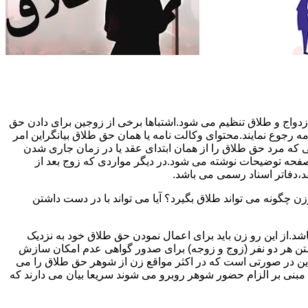
دواج و طلاق تنظیم می شود.اشتباها برخی از زوجین برای دادن حق
مه رجوع نمایند.محتوای وکالت نامه یا همان حق طلاق بیانگراین امر
تی که مرد حق طلاق را از همان ابتدای عقد یا در زمان جاری شدن
 صفحه توضیحات نوشته می شود.در دیگر مواردی که زوج بعد از
د،دفاتر اسناد رسمی می باشد.
گونه می تواند طلاق بگیرد؟ آیا می تواند با در دست داشتن
شد.از این رو زن باید برای اعمال نمودن حق طلاق خود به نزدیک
تن هر دو نفر (زوج و زوجه) برای صدور گواهی عدم امکان سازش
ن در صورتی است که در اکثر مواقع زن از شوهر حق طلاق را می
اه مبنی بر الزام حضور شوهر روبرو می شوند سریعا بیان می دارند که