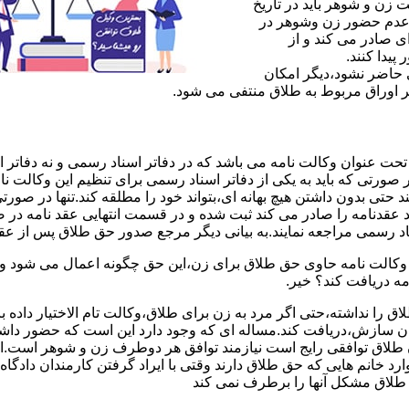
ن و شوهر باید در تاریخ
 عدم حضور زن وشوهر در
ی صادر می کند و از
یدا کنند.
ی حاضر نشود،دیگر امکان
ر اوراق مربوط به طلاق منتفی می شود.
 عنوان وکالت نامه می باشد که در دفاتر اسناد رسمی و نه دفاتر از
 صورتی که باید به یکی از دفاتر اسناد رسمی برای تنظیم این وکالت نا
د حتی بدون داشتن هیچ بهانه ای،بتواند خود را مطلقه کند.تنها در صور
د عقدنامه را صادر می کند ثبت شده و در قسمت انتهایی عقد نامه در
اد رسمی مراجعه نمایند.به بیانی دیگر مرجع صدور حق طلاق پس از عق
لت نامه حاوی حق طلاق برای زن،این حق چگونه اعمال می شود وزن چ
مه دریافت کند؟ خیر.
را نداشته،حتی اگر مرد به زن برای طلاق،وکالت تام الاختیار داده با
کان سازش،دریافت کند.مساله ای که وجود دارد این است که حضور داش
طلاق توافقی رایج است نیازمند توافق هر دوطرف زن و شوهر است.ای
وارد خانم هایی که حق طلاق دارند وقتی با ایراد گرفتن کارمندان دادگ
ق طلاق مشکل آنها را برطرف نمی کند