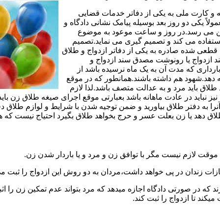
مه و کارت ملی به یکی از دفاتر خدمات قضایی
لاً یکی دو روز بعد بوسیله پیامک نشانی دادگاه و
وجین می رسد.در روز و ساعت موعود به موضوع
ستفاده می کند و تصمیم گیری می نماید.تصمیم
ه قطعی شده صادره به یکی از دفاتر ازدواج و طلاق
سند ازدواج یا رونوشت مصدق سند ازدواج و
رداری که مدت آن به یک ماه نرسیده باشد از
ه دهد.شهود هم داشته باشند.همانطور که در موقع
لاق باید مرد و به عدالت متصف باشد.لذا لازم
باید در عادت ماهانه باشد بعبارتی موقع اجرای صیغه طلاق زن باید 
نرا به دفتر طلاق بیاورید و ضمن توجیه شدن با شرایط و لوازم طلاق دف
اق دهد یا زن بعلت عسر و حرج بخواهد طلاق بگیرد احتیاج نیست که هم
موقت لازم نیست مگر با توافق زن و مرد و یا باردار شدن زن.
ازات زندان در پی خواهد داشت،مردان به دو روش این ازدواج را ثبت می
رند که در صورتی دادگاه اجازه میدهد که مرد بتواند عدم تمکین زن را اثب
کند تا ازدواج را ثبت کند.