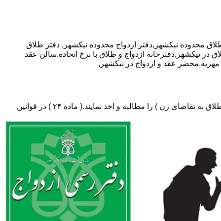
دفتر طلاق
ق در نیکشهر,دفترخانه ازدواج و طلاق با نرخ اتحاده,سالن عقد
مهریه,محضر عقد و ازدواج در نیکشهر,
دفتر طلاق،باید در ثبت طلاق گواهی عدم امکان سازش (مخصوص طلاق توافقی و یا طلاق به تقاضای مرد ) و لازم ضروری حکم دادگاه (در طلاق به تقاضای زن ) را مطالبه و اخذ نمایند.( ماده ۲۴ ) در قوانین