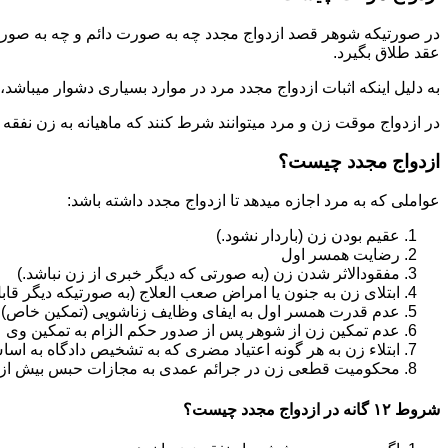
در صورتیکه شوهر قصد ازدواج مجدد چه به صورت دائم و چه به صورت م
عقد طلاق بگیرد.
به دلیل اینکه اثبات ازدواج مجدد مرد در موارد بسیاری دشوار میباشد،م
در ازدواج موقت زن و مرد میتوانند شرط کنند که ماهیانه به زن نفقه
ازدواج مجدد چیست؟
عواملی که به مرد اجازه میدهد تا ازدواج مجدد داشته باشد:
عقیم بودن زن (باردار نشود.)
رضایت همسر اول
مفقودالاثر شدن زن (به صورتی که دیگر خبری از زن نباشد.)
ابتلای زن به جنون یا امراض صعب العلاج (به صورتیکه دیگر قابل
عدم قدرت همسر اول به ایفای وظایف زناشویی (تمکین خاص)
عدم تمکین زن از شوهر پس از صدور حکم الزام به تمکین وی
ابتلاء زن به هر گونه اعتیاد مضری که به تشخیص دادگاه به اسا
محکومیت قطعی زن در جرائم عمدی به مجازات حبس بیش از یک سال ی
شروط ۱۲ گانه در ازدواج مجدد چیست؟