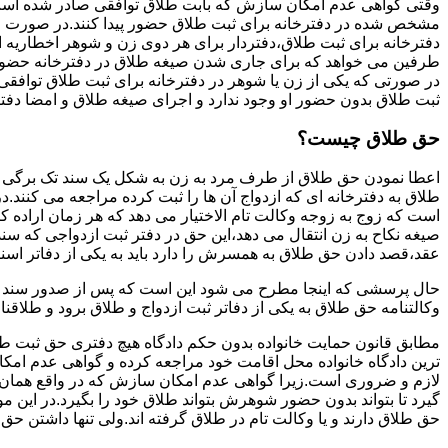
وقتی گواهی عدم امکان سازش که بابت طلاق توافقی صادر شده است ز
مشخص شده در دفترخانه برای ثبت طلاق حضور پیدا کنند.در صورت
دفترخانه برای ثبت طلاق،دفتردار برای هر دوی زن و شوهر اخطاریه ا
طرفین می خواهد که برای جاری شدن صیغه طلاق در دفترخانه حضور پ
در صورتی که یکی از زن یا شوهر در دفترخانه برای ثبت طلاق توافق
ثبت طلاق بدون حضور او وجود ندارد و اجرای صیغه طلاق و امضا دفت
حق طلاق چیست؟
اعطا نمودن حق طلاق از طرف مرد به زن به شکل یک سند تک برگی تحت
طلاق به دفترخانه ای که ازدواج آن ها را ثبت کرده مراجعه می کنند.در
است که زوج به زوجه وکالت تام الاختیار می دهد که هر زمان اراده کن
صیغه نکاح به زن انتقال می دهد،این حق در دفتر ثبت ازدواجی که سن
عقد،قصد دادن حق طلاق به همسرش را دارد باید به یکی از دفاتر اسن
حال پرسشی که اینجا مطرح می شود این است که پس از صدور سند وکا
وکالتنامه حق طلاق به یکی از دفاتر ثبت ازدواج و طلاق برود و طلاقنا
مطابق قانون حمایت خانواده بدون حکم دادگاه هیچ دفتری حق ثبت طلاق 
ترین دادگاه خانواده محل اقامت خود مراجعه کرده و گواهی عدم ام
لازم و ضروری است.زیرا گواهی عدم امکان سازش که در واقع همان 
گیرد تا بتواند بدون حضور شوهرش بتواند طلاق خود را بگیرد.در این م
حق طلاق دارند و یا وکالت تام در طلاق گرفته اند.ولی تنها داشتن ح