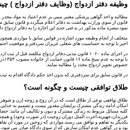
وظیفه دفتر ازدواج (وظایف دفتر ازدواج ) چ
قانون از سوی وزارت بهداشت به دفاتر اعلام میگردد.و قانون سابق م
نمود.تبصره ماده مذکور در بدعتی جدید این اجازه را به دفاتر ازدواج د
متخلف از انجام وظیفه مورد اشاره،در قوانین سابق با مواردی همچون
اخیر با توجه به حساسیت های شغلی عزیزان سردفتر و موقعیت اجتماع
در اجرای ماده ۱۰۶۰ قانون مدنی،دفاتر ازدواج مکلفند قبل از ثبت ازدواج زنان ایرانی با اتباع خارجی اجازه نامه مخصوص دولت ( وزارت کشور ) را اخذ نمایند.
با ت
خصوص تجویز ازدواج مجدد را مطالبه نمایند.
در قانون سابق برای سردفتری که بدون اخذ حکم دادگاه اقدام به ث
طلاق توافقی چیست و چگونه است؟
طلاق توافقی نوعی از طلاق است که در آن زوج و زوجه (زن و شوهر) بن
امکان ادامه زندگی مشترک برایشان مقدور نیست و تصمیم به جدایی و 
کلیه مسائل مربوط به زندگی مشترک و دیون و تکالیف آن مانند: حضا
فرزندان،جهیزیه،اجرت المثل دوران زوجیت (در صورت وجود) و همچنین 
یکدیگر به تفاهم و توافق می رسند.مواردی که زوجین در مورد آن تفاهم
بود و در گواهی عدم امکان سازش که از سوی دادگاه صادر می شود،م