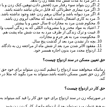
اگر مرد به مدت شش ماه نفقه زن را ندهد.
اگر زن بتواند سوء رفتار مرد (فحش دادن،توهین،کتک زدن و یا تهد
اگر مرد بیماری خطرناکی که قابل درمان نباشد داشته باشد.
اگر مرد دیوانه باشد و امکان برهم زدن عقد وجود نداشته باشد.
مرد به کاری اشتغال داشته باشد که مخالف آبروی زن باشد.
محکوم شدن مرد به مجازات ۵ سال حبس و یا بیشتر.
اعتیاد به مواد مخدر و یا مشروبات الکلی که به زندگی آسیب وا
غیبت و ترک زندگی از طرف مرد به مدت شش ماه پشت هم.
محکومیت مرد به هر جرم و مجازات.
بچه دار نشدن مرد بعد از گذشت پنج سال.
مفقود الاثر شدن مرد بعد از شش ماه از مراجعه زن به دادگاه.
ازدواج مجدد مرد بدون اجازه همسر خود.
حق تعیین مسکن در سند ازدواج چیست؟
زمانیکه میخواهند سند ازدواج را تنظیم کنند،زن میتواند برای خود حق 
اگر زن حق تعیین مسکن داشته باشد،میتواند به مرد بگوید که مثلا در ش
کند.
حق کار در ازدواج چیست؟
در صورتیکه زن در سند ازدواج برای خود حق کار را قید کند،میتواند ب
به هیچ عنوان مرد نمیتواند بعد از ازدواج،مانع از کار کردن زن شود.