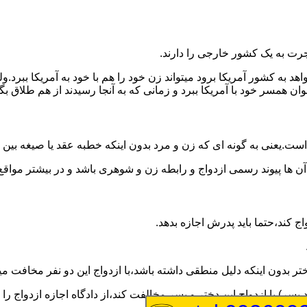
رت به یک کشور خارجی را دارند.
خواهد به کشور آمریکا برود میتواند زن خود را هم با خود به آمریکا 
عنوان همسر خود با آمریکا ببرد و زمانی که به آنجا رسیدند از هم طلاق 
ت.یعنی به گونه ای که زن و مرد بدون اینکه خطبه عقد یا صیغه بین
 آن ها پیوند رسمی ازدواج و رابطه زن و شوهری باشد و در بیشتر مواقع
اج کند،حتما باید پدرش اجازه بدهد.
ر بدون اینکه دلیل منطقی داشته باشد،با ازدواج این دو نفر مخافت می
سر) با ازدواج این دختر و پسر مخالفت کند،از دادگاه اجازه ازدواج را 