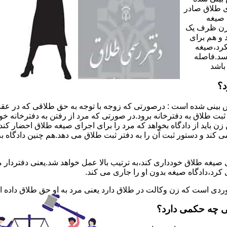
 طلاق صادر
 صیغه
 زن ظرف یک
 و هم برای
کرد،صیغه
سد.فاصله
باشد
د؟
 بینی شده است : درصورتی که زوجه با توجه به حق طلاقی که در عقد
ی ثبت طلاق به دفترخانه برود.در صورتی که مرد از رفتن به دفترخانه 
زن باید از دادگاه بخواهد که مرد را برای اجرای صیغه طلاق احضار کن
کند و دستور ثبت آن را به دفتر ثبت طلاق می دهد.هم چنین دادگاه به
 صیغه طلاق خودداری کند،به ترتیب بالا عمل خواهد شد.یعنی دفتردار
رد،دادگاه صیغه بدون او را جاری می کند.
ر موردی است که زن وکالت در طلاق دارد یعنی مرد به او حق طلاق داده
ی چه حکمی دارد؟