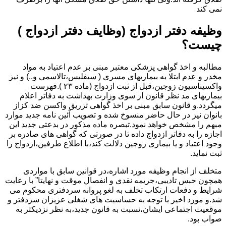
نمی کند
وظیفه دفتر ازدواج (وظایف دفتر ازدواج )
چیست؟
مطالبه و اخذ گواهی پزشکی معتبر مبنی بر عدم اعتیاد به مواد
مخدر و عدم ابتلا به بیماریهای مسری ( سیفلیس،تالاسمی و..) و نیز
واکسیناسیون زوجین،قبل از ثبت ازدواج (ماده ۲۳ ).فهرست
بیماریهای مد نظر قانون از سوی وزارت بهداشت به دفاتر اعلام
میگردد.و قانون سابق مبنی بر اخذ گواهی تزریق واکسن ضد کزاز
بانوان نیز در حال حاضر منسوخ شده و تصویب آئین نامه جدید موارد
مبهم را مشخص خواهد نمود.تبصره ماده مذکور در بدعتی جدید این
اجازه را به دفاتر ازدواج داده تا در صورتی که گواهی های صادره بر
وجود اعتیاد و یا بیماری زوجین دلالت کند،با اطلاع طرفین،ازدواج را
ثبت نماید.
متخلف از انجام وظیفه مورد اشاره،در قوانین سابق با مواردی
همچون حبس تادیبی،جریمه نقدی و انفصال موقت و نهایتا” با رعایت
شرایط و دفعات ارتکاب تخلف به لغو پروانه سردفتری محکوم می
شد.و مورد اخیر با توجه به حساسیت های شغلی عزیزان سردفتر و
موقعیت اجتماعی ایشان،نسبت به قانون جدید،به نظر نزدیکتر به
صواب بود.