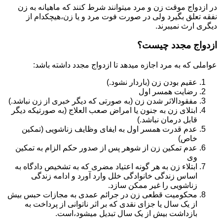
در ازدواج موقت زن و مرد میتوانند شرط کنند که ماهیانه به زن
نفقه تعلق بگیرد ولی در صورت فوت مرد و یا زن،هیچکدام از
دیگری ارث نمیبرند.
ازدواج مجدد چیست؟
عواملی که به مرد اجازه میدهد تا ازدواج مجدد داشته باشد:
عقیم بودن زن (باردار نشود.)
رضایت همسر اول
مفقودالاثر شدن زن (به صورتی که دیگر خبری از زن نباشد.)
ابتلای زن به جنون یا امراض صعب العلاج (به صورتیکه دیگر
قابل درمان نباشد.)
عدم قدرت همسر اول به ایفای وظایف زناشویی (تمکین
خاص)
عدم تمکین زن از شوهر پس از صدور حکم الزام به تمکین
وی
ابتلاء زن به هر گونه اعتیاد مضری که به تشخیص دادگاه به
اساس زندگی خانوادگی خلل وارد آورد و ادامه زندگی
زناشویی را غیر ممکن سازد.
محکومیت قطعی زن در جرائم عمدی به مجازات حبس بیش
از یک سال یا جزای نقدی که بر اثر ناتوانی از پرداخت به
بازداشت بیش از یک سال تبدیل می‎شود،است.