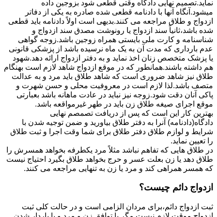
نماید.تصمیم نهایی دادگاه وقتی قطعی شود بزوجین داده
میشود.آنگاه آنها با دادنامه قطعی شده صادره به یکی از دفاتر
ازدواج و طلاق مراجعه می کنند.بدیهی است اولاً دادنامه باید قطعی
شده باشد،ثانیاً سند ازدواج یا رونوشت مصدق سند ازدواج و
شناسنامه و کارت ملی بایستی همراه زوجین باشد.زوجه گواهی
عدم بارداری که مدت آن به یک ماه نرسیده باشد از پزشکی قانونی
یا پزشک متخصص زنان اخذ نماید و به دفتر ازدواج ارائه دهد.شهود
هم داشته باشند.همانطور که در موقع ازدواج شاهد لازم است بهنگام
طلاق نیز شاهد ضروری است که شاهد طلاق باید مرد و به عدالت
متصف باشد.لذا لازم است در معروفیت محلی و حسن شهرت و
پاکی آنان دقت شود.زوجه نیز نباید در عادت ماهانه باشد بعبارتی
موقع اجرای صیغه طلاق زن باید در طهر غیرمواقعه باشد.
بهترین کار این است که پس از دریافت تصمصم نهایی
دادگاه(دادنامه) آنرا به دفتر طلاق بیاورید و ضمن توجیه شدن با
شرایط و لوازم طلاق دفتر طلاق برای شما وقت اجرا و ثبت طلاق
را تعیین نماید.
در طلاق هایی که تفاهم نباشد مثلاً مرد یکطرفه بخواهد همسرش را
طلاق دهد یا زن بعلت عسر و حرج بخواهد طلاق بگیرد احتیاج نیست
که همسر همراهی کند و مرد یا زن به تنهایی مراجعه می کنند.
ازدواج دائم چیست؟
ثبت ازدواج دائم،برای مردان الزامی است و در حالت کلی ثبت
ازدواج موقت لازم نیست مگر با توافق زن و مرد و یا باردار شدن