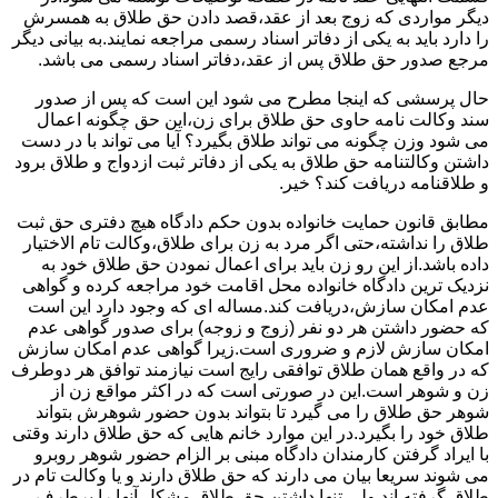
دیگر مواردی که زوج بعد از عقد،قصد دادن حق طلاق به همسرش
را دارد باید به یکی از دفاتر اسناد رسمی مراجعه نمایند.به بیانی دیگر
مرجع صدور حق طلاق پس از عقد،دفاتر اسناد رسمی می باشد.
حال پرسشی که اینجا مطرح می شود این است که پس از صدور
سند وکالت نامه حاوی حق طلاق برای زن،این حق چگونه اعمال
می شود وزن چگونه می تواند طلاق بگیرد؟ آیا می تواند با در دست
داشتن وکالتنامه حق طلاق به یکی از دفاتر ثبت ازدواج و طلاق برود
و طلاقنامه دریافت کند؟ خیر.
مطابق قانون حمایت خانواده بدون حکم دادگاه هیچ دفتری حق ثبت
طلاق را نداشته،حتی اگر مرد به زن برای طلاق،وکالت تام الاختیار
داده باشد.از این رو زن باید برای اعمال نمودن حق طلاق خود به
نزدیک ترین دادگاه خانواده محل اقامت خود مراجعه کرده و گواهی
عدم امکان سازش،دریافت کند.مساله ای که وجود دارد این است
که حضور داشتن هر دو نفر (زوج و زوجه) برای صدور گواهی عدم
امکان سازش لازم و ضروری است.زیرا گواهی عدم امکان سازش
که در واقع همان طلاق توافقی رایج است نیازمند توافق هر دوطرف
زن و شوهر است.این در صورتی است که در اکثر مواقع زن از
شوهر حق طلاق را می گیرد تا بتواند بدون حضور شوهرش بتواند
طلاق خود را بگیرد.در این موارد خانم هایی که حق طلاق دارند وقتی
با ایراد گرفتن کارمندان دادگاه مبنی بر الزام حضور شوهر روبرو
می شوند سریعا بیان می دارند که حق طلاق دارند و یا وکالت تام در
طلاق گرفته اند.ولی تنها داشتن حق طلاق مشکل آنها را برطرف