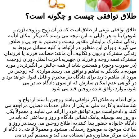
طلاق توافقی چیست و چگونه است؟
طلاق توافقی نوعی از طلاق است که در آن زوج و زوجه (زن و
شوهر) بنا به هر دلیلی به این نتیجه می رسند که دیگر امکان ادامه
زندگی مشترک برایشان مقدور نیست و تصمیم به جدایی و طلاق
می گیرند و برای این منظور،در ارتباط با کلیه مسائل مربوط به
زندگی مشترک و دیون و تکالیف آن مانند: حضانت فرزند یا فرزندان
مشترک،نفقه زوجه و فرزندان،جهیزیه،اجرت المثل دوران زوجیت
(در صورت وجود) و همچنین شاید از همه چالش بر انگیزتر،در مورد
مهریه،با یکدیگر به تفاهم و توافق می رسند.مواردی که زوجین در
مورد آن تفاهم دارند برای دادگاه نیز محترم و قابل قبول خواهد بود و
در گواهی عدم امکان سازش که از سوی دادگاه صادر می
شود،موارد توافق شده زوجین قید می شود.
برای اقدام به طلاق اگر توافقی باشد زوجین با سند ازدواج و
شناسنامه و کارت ملی به یکی از دفاتر خدمات قضایی مراجعه می
کنند و دادخواست مورد توافق خود را ارائه می نمایند و معمولاً یکی
دو روز بعد بوسیله پیامک نشانی دادگاه و روز و ساعتی که باید در
دادگاه خانواده حضور پیدا کنند به اطلاع زوجین می رسد.در روز و
ساعت موعود به موضوع رسیدگی میشود و معمولاً قاضی دادگاه از
نظرات مرکز مشاوره هم استفاده می کند و تصمیم گیری می