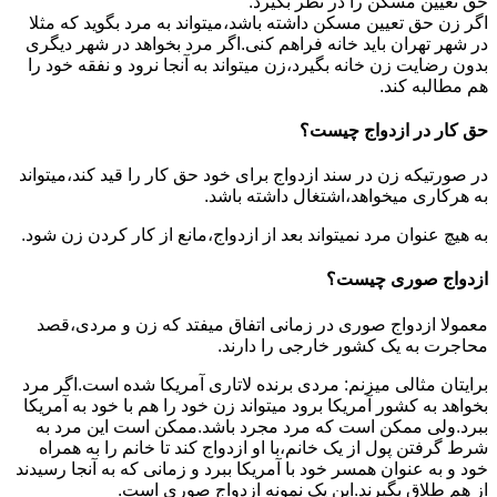
حق تعیین مسکن را در نظر بگیرد.
اگر زن حق تعیین مسکن داشته باشد،میتواند به مرد بگوید که مثلا
در شهر تهران باید خانه فراهم کنی.اگر مرد بخواهد در شهر دیگری
بدون رضایت زن خانه بگیرد،زن میتواند به آنجا نرود و نفقه خود را
هم مطالبه کند.
حق کار در ازدواج چیست؟
در صورتیکه زن در سند ازدواج برای خود حق کار را قید کند،میتواند
به هرکاری میخواهد،اشتغال داشته باشد.
به هیچ عنوان مرد نمیتواند بعد از ازدواج،مانع از کار کردن زن شود.
ازدواج صوری چیست؟
معمولا ازدواج صوری در زمانی اتفاق میفتد که زن و مردی،قصد
محاجرت به یک کشور خارجی را دارند.
برایتان مثالی میزنم: مردی برنده لاتاری آمریکا شده است.اگر مرد
بخواهد به کشور آمریکا برود میتواند زن خود را هم با خود به آمریکا
ببرد.ولی ممکن است که مرد مجرد باشد.ممکن است این مرد به
شرط گرفتن پول از یک خانم،با او ازدواج کند تا خانم را به همراه
خود و به عنوان همسر خود با آمریکا ببرد و زمانی که به آنجا رسیدند
از هم طلاق بگیرند.این یک نمونه ازدواج صوری است.