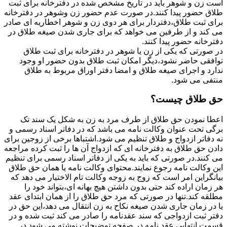
است زن و شوهر باید در تاریخ مشخص شده در دفترخانه برای ثبت
طلاق حضور پیدا کنند.در صورت عدم حضور زن وشوهر در دفترخانه
برای ثبت طلاق،دفتردار برای هر دوی زن و شوهر اخطاریه ای صادر
می کند و از طرفین می خواهد که برای جاری شدن صیغه طلاق در
دفترخانه حضور پیدا کنند.
در صورتی که یکی از زن یا شوهر در دفترخانه برای ثبت طلاق
توافقی حاضر نشود،دیگر امکان ثبت طلاق بدون حضور او وجود
ندارد و اجرای صیغه طلاق و امضا دفتر اوراق مربوط به طلاق
منتفی می شود.
حق طلاق چیست؟
اعطا نمودن حق طلاق از طرف مرد به زن به شکل یک سند تک
برگی تحت عنوان وکالت نامه می باشد که در دفاتر اسناد رسمی و
نه دفاتر ازدواج و طلاق تنظیم می شود.اشتباها برخی از زوجین برای
دادن حق طلاق به دفترخانه ای که ازدواج آن ها را ثبت کرده مراجعه
می کنند.در صورتی که باید به یکی از دفاتر اسناد رسمی برای تنظیم
این وکالت نامه رجوع نمایند.محتوای وکالت نامه یا همان حق طلاق
بیانگراین امر است که زوج به زوجه وکالت تام الاختیار می دهد که
هر زمان اراده کند حتی بدون داشتن هیچ بهانه ای،بتواند خود را
مطلقه کند.تنها در صورتی که مرد حق طلاق را از همان ابتدای عقد
یا در زمان جاری شدن صیغه نکاح به زن انتقال می دهد،این حق در
دفتر ثبت ازدواجی که سند عقدنامه را صادر می کند ثبت شده و در
قسمت انتهایی عقد نامه در صفحه توضیحات نوشته می شود.در