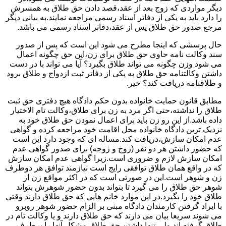
دیگر مواردی که زوج بعد از عقد،قصد دادن حق طلاق به همسرش
را دارد باید به یکی از دفاتر اسناد رسمی مراجعه نمایند.به بیانی دیگر
مرجع صدور حق طلاق پس از عقد،دفاتر اسناد رسمی می باشد.
حال پرسشی که اینجا مطرح می شود این است که پس از صدور
سند وکالت نامه حاوی حق طلاق برای زن،این حق چگونه اعمال
می شود وزن چگونه می تواند طلاق بگیرد؟ آیا می تواند با در دست
داشتن وکالتنامه حق طلاق به یکی از دفاتر ثبت ازدواج و طلاق برود
و طلاقنامه دریافت کند؟ خیر.
مطابق قانون حمایت خانواده بدون حکم دادگاه هیچ دفتری حق ثبت
طلاق را نداشته،حتی اگر مرد به زن برای طلاق،وکالت تام الاختیار
داده باشد.از این رو زن باید برای اعمال نمودن حق طلاق خود به
نزدیک ترین دادگاه خانواده محل اقامت خود مراجعه کرده و گواهی
عدم امکان سازش،دریافت کند.مساله ای که وجود دارد این است
که حضور داشتن هر دو نفر (زوج و زوجه) برای صدور گواهی عدم
امکان سازش لازم و ضروری است.زیرا گواهی عدم امکان سازش
که در واقع همان طلاق توافقی رایج است نیازمند توافق هر دوطرف
زن و شوهر است.این در صورتی است که در اکثر مواقع زن از
شوهر حق طلاق را می گیرد تا بتواند بدون حضور شوهرش بتواند
طلاق خود را بگیرد.در این موارد خانم هایی که حق طلاق دارند وقتی
با ایراد گرفتن کارمندان دادگاه مبنی بر الزام حضور شوهر روبرو
می شوند سریعا بیان می دارند که حق طلاق دارند و یا وکالت تام در
طلاق گرفته اند.ولی تنها داشتن حق طلاق مشکل آنها را برطرف