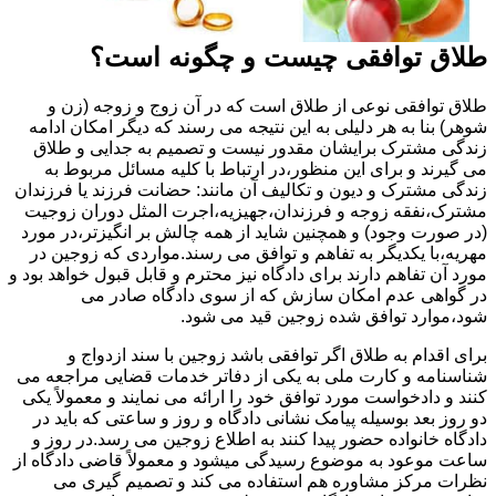
طلاق توافقی چیست و چگونه است؟
طلاق توافقی نوعی از طلاق است که در آن زوج و زوجه (زن و
شوهر) بنا به هر دلیلی به این نتیجه می رسند که دیگر امکان ادامه
زندگی مشترک برایشان مقدور نیست و تصمیم به جدایی و طلاق
می گیرند و برای این منظور،در ارتباط با کلیه مسائل مربوط به
زندگی مشترک و دیون و تکالیف آن مانند: حضانت فرزند یا فرزندان
مشترک،نفقه زوجه و فرزندان،جهیزیه،اجرت المثل دوران زوجیت
(در صورت وجود) و همچنین شاید از همه چالش بر انگیزتر،در مورد
مهریه،با یکدیگر به تفاهم و توافق می رسند.مواردی که زوجین در
مورد آن تفاهم دارند برای دادگاه نیز محترم و قابل قبول خواهد بود و
در گواهی عدم امکان سازش که از سوی دادگاه صادر می
شود،موارد توافق شده زوجین قید می شود.
برای اقدام به طلاق اگر توافقی باشد زوجین با سند ازدواج و
شناسنامه و کارت ملی به یکی از دفاتر خدمات قضایی مراجعه می
کنند و دادخواست مورد توافق خود را ارائه می نمایند و معمولاً یکی
دو روز بعد بوسیله پیامک نشانی دادگاه و روز و ساعتی که باید در
دادگاه خانواده حضور پیدا کنند به اطلاع زوجین می رسد.در روز و
ساعت موعود به موضوع رسیدگی میشود و معمولاً قاضی دادگاه از
نظرات مرکز مشاوره هم استفاده می کند و تصمیم گیری می