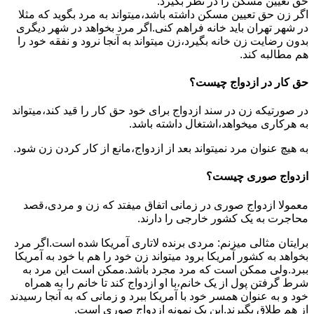
حق تعیین مسکن را در نظر بگیرد.
اگر زن حق تعیین مسکن داشته باشد،میتواند به مرد بگوید که مثلا
در شهر تهران باید خانه فراهم کنی.اگر مرد بخواهد در شهر دیگری
بدون رضایت زن خانه بگیرد،زن میتواند به آنجا نرود و نفقه خود را
هم مطالبه کند.
حق کار در ازدواج چیست؟
در صورتیکه زن در سند ازدواج برای خود حق کار را قید کند،میتواند
به هرکاری میخواهد،اشتغال داشته باشد.
به هیچ عنوان مرد نمیتواند بعد از ازدواج،مانع از کار کردن زن شود.
ازدواج صوری چیست؟
معمولا ازدواج صوری در زمانی اتفاق میفتد که زن و مردی،قصد
محاجرت به یک کشور خارجی را دارند.
برایتان مثالی میزنم: مردی برنده لاتاری آمریکا شده است.اگر مرد
بخواهد به کشور آمریکا برود میتواند زن خود را هم با خود به آمریکا
ببرد.ولی ممکن است که مرد مجرد باشد.ممکن است این مرد به
شرط گرفتن پول از یک خانم،با او ازدواج کند تا خانم را به همراه
خود و به عنوان همسر خود با آمریکا ببرد و زمانی که به آنجا رسیدند
از هم طلاق بگیرند.این یک نمونه ازدواج صوری است.