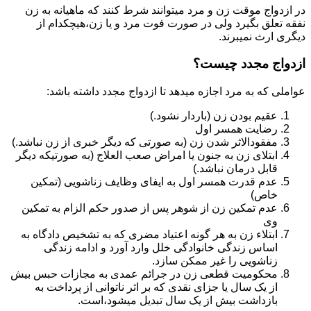
در ازدواج موقت زن و مرد میتوانند شرط کنند که ماهیانه به زن
نفقه تعلق بگیرد ولی در صورت فوت مرد و یا زن،هیچکدام از
دیگری ارث نمیبرند.
ازدواج مجدد چیست؟
عواملی که به مرد اجازه میدهد تا ازدواج مجدد داشته باشد:
عقیم بودن زن (باردار نشود.)
رضایت همسر اول
مفقودالاثر شدن زن (به صورتی که دیگر خبری از زن نباشد.)
ابتلای زن به جنون یا امراض صعب العلاج (به صورتیکه دیگر
قابل درمان نباشد.)
عدم قدرت همسر اول به ایفای وظایف زناشویی (تمکین
خاص)
عدم تمکین زن از شوهر پس از صدور حکم الزام به تمکین
وی
ابتلاء زن به هر گونه اعتیاد مضری که به تشخیص دادگاه به
اساس زندگی خانوادگی خلل وارد آورد و ادامه زندگی
زناشویی را غیر ممکن سازد.
محکومیت قطعی زن در جرائم عمدی به مجازات حبس بیش
از یک سال یا جزای نقدی که بر اثر ناتوانی از پرداخت به
بازداشت بیش از یک سال تبدیل می‎شود،است.