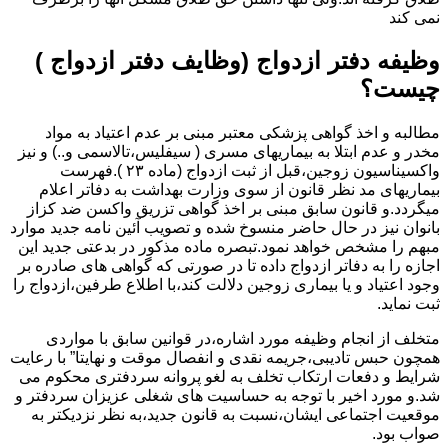
نمی کند
وظیفه دفتر ازدواج (وظایف دفتر ازدواج )
چیست؟
مطالبه و اخذ گواهی پزشکی معتبر مبنی بر عدم اعتیاد به مواد
مخدر و عدم ابتلا به بیماریهای مسری ( سیفلیس،تالاسمی و..) و نیز
واکسیناسیون زوجین،قبل از ثبت ازدواج (ماده ۲۳ ).فهرست
بیماریهای مد نظر قانون از سوی وزارت بهداشت به دفاتر اعلام
میگردد.و قانون سابق مبنی بر اخذ گواهی تزریق واکسن ضد کزاز
بانوان نیز در حال حاضر منسوخ شده و تصویب آئین نامه جدید موارد
مبهم را مشخص خواهد نمود.تبصره ماده مذکور در بدعتی جدید این
اجازه را به دفاتر ازدواج داده تا در صورتی که گواهی های صادره بر
وجود اعتیاد و یا بیماری زوجین دلالت کند،با اطلاع طرفین،ازدواج را
ثبت نماید.
متخلف از انجام وظیفه مورد اشاره،در قوانین سابق با مواردی
همچون حبس تادیبی،جریمه نقدی و انفصال موقت و نهایتا” با رعایت
شرایط و دفعات ارتکاب تخلف به لغو پروانه سردفتری محکوم می
شد.و مورد اخیر با توجه به حساسیت های شغلی عزیزان سردفتر و
موقعیت اجتماعی ایشان،نسبت به قانون جدید،به نظر نزدیکتر به
صواب بود.