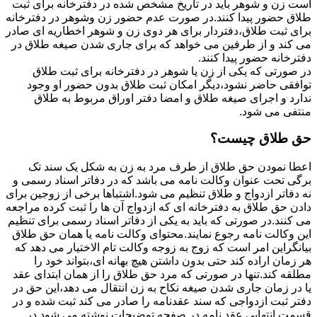
است زن و شوهر باید در تاریخ مشخص شده در دفترخانه برای ثبت
طلاق حضور پیدا کنند.در صورت عدم حضور زن وشوهر در دفترخانه
برای ثبت طلاق،دفتردار برای هر دوی زن و شوهر اخطاریه ای صادر
می کند و از طرفین می خواهد که برای جاری شدن صیغه طلاق در
دفترخانه حضور پیدا کنند.
در صورتی که یکی از زن یا شوهر در دفترخانه برای ثبت طلاق
توافقی حاضر نشود،دیگر امکان ثبت طلاق بدون حضور او وجود
ندارد و اجرای صیغه طلاق و امضا دفتر اوراق مربوط به طلاق
منتفی می شود.
حق طلاق چیست؟
اعطا نمودن حق طلاق از طرف مرد به زن به شکل یک سند تک
برگی تحت عنوان وکالت نامه می باشد که در دفاتر اسناد رسمی و
نه دفاتر ازدواج و طلاق تنظیم می شود.اشتباها برخی از زوجین برای
دادن حق طلاق به دفترخانه ای که ازدواج آن ها را ثبت کرده مراجعه
می کنند.در صورتی که باید به یکی از دفاتر اسناد رسمی برای تنظیم
این وکالت نامه رجوع نمایند.محتوای وکالت نامه یا همان حق طلاق
بیانگراین امر است که زوج به زوجه وکالت تام الاختیار می دهد که
هر زمان اراده کند حتی بدون داشتن هیچ بهانه ای،بتواند خود را
مطلقه کند.تنها در صورتی که مرد حق طلاق را از همان ابتدای عقد
یا در زمان جاری شدن صیغه نکاح به زن انتقال می دهد،این حق در
دفتر ثبت ازدواجی که سند عقدنامه را صادر می کند ثبت شده و در
قسمت انتهایی عقد نامه در صفحه توضیحات نوشته می شود.در