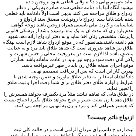
نماید.تصمیم نهایی دادگاه وقتی قطعی شود بزوجین داده
میشود.آنگاه آنها با دادنامه قطعی شده صادره به یکی از دفاتر
ازدواج و طلاق مراجعه می کنند.بدیهی است اولاً دادنامه باید قطعی
شده باشد،ثانیاً سند ازدواج یا رونوشت مصدق سند ازدواج و
شناسنامه و کارت ملی بایستی همراه زوجین باشد.زوجه گواهی
عدم بارداری که مدت آن به یک ماه نرسیده باشد از پزشکی قانونی
یا پزشک متخصص زنان اخذ نماید و به دفتر ازدواج ارائه دهد.شهود
هم داشته باشند.همانطور که در موقع ازدواج شاهد لازم است بهنگام
طلاق نیز شاهد ضروری است که شاهد طلاق باید مرد و به عدالت
متصف باشد.لذا لازم است در معروفیت محلی و حسن شهرت و
پاکی آنان دقت شود.زوجه نیز نباید در عادت ماهانه باشد بعبارتی
موقع اجرای صیغه طلاق زن باید در طهر غیرمواقعه باشد.
بهترین کار این است که پس از دریافت تصمصم نهایی
دادگاه(دادنامه) آنرا به دفتر طلاق بیاورید و ضمن توجیه شدن با
شرایط و لوازم طلاق دفتر طلاق برای شما وقت اجرا و ثبت طلاق
را تعیین نماید.
در طلاق هایی که تفاهم نباشد مثلاً مرد یکطرفه بخواهد همسرش را
طلاق دهد یا زن بعلت عسر و حرج بخواهد طلاق بگیرد احتیاج نیست
که همسر همراهی کند و مرد یا زن به تنهایی مراجعه می کنند.
ازدواج دائم چیست؟
ثبت ازدواج دائم،برای مردان الزامی است و در حالت کلی ثبت
ازدواج موقت لازم نیست مگر با توافق زن و مرد و یا باردار شدن