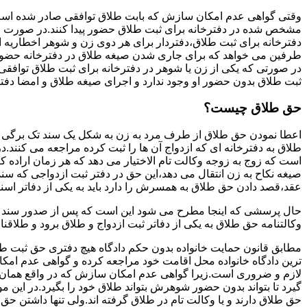
وقتی گواهی عدم امکان سازش که بابت طلاق توافقی صادر شده است ز
مشخص شده در دفترخانه برای ثبت طلاق حضور پیدا کنند.در صورت
دفترخانه برای ثبت طلاق،دفتردار برای هر دوی زن و شوهر اخطاریه ا
طرفین می خواهد که برای جاری شدن صیغه طلاق در دفترخانه حضور پ
در صورتی که یکی از زن یا شوهر در دفترخانه برای ثبت طلاق توافق
ثبت طلاق بدون حضور او وجود ندارد و اجرای صیغه طلاق و امضا دفت
حق طلاق چیست؟
اعطا نمودن حق طلاق از طرف مرد به زن به شکل یک سند تک برگی تحت
طلاق به دفترخانه ای که ازدواج آن ها را ثبت کرده مراجعه می کنند.در
است که زوج به زوجه وکالت تام الاختیار می دهد که هر زمان اراده کن
صیغه نکاح به زن انتقال می دهد،این حق در دفتر ثبت ازدواجی که سن
عقد،قصد دادن حق طلاق به همسرش را دارد باید به یکی از دفاتر اسن
حال پرسشی که اینجا مطرح می شود این است که پس از صدور سند وکا
وکالتنامه حق طلاق به یکی از دفاتر ثبت ازدواج و طلاق برود و طلاقنا
مطابق قانون حمایت خانواده بدون حکم دادگاه هیچ دفتری حق ثبت طلاق 
ترین دادگاه خانواده محل اقامت خود مراجعه کرده و گواهی عدم ام
لازم و ضروری است.زیرا گواهی عدم امکان سازش که در واقع همان 
گیرد تا بتواند بدون حضور شوهرش بتواند طلاق خود را بگیرد.در این م
حق طلاق دارند و یا وکالت تام در طلاق گرفته اند.ولی تنها داشتن ح