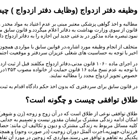
وظیفه دفتر ازدواج (وظایف دفتر ازدواج ) چ
قانون از سوی وزارت بهداشت به دفاتر اعلام میگردد.و قانون سابق م
نمود.تبصره ماده مذکور در بدعتی جدید این اجازه را به دفاتر ازدواج د
متخلف از انجام وظیفه مورد اشاره،در قوانین سابق با مواردی همچون
اخیر با توجه به حساسیت های شغلی عزیزان سردفتر و موقعیت اجتماع
در اجرای ماده ۱۰۶۰ قانون مدنی،دفاتر ازدواج مکلفند قبل از ثبت ازدواج زنان ایرانی با اتباع خارجی اجازه نامه مخصوص دولت ( وزارت کشور ) را اخذ نمایند.
با ت
خصوص تجویز ازدواج مجدد را مطالبه نمایند.
در قانون سابق برای سردفتری که بدون اخذ حکم دادگاه اقدام به ث
طلاق توافقی چیست و چگونه است؟
طلاق توافقی نوعی از طلاق است که در آن زوج و زوجه (زن و شوهر) بن
امکان ادامه زندگی مشترک برایشان مقدور نیست و تصمیم به جدایی و 
کلیه مسائل مربوط به زندگی مشترک و دیون و تکالیف آن مانند: حضا
فرزندان،جهیزیه،اجرت المثل دوران زوجیت (در صورت وجود) و همچنین 
یکدیگر به تفاهم و توافق می رسند.مواردی که زوجین در مورد آن تفاهم