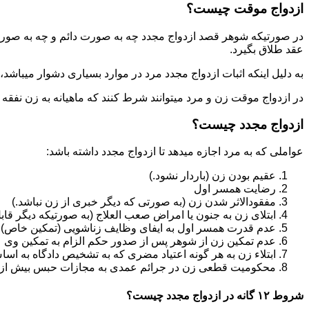
ازدواج موقت چیست؟
در صورتیکه شوهر قصد ازدواج مجدد چه به صورت دائم و چه به صورت م
عقد طلاق بگیرد.
به دلیل اینکه اثبات ازدواج مجدد مرد در موارد بسیاری دشوار میباشد،م
در ازدواج موقت زن و مرد میتوانند شرط کنند که ماهیانه به زن نفقه
ازدواج مجدد چیست؟
عواملی که به مرد اجازه میدهد تا ازدواج مجدد داشته باشد:
عقیم بودن زن (باردار نشود.)
رضایت همسر اول
مفقودالاثر شدن زن (به صورتی که دیگر خبری از زن نباشد.)
ابتلای زن به جنون یا امراض صعب العلاج (به صورتیکه دیگر قابل
عدم قدرت همسر اول به ایفای وظایف زناشویی (تمکین خاص)
عدم تمکین زن از شوهر پس از صدور حکم الزام به تمکین وی
ابتلاء زن به هر گونه اعتیاد مضری که به تشخیص دادگاه به اسا
محکومیت قطعی زن در جرائم عمدی به مجازات حبس بیش از یک سال ی
شروط ۱۲ گانه در ازدواج مجدد چیست؟