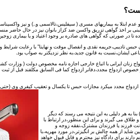
یست؟
بنی بر اخذ گواهی تزریق واکسن ضد کزاز بانوان نیز در حال حاضر من
اده تا در صورتی که گواهی های صادره بر وجود اعتیاد و یا بیماری زوجین 
 حبس تادیبی،جریمه نقدی و انفصال موقت و نهایتا” با رعایت شرایط 
ی ایشان،نسبت به قانون جدید،به نظر نزدیکتر به صواب بود.
وجه به عدم نسخ ماده ۱۶ قانون حمایت از خانواده مصوب ۱۳۵۳در خصوص ازدواج مجدد،دفانر ازدواج کما ف
بت ازدواج مجدد میکرد مجازات حبس تا یکسال و تعقیب کیفری وی (حت
ا به هر دلیلی به این نتیجه می رسند که دیگر
طلاق می گیرند و برای این منظور،در ارتباط با
نت فرزند یا فرزندان مشترک،نفقه زوجه و
شاید از همه چالش بر انگیزتر،در مورد مهریه،با
 دارند برای دادگاه نیز محترم و قابل قبول خواهد