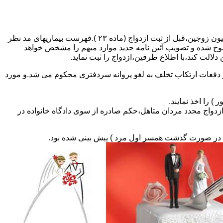
مطالبه و اخذ گواهی پزشکی معتبر مبنی بر عدم اعتیاد به مواد مخدر و عدم ابتلا به بیماریهای مسری ( سیفلیس،تالاسمی و..) و نیز واکسیناسیون زوجین،قبل از ثبت ازدواج (ماده ۲۳ ).فهرست بیماریهای مد نظر
سوخ شده و تصویب آئین نامه جدید موارد مبهم را مشخص خواهد
دلالت کند،با اطلاع طرفین،ازدواج را ثبت نماید.
و دفعات ارتکاب تخلف به لغو پروانه سردفتری محکوم می شد.و مورد
ی السابق مکلفند قبل از ثبت ازدواج مجدد مردان متاهل،حکم صادره از سوی دادگاه خانواده در
ی در صورت گذشت همسر اول مرد ) پیش بینی شده بود.