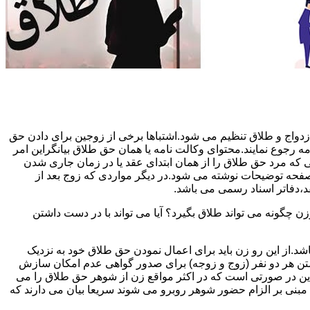
دواج و طلاق تنظیم می شود.اشتباها برخی از زوجین برای دادن حق
مه رجوع نمایند.محتوای وکالت نامه یا همان حق طلاق بیانگراین امر
تی که مرد حق طلاق را از همان ابتدای عقد یا در زمان جاری شدن
 صفحه توضیحات نوشته می شود.در دیگر مواردی که زوج بعد از
د،دفاتر اسناد رسمی می باشد.
گونه می تواند طلاق بگیرد؟ آیا می تواند با در دست داشتن
شد.از این رو زن باید برای اعمال نمودن حق طلاق خود به نزدیک
تن هر دو نفر (زوج و زوجه) برای صدور گواهی عدم امکان سازش
ن در صورتی است که در اکثر مواقع زن از شوهر حق طلاق را می
اه مبنی بر الزام حضور شوهر روبرو می شوند سریعا بیان می دارند که