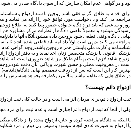
بود و در گواهی عدم امکان سازش که از سوی دادگاه صادر می شود،م
برای اقدام به طلاق اگر توافقی باشد زوجین با سند ازدواج و شناسنا
مراجعه می کنند و دادخواست مورد توافق خود را ارائه می نمایند و معمو
روز و ساعتی که باید در دادگاه خانواده حضور پیدا کنند به اطلاع ز
رسیدگی میشود و معمولاً قاضی دادگاه از نظرات مرکز مشاوره هم ا
نهایی دادگاه وقتی قطعی شود بزوجین داده میشود.آنگاه آنها با دادنام
مراجعه می کنند.بدیهی است اولاً دادنامه باید قطعی شده باشد،ثانیاً 
شناسنامه و کارت ملی بایستی همراه زوجین باشد.زوجه گواهی عدم با
پزشکی قانونی یا پزشک متخصص زنان اخذ نماید و به دفتر ازدواج ارائ
ازدواج شاهد لازم است بهنگام طلاق نیز شاهد ضروری است که شاهد ط
است در معروفیت محلی و حسن شهرت و پاکی آنان دقت شود.زوجه نیز ن
بهترین کار این است که پس از دریافت تصمصم نهایی دادگاه(دادنامه) آ
در طلاق هایی که تفاهم نباشد مثلاً مرد یکطرفه بخواهد همسرش را طل
ازدواج دائم چیست؟
ثبت ازدواج دائم،برای مردان الزامی است و در حالت کلی ثبت ازدواج 
ولی از آنجا که ثبت ازدواج دائم اجباری است و عدم ثبت برای مرد مج
یا اینکه به دادگاه مراجعه کرده و اجازه ازدواج مجدد را از دادگاه میگی
یا ازدواج به صورت عادی انجام میشود و سپس زن دوم از مرد شکایت می