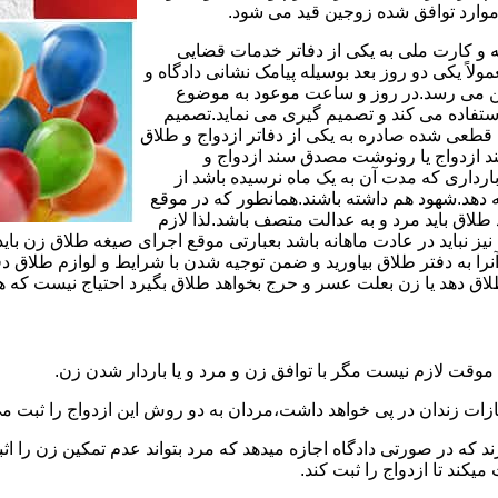
وارد توافق شده زوجین قید می شود.
مه و کارت ملی به یکی از دفاتر خدمات قضایی
لاً یکی دو روز بعد بوسیله پیامک نشانی دادگاه و
وجین می رسد.در روز و ساعت موعود به موضوع
ستفاده می کند و تصمیم گیری می نماید.تصمیم
ه قطعی شده صادره به یکی از دفاتر ازدواج و طلاق
سند ازدواج یا رونوشت مصدق سند ازدواج و
رداری که مدت آن به یک ماه نرسیده باشد از
ه دهد.شهود هم داشته باشند.همانطور که در موقع
لاق باید مرد و به عدالت متصف باشد.لذا لازم
باید در عادت ماهانه باشد بعبارتی موقع اجرای صیغه طلاق زن باید 
نرا به دفتر طلاق بیاورید و ضمن توجیه شدن با شرایط و لوازم طلاق دف
اق دهد یا زن بعلت عسر و حرج بخواهد طلاق بگیرد احتیاج نیست که هم
موقت لازم نیست مگر با توافق زن و مرد و یا باردار شدن زن.
ازات زندان در پی خواهد داشت،مردان به دو روش این ازدواج را ثبت می
رند که در صورتی دادگاه اجازه میدهد که مرد بتواند عدم تمکین زن را اثب
کند تا ازدواج را ثبت کند.