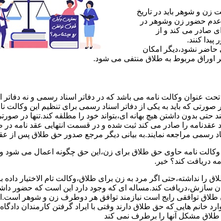
ن و شوهر باید در تاریخ
 عدم حضور زن وشوهر در
ی صادر می کند و از
یدا کنند.
ی حاضر نشود،دیگر امکان
ر اوراق مربوط به طلاق منتفی می شود.
 عنوان وکالت نامه می باشد که در دفاتر اسناد رسمی و نه دفاتر از
 صورتی که باید به یکی از دفاتر اسناد رسمی برای تنظیم این وکالت نا
د حتی بدون داشتن هیچ بهانه ای،بتواند خود را مطلقه کند.تنها در صور
د عقدنامه را صادر می کند ثبت شده و در قسمت انتهایی عقد نامه در
اد رسمی مراجعه نمایند.به بیانی دیگر مرجع صدور حق طلاق پس از عق
لت نامه حاوی حق طلاق برای زن،این حق چگونه اعمال می شود وزن چ
مه دریافت کند؟ خیر.
را نداشته،حتی اگر مرد به زن برای طلاق،وکالت تام الاختیار داده با
کان سازش،دریافت کند.مساله ای که وجود دارد این است که حضور داش
طلاق توافقی رایج است نیازمند توافق هر دوطرف زن و شوهر است.ای
وارد خانم هایی که حق طلاق دارند وقتی با ایراد گرفتن کارمندان دادگ
ق طلاق مشکل آنها را برطرف نمی کند