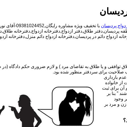
ردیسان
زدواج پردیسان
با تخفیف ویژه مشاوره رایگان,09381024452-آقای نوری,شبانه روزی کارشناسان مجرب,دفتر طلاق محدوده پردیسان,
طقه پردیسان,دفتر طلاق,دفتر ازدواج,دفترخانه ازدواج,دفترخانه طلاق,د
رخانه ازدواج دائم در پردیسان,دفترخانه ازدواج دائم منزل,دفترخانه ا
صلاحیت برای سردفتر منظور شده بود.
عدم بارداری
ه ۳۱ قانون جدید حمایت از خانواده
 آن برای ثبت
د ” بنا بر
ر وجود
زن و مرد بر
؟