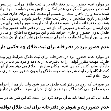
در موارد عدم حضور زن در دفترخانه برای ثبت طلاق مراحل زیر پیش
است :در صورتی که گواهی عدم امکان سازش به درخواست مرد برای
شده باشد و زن ناچار است از تصمیم او تبعیت کند و برای جاری شدن
طلاق،در تاریخ مشخص،در دفتر ثبت طلاق حاضر شود.در صورتی که
هفته در دفترخانه حاضر نشود،دفتردار اخطاریه حضور را هم برای مرد
زن ارسال می کند.در صورتی که باز هم زن در دفتر خانه حضور پیدا ن
طلاق بدون حضور او جاری خواهد شد و این موضوع به اطلاع او می ر
زمانی بین ارسال اخطاریه و اجرای صیغه طلاق نباید کمتر از یک هفته 
عدم حضور مرد در دفترخانه برای ثبت طلاق چه حکمی دار
در موارد عدم حضور مرد در دفترخانه برای ثبت طلاق شرایط زیر پیش
ظرف مهلت مقرر گواهی را به دفترخانه ارائه دهد و مرد نیز باید برا
دادگاه صادر کننده گواهی عدم امکان سازش اطلاع می دهد.بعد از این 
کند،دادگاه با رعایت شرعیات،صیغه طلاق را بدون حضور مرد جاری می 
زوج اعلام کند.
در صورتی که زوج در دفتر ثبت طلاق حاضر شود ولی باز هم از اجرای
صیغه طلاق می کند و اگر مرد همچنان از اجرای صیغه طلاق خودداری ک
نکته ایی که در اینجا باید به آن توجه کرد این است که این شرایط د
عدم حضور زن و شوهر در دفترخانه برای ثبت طلاق توافق