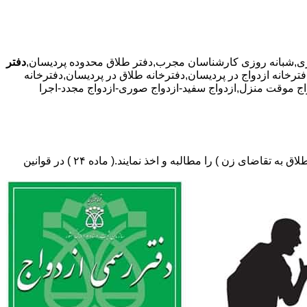
دفتر
فترخانه ازدواج در پردیسان,دفترخانه طلاق در پردیسان,دفترخانه
زدواج موقت منزل,ازدواج سفید-ازدواج صوری-ازدواج مجدد-اجرا
دفتر طلاق،باید در ثبت طلاق گواهی عدم امکان سازش (مخصوص طلاق توافقی و یا طلاق به تقاضای مرد ) و لازم ضروری حکم دادگاه (در طلاق به تقاضای زن ) را مطالبه و اخذ نمایند.( ماده ۲۴ ) در قوانین