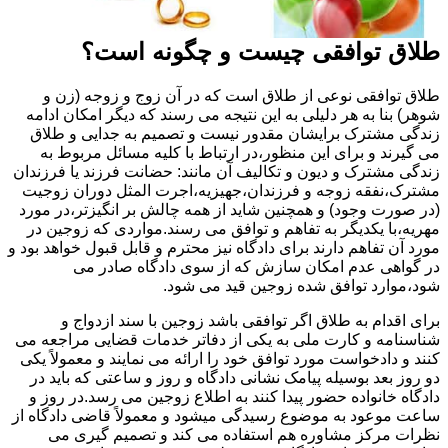
طلاق توافقی چیست و چگونه است؟
طلاق توافقی نوعی از طلاق است که در آن زوج و زوجه (زن و
شوهر) بنا به هر دلیلی به این نتیجه می رسند که دیگر امکان ادامه
زندگی مشترک برایشان مقدور نیست و تصمیم به جدایی و طلاق
می گیرند و برای این منظور،در ارتباط با کلیه مسائل مربوط به
زندگی مشترک و دیون و تکالیف آن مانند: حضانت فرزند یا فرزندان
مشترک،نفقه زوجه و فرزندان،جهیزیه،اجرت المثل دوران زوجیت
(در صورت وجود) و همچنین شاید از همه چالش بر انگیزتر،در مورد
مهریه،با یکدیگر به تفاهم و توافق می رسند.مواردی که زوجین در
مورد آن تفاهم دارند برای دادگاه نیز محترم و قابل قبول خواهد بود و
در گواهی عدم امکان سازش که از سوی دادگاه صادر می
شود،موارد توافق شده زوجین قید می شود.
برای اقدام به طلاق اگر توافقی باشد زوجین با سند ازدواج و
شناسنامه و کارت ملی به یکی از دفاتر خدمات قضایی مراجعه می
کنند و دادخواست مورد توافق خود را ارائه می نمایند و معمولاً یکی
دو روز بعد بوسیله پیامک نشانی دادگاه و روز و ساعتی که باید در
دادگاه خانواده حضور پیدا کنند به اطلاع زوجین می رسد.در روز و
ساعت موعود به موضوع رسیدگی میشود و معمولاً قاضی دادگاه از
نظرات مرکز مشاوره هم استفاده می کند و تصمیم گیری می