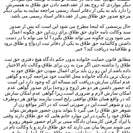
دیگر مواردی که زوج بعد از عقد،قصد دادن حق طلاق به همسرش
را دارد باید به یکی از دفاتر اسناد رسمی مراجعه نمایند.به بیانی دیگر
مرجع صدور حق طلاق پس از عقد،دفاتر اسناد رسمی می باشد.
حال پرسشی که اینجا مطرح می شود این است که پس از صدور
سند وکالت نامه حاوی حق طلاق برای زن،این حق چگونه اعمال
می شود وزن چگونه می تواند طلاق بگیرد؟ آیا می تواند با در دست
داشتن وکالتنامه حق طلاق به یکی از دفاتر ثبت ازدواج و طلاق برود
و طلاقنامه دریافت کند؟ خیر.
مطابق قانون حمایت خانواده بدون حکم دادگاه هیچ دفتری حق ثبت
طلاق را نداشته،حتی اگر مرد به زن برای طلاق،وکالت تام الاختیار
داده باشد.از این رو زن باید برای اعمال نمودن حق طلاق خود به
نزدیک ترین دادگاه خانواده محل اقامت خود مراجعه کرده و گواهی
عدم امکان سازش،دریافت کند.مساله ای که وجود دارد این است
که حضور داشتن هر دو نفر (زوج و زوجه) برای صدور گواهی عدم
امکان سازش لازم و ضروری است.زیرا گواهی عدم امکان سازش
که در واقع همان طلاق توافقی رایج است نیازمند توافق هر دوطرف
زن و شوهر است.این در صورتی است که در اکثر مواقع زن از
شوهر حق طلاق را می گیرد تا بتواند بدون حضور شوهرش بتواند
طلاق خود را بگیرد.در این موارد خانم هایی که حق طلاق دارند وقتی
با ایراد گرفتن کارمندان دادگاه مبنی بر الزام حضور شوهر روبرو
می شوند سریعا بیان می دارند که حق طلاق دارند و یا وکالت تام در
طلاق گرفته اند.ولی تنها داشتن حق طلاق مشکل آنها را برطرف