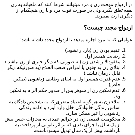
در ازدواج موقت زن و مرد میتوانند شرط کنند که ماهیانه به زن
نفقه تعلق بگیرد ولی در صورت فوت مرد و یا زن،هیچکدام از
دیگری ارث نمیبرند.
ازدواج مجدد چیست؟
عواملی که به مرد اجازه میدهد تا ازدواج مجدد داشته باشد:
عقیم بودن زن (باردار نشود.)
رضایت همسر اول
مفقودالاثر شدن زن (به صورتی که دیگر خبری از زن نباشد.)
ابتلای زن به جنون یا امراض صعب العلاج (به صورتیکه دیگر
قابل درمان نباشد.)
عدم قدرت همسر اول به ایفای وظایف زناشویی (تمکین
خاص)
عدم تمکین زن از شوهر پس از صدور حکم الزام به تمکین
وی
ابتلاء زن به هر گونه اعتیاد مضری که به تشخیص دادگاه به
اساس زندگی خانوادگی خلل وارد آورد و ادامه زندگی
زناشویی را غیر ممکن سازد.
محکومیت قطعی زن در جرائم عمدی به مجازات حبس بیش
از یک سال یا جزای نقدی که بر اثر ناتوانی از پرداخت به
بازداشت بیش از یک سال تبدیل می‎شود،است.