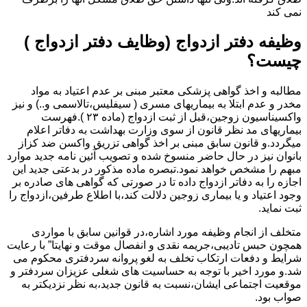
نمی کند
وظیفه دفتر ازدواج (وظایف دفتر ازدواج )
چیست؟
مطالبه و اخذ گواهی پزشکی معتبر مبنی بر عدم اعتیاد به مواد
مخدر و عدم ابتلا به بیماریهای مسری ( سیفلیس،تالاسمی و..) و نیز
واکسیناسیون زوجین،قبل از ثبت ازدواج (ماده ۲۳ ).فهرست
بیماریهای مد نظر قانون از سوی وزارت بهداشت به دفاتر اعلام
میگردد.و قانون سابق مبنی بر اخذ گواهی تزریق واکسن ضد کزاز
بانوان نیز در حال حاضر منسوخ شده و تصویب آئین نامه جدید موارد
مبهم را مشخص خواهد نمود.تبصره ماده مذکور در بدعتی جدید این
اجازه را به دفاتر ازدواج داده تا در صورتی که گواهی های صادره بر
وجود اعتیاد و یا بیماری زوجین دلالت کند،با اطلاع طرفین،ازدواج را
ثبت نماید.
متخلف از انجام وظیفه مورد اشاره،در قوانین سابق با مواردی
همچون حبس تادیبی،جریمه نقدی و انفصال موقت و نهایتا” با رعایت
شرایط و دفعات ارتکاب تخلف به لغو پروانه سردفتری محکوم می
شد.و مورد اخیر با توجه به حساسیت های شغلی عزیزان سردفتر و
موقعیت اجتماعی ایشان،نسبت به قانون جدید،به نظر نزدیکتر به
صواب بود.