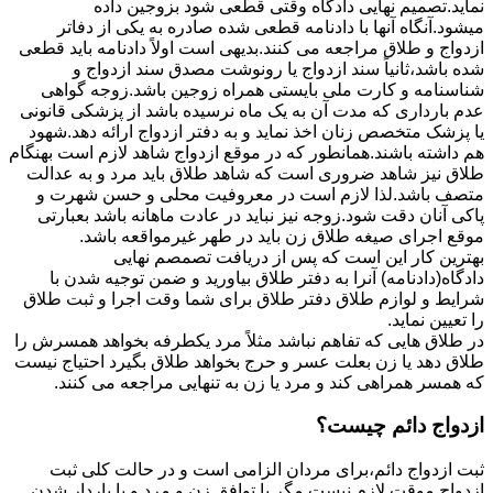
نماید.تصمیم نهایی دادگاه وقتی قطعی شود بزوجین داده
میشود.آنگاه آنها با دادنامه قطعی شده صادره به یکی از دفاتر
ازدواج و طلاق مراجعه می کنند.بدیهی است اولاً دادنامه باید قطعی
شده باشد،ثانیاً سند ازدواج یا رونوشت مصدق سند ازدواج و
شناسنامه و کارت ملی بایستی همراه زوجین باشد.زوجه گواهی
عدم بارداری که مدت آن به یک ماه نرسیده باشد از پزشکی قانونی
یا پزشک متخصص زنان اخذ نماید و به دفتر ازدواج ارائه دهد.شهود
هم داشته باشند.همانطور که در موقع ازدواج شاهد لازم است بهنگام
طلاق نیز شاهد ضروری است که شاهد طلاق باید مرد و به عدالت
متصف باشد.لذا لازم است در معروفیت محلی و حسن شهرت و
پاکی آنان دقت شود.زوجه نیز نباید در عادت ماهانه باشد بعبارتی
موقع اجرای صیغه طلاق زن باید در طهر غیرمواقعه باشد.
بهترین کار این است که پس از دریافت تصمصم نهایی
دادگاه(دادنامه) آنرا به دفتر طلاق بیاورید و ضمن توجیه شدن با
شرایط و لوازم طلاق دفتر طلاق برای شما وقت اجرا و ثبت طلاق
را تعیین نماید.
در طلاق هایی که تفاهم نباشد مثلاً مرد یکطرفه بخواهد همسرش را
طلاق دهد یا زن بعلت عسر و حرج بخواهد طلاق بگیرد احتیاج نیست
که همسر همراهی کند و مرد یا زن به تنهایی مراجعه می کنند.
ازدواج دائم چیست؟
ثبت ازدواج دائم،برای مردان الزامی است و در حالت کلی ثبت
ازدواج موقت لازم نیست مگر با توافق زن و مرد و یا باردار شدن