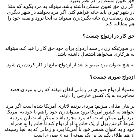
حق تعیین مسکن را در نظر بگیرد.
اگر زن حق تعیین مسکن داشته باشد،میتواند به مرد بگوید که مثلا
در شهر تهران باید خانه فراهم کنی.اگر مرد بخواهد در شهر دیگری
بدون رضایت زن خانه بگیرد،زن میتواند به آنجا نرود و نفقه خود را
هم مطالبه کند.
حق کار در ازدواج چیست؟
در صورتیکه زن در سند ازدواج برای خود حق کار را قید کند،میتواند
به هرکاری میخواهد،اشتغال داشته باشد.
به هیچ عنوان مرد نمیتواند بعد از ازدواج،مانع از کار کردن زن شود.
ازدواج صوری چیست؟
معمولا ازدواج صوری در زمانی اتفاق میفتد که زن و مردی،قصد
محاجرت به یک کشور خارجی را دارند.
برایتان مثالی میزنم: مردی برنده لاتاری آمریکا شده است.اگر مرد
بخواهد به کشور آمریکا برود میتواند زن خود را هم با خود به آمریکا
ببرد.ولی ممکن است که مرد مجرد باشد.ممکن است این مرد به
شرط گرفتن پول از یک خانم،با او ازدواج کند تا خانم را به همراه
خود و به عنوان همسر خود با آمریکا ببرد و زمانی که به آنجا رسیدند
از هم طلاق بگیرند.این یک نمونه ازدواج صوری است.