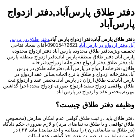
دفتر طلاق پارس‌آباد,دفتر ازدواج
پارس‌آباد
دفتر طلاق پارس آباد
,
دفتر ازدواج پارس آباد
,
دفتر طلاق در پارس
آباد
,
دفتر ازدواج در پارس آباد
09015472621-آقای سجاد فتاحی
تخفیف ویژه,دفتر طلاق محدوده پارس آباد,دفتر ازدواج محدوده
پارس آباد,
دفتر طلاق منطقه پارس آباد,دفتر ازدواج منطقه پارس
آباد,دفتر طلاق,دفتر ازدواج,دفترخانه ازدواج,دفترخانه
طلاق,دفترخانه ازدواج در پارس آباد,دفترخانه طلاق در پارس
آباد,دفترخانه ازدواج و طلاق با نرخ اتحاده,سالن عقد ازدواج در
پارس آباد,ثبت طلاق ارزان در پارس آباد,محضر عقد و ازدواج,ثبت
طلاق توافقی,ازدواج سفید-ازدواج صوری-ازدواج مجدد-اجرا گذاشتن
مهریه,محضر عقد و ازدواج در پارس آباد,
وظیفه دفتر طلاق چیست؟
دفتر طلاق،باید در ثبت طلاق گواهی عدم امکان سازش (مخصوص
طلاق توافقی و یا طلاق به تقاضای مرد ) و لازم ضروری حکم دادگاه
(در طلاق به تقاضای زن ) را مطالبه و اخذ نمایند.( ماده ۲۴ ) در
قوانین سابق نیز در صورت عدم اخذ گواهی عدم امکان