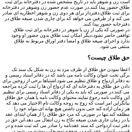
است زن و شوهر باید در تاریخ مشخص شده در دفترخانه برای ثبت
طلاق حضور پیدا کنند.در صورت عدم حضور زن وشوهر در دفترخانه
برای ثبت طلاق،دفتردار برای هر دوی زن و شوهر اخطاریه ای صادر
می کند و از طرفین می خواهد که برای جاری شدن صیغه طلاق در
دفترخانه حضور پیدا کنند.
در صورتی که یکی از زن یا شوهر در دفترخانه برای ثبت طلاق
توافقی حاضر نشود،دیگر امکان ثبت طلاق بدون حضور او وجود
ندارد و اجرای صیغه طلاق و امضا دفتر اوراق مربوط به طلاق
منتفی می شود.
حق طلاق چیست؟
اعطا نمودن حق طلاق از طرف مرد به زن به شکل یک سند تک
برگی تحت عنوان وکالت نامه می باشد که در دفاتر اسناد رسمی و
نه دفاتر ازدواج و طلاق تنظیم می شود.اشتباها برخی از زوجین برای
دادن حق طلاق به دفترخانه ای که ازدواج آن ها را ثبت کرده مراجعه
می کنند.در صورتی که باید به یکی از دفاتر اسناد رسمی برای تنظیم
این وکالت نامه رجوع نمایند.محتوای وکالت نامه یا همان حق طلاق
بیانگراین امر است که زوج به زوجه وکالت تام الاختیار می دهد که
هر زمان اراده کند حتی بدون داشتن هیچ بهانه ای،بتواند خود را
مطلقه کند.تنها در صورتی که مرد حق طلاق را از همان ابتدای عقد
یا در زمان جاری شدن صیغه نکاح به زن انتقال می دهد،این حق در
دفتر ثبت ازدواجی که سند عقدنامه را صادر می کند ثبت شده و در
قسمت انتهایی عقد نامه در صفحه توضیحات نوشته می شود.در