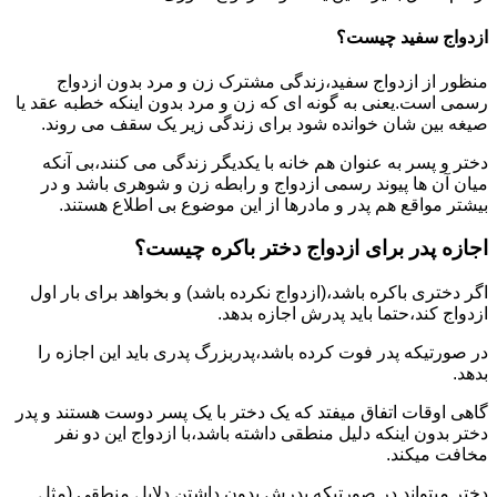
ازدواج سفید چیست؟
منظور از ازدواج سفید،زندگی مشترک زن و مرد بدون ازدواج
رسمی است.یعنی به گونه ای که زن و مرد بدون اینکه خطبه عقد یا
صیغه بین شان خوانده شود برای زندگی زیر یک سقف می روند.
دختر و پسر به عنوان هم خانه با یکدیگر زندگی می کنند،بی آنکه
میان آن ها پیوند رسمی ازدواج و رابطه زن و شوهری باشد و در
بیشتر مواقع هم پدر و مادرها از این موضوع بی اطلاع هستند.
اجازه پدر برای ازدواج دختر باکره چیست؟
اگر دختری باکره باشد،(ازدواج نکرده باشد) و بخواهد برای بار اول
ازدواج کند،حتما باید پدرش اجازه بدهد.
در صورتیکه پدر فوت کرده باشد،پدربزرگ پدری باید این اجازه را
بدهد.
گاهی اوقات اتفاق میفتد که یک دختر با یک پسر دوست هستند و پدر
دختر بدون اینکه دلیل منطقی داشته باشد،با ازدواج این دو نفر
مخافت میکند.
دختر میتواند در صورتیکه پدرش بدون داشتن دلایل منطقی (مثل