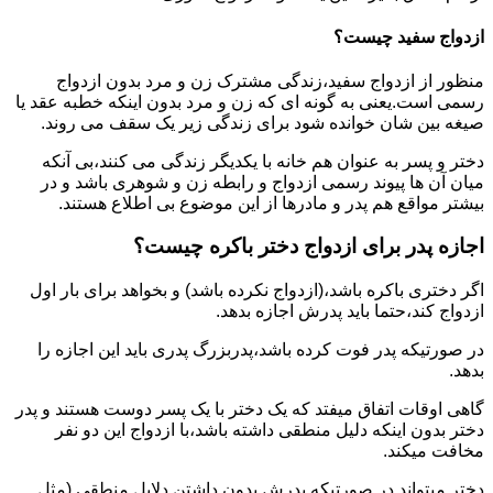
ازدواج سفید چیست؟
منظور از ازدواج سفید،زندگی مشترک زن و مرد بدون ازدواج
رسمی است.یعنی به گونه ای که زن و مرد بدون اینکه خطبه عقد یا
صیغه بین شان خوانده شود برای زندگی زیر یک سقف می روند.
دختر و پسر به عنوان هم خانه با یکدیگر زندگی می کنند،بی آنکه
میان آن ها پیوند رسمی ازدواج و رابطه زن و شوهری باشد و در
بیشتر مواقع هم پدر و مادرها از این موضوع بی اطلاع هستند.
اجازه پدر برای ازدواج دختر باکره چیست؟
اگر دختری باکره باشد،(ازدواج نکرده باشد) و بخواهد برای بار اول
ازدواج کند،حتما باید پدرش اجازه بدهد.
در صورتیکه پدر فوت کرده باشد،پدربزرگ پدری باید این اجازه را
بدهد.
گاهی اوقات اتفاق میفتد که یک دختر با یک پسر دوست هستند و پدر
دختر بدون اینکه دلیل منطقی داشته باشد،با ازدواج این دو نفر
مخافت میکند.
دختر میتواند در صورتیکه پدرش بدون داشتن دلایل منطقی (مثل