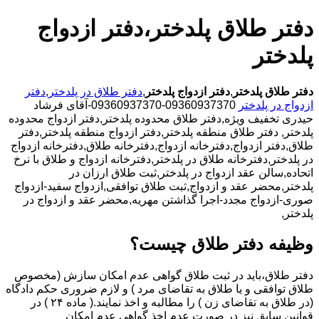
دفتر طلاق پلدختر،دفتر ازدواج
پلدختر
دفتر طلاق پلدختر
,
دفتر ازدواج پلدختر
,
دفتر طلاق در پلدختر
,
دفتر
ازدواج در پلدختر
09360937370-09360937370-آقای فرشاد
حیدری تخفیف ویژه,دفتر طلاق محدوده پلدختر,دفتر ازدواج محدوده
پلدختر,
دفتر طلاق منطقه پلدختر,دفتر ازدواج منطقه پلدختر,دفتر
طلاق,دفتر ازدواج,دفترخانه ازدواج,دفترخانه طلاق,دفترخانه ازدواج
در پلدختر,دفترخانه طلاق در پلدختر,دفترخانه ازدواج و طلاق با نرخ
اتحاده,سالن عقد ازدواج در پلدختر,ثبت طلاق ارزان در
پلدختر,محضر عقد و ازدواج,ثبت طلاق توافقی,ازدواج سفید-ازدواج
صوری-ازدواج مجدد-اجرا گذاشتن مهریه,محضر عقد و ازدواج در
پلدختر,
وظیفه دفتر طلاق چیست؟
دفتر طلاق،باید در ثبت طلاق گواهی عدم امکان سازش (مخصوص
طلاق توافقی و یا طلاق به تقاضای مرد ) و لازم ضروری حکم دادگاه
(در طلاق به تقاضای زن ) را مطالبه و اخذ نمایند.( ماده ۲۴ ) در
قوانین سابق نیز در صورت عدم اخذ گواهی عدم امکان