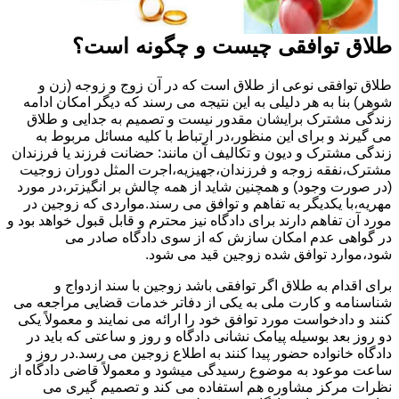
طلاق توافقی چیست و چگونه است؟
طلاق توافقی نوعی از طلاق است که در آن زوج و زوجه (زن و
شوهر) بنا به هر دلیلی به این نتیجه می رسند که دیگر امکان ادامه
زندگی مشترک برایشان مقدور نیست و تصمیم به جدایی و طلاق
می گیرند و برای این منظور،در ارتباط با کلیه مسائل مربوط به
زندگی مشترک و دیون و تکالیف آن مانند: حضانت فرزند یا فرزندان
مشترک،نفقه زوجه و فرزندان،جهیزیه،اجرت المثل دوران زوجیت
(در صورت وجود) و همچنین شاید از همه چالش بر انگیزتر،در مورد
مهریه،با یکدیگر به تفاهم و توافق می رسند.مواردی که زوجین در
مورد آن تفاهم دارند برای دادگاه نیز محترم و قابل قبول خواهد بود و
در گواهی عدم امکان سازش که از سوی دادگاه صادر می
شود،موارد توافق شده زوجین قید می شود.
برای اقدام به طلاق اگر توافقی باشد زوجین با سند ازدواج و
شناسنامه و کارت ملی به یکی از دفاتر خدمات قضایی مراجعه می
کنند و دادخواست مورد توافق خود را ارائه می نمایند و معمولاً یکی
دو روز بعد بوسیله پیامک نشانی دادگاه و روز و ساعتی که باید در
دادگاه خانواده حضور پیدا کنند به اطلاع زوجین می رسد.در روز و
ساعت موعود به موضوع رسیدگی میشود و معمولاً قاضی دادگاه از
نظرات مرکز مشاوره هم استفاده می کند و تصمیم گیری می