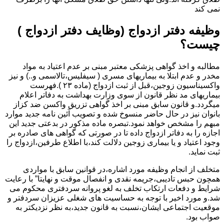
نمی کند
وظیفه دفتر ازدواج (وظایف دفتر ازدواج )
چیست؟
مطالبه و اخذ گواهی پزشکی معتبر مبنی بر عدم اعتیاد به مواد
مخدر و عدم ابتلا به بیماریهای مسری ( سیفلیس،تالاسمی و..) و نیز
واکسیناسیون زوجین،قبل از ثبت ازدواج (ماده ۲۳ ).فهرست
بیماریهای مد نظر قانون از سوی وزارت بهداشت به دفاتر اعلام
میگردد.و قانون سابق مبنی بر اخذ گواهی تزریق واکسن ضد کزاز
بانوان نیز در حال حاضر منسوخ شده و تصویب آئین نامه جدید موارد
مبهم را مشخص خواهد نمود.تبصره ماده مذکور در بدعتی جدید این
اجازه را به دفاتر ازدواج داده تا در صورتی که گواهی های صادره بر
وجود اعتیاد و یا بیماری زوجین دلالت کند،با اطلاع طرفین،ازدواج را
ثبت نماید.
متخلف از انجام وظیفه مورد اشاره،در قوانین سابق با مواردی
همچون حبس تادیبی،جریمه نقدی و انفصال موقت و نهایتا” با رعایت
شرایط و دفعات ارتکاب تخلف به لغو پروانه سردفتری محکوم می
شد.و مورد اخیر با توجه به حساسیت های شغلی عزیزان سردفتر و
موقعیت اجتماعی ایشان،نسبت به قانون جدید،به نظر نزدیکتر به
صواب بود.