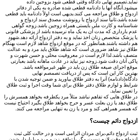
نماید.تصمیم نهایی دادگاه وقتی قطعی شود بزوجین داده
میشود.آنگاه آنها با دادنامه قطعی شده صادره به یکی از دفاتر
ازدواج و طلاق مراجعه می کنند.بدیهی است اولاً دادنامه باید قطعی
شده باشد،ثانیاً سند ازدواج یا رونوشت مصدق سند ازدواج و
شناسنامه و کارت ملی بایستی همراه زوجین باشد.زوجه گواهی
عدم بارداری که مدت آن به یک ماه نرسیده باشد از پزشکی قانونی
یا پزشک متخصص زنان اخذ نماید و به دفتر ازدواج ارائه دهد.شهود
هم داشته باشند.همانطور که در موقع ازدواج شاهد لازم است بهنگام
طلاق نیز شاهد ضروری است که شاهد طلاق باید مرد و به عدالت
متصف باشد.لذا لازم است در معروفیت محلی و حسن شهرت و
پاکی آنان دقت شود.زوجه نیز نباید در عادت ماهانه باشد بعبارتی
موقع اجرای صیغه طلاق زن باید در طهر غیرمواقعه باشد.
بهترین کار این است که پس از دریافت تصمصم نهایی
دادگاه(دادنامه) آنرا به دفتر طلاق بیاورید و ضمن توجیه شدن با
شرایط و لوازم طلاق دفتر طلاق برای شما وقت اجرا و ثبت طلاق
را تعیین نماید.
در طلاق هایی که تفاهم نباشد مثلاً مرد یکطرفه بخواهد همسرش را
طلاق دهد یا زن بعلت عسر و حرج بخواهد طلاق بگیرد احتیاج نیست
که همسر همراهی کند و مرد یا زن به تنهایی مراجعه می کنند.
ازدواج دائم چیست؟
ثبت ازدواج دائم،برای مردان الزامی است و در حالت کلی ثبت
ازدواج موقت لازم نیست مگر با توافق زن و مرد و یا باردار شدن