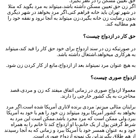
حق تعیین مسکن را در نظر بگیرد.
اگر زن حق تعیین مسکن داشته باشد،میتواند به مرد بگوید که مثلا
در شهر تهران باید خانه فراهم کنی.اگر مرد بخواهد در شهر دیگری
بدون رضایت زن خانه بگیرد،زن میتواند به آنجا نرود و نفقه خود را
هم مطالبه کند.
حق کار در ازدواج چیست؟
در صورتیکه زن در سند ازدواج برای خود حق کار را قید کند،میتواند
به هرکاری میخواهد،اشتغال داشته باشد.
به هیچ عنوان مرد نمیتواند بعد از ازدواج،مانع از کار کردن زن شود.
ازدواج صوری چیست؟
معمولا ازدواج صوری در زمانی اتفاق میفتد که زن و مردی،قصد
محاجرت به یک کشور خارجی را دارند.
برایتان مثالی میزنم: مردی برنده لاتاری آمریکا شده است.اگر مرد
بخواهد به کشور آمریکا برود میتواند زن خود را هم با خود به آمریکا
ببرد.ولی ممکن است که مرد مجرد باشد.ممکن است این مرد به
شرط گرفتن پول از یک خانم،با او ازدواج کند تا خانم را به همراه
خود و به عنوان همسر خود با آمریکا ببرد و زمانی که به آنجا رسیدند
از هم طلاق بگیرند.این یک نمونه ازدواج صوری است.