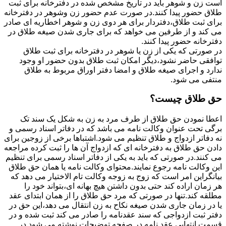
است زن و شوهر باید در تاریخ مشخص شده در دفترخانه برای ثبت
طلاق حضور پیدا کنند.در صورت عدم حضور زن وشوهر در دفترخانه
برای ثبت طلاق،دفتردار برای هر دوی زن و شوهر اخطاریه ای صادر
می کند و از طرفین می خواهد که برای جاری شدن صیغه طلاق در
دفترخانه حضور پیدا کنند.
در صورتی که یکی از زن یا شوهر در دفترخانه برای ثبت طلاق
توافقی حاضر نشود،دیگر امکان ثبت طلاق بدون حضور او وجود
ندارد و اجرای صیغه طلاق و امضا دفتر اوراق مربوط به طلاق
منتفی می شود.
حق طلاق چیست؟
اعطا نمودن حق طلاق از طرف مرد به زن به شکل یک سند تک
برگی تحت عنوان وکالت نامه می باشد که در دفاتر اسناد رسمی و
نه دفاتر ازدواج و طلاق تنظیم می شود.اشتباها برخی از زوجین برای
دادن حق طلاق به دفترخانه ای که ازدواج آن ها را ثبت کرده مراجعه
می کنند.در صورتی که باید به یکی از دفاتر اسناد رسمی برای تنظیم
این وکالت نامه رجوع نمایند.محتوای وکالت نامه یا همان حق طلاق
بیانگراین امر است که زوج به زوجه وکالت تام الاختیار می دهد که
هر زمان اراده کند حتی بدون داشتن هیچ بهانه ای،بتواند خود را
مطلقه کند.تنها در صورتی که مرد حق طلاق را از همان ابتدای عقد
یا در زمان جاری شدن صیغه نکاح به زن انتقال می دهد،این حق در
دفتر ثبت ازدواجی که سند عقدنامه را صادر می کند ثبت شده و در
قسمت انتهایی عقد نامه در صفحه توضیحات نوشته می شود.در