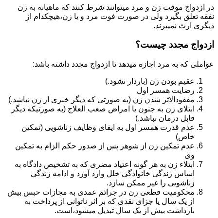
در ازدواج موقت زن و مرد میتوانند شرط کنند که ماهیانه به زن
نفقه تعلق بگیرد ولی در صورت فوت مرد و یا زن،هیچکدام از
دیگری ارث نمیبرند.
ازدواج مجدد چیست؟
عواملی که به مرد اجازه میدهد تا ازدواج مجدد داشته باشد:
عقیم بودن زن (باردار نشود.)
رضایت همسر اول
مفقودالاثر شدن زن (به صورتی که دیگر خبری از زن نباشد.)
ابتلای زن به جنون یا امراض صعب العلاج (به صورتیکه دیگر
قابل درمان نباشد.)
عدم قدرت همسر اول به ایفای وظایف زناشویی (تمکین
خاص)
عدم تمکین زن از شوهر پس از صدور حکم الزام به تمکین
وی
ابتلاء زن به هر گونه اعتیاد مضری که به تشخیص دادگاه به
اساس زندگی خانوادگی خلل وارد آورد و ادامه زندگی
زناشویی را غیر ممکن سازد.
محکومیت قطعی زن در جرائم عمدی به مجازات حبس بیش
از یک سال یا جزای نقدی که بر اثر ناتوانی از پرداخت به
بازداشت بیش از یک سال تبدیل می‎شود،است.