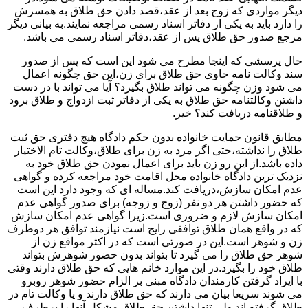
دیگر مواردی که زوج بعد از عقد،قصد دادن حق طلاق به همسرش
را دارد باید به یکی از دفاتر اسناد رسمی مراجعه نمایند.به بیانی دیگر
مرجع صدور حق طلاق پس از عقد،دفاتر اسناد رسمی می باشد.
حال پرسشی که اینجا مطرح می شود این است که پس از صدور
سند وکالت نامه حاوی حق طلاق برای زن،این حق چگونه اعمال
می شود وزن چگونه می تواند طلاق بگیرد؟ آیا می تواند با در دست
داشتن وکالتنامه حق طلاق به یکی از دفاتر ثبت ازدواج و طلاق برود
و طلاقنامه دریافت کند؟ خیر.
مطابق قانون حمایت خانواده بدون حکم دادگاه هیچ دفتری حق ثبت
طلاق را نداشته،حتی اگر مرد به زن برای طلاق،وکالت تام الاختیار
داده باشد.از این رو زن باید برای اعمال نمودن حق طلاق خود به
نزدیک ترین دادگاه خانواده محل اقامت خود مراجعه کرده و گواهی
عدم امکان سازش،دریافت کند.مساله ای که وجود دارد این است
که حضور داشتن هر دو نفر (زوج و زوجه) برای صدور گواهی عدم
امکان سازش لازم و ضروری است.زیرا گواهی عدم امکان سازش
که در واقع همان طلاق توافقی رایج است نیازمند توافق هر دوطرف
زن و شوهر است.این در صورتی است که در اکثر مواقع زن از
شوهر حق طلاق را می گیرد تا بتواند بدون حضور شوهرش بتواند
طلاق خود را بگیرد.در این موارد خانم هایی که حق طلاق دارند وقتی
با ایراد گرفتن کارمندان دادگاه مبنی بر الزام حضور شوهر روبرو
می شوند سریعا بیان می دارند که حق طلاق دارند و یا وکالت تام در
طلاق گرفته اند.ولی تنها داشتن حق طلاق مشکل آنها را برطرف