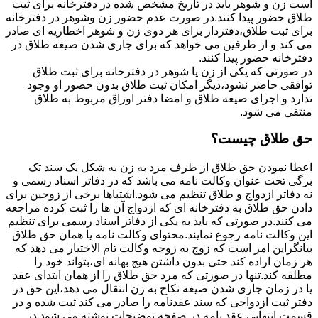
است زن و شوهر باید در تاریخ مشخص شده در دفترخانه برای ثبت
طلاق حضور پیدا کنند.در صورت عدم حضور زن وشوهر در دفترخانه
برای ثبت طلاق،دفتردار برای هر دوی زن و شوهر اخطاریه ای صادر
می کند و از طرفین می خواهد که برای جاری شدن صیغه طلاق در
دفترخانه حضور پیدا کنند.
در صورتی که یکی از زن یا شوهر در دفترخانه برای ثبت طلاق
توافقی حاضر نشود،دیگر امکان ثبت طلاق بدون حضور او وجود
ندارد و اجرای صیغه طلاق و امضا دفتر اوراق مربوط به طلاق
منتفی می شود.
حق طلاق چیست؟
اعطا نمودن حق طلاق از طرف مرد به زن به شکل یک سند تک
برگی تحت عنوان وکالت نامه می باشد که در دفاتر اسناد رسمی و
نه دفاتر ازدواج و طلاق تنظیم می شود.اشتباها برخی از زوجین برای
دادن حق طلاق به دفترخانه ای که ازدواج آن ها را ثبت کرده مراجعه
می کنند.در صورتی که باید به یکی از دفاتر اسناد رسمی برای تنظیم
این وکالت نامه رجوع نمایند.محتوای وکالت نامه یا همان حق طلاق
بیانگراین امر است که زوج به زوجه وکالت تام الاختیار می دهد که
هر زمان اراده کند حتی بدون داشتن هیچ بهانه ای،بتواند خود را
مطلقه کند.تنها در صورتی که مرد حق طلاق را از همان ابتدای عقد
یا در زمان جاری شدن صیغه نکاح به زن انتقال می دهد،این حق در
دفتر ثبت ازدواجی که سند عقدنامه را صادر می کند ثبت شده و در
قسمت انتهایی عقد نامه در صفحه توضیحات نوشته می شود.در