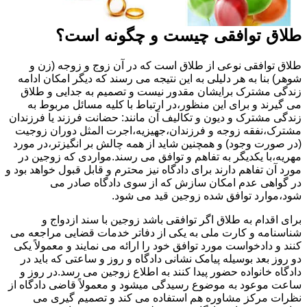
طلاق توافقی چیست و چگونه است؟
طلاق توافقی نوعی از طلاق است که در آن زوج و زوجه (زن و
شوهر) بنا به هر دلیلی به این نتیجه می رسند که دیگر امکان ادامه
زندگی مشترک برایشان مقدور نیست و تصمیم به جدایی و طلاق
می گیرند و برای این منظور،در ارتباط با کلیه مسائل مربوط به
زندگی مشترک و دیون و تکالیف آن مانند: حضانت فرزند یا فرزندان
مشترک،نفقه زوجه و فرزندان،جهیزیه،اجرت المثل دوران زوجیت
(در صورت وجود) و همچنین شاید از همه چالش بر انگیزتر،در مورد
مهریه،با یکدیگر به تفاهم و توافق می رسند.مواردی که زوجین در
مورد آن تفاهم دارند برای دادگاه نیز محترم و قابل قبول خواهد بود و
در گواهی عدم امکان سازش که از سوی دادگاه صادر می
شود،موارد توافق شده زوجین قید می شود.
برای اقدام به طلاق اگر توافقی باشد زوجین با سند ازدواج و
شناسنامه و کارت ملی به یکی از دفاتر خدمات قضایی مراجعه می
کنند و دادخواست مورد توافق خود را ارائه می نمایند و معمولاً یکی
دو روز بعد بوسیله پیامک نشانی دادگاه و روز و ساعتی که باید در
دادگاه خانواده حضور پیدا کنند به اطلاع زوجین می رسد.در روز و
ساعت موعود به موضوع رسیدگی میشود و معمولاً قاضی دادگاه از
نظرات مرکز مشاوره هم استفاده می کند و تصمیم گیری می