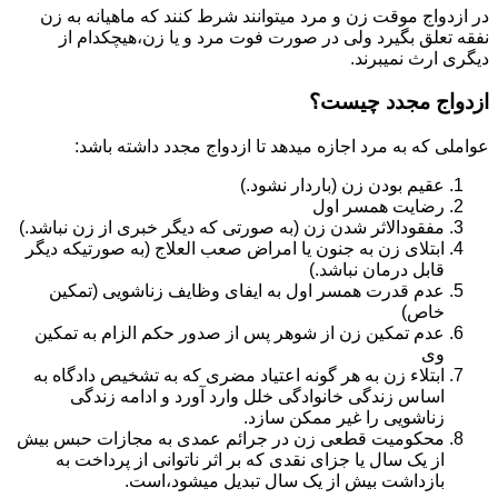
در ازدواج موقت زن و مرد میتوانند شرط کنند که ماهیانه به زن
نفقه تعلق بگیرد ولی در صورت فوت مرد و یا زن،هیچکدام از
دیگری ارث نمیبرند.
ازدواج مجدد چیست؟
عواملی که به مرد اجازه میدهد تا ازدواج مجدد داشته باشد:
عقیم بودن زن (باردار نشود.)
رضایت همسر اول
مفقودالاثر شدن زن (به صورتی که دیگر خبری از زن نباشد.)
ابتلای زن به جنون یا امراض صعب العلاج (به صورتیکه دیگر
قابل درمان نباشد.)
عدم قدرت همسر اول به ایفای وظایف زناشویی (تمکین
خاص)
عدم تمکین زن از شوهر پس از صدور حکم الزام به تمکین
وی
ابتلاء زن به هر گونه اعتیاد مضری که به تشخیص دادگاه به
اساس زندگی خانوادگی خلل وارد آورد و ادامه زندگی
زناشویی را غیر ممکن سازد.
محکومیت قطعی زن در جرائم عمدی به مجازات حبس بیش
از یک سال یا جزای نقدی که بر اثر ناتوانی از پرداخت به
بازداشت بیش از یک سال تبدیل می‎شود،است.