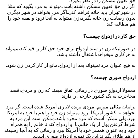
حق تعیین مسکن را در نظر بگیرد.
اگر زن حق تعیین مسکن داشته باشد،میتواند به مرد بگوید که مثلا
در شهر تهران باید خانه فراهم کنی.اگر مرد بخواهد در شهر دیگری
بدون رضایت زن خانه بگیرد،زن میتواند به آنجا نرود و نفقه خود را
هم مطالبه کند.
حق کار در ازدواج چیست؟
در صورتیکه زن در سند ازدواج برای خود حق کار را قید کند،میتواند
به هرکاری میخواهد،اشتغال داشته باشد.
به هیچ عنوان مرد نمیتواند بعد از ازدواج،مانع از کار کردن زن شود.
ازدواج صوری چیست؟
معمولا ازدواج صوری در زمانی اتفاق میفتد که زن و مردی،قصد
محاجرت به یک کشور خارجی را دارند.
برایتان مثالی میزنم: مردی برنده لاتاری آمریکا شده است.اگر مرد
بخواهد به کشور آمریکا برود میتواند زن خود را هم با خود به آمریکا
ببرد.ولی ممکن است که مرد مجرد باشد.ممکن است این مرد به
شرط گرفتن پول از یک خانم،با او ازدواج کند تا خانم را به همراه
خود و به عنوان همسر خود با آمریکا ببرد و زمانی که به آنجا رسیدند
از هم طلاق بگیرند.این یک نمونه ازدواج صوری است.