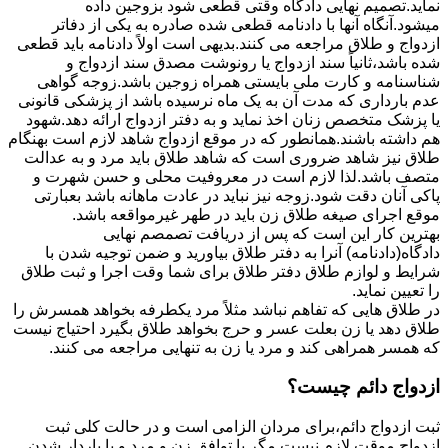
نماید.تصمیم نهایی دادگاه وقتی قطعی شود بزوجین داده
میشود.آنگاه آنها با دادنامه قطعی شده صادره به یکی از دفاتر
ازدواج و طلاق مراجعه می کنند.بدیهی است اولاً دادنامه باید قطعی
شده باشد،ثانیاً سند ازدواج یا رونوشت مصدق سند ازدواج و
شناسنامه و کارت ملی بایستی همراه زوجین باشد.زوجه گواهی
عدم بارداری که مدت آن به یک ماه نرسیده باشد از پزشکی قانونی
یا پزشک متخصص زنان اخذ نماید و به دفتر ازدواج ارائه دهد.شهود
هم داشته باشند.همانطور که در موقع ازدواج شاهد لازم است بهنگام
طلاق نیز شاهد ضروری است که شاهد طلاق باید مرد و به عدالت
متصف باشد.لذا لازم است در معروفیت محلی و حسن شهرت و
پاکی آنان دقت شود.زوجه نیز نباید در عادت ماهانه باشد بعبارتی
موقع اجرای صیغه طلاق زن باید در طهر غیرمواقعه باشد.
بهترین کار این است که پس از دریافت تصمصم نهایی
دادگاه(دادنامه) آنرا به دفتر طلاق بیاورید و ضمن توجیه شدن با
شرایط و لوازم طلاق دفتر طلاق برای شما وقت اجرا و ثبت طلاق
را تعیین نماید.
در طلاق هایی که تفاهم نباشد مثلاً مرد یکطرفه بخواهد همسرش را
طلاق دهد یا زن بعلت عسر و حرج بخواهد طلاق بگیرد احتیاج نیست
که همسر همراهی کند و مرد یا زن به تنهایی مراجعه می کنند.
ازدواج دائم چیست؟
ثبت ازدواج دائم،برای مردان الزامی است و در حالت کلی ثبت
ازدواج موقت لازم نیست مگر با توافق زن و مرد و یا باردار شدن