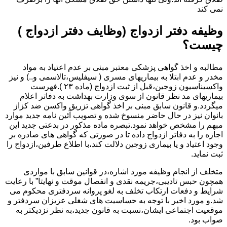
نمی کند
وظیفه دفتر ازدواج (وظایف دفتر ازدواج )
چیست؟
مطالبه و اخذ گواهی پزشکی معتبر مبنی بر عدم اعتیاد به مواد
مخدر و عدم ابتلا به بیماریهای مسری ( سیفلیس،تالاسمی و..) و نیز
واکسیناسیون زوجین،قبل از ثبت ازدواج (ماده ۲۳ ).فهرست
بیماریهای مد نظر قانون از سوی وزارت بهداشت به دفاتر اعلام
میگردد.و قانون سابق مبنی بر اخذ گواهی تزریق واکسن ضد کزاز
بانوان نیز در حال حاضر منسوخ شده و تصویب آئین نامه جدید موارد
مبهم را مشخص خواهد نمود.تبصره ماده مذکور در بدعتی جدید این
اجازه را به دفاتر ازدواج داده تا در صورتی که گواهی های صادره بر
وجود اعتیاد و یا بیماری زوجین دلالت کند،با اطلاع طرفین،ازدواج را
ثبت نماید.
متخلف از انجام وظیفه مورد اشاره،در قوانین سابق با مواردی
همچون حبس تادیبی،جریمه نقدی و انفصال موقت و نهایتا” با رعایت
شرایط و دفعات ارتکاب تخلف به لغو پروانه سردفتری محکوم می
شد.و مورد اخیر با توجه به حساسیت های شغلی عزیزان سردفتر و
موقعیت اجتماعی ایشان،نسبت به قانون جدید،به نظر نزدیکتر به
صواب بود.