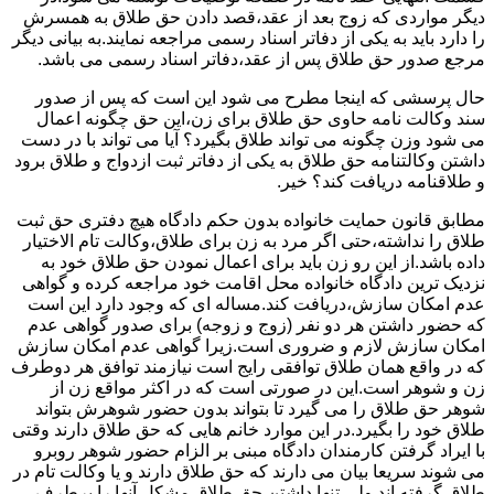
دیگر مواردی که زوج بعد از عقد،قصد دادن حق طلاق به همسرش
را دارد باید به یکی از دفاتر اسناد رسمی مراجعه نمایند.به بیانی دیگر
مرجع صدور حق طلاق پس از عقد،دفاتر اسناد رسمی می باشد.
حال پرسشی که اینجا مطرح می شود این است که پس از صدور
سند وکالت نامه حاوی حق طلاق برای زن،این حق چگونه اعمال
می شود وزن چگونه می تواند طلاق بگیرد؟ آیا می تواند با در دست
داشتن وکالتنامه حق طلاق به یکی از دفاتر ثبت ازدواج و طلاق برود
و طلاقنامه دریافت کند؟ خیر.
مطابق قانون حمایت خانواده بدون حکم دادگاه هیچ دفتری حق ثبت
طلاق را نداشته،حتی اگر مرد به زن برای طلاق،وکالت تام الاختیار
داده باشد.از این رو زن باید برای اعمال نمودن حق طلاق خود به
نزدیک ترین دادگاه خانواده محل اقامت خود مراجعه کرده و گواهی
عدم امکان سازش،دریافت کند.مساله ای که وجود دارد این است
که حضور داشتن هر دو نفر (زوج و زوجه) برای صدور گواهی عدم
امکان سازش لازم و ضروری است.زیرا گواهی عدم امکان سازش
که در واقع همان طلاق توافقی رایج است نیازمند توافق هر دوطرف
زن و شوهر است.این در صورتی است که در اکثر مواقع زن از
شوهر حق طلاق را می گیرد تا بتواند بدون حضور شوهرش بتواند
طلاق خود را بگیرد.در این موارد خانم هایی که حق طلاق دارند وقتی
با ایراد گرفتن کارمندان دادگاه مبنی بر الزام حضور شوهر روبرو
می شوند سریعا بیان می دارند که حق طلاق دارند و یا وکالت تام در
طلاق گرفته اند.ولی تنها داشتن حق طلاق مشکل آنها را برطرف