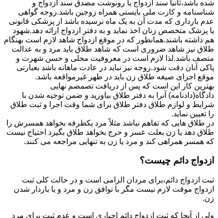
شده باشد،ثانیاً سند ازدواج یا رونوشت مصدق سند ازدواج و
شناسنامه و کارت ملی بایستی همراه زوجین باشد.زوجه گواهی
عدم بارداری که مدت آن به یک ماه نرسیده باشد از پزشکی قانونی
یا پزشک متخصص زنان اخذ نماید و به دفتر ازدواج ارائه دهد.شهود
هم داشته باشند.همانطور که در موقع ازدواج شاهد لازم است بهنگام
طلاق نیز شاهد ضروری است که شاهد طلاق باید مرد و به عدالت
متصف باشد.لذا لازم است در معروفیت محلی و حسن شهرت و
پاکی آنان دقت شود.زوجه نیز نباید در عادت ماهانه باشد بعبارتی
موقع اجرای صیغه طلاق زن باید در طهر غیرمواقعه باشد.
بهترین کار این است که پس از دریافت تصمصم نهایی
دادگاه(دادنامه) آنرا به دفتر طلاق بیاورید و ضمن توجیه شدن با
شرایط و لوازم طلاق دفتر طلاق برای شما وقت اجرا و ثبت طلاق
را تعیین نماید.
در طلاق هایی که تفاهم نباشد مثلاً مرد یکطرفه بخواهد همسرش را
طلاق دهد یا زن بعلت عسر و حرج بخواهد طلاق بگیرد احتیاج نیست
که همسر همراهی کند و مرد یا زن به تنهایی مراجعه می کنند.
ازدواج دائم چیست؟
ثبت ازدواج دائم،برای مردان الزامی است و در حالت کلی ثبت
ازدواج موقت لازم نیست مگر با توافق زن و مرد و یا باردار شدن
زن.
ولی از آنجا که ثبت ازدواج دائم اجباری است و عدم ثبت برای مرد