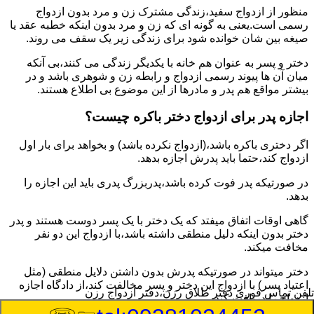
منظور از ازدواج سفید،زندگی مشترک زن و مرد بدون ازدواج
رسمی است.یعنی به گونه ای که زن و مرد بدون اینکه خطبه عقد یا
صیغه بین شان خوانده شود برای زندگی زیر یک سقف می روند.
دختر و پسر به عنوان هم خانه با یکدیگر زندگی می کنند،بی آنکه
میان آن ها پیوند رسمی ازدواج و رابطه زن و شوهری باشد و در
بیشتر مواقع هم پدر و مادرها از این موضوع بی اطلاع هستند.
اجازه پدر برای ازدواج دختر باکره چیست؟
اگر دختری باکره باشد،(ازدواج نکرده باشد) و بخواهد برای بار اول
ازدواج کند،حتما باید پدرش اجازه بدهد.
در صورتیکه پدر فوت کرده باشد،پدربزرگ پدری باید این اجازه را
بدهد.
گاهی اوقات اتفاق میفتد که یک دختر با یک پسر دوست هستند و پدر
دختر بدون اینکه دلیل منطقی داشته باشد،با ازدواج این دو نفر
مخافت میکند.
دختر میتواند در صورتیکه پدرش بدون داشتن دلایل منطقی (مثل
اعتیاد پسر) با ازدواج این دختر و پسر مخالفت کند،از دادگاه اجازه
تلفن تماس فوری
دفتر طلاق رزن،دفتر ازدواج رزن
ازدواج را دریافت کند.