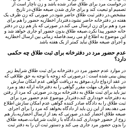
درخواست مرد برای طلاق صادر شده باشد و زن ناچار است از
تصمیم او تبعیت کند و برای جاری شدن صیغه طلاق،در تاریخ
مشخص،در دفتر ثبت طلاق حاضر شود.در صورتی که زن ظرف یک
هفته در دفترخانه حاضر نشود،دفتردار اخطاریه حضور را هم برای
مرد و هم برای زن ارسال می کند.در صورتی که باز هم زن در دفتر
خانه حضور پیدا نکرد،صیغه طلاق بدون حضور او جاری خواهد شد و
این موضوع به اطلاع او می رسد.فاصله زمانی بین ارسال اخطاریه
و اجرای صیغه طلاق نباید کمتر از یک هفته باشد
عدم حضور مرد در دفترخانه برای ثبت طلاق چه حکمی
دارد؟
در موارد عدم حضور مرد در دفترخانه برای ثبت طلاق شرایط زیر
پیش بینی شده است : درصورتی که زوجه با توجه به حق طلاقی که
در عقد ازدواج دارد،موفق به دریافت گواهی عدم امکان سازش
شود،باید ظرف مهلت مقرر گواهی را به دفترخانه ارائه دهد و مرد
نیز باید برای ثبت طلاق به دفترخانه برود.در صورتی که مرد از رفتن
به دفترخانه خودداری کند،دفتردار موضوع عدم حضور مرد برای
ثبت طلاق را به دادگاه صادر کننده گواهی عدم امکان سازش اطلاع
می دهد.بعد از این زن باید از دادگاه بخواهد که مرد را برای اجرای
صیغه طلاق احضار کند.در صورتی که بعد از ارسال احضاریه،باز هم
زوج از حضور خودداری کند،دادگاه با رعایت شرعیات،صیغه طلاق
را بدون حضور مرد جاری می کند و دستور ثبت آن را به دفتر ثبت