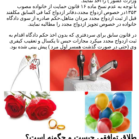
وزارت کشور ) را اخذ نمایند.
با توجه به عدم نسخ ماده ۱۶ قانون حمایت از خانواده مصوب
۱۳۵۳در خصوص ازدواج مجدد،دفانر ازدواج کما فی السابق مکلفند
قبل از ثبت ازدواج مجدد مردان متاهل،حکم صادره از سوی دادگاه
خانواده در خصوص تجویز ازدواج مجدد را مطالبه نمایند.
در قانون سابق برای سردفتری که بدون اخذ حکم دادگاه اقدام به
ثبت ازدواج مجدد میکرد مجازات حبس تا یکسال و تعقیب کیفری
وی (حتی در صورت گذشت همسر اول مرد ) پیش بینی شده بود.
طلاق توافقی چیست و چگونه است؟