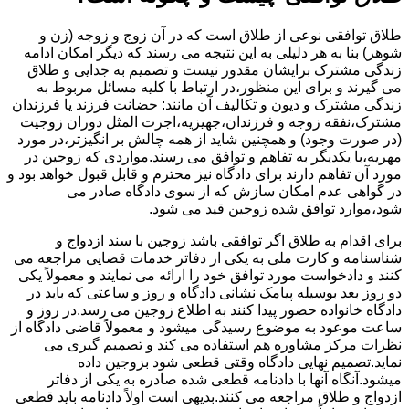
طلاق توافقی نوعی از طلاق است که در آن زوج و زوجه (زن و
شوهر) بنا به هر دلیلی به این نتیجه می رسند که دیگر امکان ادامه
زندگی مشترک برایشان مقدور نیست و تصمیم به جدایی و طلاق
می گیرند و برای این منظور،در ارتباط با کلیه مسائل مربوط به
زندگی مشترک و دیون و تکالیف آن مانند: حضانت فرزند یا فرزندان
مشترک،نفقه زوجه و فرزندان،جهیزیه،اجرت المثل دوران زوجیت
(در صورت وجود) و همچنین شاید از همه چالش بر انگیزتر،در مورد
مهریه،با یکدیگر به تفاهم و توافق می رسند.مواردی که زوجین در
مورد آن تفاهم دارند برای دادگاه نیز محترم و قابل قبول خواهد بود و
در گواهی عدم امکان سازش که از سوی دادگاه صادر می
شود،موارد توافق شده زوجین قید می شود.
برای اقدام به طلاق اگر توافقی باشد زوجین با سند ازدواج و
شناسنامه و کارت ملی به یکی از دفاتر خدمات قضایی مراجعه می
کنند و دادخواست مورد توافق خود را ارائه می نمایند و معمولاً یکی
دو روز بعد بوسیله پیامک نشانی دادگاه و روز و ساعتی که باید در
دادگاه خانواده حضور پیدا کنند به اطلاع زوجین می رسد.در روز و
ساعت موعود به موضوع رسیدگی میشود و معمولاً قاضی دادگاه از
نظرات مرکز مشاوره هم استفاده می کند و تصمیم گیری می
نماید.تصمیم نهایی دادگاه وقتی قطعی شود بزوجین داده
میشود.آنگاه آنها با دادنامه قطعی شده صادره به یکی از دفاتر
ازدواج و طلاق مراجعه می کنند.بدیهی است اولاً دادنامه باید قطعی