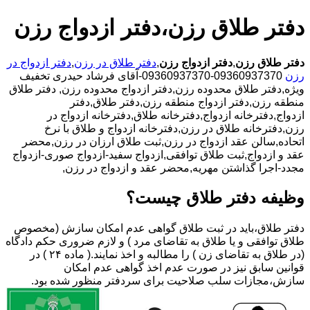
دفتر طلاق رزن،دفتر ازدواج رزن
دفتر طلاق رزن
,
دفتر ازدواج رزن
,
دفتر طلاق در رزن
,
دفتر ازدواج در
رزن
09360937370-09360937370-آقای فرشاد حیدری تخفیف
ویژه,دفتر طلاق محدوده رزن,دفتر ازدواج محدوده رزن,
دفتر طلاق
منطقه رزن,دفتر ازدواج منطقه رزن,دفتر طلاق,دفتر
ازدواج,دفترخانه ازدواج,دفترخانه طلاق,دفترخانه ازدواج در
رزن,دفترخانه طلاق در رزن,دفترخانه ازدواج و طلاق با نرخ
اتحاده,سالن عقد ازدواج در رزن,ثبت طلاق ارزان در رزن,محضر
عقد و ازدواج,ثبت طلاق توافقی,ازدواج سفید-ازدواج صوری-ازدواج
مجدد-اجرا گذاشتن مهریه,محضر عقد و ازدواج در رزن,
وظیفه دفتر طلاق چیست؟
دفتر طلاق،باید در ثبت طلاق گواهی عدم امکان سازش (مخصوص
طلاق توافقی و یا طلاق به تقاضای مرد ) و لازم ضروری حکم دادگاه
(در طلاق به تقاضای زن ) را مطالبه و اخذ نمایند.( ماده ۲۴ ) در
قوانین سابق نیز در صورت عدم اخذ گواهی عدم امکان
سازش،مجازات سلب صلاحیت برای سردفتر منظور شده بود.