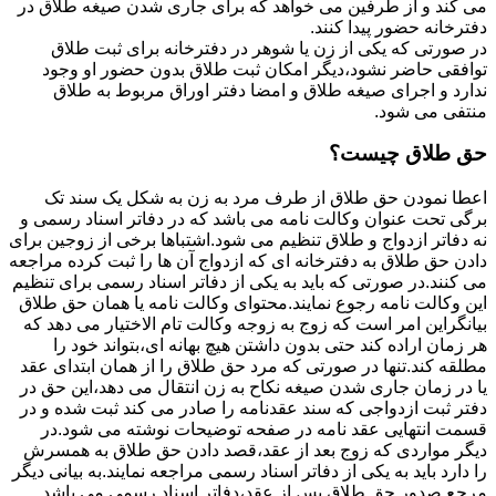
می کند و از طرفین می خواهد که برای جاری شدن صیغه طلاق در
دفترخانه حضور پیدا کنند.
در صورتی که یکی از زن یا شوهر در دفترخانه برای ثبت طلاق
توافقی حاضر نشود،دیگر امکان ثبت طلاق بدون حضور او وجود
ندارد و اجرای صیغه طلاق و امضا دفتر اوراق مربوط به طلاق
منتفی می شود.
حق طلاق چیست؟
اعطا نمودن حق طلاق از طرف مرد به زن به شکل یک سند تک
برگی تحت عنوان وکالت نامه می باشد که در دفاتر اسناد رسمی و
نه دفاتر ازدواج و طلاق تنظیم می شود.اشتباها برخی از زوجین برای
دادن حق طلاق به دفترخانه ای که ازدواج آن ها را ثبت کرده مراجعه
می کنند.در صورتی که باید به یکی از دفاتر اسناد رسمی برای تنظیم
این وکالت نامه رجوع نمایند.محتوای وکالت نامه یا همان حق طلاق
بیانگراین امر است که زوج به زوجه وکالت تام الاختیار می دهد که
هر زمان اراده کند حتی بدون داشتن هیچ بهانه ای،بتواند خود را
مطلقه کند.تنها در صورتی که مرد حق طلاق را از همان ابتدای عقد
یا در زمان جاری شدن صیغه نکاح به زن انتقال می دهد،این حق در
دفتر ثبت ازدواجی که سند عقدنامه را صادر می کند ثبت شده و در
قسمت انتهایی عقد نامه در صفحه توضیحات نوشته می شود.در
دیگر مواردی که زوج بعد از عقد،قصد دادن حق طلاق به همسرش
را دارد باید به یکی از دفاتر اسناد رسمی مراجعه نمایند.به بیانی دیگر
مرجع صدور حق طلاق پس از عقد،دفاتر اسناد رسمی می باشد.