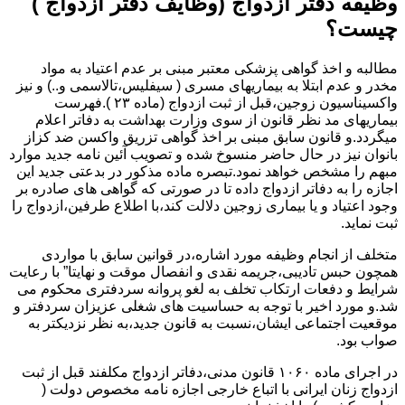
وظیفه دفتر ازدواج (وظایف دفتر ازدواج )
چیست؟
مطالبه و اخذ گواهی پزشکی معتبر مبنی بر عدم اعتیاد به مواد
مخدر و عدم ابتلا به بیماریهای مسری ( سیفلیس،تالاسمی و..) و نیز
واکسیناسیون زوجین،قبل از ثبت ازدواج (ماده ۲۳ ).فهرست
بیماریهای مد نظر قانون از سوی وزارت بهداشت به دفاتر اعلام
میگردد.و قانون سابق مبنی بر اخذ گواهی تزریق واکسن ضد کزاز
بانوان نیز در حال حاضر منسوخ شده و تصویب آئین نامه جدید موارد
مبهم را مشخص خواهد نمود.تبصره ماده مذکور در بدعتی جدید این
اجازه را به دفاتر ازدواج داده تا در صورتی که گواهی های صادره بر
وجود اعتیاد و یا بیماری زوجین دلالت کند،با اطلاع طرفین،ازدواج را
ثبت نماید.
متخلف از انجام وظیفه مورد اشاره،در قوانین سابق با مواردی
همچون حبس تادیبی،جریمه نقدی و انفصال موقت و نهایتا” با رعایت
شرایط و دفعات ارتکاب تخلف به لغو پروانه سردفتری محکوم می
شد.و مورد اخیر با توجه به حساسیت های شغلی عزیزان سردفتر و
موقعیت اجتماعی ایشان،نسبت به قانون جدید،به نظر نزدیکتر به
صواب بود.
در اجرای ماده ۱۰۶۰ قانون مدنی،دفاتر ازدواج مکلفند قبل از ثبت
ازدواج زنان ایرانی با اتباع خارجی اجازه نامه مخصوص دولت (