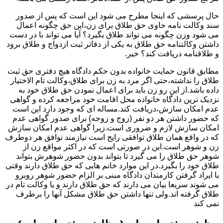
حال پرسشی که اینجا مطرح می شود این است که پس از صدور
سند وکالت نامه حاوی حق طلاق برای زن،این حق چگونه اعمال
می شود وزن چگونه می تواند طلاق بگیرد؟ آیا می تواند با در دست
داشتن وکالتنامه حق طلاق به یکی از دفاتر ثبت ازدواج و طلاق برود
و طلاقنامه دریافت کند؟ خیر.
مطابق قانون حمایت خانواده بدون حکم دادگاه هیچ دفتری حق ثبت
طلاق را نداشته،حتی اگر مرد به زن برای طلاق،وکالت تام الاختیار
داده باشد.از این رو زن باید برای اعمال نمودن حق طلاق خود به
نزدیک ترین دادگاه خانواده محل اقامت خود مراجعه کرده و گواهی
عدم امکان سازش،دریافت کند.مساله ای که وجود دارد این است
که حضور داشتن هر دو نفر (زوج و زوجه) برای صدور گواهی عدم
امکان سازش لازم و ضروری است.زیرا گواهی عدم امکان سازش
که در واقع همان طلاق توافقی رایج است نیازمند توافق هر دوطرف
زن و شوهر است.این در صورتی است که در اکثر مواقع زن از
شوهر حق طلاق را می گیرد تا بتواند بدون حضور شوهرش بتواند
طلاق خود را بگیرد.در این موارد خانم هایی که حق طلاق دارند وقتی
با ایراد گرفتن کارمندان دادگاه مبنی بر الزام حضور شوهر روبرو
می شوند سریعا بیان می دارند که حق طلاق دارند و یا وکالت تام در
طلاق گرفته اند.ولی تنها داشتن حق طلاق مشکل آنها را برطرف
نمی کند