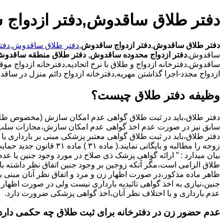
دفتر طلاق ساقدوش,دفتر ازدواج
دفتر طلاق ساقدوش
,
دفتر ازدواج ساقدوش
,
دفتر طلاق ساقدوش
,
دفت
ساقدوش,
دفتر ازدواج محدوده ساقدوش
,
دفتر طلاق منطقه ساقدو
ساقدوش,دفترخانه ازدواج و طلاق با نرخ اتحادیه,دفترخانه ازدواج م
ازدواج مجدد-اجرا گذاشتن مهریه,دفترخانه ازدواج دائم منزل در ساق
وظیفه دفتر طلاق چیست؟
سابق نیز در صورت عدم اخذ گواهی عدم امکان سازش،مجازات سلب 
دفتر طلاق،باید در ثبت طلاق گواهی معتبر پزشکی مبنی بر بارداری یا 
زوجه را مطالبه و بایگانی نمایند.( ماده ۳۱ ) ماد
بیان میدارد : ” ارائه گواهی پزشک ذی صلاح در مورد وجود جنین یا عدم
طلاق الزامی است،مگر آنکه زوجین بر وجود جنین اتفاق نظر داشته باشن
ظاهر ماده مذکور،در صورت اظهار زن و مرد و اتفاق نظر آنان مبنی ب
جنین،نیازی به اخذ گواهی تائیدیه بارداری نیست ولی در صورت اظهار 
عدم بارداری و یا اختلاف نظر آنان،اخذ گواهی پزشکی ضرورت دارد.
عدم حضور زن در دفترخانه برای ثبت طلاق چه حکمی دارد