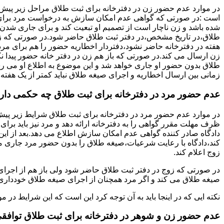
در موارد عدم حضور زن در دفترخانه برای ثبت طلاق مراحل زیر پیش
است :در صورتی که گواهی عدم امکان سازش به درخواست مرد برای
شده باشد و زن ناچار است از تصمیم او تبعیت کند و برای جاری شدن
طلاق،در تاریخ مشخص،در دفتر ثبت طلاق حاضر شود.در صورتی که
هفته در دفترخانه حاضر نشود،دفتردار اخطاریه حضور را هم برای مرد
زن ارسال می کند.در صورتی که باز هم زن در دفتر خانه حضور پیدا ن
طلاق بدون حضور او جاری خواهد شد و این موضوع به اطلاع او می ر
زمانی بین ارسال اخطاریه و اجرای صیغه طلاق نباید کمتر از یک هفته 
عدم حضور مرد در دفترخانه برای ثبت طلاق چه حکمی دار
در موارد عدم حضور مرد در دفترخانه برای ثبت طلاق شرایط زیر پیش
ظرف مهلت مقرر گواهی را به دفترخانه ارائه دهد و مرد نیز باید برا
دادگاه صادر کننده گواهی عدم امکان سازش اطلاع می دهد.بعد از این 
کند،دادگاه با رعایت شرعیات،صیغه طلاق را بدون حضور مرد جاری می 
زوج اعلام کند.
در صورتی که زوج در دفتر ثبت طلاق حاضر شود ولی باز هم از اجرای
صیغه طلاق می کند و اگر مرد همچنان از اجرای صیغه طلاق خودداری ک
نکته ایی که در اینجا باید به آن توجه کرد این است که این شرایط د
عدم حضور زن و شوهر در دفترخانه برای ثبت طلاق توافق