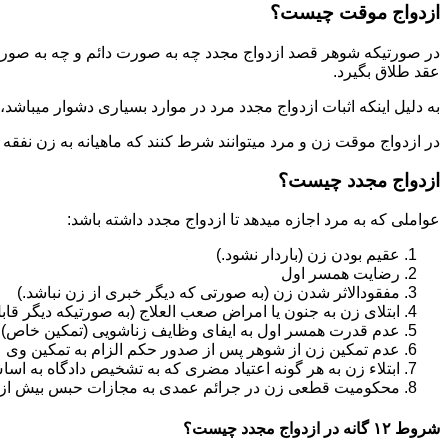
ازدواج موقت چیست؟
در صورتیکه شوهر قصد ازدواج مجدد چه به صورت دائم و چه به صورت م
عقد طلاق بگیرد.
به دلیل اینکه اثبات ازدواج مجدد مرد در موارد بسیاری دشوار میباشد،م
در ازدواج موقت زن و مرد میتوانند شرط کنند که ماهیانه به زن نفقه
ازدواج مجدد چیست؟
عواملی که به مرد اجازه میدهد تا ازدواج مجدد داشته باشد:
عقیم بودن زن (باردار نشود.)
رضایت همسر اول
مفقودالاثر شدن زن (به صورتی که دیگر خبری از زن نباشد.)
ابتلای زن به جنون یا امراض صعب العلاج (به صورتیکه دیگر قابل
عدم قدرت همسر اول به ایفای وظایف زناشویی (تمکین خاص)
عدم تمکین زن از شوهر پس از صدور حکم الزام به تمکین وی
ابتلاء زن به هر گونه اعتیاد مضری که به تشخیص دادگاه به اسا
محکومیت قطعی زن در جرائم عمدی به مجازات حبس بیش از یک سال ی
شروط ۱۲ گانه در ازدواج مجدد چیست؟