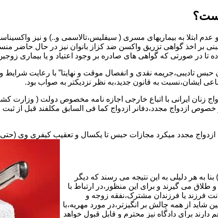
یست؟
بنی بر اخذ گواهی تزریق واکسن ضد کزاز بانوان نیز در حال حاضر من
اده تا در صورتی که گواهی های صادره بر وجود اعتیاد و یا بیماری زوجین 
 حبس تادیبی،جریمه نقدی و انفصال موقت و نهایتا” با رعایت شرایط 
ی ایشان،نسبت به قانون جدید،به نظر نزدیکتر به صواب بود.
وجه به عدم نسخ ماده ۱۶ قانون حمایت از خانواده مصوب ۱۳۵۳در خصوص ازدواج مجدد،دفانر ازدواج کما ف
بت ازدواج مجدد میکرد مجازات حبس تا یکسال و تعقیب کیفری وی (حت
ا به هر دلیلی به این نتیجه می رسند که دیگر
طلاق می گیرند و برای این منظور،در ارتباط با
نت فرزند یا فرزندان مشترک،نفقه زوجه و
شاید از همه چالش بر انگیزتر،در مورد مهریه،با
 دارند برای دادگاه نیز محترم و قابل قبول خواهد