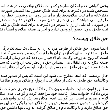
وقتی گواهی عدم امکان سازش که بابت طلاق توافقی صادر شده است ز
مشخص شده در دفترخانه برای ثبت طلاق حضور پیدا کنند.در صورت
دفترخانه برای ثبت طلاق،دفتردار برای هر دوی زن و شوهر اخطاریه ا
طرفین می خواهد که برای جاری شدن صیغه طلاق در دفترخانه حضور پ
در صورتی که یکی از زن یا شوهر در دفترخانه برای ثبت طلاق توافق
ثبت طلاق بدون حضور او وجود ندارد و اجرای صیغه طلاق و امضا دفت
حق طلاق چیست؟
اعطا نمودن حق طلاق از طرف مرد به زن به شکل یک سند تک برگی تحت
طلاق به دفترخانه ای که ازدواج آن ها را ثبت کرده مراجعه می کنند.در
است که زوج به زوجه وکالت تام الاختیار می دهد که هر زمان اراده کن
صیغه نکاح به زن انتقال می دهد،این حق در دفتر ثبت ازدواجی که سن
عقد،قصد دادن حق طلاق به همسرش را دارد باید به یکی از دفاتر اسن
حال پرسشی که اینجا مطرح می شود این است که پس از صدور سند وکا
وکالتنامه حق طلاق به یکی از دفاتر ثبت ازدواج و طلاق برود و طلاقنا
مطابق قانون حمایت خانواده بدون حکم دادگاه هیچ دفتری حق ثبت طلاق 
ترین دادگاه خانواده محل اقامت خود مراجعه کرده و گواهی عدم ام
لازم و ضروری است.زیرا گواهی عدم امکان سازش که در واقع همان 
گیرد تا بتواند بدون حضور شوهرش بتواند طلاق خود را بگیرد.در این م
حق طلاق دارند و یا وکالت تام در طلاق گرفته اند.ولی تنها داشتن ح