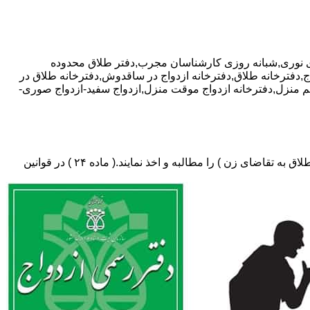
ف ویژه مشاوره رایگان,09381024452-آقای نوری,شبانه روزی کارشناسان مجرب,دفتر طلاق محدوده
ج,دفترخانه طلاق,دفترخانه ازدواج در ساقدوش,دفترخانه طلاق در
ئم منزل,دفترخانه ازدواج موقت منزل,ازدواج سفید-ازدواج صوری-
دفتر طلاق،باید در ثبت طلاق گواهی عدم امکان سازش (مخصوص طلاق توافقی و یا طلاق به تقاضای مرد ) و لازم ضروری حکم دادگاه (در طلاق به تقاضای زن ) را مطالبه و اخذ نمایند.( ماده ۲۴ ) در قوانین