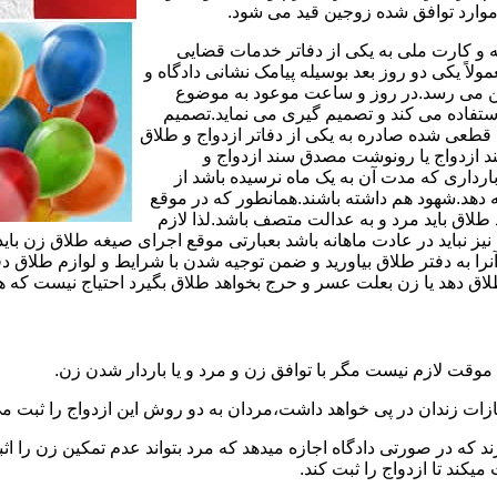
وارد توافق شده زوجین قید می شود.
مه و کارت ملی به یکی از دفاتر خدمات قضایی
لاً یکی دو روز بعد بوسیله پیامک نشانی دادگاه و
وجین می رسد.در روز و ساعت موعود به موضوع
ستفاده می کند و تصمیم گیری می نماید.تصمیم
ه قطعی شده صادره به یکی از دفاتر ازدواج و طلاق
سند ازدواج یا رونوشت مصدق سند ازدواج و
رداری که مدت آن به یک ماه نرسیده باشد از
ه دهد.شهود هم داشته باشند.همانطور که در موقع
لاق باید مرد و به عدالت متصف باشد.لذا لازم
باید در عادت ماهانه باشد بعبارتی موقع اجرای صیغه طلاق زن باید 
نرا به دفتر طلاق بیاورید و ضمن توجیه شدن با شرایط و لوازم طلاق دف
اق دهد یا زن بعلت عسر و حرج بخواهد طلاق بگیرد احتیاج نیست که هم
موقت لازم نیست مگر با توافق زن و مرد و یا باردار شدن زن.
ازات زندان در پی خواهد داشت،مردان به دو روش این ازدواج را ثبت می
رند که در صورتی دادگاه اجازه میدهد که مرد بتواند عدم تمکین زن را اثب
کند تا ازدواج را ثبت کند.