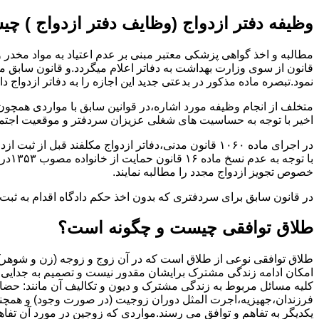
وظیفه دفتر ازدواج (وظایف دفتر ازدواج ) چ
قانون از سوی وزارت بهداشت به دفاتر اعلام میگردد.و قانون سابق م
نمود.تبصره ماده مذکور در بدعتی جدید این اجازه را به دفاتر ازدواج د
متخلف از انجام وظیفه مورد اشاره،در قوانین سابق با مواردی همچون
اخیر با توجه به حساسیت های شغلی عزیزان سردفتر و موقعیت اجتماع
در اجرای ماده ۱۰۶۰ قانون مدنی،دفاتر ازدواج مکلفند قبل از ثبت ازدواج زنان ایرانی با اتباع خارجی اجازه نامه مخصوص دولت ( وزارت کشور ) را اخذ نمایند.
با ت
خصوص تجویز ازدواج مجدد را مطالبه نمایند.
در قانون سابق برای سردفتری که بدون اخذ حکم دادگاه اقدام به ث
طلاق توافقی چیست و چگونه است؟
طلاق توافقی نوعی از طلاق است که در آن زوج و زوجه (زن و شوهر) بن
امکان ادامه زندگی مشترک برایشان مقدور نیست و تصمیم به جدایی و 
کلیه مسائل مربوط به زندگی مشترک و دیون و تکالیف آن مانند: حضا
فرزندان،جهیزیه،اجرت المثل دوران زوجیت (در صورت وجود) و همچنین 
یکدیگر به تفاهم و توافق می رسند.مواردی که زوجین در مورد آن تفاهم