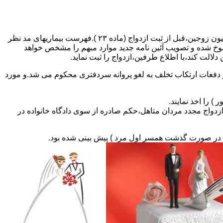
مطالبه و اخذ گواهی پزشکی معتبر مبنی بر عدم اعتیاد به مواد مخدر و عدم ابتلا به بیماریهای مسری ( سیفلیس،تالاسمی و..) و نیز واکسیناسیون زوجین،قبل از ثبت ازدواج (ماده ۲۳ ).فهرست بیماریهای مد نظر
سوخ شده و تصویب آئین نامه جدید موارد مبهم را مشخص خواهد
دلالت کند،با اطلاع طرفین،ازدواج را ثبت نماید.
و دفعات ارتکاب تخلف به لغو پروانه سردفتری محکوم می شد.و مورد
ی السابق مکلفند قبل از ثبت ازدواج مجدد مردان متاهل،حکم صادره از سوی دادگاه خانواده در
ی در صورت گذشت همسر اول مرد ) پیش بینی شده بود.