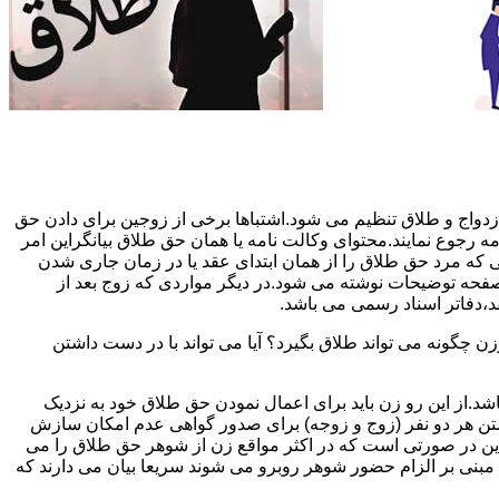
دواج و طلاق تنظیم می شود.اشتباها برخی از زوجین برای دادن حق
مه رجوع نمایند.محتوای وکالت نامه یا همان حق طلاق بیانگراین امر
تی که مرد حق طلاق را از همان ابتدای عقد یا در زمان جاری شدن
 صفحه توضیحات نوشته می شود.در دیگر مواردی که زوج بعد از
د،دفاتر اسناد رسمی می باشد.
گونه می تواند طلاق بگیرد؟ آیا می تواند با در دست داشتن
شد.از این رو زن باید برای اعمال نمودن حق طلاق خود به نزدیک
تن هر دو نفر (زوج و زوجه) برای صدور گواهی عدم امکان سازش
ن در صورتی است که در اکثر مواقع زن از شوهر حق طلاق را می
اه مبنی بر الزام حضور شوهر روبرو می شوند سریعا بیان می دارند که