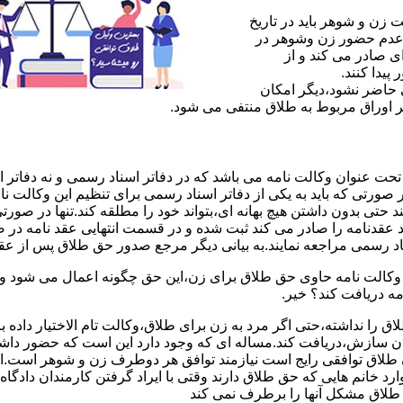
ن و شوهر باید در تاریخ
 عدم حضور زن وشوهر در
ی صادر می کند و از
یدا کنند.
ی حاضر نشود،دیگر امکان
ر اوراق مربوط به طلاق منتفی می شود.
 عنوان وکالت نامه می باشد که در دفاتر اسناد رسمی و نه دفاتر از
 صورتی که باید به یکی از دفاتر اسناد رسمی برای تنظیم این وکالت نا
د حتی بدون داشتن هیچ بهانه ای،بتواند خود را مطلقه کند.تنها در صور
د عقدنامه را صادر می کند ثبت شده و در قسمت انتهایی عقد نامه در
اد رسمی مراجعه نمایند.به بیانی دیگر مرجع صدور حق طلاق پس از عق
لت نامه حاوی حق طلاق برای زن،این حق چگونه اعمال می شود وزن چ
مه دریافت کند؟ خیر.
را نداشته،حتی اگر مرد به زن برای طلاق،وکالت تام الاختیار داده با
کان سازش،دریافت کند.مساله ای که وجود دارد این است که حضور داش
طلاق توافقی رایج است نیازمند توافق هر دوطرف زن و شوهر است.ای
وارد خانم هایی که حق طلاق دارند وقتی با ایراد گرفتن کارمندان دادگ
ق طلاق مشکل آنها را برطرف نمی کند