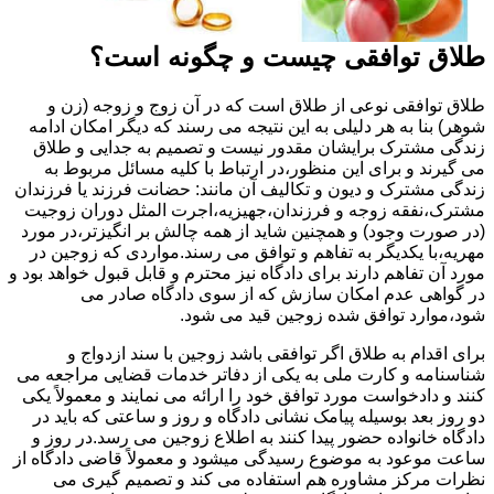
طلاق توافقی چیست و چگونه است؟
طلاق توافقی نوعی از طلاق است که در آن زوج و زوجه (زن و
شوهر) بنا به هر دلیلی به این نتیجه می رسند که دیگر امکان ادامه
زندگی مشترک برایشان مقدور نیست و تصمیم به جدایی و طلاق
می گیرند و برای این منظور،در ارتباط با کلیه مسائل مربوط به
زندگی مشترک و دیون و تکالیف آن مانند: حضانت فرزند یا فرزندان
مشترک،نفقه زوجه و فرزندان،جهیزیه،اجرت المثل دوران زوجیت
(در صورت وجود) و همچنین شاید از همه چالش بر انگیزتر،در مورد
مهریه،با یکدیگر به تفاهم و توافق می رسند.مواردی که زوجین در
مورد آن تفاهم دارند برای دادگاه نیز محترم و قابل قبول خواهد بود و
در گواهی عدم امکان سازش که از سوی دادگاه صادر می
شود،موارد توافق شده زوجین قید می شود.
برای اقدام به طلاق اگر توافقی باشد زوجین با سند ازدواج و
شناسنامه و کارت ملی به یکی از دفاتر خدمات قضایی مراجعه می
کنند و دادخواست مورد توافق خود را ارائه می نمایند و معمولاً یکی
دو روز بعد بوسیله پیامک نشانی دادگاه و روز و ساعتی که باید در
دادگاه خانواده حضور پیدا کنند به اطلاع زوجین می رسد.در روز و
ساعت موعود به موضوع رسیدگی میشود و معمولاً قاضی دادگاه از
نظرات مرکز مشاوره هم استفاده می کند و تصمیم گیری می