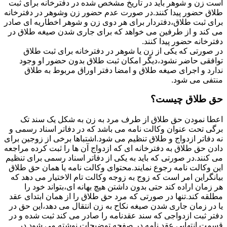
است زن و شوهر باید در تاریخ مشخص شده در دفترخانه برای ثبت
طلاق حضور پیدا کنند.در صورت عدم حضور زن وشوهر در دفترخانه
برای ثبت طلاق،دفتردار برای هر دوی زن و شوهر اخطاریه ای صادر
می کند و از طرفین می خواهد که برای جاری شدن صیغه طلاق در
دفترخانه حضور پیدا کنند.
در صورتی که یکی از زن یا شوهر در دفترخانه برای ثبت طلاق
توافقی حاضر نشود،دیگر امکان ثبت طلاق بدون حضور او وجود
ندارد و اجرای صیغه طلاق و امضا دفتر اوراق مربوط به طلاق
منتفی می شود.
حق طلاق چیست؟
اعطا نمودن حق طلاق از طرف مرد به زن به شکل یک سند تک
برگی تحت عنوان وکالت نامه می باشد که در دفاتر اسناد رسمی و
نه دفاتر ازدواج و طلاق تنظیم می شود.اشتباها برخی از زوجین برای
دادن حق طلاق به دفترخانه ای که ازدواج آن ها را ثبت کرده مراجعه
می کنند.در صورتی که باید به یکی از دفاتر اسناد رسمی برای تنظیم
این وکالت نامه رجوع نمایند.محتوای وکالت نامه یا همان حق طلاق
بیانگراین امر است که زوج به زوجه وکالت تام الاختیار می دهد که
هر زمان اراده کند حتی بدون داشتن هیچ بهانه ای،بتواند خود را
مطلقه کند.تنها در صورتی که مرد حق طلاق را از همان ابتدای عقد
یا در زمان جاری شدن صیغه نکاح به زن انتقال می دهد،این حق در
دفتر ثبت ازدواجی که سند عقدنامه را صادر می کند ثبت شده و در
قسمت انتهایی عقد نامه در صفحه توضیحات نوشته می شود.در