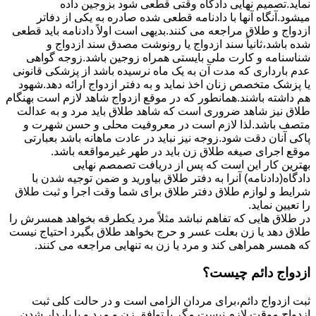
نماید.تصمیم نهایی دادگاه وقتی قطعی شود بزوجین داده
میشود.آنگاه آنها با دادنامه قطعی شده صادره به یکی از دفاتر
ازدواج و طلاق مراجعه می کنند.بدیهی است اولاً دادنامه باید قطعی
شده باشد،ثانیاً سند ازدواج یا رونوشت مصدق سند ازدواج و
شناسنامه و کارت ملی بایستی همراه زوجین باشد.زوجه گواهی
عدم بارداری که مدت آن به یک ماه نرسیده باشد از پزشکی قانونی
یا پزشک متخصص زنان اخذ نماید و به دفتر ازدواج ارائه دهد.شهود
هم داشته باشند.همانطور که در موقع ازدواج شاهد لازم است بهنگام
طلاق نیز شاهد ضروری است که شاهد طلاق باید مرد و به عدالت
متصف باشد.لذا لازم است در معروفیت محلی و حسن شهرت و
پاکی آنان دقت شود.زوجه نیز نباید در عادت ماهانه باشد بعبارتی
موقع اجرای صیغه طلاق زن باید در طهر غیرمواقعه باشد.
بهترین کار این است که پس از دریافت تصمصم نهایی
دادگاه(دادنامه) آنرا به دفتر طلاق بیاورید و ضمن توجیه شدن با
شرایط و لوازم طلاق دفتر طلاق برای شما وقت اجرا و ثبت طلاق
را تعیین نماید.
در طلاق هایی که تفاهم نباشد مثلاً مرد یکطرفه بخواهد همسرش را
طلاق دهد یا زن بعلت عسر و حرج بخواهد طلاق بگیرد احتیاج نیست
که همسر همراهی کند و مرد یا زن به تنهایی مراجعه می کنند.
ازدواج دائم چیست؟
ثبت ازدواج دائم،برای مردان الزامی است و در حالت کلی ثبت
ازدواج موقت لازم نیست مگر با توافق زن و مرد و یا باردار شدن