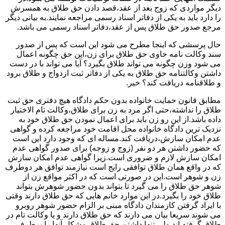
دیگر مواردی که زوج بعد از عقد،قصد دادن حق طلاق به همسرش
را دارد باید به یکی از دفاتر اسناد رسمی مراجعه نمایند.به بیانی دیگر
مرجع صدور حق طلاق پس از عقد،دفاتر اسناد رسمی می باشد.
حال پرسشی که اینجا مطرح می شود این است که پس از صدور
سند وکالت نامه حاوی حق طلاق برای زن،این حق چگونه اعمال
می شود وزن چگونه می تواند طلاق بگیرد؟ آیا می تواند با در دست
داشتن وکالتنامه حق طلاق به یکی از دفاتر ثبت ازدواج و طلاق برود
و طلاقنامه دریافت کند؟ خیر.
مطابق قانون حمایت خانواده بدون حکم دادگاه هیچ دفتری حق ثبت
طلاق را نداشته،حتی اگر مرد به زن برای طلاق،وکالت تام الاختیار
داده باشد.از این رو زن باید برای اعمال نمودن حق طلاق خود به
نزدیک ترین دادگاه خانواده محل اقامت خود مراجعه کرده و گواهی
عدم امکان سازش،دریافت کند.مساله ای که وجود دارد این است
که حضور داشتن هر دو نفر (زوج و زوجه) برای صدور گواهی عدم
امکان سازش لازم و ضروری است.زیرا گواهی عدم امکان سازش
که در واقع همان طلاق توافقی رایج است نیازمند توافق هر دوطرف
زن و شوهر است.این در صورتی است که در اکثر مواقع زن از
شوهر حق طلاق را می گیرد تا بتواند بدون حضور شوهرش بتواند
طلاق خود را بگیرد.در این موارد خانم هایی که حق طلاق دارند وقتی
با ایراد گرفتن کارمندان دادگاه مبنی بر الزام حضور شوهر روبرو
می شوند سریعا بیان می دارند که حق طلاق دارند و یا وکالت تام در
طلاق گرفته اند.ولی تنها داشتن حق طلاق مشکل آنها را برطرف