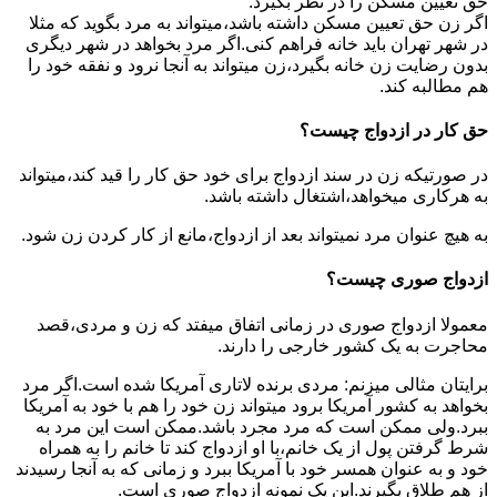
حق تعیین مسکن را در نظر بگیرد.
اگر زن حق تعیین مسکن داشته باشد،میتواند به مرد بگوید که مثلا
در شهر تهران باید خانه فراهم کنی.اگر مرد بخواهد در شهر دیگری
بدون رضایت زن خانه بگیرد،زن میتواند به آنجا نرود و نفقه خود را
هم مطالبه کند.
حق کار در ازدواج چیست؟
در صورتیکه زن در سند ازدواج برای خود حق کار را قید کند،میتواند
به هرکاری میخواهد،اشتغال داشته باشد.
به هیچ عنوان مرد نمیتواند بعد از ازدواج،مانع از کار کردن زن شود.
ازدواج صوری چیست؟
معمولا ازدواج صوری در زمانی اتفاق میفتد که زن و مردی،قصد
محاجرت به یک کشور خارجی را دارند.
برایتان مثالی میزنم: مردی برنده لاتاری آمریکا شده است.اگر مرد
بخواهد به کشور آمریکا برود میتواند زن خود را هم با خود به آمریکا
ببرد.ولی ممکن است که مرد مجرد باشد.ممکن است این مرد به
شرط گرفتن پول از یک خانم،با او ازدواج کند تا خانم را به همراه
خود و به عنوان همسر خود با آمریکا ببرد و زمانی که به آنجا رسیدند
از هم طلاق بگیرند.این یک نمونه ازدواج صوری است.