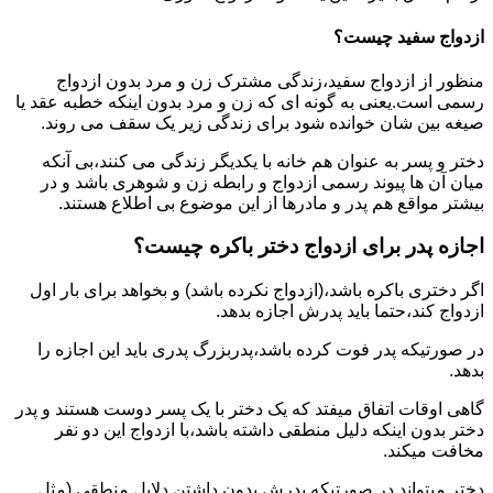
ازدواج سفید چیست؟
منظور از ازدواج سفید،زندگی مشترک زن و مرد بدون ازدواج
رسمی است.یعنی به گونه ای که زن و مرد بدون اینکه خطبه عقد یا
صیغه بین شان خوانده شود برای زندگی زیر یک سقف می روند.
دختر و پسر به عنوان هم خانه با یکدیگر زندگی می کنند،بی آنکه
میان آن ها پیوند رسمی ازدواج و رابطه زن و شوهری باشد و در
بیشتر مواقع هم پدر و مادرها از این موضوع بی اطلاع هستند.
اجازه پدر برای ازدواج دختر باکره چیست؟
اگر دختری باکره باشد،(ازدواج نکرده باشد) و بخواهد برای بار اول
ازدواج کند،حتما باید پدرش اجازه بدهد.
در صورتیکه پدر فوت کرده باشد،پدربزرگ پدری باید این اجازه را
بدهد.
گاهی اوقات اتفاق میفتد که یک دختر با یک پسر دوست هستند و پدر
دختر بدون اینکه دلیل منطقی داشته باشد،با ازدواج این دو نفر
مخافت میکند.
دختر میتواند در صورتیکه پدرش بدون داشتن دلایل منطقی (مثل