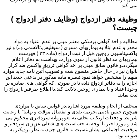
نمی کند
وظیفه دفتر ازدواج (وظایف دفتر ازدواج )
چیست؟
مطالبه و اخذ گواهی پزشکی معتبر مبنی بر عدم اعتیاد به مواد
مخدر و عدم ابتلا به بیماریهای مسری ( سیفلیس،تالاسمی و..) و نیز
واکسیناسیون زوجین،قبل از ثبت ازدواج (ماده ۲۳ ).فهرست
بیماریهای مد نظر قانون از سوی وزارت بهداشت به دفاتر اعلام
میگردد.و قانون سابق مبنی بر اخذ گواهی تزریق واکسن ضد کزاز
بانوان نیز در حال حاضر منسوخ شده و تصویب آئین نامه جدید موارد
مبهم را مشخص خواهد نمود.تبصره ماده مذکور در بدعتی جدید این
اجازه را به دفاتر ازدواج داده تا در صورتی که گواهی های صادره بر
وجود اعتیاد و یا بیماری زوجین دلالت کند،با اطلاع طرفین،ازدواج را
ثبت نماید.
متخلف از انجام وظیفه مورد اشاره،در قوانین سابق با مواردی
همچون حبس تادیبی،جریمه نقدی و انفصال موقت و نهایتا” با رعایت
شرایط و دفعات ارتکاب تخلف به لغو پروانه سردفتری محکوم می
شد.و مورد اخیر با توجه به حساسیت های شغلی عزیزان سردفتر و
موقعیت اجتماعی ایشان،نسبت به قانون جدید،به نظر نزدیکتر به
صواب بود.