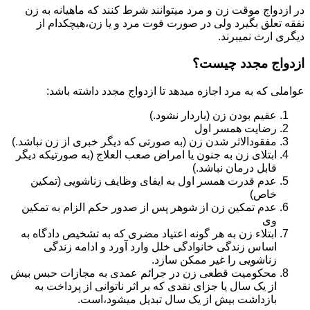
در ازدواج موقت زن و مرد میتوانند شرط کنند که ماهیانه به زن
نفقه تعلق بگیرد ولی در صورت فوت مرد و یا زن،هیچکدام از
دیگری ارث نمیبرند.
ازدواج مجدد چیست؟
عواملی که به مرد اجازه میدهد تا ازدواج مجدد داشته باشد:
عقیم بودن زن (باردار نشود.)
رضایت همسر اول
مفقودالاثر شدن زن (به صورتی که دیگر خبری از زن نباشد.)
ابتلای زن به جنون یا امراض صعب العلاج (به صورتیکه دیگر
قابل درمان نباشد.)
عدم قدرت همسر اول به ایفای وظایف زناشویی (تمکین
خاص)
عدم تمکین زن از شوهر پس از صدور حکم الزام به تمکین
وی
ابتلاء زن به هر گونه اعتیاد مضری که به تشخیص دادگاه به
اساس زندگی خانوادگی خلل وارد آورد و ادامه زندگی
زناشویی را غیر ممکن سازد.
محکومیت قطعی زن در جرائم عمدی به مجازات حبس بیش
از یک سال یا جزای نقدی که بر اثر ناتوانی از پرداخت به
بازداشت بیش از یک سال تبدیل می‎شود،است.