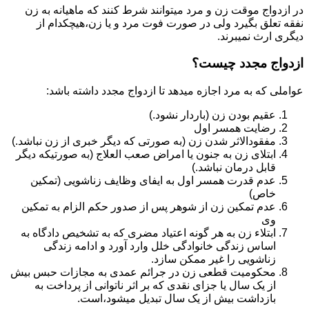
در ازدواج موقت زن و مرد میتوانند شرط کنند که ماهیانه به زن
نفقه تعلق بگیرد ولی در صورت فوت مرد و یا زن،هیچکدام از
دیگری ارث نمیبرند.
ازدواج مجدد چیست؟
عواملی که به مرد اجازه میدهد تا ازدواج مجدد داشته باشد:
عقیم بودن زن (باردار نشود.)
رضایت همسر اول
مفقودالاثر شدن زن (به صورتی که دیگر خبری از زن نباشد.)
ابتلای زن به جنون یا امراض صعب العلاج (به صورتیکه دیگر
قابل درمان نباشد.)
عدم قدرت همسر اول به ایفای وظایف زناشویی (تمکین
خاص)
عدم تمکین زن از شوهر پس از صدور حکم الزام به تمکین
وی
ابتلاء زن به هر گونه اعتیاد مضری که به تشخیص دادگاه به
اساس زندگی خانوادگی خلل وارد آورد و ادامه زندگی
زناشویی را غیر ممکن سازد.
محکومیت قطعی زن در جرائم عمدی به مجازات حبس بیش
از یک سال یا جزای نقدی که بر اثر ناتوانی از پرداخت به
بازداشت بیش از یک سال تبدیل می‎شود،است.