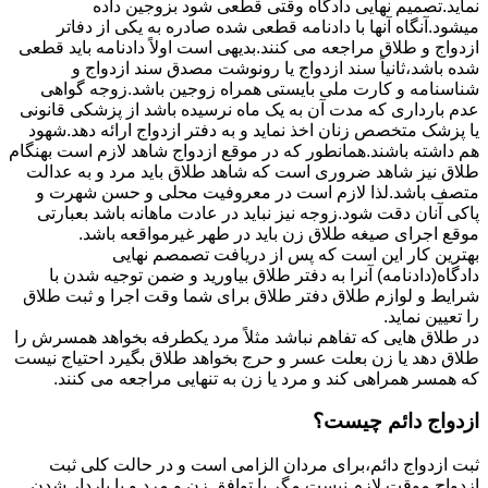
نماید.تصمیم نهایی دادگاه وقتی قطعی شود بزوجین داده
میشود.آنگاه آنها با دادنامه قطعی شده صادره به یکی از دفاتر
ازدواج و طلاق مراجعه می کنند.بدیهی است اولاً دادنامه باید قطعی
شده باشد،ثانیاً سند ازدواج یا رونوشت مصدق سند ازدواج و
شناسنامه و کارت ملی بایستی همراه زوجین باشد.زوجه گواهی
عدم بارداری که مدت آن به یک ماه نرسیده باشد از پزشکی قانونی
یا پزشک متخصص زنان اخذ نماید و به دفتر ازدواج ارائه دهد.شهود
هم داشته باشند.همانطور که در موقع ازدواج شاهد لازم است بهنگام
طلاق نیز شاهد ضروری است که شاهد طلاق باید مرد و به عدالت
متصف باشد.لذا لازم است در معروفیت محلی و حسن شهرت و
پاکی آنان دقت شود.زوجه نیز نباید در عادت ماهانه باشد بعبارتی
موقع اجرای صیغه طلاق زن باید در طهر غیرمواقعه باشد.
بهترین کار این است که پس از دریافت تصمصم نهایی
دادگاه(دادنامه) آنرا به دفتر طلاق بیاورید و ضمن توجیه شدن با
شرایط و لوازم طلاق دفتر طلاق برای شما وقت اجرا و ثبت طلاق
را تعیین نماید.
در طلاق هایی که تفاهم نباشد مثلاً مرد یکطرفه بخواهد همسرش را
طلاق دهد یا زن بعلت عسر و حرج بخواهد طلاق بگیرد احتیاج نیست
که همسر همراهی کند و مرد یا زن به تنهایی مراجعه می کنند.
ازدواج دائم چیست؟
ثبت ازدواج دائم،برای مردان الزامی است و در حالت کلی ثبت
ازدواج موقت لازم نیست مگر با توافق زن و مرد و یا باردار شدن