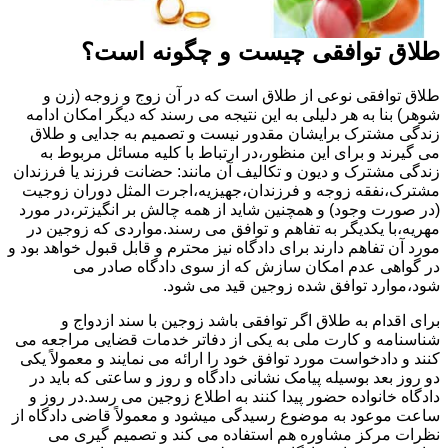
طلاق توافقی چیست و چگونه است؟
طلاق توافقی نوعی از طلاق است که در آن زوج و زوجه (زن و
شوهر) بنا به هر دلیلی به این نتیجه می رسند که دیگر امکان ادامه
زندگی مشترک برایشان مقدور نیست و تصمیم به جدایی و طلاق
می گیرند و برای این منظور،در ارتباط با کلیه مسائل مربوط به
زندگی مشترک و دیون و تکالیف آن مانند: حضانت فرزند یا فرزندان
مشترک،نفقه زوجه و فرزندان،جهیزیه،اجرت المثل دوران زوجیت
(در صورت وجود) و همچنین شاید از همه چالش بر انگیزتر،در مورد
مهریه،با یکدیگر به تفاهم و توافق می رسند.مواردی که زوجین در
مورد آن تفاهم دارند برای دادگاه نیز محترم و قابل قبول خواهد بود و
در گواهی عدم امکان سازش که از سوی دادگاه صادر می
شود،موارد توافق شده زوجین قید می شود.
برای اقدام به طلاق اگر توافقی باشد زوجین با سند ازدواج و
شناسنامه و کارت ملی به یکی از دفاتر خدمات قضایی مراجعه می
کنند و دادخواست مورد توافق خود را ارائه می نمایند و معمولاً یکی
دو روز بعد بوسیله پیامک نشانی دادگاه و روز و ساعتی که باید در
دادگاه خانواده حضور پیدا کنند به اطلاع زوجین می رسد.در روز و
ساعت موعود به موضوع رسیدگی میشود و معمولاً قاضی دادگاه از
نظرات مرکز مشاوره هم استفاده می کند و تصمیم گیری می