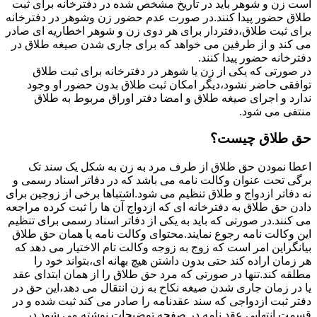
است زن و شوهر باید در تاریخ مشخص شده در دفترخانه برای ثبت
طلاق حضور پیدا کنند.در صورت عدم حضور زن وشوهر در دفترخانه
برای ثبت طلاق،دفتردار برای هر دوی زن و شوهر اخطاریه ای صادر
می کند و از طرفین می خواهد که برای جاری شدن صیغه طلاق در
دفترخانه حضور پیدا کنند.
در صورتی که یکی از زن یا شوهر در دفترخانه برای ثبت طلاق
توافقی حاضر نشود،دیگر امکان ثبت طلاق بدون حضور او وجود
ندارد و اجرای صیغه طلاق و امضا دفتر اوراق مربوط به طلاق
منتفی می شود.
حق طلاق چیست؟
اعطا نمودن حق طلاق از طرف مرد به زن به شکل یک سند تک
برگی تحت عنوان وکالت نامه می باشد که در دفاتر اسناد رسمی و
نه دفاتر ازدواج و طلاق تنظیم می شود.اشتباها برخی از زوجین برای
دادن حق طلاق به دفترخانه ای که ازدواج آن ها را ثبت کرده مراجعه
می کنند.در صورتی که باید به یکی از دفاتر اسناد رسمی برای تنظیم
این وکالت نامه رجوع نمایند.محتوای وکالت نامه یا همان حق طلاق
بیانگراین امر است که زوج به زوجه وکالت تام الاختیار می دهد که
هر زمان اراده کند حتی بدون داشتن هیچ بهانه ای،بتواند خود را
مطلقه کند.تنها در صورتی که مرد حق طلاق را از همان ابتدای عقد
یا در زمان جاری شدن صیغه نکاح به زن انتقال می دهد،این حق در
دفتر ثبت ازدواجی که سند عقدنامه را صادر می کند ثبت شده و در
قسمت انتهایی عقد نامه در صفحه توضیحات نوشته می شود.در