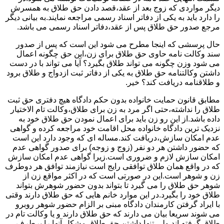
دیگر مواردی که زوج بعد از عقد،قصد دادن حق طلاق به همسرش
را دارد باید به یکی از دفاتر اسناد رسمی مراجعه نمایند.به بیانی دیگر
مرجع صدور حق طلاق پس از عقد،دفاتر اسناد رسمی می باشد.
حال پرسشی که اینجا مطرح می شود این است که پس از صدور
سند وکالت نامه حاوی حق طلاق برای زن،این حق چگونه اعمال
می شود وزن چگونه می تواند طلاق بگیرد؟ آیا می تواند با در دست
داشتن وکالتنامه حق طلاق به یکی از دفاتر ثبت ازدواج و طلاق برود
و طلاقنامه دریافت کند؟ خیر.
مطابق قانون حمایت خانواده بدون حکم دادگاه هیچ دفتری حق ثبت
طلاق را نداشته،حتی اگر مرد به زن برای طلاق،وکالت تام الاختیار
داده باشد.از این رو زن باید برای اعمال نمودن حق طلاق خود به
نزدیک ترین دادگاه خانواده محل اقامت خود مراجعه کرده و گواهی
عدم امکان سازش،دریافت کند.مساله ای که وجود دارد این است
که حضور داشتن هر دو نفر (زوج و زوجه) برای صدور گواهی عدم
امکان سازش لازم و ضروری است.زیرا گواهی عدم امکان سازش
که در واقع همان طلاق توافقی رایج است نیازمند توافق هر دوطرف
زن و شوهر است.این در صورتی است که در اکثر مواقع زن از
شوهر حق طلاق را می گیرد تا بتواند بدون حضور شوهرش بتواند
طلاق خود را بگیرد.در این موارد خانم هایی که حق طلاق دارند وقتی
با ایراد گرفتن کارمندان دادگاه مبنی بر الزام حضور شوهر روبرو
می شوند سریعا بیان می دارند که حق طلاق دارند و یا وکالت تام در
طلاق گرفته اند.ولی تنها داشتن حق طلاق مشکل آنها را برطرف