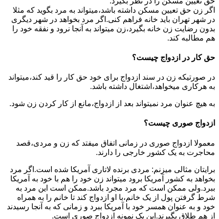
حق تعیین مسکن را در نظر بگیرد.
اگر زن حق تعیین مسکن داشته باشد،میتواند به مرد بگوید که مثلا
در شهر تهران باید خانه فراهم کنی.اگر مرد بخواهد در شهر دیگری
بدون رضایت زن خانه بگیرد،زن میتواند به آنجا نرود و نفقه خود را
هم مطالبه کند.
حق کار در ازدواج چیست؟
در صورتیکه زن در سند ازدواج برای خود حق کار را قید کند،میتواند
به هرکاری میخواهد،اشتغال داشته باشد.
به هیچ عنوان مرد نمیتواند بعد از ازدواج،مانع از کار کردن زن شود.
ازدواج صوری چیست؟
معمولا ازدواج صوری در زمانی اتفاق میفتد که زن و مردی،قصد
محاجرت به یک کشور خارجی را دارند.
برایتان مثالی میزنم: مردی برنده لاتاری آمریکا شده است.اگر مرد
بخواهد به کشور آمریکا برود میتواند زن خود را هم با خود به آمریکا
ببرد.ولی ممکن است که مرد مجرد باشد.ممکن است این مرد به
شرط گرفتن پول از یک خانم،با او ازدواج کند تا خانم را به همراه
خود و به عنوان همسر خود با آمریکا ببرد و زمانی که به آنجا رسیدند
از هم طلاق بگیرند.این یک نمونه ازدواج صوری است.