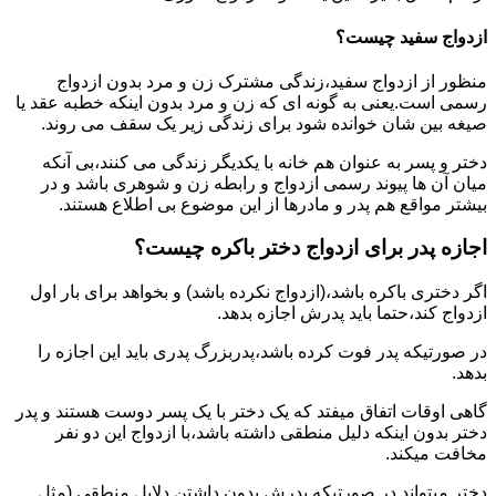
ازدواج سفید چیست؟
منظور از ازدواج سفید،زندگی مشترک زن و مرد بدون ازدواج
رسمی است.یعنی به گونه ای که زن و مرد بدون اینکه خطبه عقد یا
صیغه بین شان خوانده شود برای زندگی زیر یک سقف می روند.
دختر و پسر به عنوان هم خانه با یکدیگر زندگی می کنند،بی آنکه
میان آن ها پیوند رسمی ازدواج و رابطه زن و شوهری باشد و در
بیشتر مواقع هم پدر و مادرها از این موضوع بی اطلاع هستند.
اجازه پدر برای ازدواج دختر باکره چیست؟
اگر دختری باکره باشد،(ازدواج نکرده باشد) و بخواهد برای بار اول
ازدواج کند،حتما باید پدرش اجازه بدهد.
در صورتیکه پدر فوت کرده باشد،پدربزرگ پدری باید این اجازه را
بدهد.
گاهی اوقات اتفاق میفتد که یک دختر با یک پسر دوست هستند و پدر
دختر بدون اینکه دلیل منطقی داشته باشد،با ازدواج این دو نفر
مخافت میکند.
دختر میتواند در صورتیکه پدرش بدون داشتن دلایل منطقی (مثل