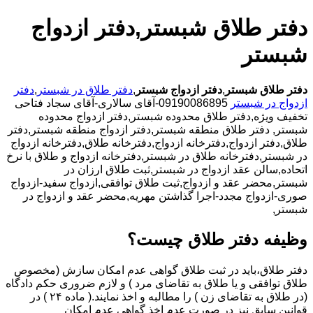
دفتر طلاق شبستر,دفتر ازدواج
شبستر
دفتر طلاق شبستر
,
دفتر ازدواج شبستر
,
دفتر طلاق در شبستر
,
دفتر
ازدواج در شبستر
09190086895-آقای سالاری-آقای سجاد فتاحی
تخفیف ویژه,دفتر طلاق محدوده شبستر,دفتر ازدواج محدوده
شبستر,
دفتر طلاق منطقه شبستر,دفتر ازدواج منطقه شبستر,دفتر
طلاق,دفتر ازدواج,دفترخانه ازدواج,دفترخانه طلاق,دفترخانه ازدواج
در شبستر,دفترخانه طلاق در شبستر,دفترخانه ازدواج و طلاق با نرخ
اتحاده,سالن عقد ازدواج در شبستر,ثبت طلاق ارزان در
شبستر,محضر عقد و ازدواج,ثبت طلاق توافقی,ازدواج سفید-ازدواج
صوری-ازدواج مجدد-اجرا گذاشتن مهریه,محضر عقد و ازدواج در
شبستر,
وظیفه دفتر طلاق چیست؟
دفتر طلاق،باید در ثبت طلاق گواهی عدم امکان سازش (مخصوص
طلاق توافقی و یا طلاق به تقاضای مرد ) و لازم ضروری حکم دادگاه
(در طلاق به تقاضای زن ) را مطالبه و اخذ نمایند.( ماده ۲۴ ) در
قوانین سابق نیز در صورت عدم اخذ گواهی عدم امکان