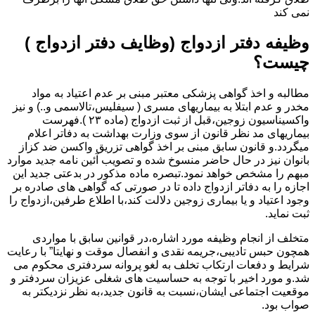
نمی کند
وظیفه دفتر ازدواج (وظایف دفتر ازدواج )
چیست؟
مطالبه و اخذ گواهی پزشکی معتبر مبنی بر عدم اعتیاد به مواد
مخدر و عدم ابتلا به بیماریهای مسری ( سیفلیس،تالاسمی و..) و نیز
واکسیناسیون زوجین،قبل از ثبت ازدواج (ماده ۲۳ ).فهرست
بیماریهای مد نظر قانون از سوی وزارت بهداشت به دفاتر اعلام
میگردد.و قانون سابق مبنی بر اخذ گواهی تزریق واکسن ضد کزاز
بانوان نیز در حال حاضر منسوخ شده و تصویب آئین نامه جدید موارد
مبهم را مشخص خواهد نمود.تبصره ماده مذکور در بدعتی جدید این
اجازه را به دفاتر ازدواج داده تا در صورتی که گواهی های صادره بر
وجود اعتیاد و یا بیماری زوجین دلالت کند،با اطلاع طرفین،ازدواج را
ثبت نماید.
متخلف از انجام وظیفه مورد اشاره،در قوانین سابق با مواردی
همچون حبس تادیبی،جریمه نقدی و انفصال موقت و نهایتا” با رعایت
شرایط و دفعات ارتکاب تخلف به لغو پروانه سردفتری محکوم می
شد.و مورد اخیر با توجه به حساسیت های شغلی عزیزان سردفتر و
موقعیت اجتماعی ایشان،نسبت به قانون جدید،به نظر نزدیکتر به
صواب بود.