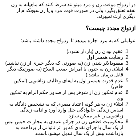
در ازدواج موقت زن و مرد میتوانند شرط کنند که ماهیانه به زن
نفقه تعلق بگیرد ولی در صورت فوت مرد و یا زن،هیچکدام از
دیگری ارث نمیبرند.
ازدواج مجدد چیست؟
عواملی که به مرد اجازه میدهد تا ازدواج مجدد داشته باشد:
عقیم بودن زن (باردار نشود.)
رضایت همسر اول
مفقودالاثر شدن زن (به صورتی که دیگر خبری از زن نباشد.)
ابتلای زن به جنون یا امراض صعب العلاج (به صورتیکه دیگر
قابل درمان نباشد.)
عدم قدرت همسر اول به ایفای وظایف زناشویی (تمکین
خاص)
عدم تمکین زن از شوهر پس از صدور حکم الزام به تمکین
وی
ابتلاء زن به هر گونه اعتیاد مضری که به تشخیص دادگاه به
اساس زندگی خانوادگی خلل وارد آورد و ادامه زندگی
زناشویی را غیر ممکن سازد.
محکومیت قطعی زن در جرائم عمدی به مجازات حبس بیش
از یک سال یا جزای نقدی که بر اثر ناتوانی از پرداخت به
بازداشت بیش از یک سال تبدیل می‎شود،است.