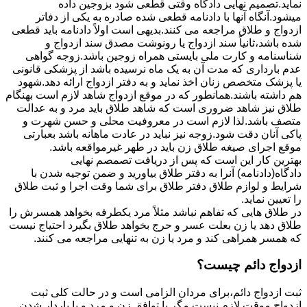
نماید.تصمیم نهایی دادگاه وقتی قطعی شود بزوجین داده
میشود.آنگاه آنها با دادنامه قطعی شده صادره به یکی از دفاتر
ازدواج و طلاق مراجعه می کنند.بدیهی است اولاً دادنامه باید قطعی
شده باشد،ثانیاً سند ازدواج یا رونوشت مصدق سند ازدواج و
شناسنامه و کارت ملی بایستی همراه زوجین باشد.زوجه گواهی
عدم بارداری که مدت آن به یک ماه نرسیده باشد از پزشکی قانونی
یا پزشک متخصص زنان اخذ نماید و به دفتر ازدواج ارائه دهد.شهود
هم داشته باشند.همانطور که در موقع ازدواج شاهد لازم است بهنگام
طلاق نیز شاهد ضروری است که شاهد طلاق باید مرد و به عدالت
متصف باشد.لذا لازم است در معروفیت محلی و حسن شهرت و
پاکی آنان دقت شود.زوجه نیز نباید در عادت ماهانه باشد بعبارتی
موقع اجرای صیغه طلاق زن باید در طهر غیرمواقعه باشد.
بهترین کار این است که پس از دریافت تصمصم نهایی
دادگاه(دادنامه) آنرا به دفتر طلاق بیاورید و ضمن توجیه شدن با
شرایط و لوازم طلاق دفتر طلاق برای شما وقت اجرا و ثبت طلاق
را تعیین نماید.
در طلاق هایی که تفاهم نباشد مثلاً مرد یکطرفه بخواهد همسرش را
طلاق دهد یا زن بعلت عسر و حرج بخواهد طلاق بگیرد احتیاج نیست
که همسر همراهی کند و مرد یا زن به تنهایی مراجعه می کنند.
ازدواج دائم چیست؟
ثبت ازدواج دائم،برای مردان الزامی است و در حالت کلی ثبت
ازدواج موقت لازم نیست مگر با توافق زن و مرد و یا باردار شدن