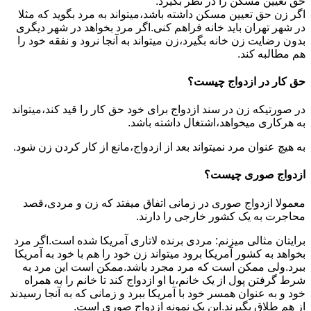
حق تعیین مسکن را در نظر بگیرد.
اگر زن حق تعیین مسکن داشته باشد،میتواند به مرد بگوید که مثلا
در شهر تهران باید خانه فراهم کنی.اگر مرد بخواهد در شهر دیگری
بدون رضایت زن خانه بگیرد،زن میتواند به آنجا نرود و نفقه خود را
هم مطالبه کند.
حق کار در ازدواج چیست؟
در صورتیکه زن در سند ازدواج برای خود حق کار را قید کند،میتواند
به هرکاری میخواهد،اشتغال داشته باشد.
به هیچ عنوان مرد نمیتواند بعد از ازدواج،مانع از کار کردن زن شود.
ازدواج صوری چیست؟
معمولا ازدواج صوری در زمانی اتفاق میفتد که زن و مردی،قصد
محاجرت به یک کشور خارجی را دارند.
برایتان مثالی میزنم: مردی برنده لاتاری آمریکا شده است.اگر مرد
بخواهد به کشور آمریکا برود میتواند زن خود را هم با خود به آمریکا
ببرد.ولی ممکن است که مرد مجرد باشد.ممکن است این مرد به
شرط گرفتن پول از یک خانم،با او ازدواج کند تا خانم را به همراه
خود و به عنوان همسر خود با آمریکا ببرد و زمانی که به آنجا رسیدند
از هم طلاق بگیرند.این یک نمونه ازدواج صوری است.