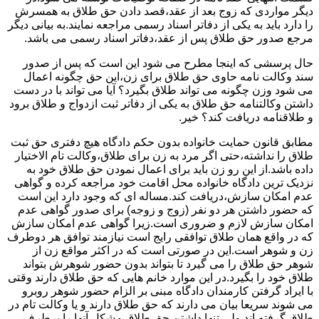
دیگر مواردی که زوج بعد از عقد،قصد دادن حق طلاق به همسرش
را دارد باید به یکی از دفاتر اسناد رسمی مراجعه نمایند.به بیانی دیگر
مرجع صدور حق طلاق پس از عقد،دفاتر اسناد رسمی می باشد.
حال پرسشی که اینجا مطرح می شود این است که پس از صدور
سند وکالت نامه حاوی حق طلاق برای زن،این حق چگونه اعمال
می شود وزن چگونه می تواند طلاق بگیرد؟ آیا می تواند با در دست
داشتن وکالتنامه حق طلاق به یکی از دفاتر ثبت ازدواج و طلاق برود
و طلاقنامه دریافت کند؟ خیر.
مطابق قانون حمایت خانواده بدون حکم دادگاه هیچ دفتری حق ثبت
طلاق را نداشته،حتی اگر مرد به زن برای طلاق،وکالت تام الاختیار
داده باشد.از این رو زن باید برای اعمال نمودن حق طلاق خود به
نزدیک ترین دادگاه خانواده محل اقامت خود مراجعه کرده و گواهی
عدم امکان سازش،دریافت کند.مساله ای که وجود دارد این است
که حضور داشتن هر دو نفر (زوج و زوجه) برای صدور گواهی عدم
امکان سازش لازم و ضروری است.زیرا گواهی عدم امکان سازش
که در واقع همان طلاق توافقی رایج است نیازمند توافق هر دوطرف
زن و شوهر است.این در صورتی است که در اکثر مواقع زن از
شوهر حق طلاق را می گیرد تا بتواند بدون حضور شوهرش بتواند
طلاق خود را بگیرد.در این موارد خانم هایی که حق طلاق دارند وقتی
با ایراد گرفتن کارمندان دادگاه مبنی بر الزام حضور شوهر روبرو
می شوند سریعا بیان می دارند که حق طلاق دارند و یا وکالت تام در
طلاق گرفته اند.ولی تنها داشتن حق طلاق مشکل آنها را برطرف