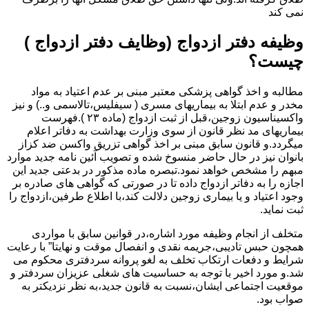
نمی کند
وظیفه دفتر ازدواج (وظایف دفتر ازدواج )
چیست؟
مطالبه و اخذ گواهی پزشکی معتبر مبنی بر عدم اعتیاد به مواد
مخدر و عدم ابتلا به بیماریهای مسری ( سیفلیس،تالاسمی و..) و نیز
واکسیناسیون زوجین،قبل از ثبت ازدواج (ماده ۲۳ ).فهرست
بیماریهای مد نظر قانون از سوی وزارت بهداشت به دفاتر اعلام
میگردد.و قانون سابق مبنی بر اخذ گواهی تزریق واکسن ضد کزاز
بانوان نیز در حال حاضر منسوخ شده و تصویب آئین نامه جدید موارد
مبهم را مشخص خواهد نمود.تبصره ماده مذکور در بدعتی جدید این
اجازه را به دفاتر ازدواج داده تا در صورتی که گواهی های صادره بر
وجود اعتیاد و یا بیماری زوجین دلالت کند،با اطلاع طرفین،ازدواج را
ثبت نماید.
متخلف از انجام وظیفه مورد اشاره،در قوانین سابق با مواردی
همچون حبس تادیبی،جریمه نقدی و انفصال موقت و نهایتا” با رعایت
شرایط و دفعات ارتکاب تخلف به لغو پروانه سردفتری محکوم می
شد.و مورد اخیر با توجه به حساسیت های شغلی عزیزان سردفتر و
موقعیت اجتماعی ایشان،نسبت به قانون جدید،به نظر نزدیکتر به
صواب بود.