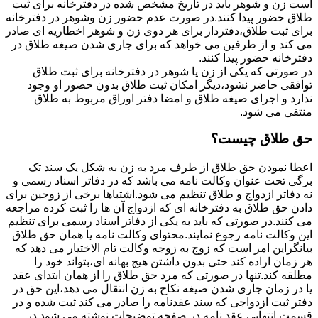
است زن و شوهر باید در تاریخ مشخص شده در دفترخانه برای ثبت
طلاق حضور پیدا کنند.در صورت عدم حضور زن وشوهر در دفترخانه
برای ثبت طلاق،دفتردار برای هر دوی زن و شوهر اخطاریه ای صادر
می کند و از طرفین می خواهد که برای جاری شدن صیغه طلاق در
دفترخانه حضور پیدا کنند.
در صورتی که یکی از زن یا شوهر در دفترخانه برای ثبت طلاق
توافقی حاضر نشود،دیگر امکان ثبت طلاق بدون حضور او وجود
ندارد و اجرای صیغه طلاق و امضا دفتر اوراق مربوط به طلاق
منتفی می شود.
حق طلاق چیست؟
اعطا نمودن حق طلاق از طرف مرد به زن به شکل یک سند تک
برگی تحت عنوان وکالت نامه می باشد که در دفاتر اسناد رسمی و
نه دفاتر ازدواج و طلاق تنظیم می شود.اشتباها برخی از زوجین برای
دادن حق طلاق به دفترخانه ای که ازدواج آن ها را ثبت کرده مراجعه
می کنند.در صورتی که باید به یکی از دفاتر اسناد رسمی برای تنظیم
این وکالت نامه رجوع نمایند.محتوای وکالت نامه یا همان حق طلاق
بیانگراین امر است که زوج به زوجه وکالت تام الاختیار می دهد که
هر زمان اراده کند حتی بدون داشتن هیچ بهانه ای،بتواند خود را
مطلقه کند.تنها در صورتی که مرد حق طلاق را از همان ابتدای عقد
یا در زمان جاری شدن صیغه نکاح به زن انتقال می دهد،این حق در
دفتر ثبت ازدواجی که سند عقدنامه را صادر می کند ثبت شده و در
قسمت انتهایی عقد نامه در صفحه توضیحات نوشته می شود.در