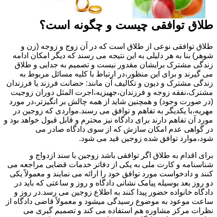
طلاق توافقی چیست و چگونه است؟
طلاق توافقی نوعی از طلاق است که در آن زوج و زوجه (زن و
شوهر) بنا به هر دلیلی به این نتیجه می رسند که دیگر امکان ادامه
زندگی مشترک برایشان مقدور نیست و تصمیم به جدایی و طلاق
می گیرند و برای این منظور،در ارتباط با کلیه مسائل مربوط به
زندگی مشترک و دیون و تکالیف آن مانند: حضانت فرزند یا فرزندان
مشترک،نفقه زوجه و فرزندان،جهیزیه،اجرت المثل دوران زوجیت
(در صورت وجود) و همچنین شاید از همه چالش بر انگیزتر،در مورد
مهریه،با یکدیگر به تفاهم و توافق می رسند.مواردی که زوجین در
مورد آن تفاهم دارند برای دادگاه نیز محترم و قابل قبول خواهد بود و
در گواهی عدم امکان سازش که از سوی دادگاه صادر می
شود،موارد توافق شده زوجین قید می شود.
برای اقدام به طلاق اگر توافقی باشد زوجین با سند ازدواج و
شناسنامه و کارت ملی به یکی از دفاتر خدمات قضایی مراجعه می
کنند و دادخواست مورد توافق خود را ارائه می نمایند و معمولاً یکی
دو روز بعد بوسیله پیامک نشانی دادگاه و روز و ساعتی که باید در
دادگاه خانواده حضور پیدا کنند به اطلاع زوجین می رسد.در روز و
ساعت موعود به موضوع رسیدگی میشود و معمولاً قاضی دادگاه از
نظرات مرکز مشاوره هم استفاده می کند و تصمیم گیری می