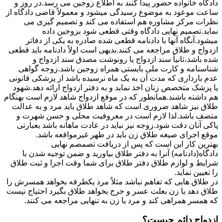
دادگاه خانواده حضور پیدا کنند به اطلاع زوجین می رسد.در روز و
ساعت موعود به موضوع رسیدگی میشود و معمولاً قاضی دادگاه از
نظرات مرکز مشاوره هم استفاده می کند و تصمیم گیری می
نماید.تصمیم نهایی دادگاه وقتی قطعی شود بزوجین داده
میشود.آنگاه آنها با دادنامه قطعی شده صادره به یکی از دفاتر
ازدواج و طلاق مراجعه می کنند.بدیهی است اولاً دادنامه باید قطعی
شده باشد،ثانیاً سند ازدواج یا رونوشت مصدق سند ازدواج و
شناسنامه و کارت ملی بایستی همراه زوجین باشد.زوجه گواهی
عدم بارداری که مدت آن به یک ماه نرسیده باشد از پزشکی قانونی
یا پزشک متخصص زنان اخذ نماید و به دفتر ازدواج ارائه دهد.شهود
هم داشته باشند.همانطور که در موقع ازدواج شاهد لازم است بهنگام
طلاق نیز شاهد ضروری است که شاهد طلاق باید مرد و به عدالت
متصف باشد.لذا لازم است در معروفیت محلی و حسن شهرت و
پاکی آنان دقت شود.زوجه نیز نباید در عادت ماهانه باشد بعبارتی
موقع اجرای صیغه طلاق زن باید در طهر غیرمواقعه باشد.
بهترین کار این است که پس از دریافت تصمصم نهایی
دادگاه(دادنامه) آنرا به دفتر طلاق بیاورید و ضمن توجیه شدن با
شرایط و لوازم طلاق دفتر طلاق برای شما وقت اجرا و ثبت طلاق
را تعیین نماید.
در طلاق هایی که تفاهم نباشد مثلاً مرد یکطرفه بخواهد همسرش را
طلاق دهد یا زن بعلت عسر و حرج بخواهد طلاق بگیرد احتیاج نیست
که همسر همراهی کند و مرد یا زن به تنهایی مراجعه می کنند.
ازدواج دائم چیست؟