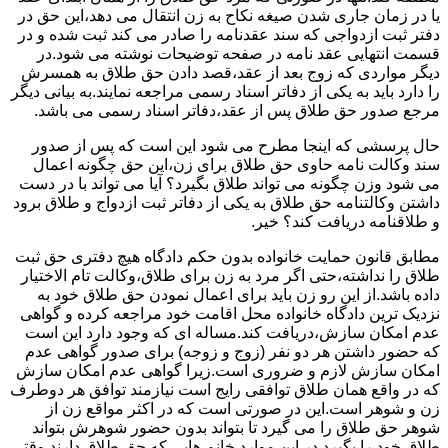
یا در زمان جاری شدن صیغه نکاح به زن انتقال می دهد،این حق در
دفتر ثبت ازدواجی که سند عقدنامه را صادر می کند ثبت شده و در
قسمت انتهایی عقد نامه در صفحه توضیحات نوشته می شود.در
دیگر مواردی که زوج بعد از عقد،قصد دادن حق طلاق به همسرش
را دارد باید به یکی از دفاتر اسناد رسمی مراجعه نمایند.به بیانی دیگر
مرجع صدور حق طلاق پس از عقد،دفاتر اسناد رسمی می باشد.
حال پرسشی که اینجا مطرح می شود این است که پس از صدور
سند وکالت نامه حاوی حق طلاق برای زن،این حق چگونه اعمال
می شود وزن چگونه می تواند طلاق بگیرد؟ آیا می تواند با در دست
داشتن وکالتنامه حق طلاق به یکی از دفاتر ثبت ازدواج و طلاق برود
و طلاقنامه دریافت کند؟ خیر.
مطابق قانون حمایت خانواده بدون حکم دادگاه هیچ دفتری حق ثبت
طلاق را نداشته،حتی اگر مرد به زن برای طلاق،وکالت تام الاختیار
داده باشد.از این رو زن باید برای اعمال نمودن حق طلاق خود به
نزدیک ترین دادگاه خانواده محل اقامت خود مراجعه کرده و گواهی
عدم امکان سازش،دریافت کند.مساله ای که وجود دارد این است
که حضور داشتن هر دو نفر (زوج و زوجه) برای صدور گواهی عدم
امکان سازش لازم و ضروری است.زیرا گواهی عدم امکان سازش
که در واقع همان طلاق توافقی رایج است نیازمند توافق هر دوطرف
زن و شوهر است.این در صورتی است که در اکثر مواقع زن از
شوهر حق طلاق را می گیرد تا بتواند بدون حضور شوهرش بتواند
طلاق خود را بگیرد.در این موارد خانم هایی که حق طلاق دارند وقتی