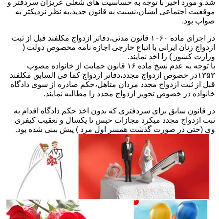
شد.و مورد اخیر با توجه به حساسیت های شغلی عزیزان سردفتر و
موقعیت اجتماعی ایشان،نسبت به قانون جدید،به نظر نزدیکتر به
صواب بود.
در اجرای ماده ۱۰۶۰ قانون مدنی،دفاتر ازدواج مکلفند قبل از ثبت
ازدواج زنان ایرانی با اتباع خارجی اجازه نامه مخصوص دولت (
وزارت کشور ) را اخذ نمایند.
با توجه به عدم نسخ ماده ۱۶ قانون حمایت از خانواده مصوب
۱۳۵۳در خصوص ازدواج مجدد،دفانر ازدواج کما فی السابق مکلفند
قبل از ثبت ازدواج مجدد مردان متاهل،حکم صادره از سوی دادگاه
خانواده در خصوص تجویز ازدواج مجدد را مطالبه نمایند.
در قانون سابق برای سردفتری که بدون اخذ حکم دادگاه اقدام به
ثبت ازدواج مجدد میکرد مجازات حبس تا یکسال و تعقیب کیفری
وی (حتی در صورت گذشت همسر اول مرد ) پیش بینی شده بود.