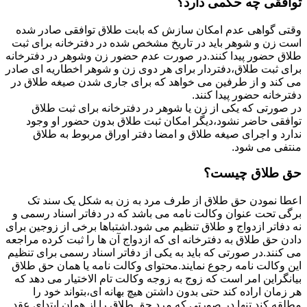
توافقی چه حکمی دارد؟
وقتی گواهی عدم امکان سازش که بابت طلاق توافقی صادر شده
است زن و شوهر باید در تاریخ مشخص شده در دفترخانه برای ثبت
طلاق حضور پیدا کنند.در صورت عدم حضور زن وشوهر در دفترخانه
برای ثبت طلاق،دفتردار برای هر دوی زن و شوهر اخطاریه ای صادر
می کند و از طرفین می خواهد که برای جاری شدن صیغه طلاق در
دفترخانه حضور پیدا کنند.
در صورتی که یکی از زن یا شوهر در دفترخانه برای ثبت طلاق
توافقی حاضر نشود،دیگر امکان ثبت طلاق بدون حضور او وجود
ندارد و اجرای صیغه طلاق و امضا دفتر اوراق مربوط به طلاق
منتفی می شود.
حق طلاق چیست؟
اعطا نمودن حق طلاق از طرف مرد به زن به شکل یک سند تک
برگی تحت عنوان وکالت نامه می باشد که در دفاتر اسناد رسمی و
نه دفاتر ازدواج و طلاق تنظیم می شود.اشتباها برخی از زوجین برای
دادن حق طلاق به دفترخانه ای که ازدواج آن ها را ثبت کرده مراجعه
می کنند.در صورتی که باید به یکی از دفاتر اسناد رسمی برای تنظیم
این وکالت نامه رجوع نمایند.محتوای وکالت نامه یا همان حق طلاق
بیانگراین امر است که زوج به زوجه وکالت تام الاختیار می دهد که
هر زمان اراده کند حتی بدون داشتن هیچ بهانه ای،بتواند خود را
مطلقه کند.تنها در صورتی که مرد حق طلاق را از همان ابتدای عقد