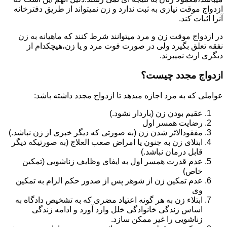
ازدواج موقت نیازی به ثبت ندارد و زن نمیتواند از طریق دفترخانه
آنرا اثبات کند.
در ازدواج موقت زن و مرد میتوانند شرط کنند که ماهیانه به زن
نفقه تعلق بگیرد ولی در صورت فوت مرد و یا زن،هیچکدام از
دیگری ارث نمیبرند.
ازدواج مجدد چیست؟
عواملی که به مرد اجازه میدهد تا ازدواج مجدد داشته باشد:
عقیم بودن زن (باردار نشود.)
رضایت همسر اول
مفقودالاثر شدن زن (به صورتی که دیگر خبری از زن نباشد.)
ابتلای زن به جنون یا امراض صعب العلاج (به صورتیکه دیگر
قابل درمان نباشد.)
عدم قدرت همسر اول به ایفای وظایف زناشویی (تمکین
خاص)
عدم تمکین زن از شوهر پس از صدور حکم الزام به تمکین
وی
ابتلاء زن به هر گونه اعتیاد مضری که به تشخیص دادگاه به
اساس زندگی خانوادگی خلل وارد آورد و ادامه زندگی
زناشویی را غیر ممکن سازد.