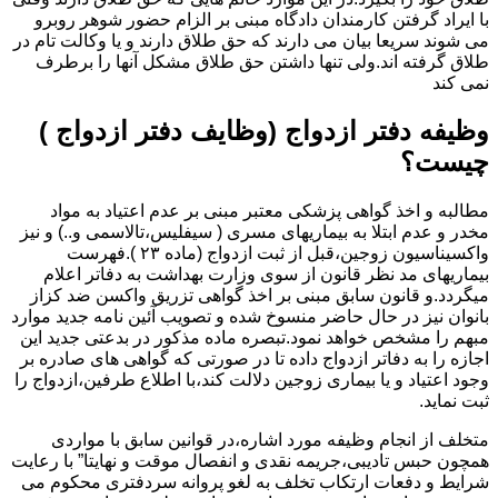
با ایراد گرفتن کارمندان دادگاه مبنی بر الزام حضور شوهر روبرو
می شوند سریعا بیان می دارند که حق طلاق دارند و یا وکالت تام در
طلاق گرفته اند.ولی تنها داشتن حق طلاق مشکل آنها را برطرف
نمی کند
وظیفه دفتر ازدواج (وظایف دفتر ازدواج )
چیست؟
مطالبه و اخذ گواهی پزشکی معتبر مبنی بر عدم اعتیاد به مواد
مخدر و عدم ابتلا به بیماریهای مسری ( سیفلیس،تالاسمی و..) و نیز
واکسیناسیون زوجین،قبل از ثبت ازدواج (ماده ۲۳ ).فهرست
بیماریهای مد نظر قانون از سوی وزارت بهداشت به دفاتر اعلام
میگردد.و قانون سابق مبنی بر اخذ گواهی تزریق واکسن ضد کزاز
بانوان نیز در حال حاضر منسوخ شده و تصویب آئین نامه جدید موارد
مبهم را مشخص خواهد نمود.تبصره ماده مذکور در بدعتی جدید این
اجازه را به دفاتر ازدواج داده تا در صورتی که گواهی های صادره بر
وجود اعتیاد و یا بیماری زوجین دلالت کند،با اطلاع طرفین،ازدواج را
ثبت نماید.
متخلف از انجام وظیفه مورد اشاره،در قوانین سابق با مواردی
همچون حبس تادیبی،جریمه نقدی و انفصال موقت و نهایتا” با رعایت
شرایط و دفعات ارتکاب تخلف به لغو پروانه سردفتری محکوم می