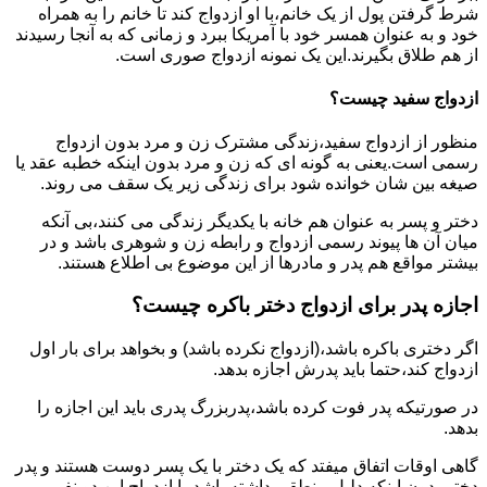
شرط گرفتن پول از یک خانم،با او ازدواج کند تا خانم را به همراه
خود و به عنوان همسر خود با آمریکا ببرد و زمانی که به آنجا رسیدند
از هم طلاق بگیرند.این یک نمونه ازدواج صوری است.
ازدواج سفید چیست؟
منظور از ازدواج سفید،زندگی مشترک زن و مرد بدون ازدواج
رسمی است.یعنی به گونه ای که زن و مرد بدون اینکه خطبه عقد یا
صیغه بین شان خوانده شود برای زندگی زیر یک سقف می روند.
دختر و پسر به عنوان هم خانه با یکدیگر زندگی می کنند،بی آنکه
میان آن ها پیوند رسمی ازدواج و رابطه زن و شوهری باشد و در
بیشتر مواقع هم پدر و مادرها از این موضوع بی اطلاع هستند.
اجازه پدر برای ازدواج دختر باکره چیست؟
اگر دختری باکره باشد،(ازدواج نکرده باشد) و بخواهد برای بار اول
ازدواج کند،حتما باید پدرش اجازه بدهد.
در صورتیکه پدر فوت کرده باشد،پدربزرگ پدری باید این اجازه را
بدهد.
گاهی اوقات اتفاق میفتد که یک دختر با یک پسر دوست هستند و پدر
دختر بدون اینکه دلیل منطقی داشته باشد،با ازدواج این دو نفر