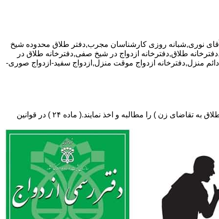
 تخفیف ویژه مشاوره رایگان,09381024452-آقای نوری,شبانه روزی کارشناسان مجرب,دفتر طلاق محدوده شیخ
,دفترخانه طلاق,دفترخانه ازدواج در شیخ صفی,دفترخانه طلاق در
 دائم منزل,دفترخانه ازدواج موقت منزل,ازدواج سفید-ازدواج صوری-
دفتر طلاق،باید در ثبت طلاق گواهی عدم امکان سازش (مخصوص طلاق توافقی و یا طلاق به تقاضای مرد ) و لازم ضروری حکم دادگاه (در طلاق به تقاضای زن ) را مطالبه و اخذ نمایند.( ماده ۲۴ ) در قوانین