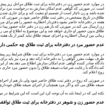
در موارد عدم حضور زن در دفترخانه برای ثبت طلاق مراحل زیر پیش
است :در صورتی که گواهی عدم امکان سازش به درخواست مرد برای
شده باشد و زن ناچار است از تصمیم او تبعیت کند و برای جاری شدن
طلاق،در تاریخ مشخص،در دفتر ثبت طلاق حاضر شود.در صورتی که
هفته در دفترخانه حاضر نشود،دفتردار اخطاریه حضور را هم برای مرد
زن ارسال می کند.در صورتی که باز هم زن در دفتر خانه حضور پیدا ن
طلاق بدون حضور او جاری خواهد شد و این موضوع به اطلاع او می ر
زمانی بین ارسال اخطاریه و اجرای صیغه طلاق نباید کمتر از یک هفته 
عدم حضور مرد در دفترخانه برای ثبت طلاق چه حکمی دار
در موارد عدم حضور مرد در دفترخانه برای ثبت طلاق شرایط زیر پیش
ظرف مهلت مقرر گواهی را به دفترخانه ارائه دهد و مرد نیز باید برا
دادگاه صادر کننده گواهی عدم امکان سازش اطلاع می دهد.بعد از این 
کند،دادگاه با رعایت شرعیات،صیغه طلاق را بدون حضور مرد جاری می 
زوج اعلام کند.
در صورتی که زوج در دفتر ثبت طلاق حاضر شود ولی باز هم از اجرای
صیغه طلاق می کند و اگر مرد همچنان از اجرای صیغه طلاق خودداری ک
نکته ایی که در اینجا باید به آن توجه کرد این است که این شرایط د
عدم حضور زن و شوهر در دفترخانه برای ثبت طلاق توافق