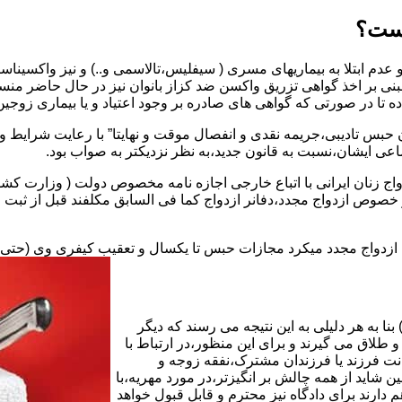
یست؟
بنی بر اخذ گواهی تزریق واکسن ضد کزاز بانوان نیز در حال حاضر من
اده تا در صورتی که گواهی های صادره بر وجود اعتیاد و یا بیماری زوجین 
 حبس تادیبی،جریمه نقدی و انفصال موقت و نهایتا” با رعایت شرایط 
ی ایشان،نسبت به قانون جدید،به نظر نزدیکتر به صواب بود.
وجه به عدم نسخ ماده ۱۶ قانون حمایت از خانواده مصوب ۱۳۵۳در خصوص ازدواج مجدد،دفانر ازدواج کما ف
بت ازدواج مجدد میکرد مجازات حبس تا یکسال و تعقیب کیفری وی (حت
ا به هر دلیلی به این نتیجه می رسند که دیگر
طلاق می گیرند و برای این منظور،در ارتباط با
نت فرزند یا فرزندان مشترک،نفقه زوجه و
شاید از همه چالش بر انگیزتر،در مورد مهریه،با
 دارند برای دادگاه نیز محترم و قابل قبول خواهد