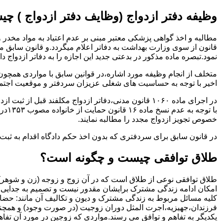
وظیفه دفتر ازدواج (وظایف دفتر ازدواج ) چ
قانون از سوی وزارت بهداشت به دفاتر اعلام میگردد.و قانون سابق م
نمود.تبصره ماده مذکور در بدعتی جدید این اجازه را به دفاتر ازدواج د
متخلف از انجام وظیفه مورد اشاره،در قوانین سابق با مواردی همچون
اخیر با توجه به حساسیت های شغلی عزیزان سردفتر و موقعیت اجتماع
در اجرای ماده ۱۰۶۰ قانون مدنی،دفاتر ازدواج مکلفند قبل از ثبت ازدواج زنان ایرانی با اتباع خارجی اجازه نامه مخصوص دولت ( وزارت کشور ) را اخذ نمایند.
با ت
خصوص تجویز ازدواج مجدد را مطالبه نمایند.
در قانون سابق برای سردفتری که بدون اخذ حکم دادگاه اقدام به ث
طلاق توافقی چیست و چگونه است؟
طلاق توافقی نوعی از طلاق است که در آن زوج و زوجه (زن و شوهر) بن
امکان ادامه زندگی مشترک برایشان مقدور نیست و تصمیم به جدایی و 
کلیه مسائل مربوط به زندگی مشترک و دیون و تکالیف آن مانند: حضا
فرزندان،جهیزیه،اجرت المثل دوران زوجیت (در صورت وجود) و همچنین 
یکدیگر به تفاهم و توافق می رسند.مواردی که زوجین در مورد آن تفاهم