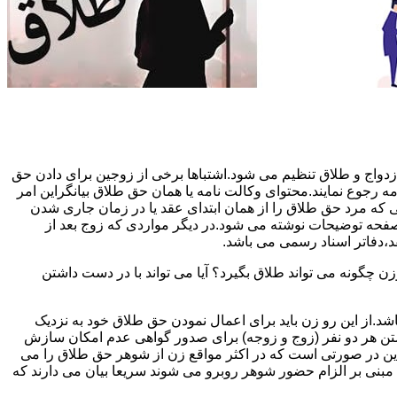
دواج و طلاق تنظیم می شود.اشتباها برخی از زوجین برای دادن حق
مه رجوع نمایند.محتوای وکالت نامه یا همان حق طلاق بیانگراین امر
تی که مرد حق طلاق را از همان ابتدای عقد یا در زمان جاری شدن
 صفحه توضیحات نوشته می شود.در دیگر مواردی که زوج بعد از
د،دفاتر اسناد رسمی می باشد.
گونه می تواند طلاق بگیرد؟ آیا می تواند با در دست داشتن
شد.از این رو زن باید برای اعمال نمودن حق طلاق خود به نزدیک
تن هر دو نفر (زوج و زوجه) برای صدور گواهی عدم امکان سازش
ن در صورتی است که در اکثر مواقع زن از شوهر حق طلاق را می
اه مبنی بر الزام حضور شوهر روبرو می شوند سریعا بیان می دارند که