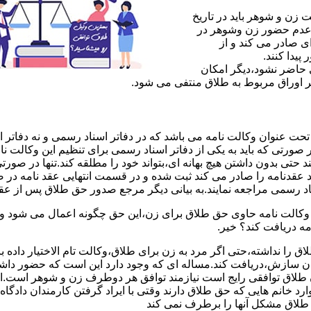
ن و شوهر باید در تاریخ
 عدم حضور زن وشوهر در
ی صادر می کند و از
یدا کنند.
ی حاضر نشود،دیگر امکان
ر اوراق مربوط به طلاق منتفی می شود.
 عنوان وکالت نامه می باشد که در دفاتر اسناد رسمی و نه دفاتر از
 صورتی که باید به یکی از دفاتر اسناد رسمی برای تنظیم این وکالت نا
د حتی بدون داشتن هیچ بهانه ای،بتواند خود را مطلقه کند.تنها در صور
د عقدنامه را صادر می کند ثبت شده و در قسمت انتهایی عقد نامه در
اد رسمی مراجعه نمایند.به بیانی دیگر مرجع صدور حق طلاق پس از عق
لت نامه حاوی حق طلاق برای زن،این حق چگونه اعمال می شود وزن چ
مه دریافت کند؟ خیر.
را نداشته،حتی اگر مرد به زن برای طلاق،وکالت تام الاختیار داده با
کان سازش،دریافت کند.مساله ای که وجود دارد این است که حضور داش
طلاق توافقی رایج است نیازمند توافق هر دوطرف زن و شوهر است.ای
وارد خانم هایی که حق طلاق دارند وقتی با ایراد گرفتن کارمندان دادگ
ق طلاق مشکل آنها را برطرف نمی کند