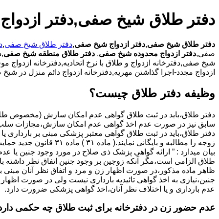
دفتر طلاق شیخ صفی,دفتر ازدوا
دفتر طلاق شیخ صفی
,
دفتر ازدواج شیخ صفی
,
دفتر طلاق شیخ صفی
,
د
صفی,
دفتر ازدواج محدوده شیخ صفی
,
دفتر طلاق منطقه شیخ صفی
,
شیخ صفی,دفترخانه ازدواج و طلاق با نرخ اتحادیه,دفترخانه ازدواج 
ازدواج مجدد-اجرا گذاشتن مهریه,دفترخانه ازدواج دائم منزل در شیخ
وظیفه دفتر طلاق چیست؟
سابق نیز در صورت عدم اخذ گواهی عدم امکان سازش،مجازات سلب 
دفتر طلاق،باید در ثبت طلاق گواهی معتبر پزشکی مبنی بر بارداری یا 
زوجه را مطالبه و بایگانی نمایند.( ماده ۳۱ ) ماد
بیان میدارد : ” ارائه گواهی پزشک ذی صلاح در مورد وجود جنین یا عدم
طلاق الزامی است،مگر آنکه زوجین بر وجود جنین اتفاق نظر داشته باشن
ظاهر ماده مذکور،در صورت اظهار زن و مرد و اتفاق نظر آنان مبنی ب
جنین،نیازی به اخذ گواهی تائیدیه بارداری نیست ولی در صورت اظهار 
عدم بارداری و یا اختلاف نظر آنان،اخذ گواهی پزشکی ضرورت دارد.
عدم حضور زن در دفترخانه برای ثبت طلاق چه حکمی دارد