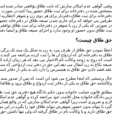
وقتی گواهی عدم امکان سازش که بابت طلاق توافقی صادر شده است ز
مشخص شده در دفترخانه برای ثبت طلاق حضور پیدا کنند.در صورت
دفترخانه برای ثبت طلاق،دفتردار برای هر دوی زن و شوهر اخطاریه ا
طرفین می خواهد که برای جاری شدن صیغه طلاق در دفترخانه حضور پ
در صورتی که یکی از زن یا شوهر در دفترخانه برای ثبت طلاق توافق
ثبت طلاق بدون حضور او وجود ندارد و اجرای صیغه طلاق و امضا دفت
حق طلاق چیست؟
اعطا نمودن حق طلاق از طرف مرد به زن به شکل یک سند تک برگی تحت
طلاق به دفترخانه ای که ازدواج آن ها را ثبت کرده مراجعه می کنند.در
است که زوج به زوجه وکالت تام الاختیار می دهد که هر زمان اراده کن
صیغه نکاح به زن انتقال می دهد،این حق در دفتر ثبت ازدواجی که سن
عقد،قصد دادن حق طلاق به همسرش را دارد باید به یکی از دفاتر اسن
حال پرسشی که اینجا مطرح می شود این است که پس از صدور سند وکا
وکالتنامه حق طلاق به یکی از دفاتر ثبت ازدواج و طلاق برود و طلاقنا
مطابق قانون حمایت خانواده بدون حکم دادگاه هیچ دفتری حق ثبت طلاق 
ترین دادگاه خانواده محل اقامت خود مراجعه کرده و گواهی عدم ام
لازم و ضروری است.زیرا گواهی عدم امکان سازش که در واقع همان 
گیرد تا بتواند بدون حضور شوهرش بتواند طلاق خود را بگیرد.در این م
حق طلاق دارند و یا وکالت تام در طلاق گرفته اند.ولی تنها داشتن ح