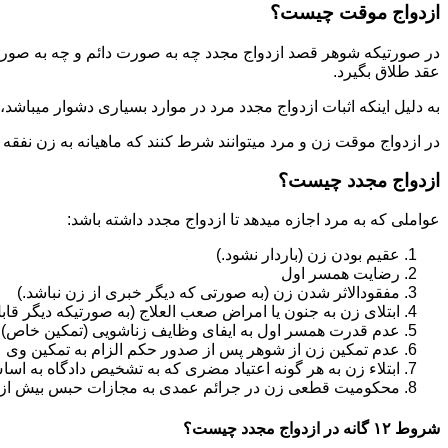
ازدواج موقت چیست؟
در صورتیکه شوهر قصد ازدواج مجدد چه به صورت دائم و چه به صورت م
عقد طلاق بگیرد.
به دلیل اینکه اثبات ازدواج مجدد مرد در موارد بسیاری دشوار میباشد،م
در ازدواج موقت زن و مرد میتوانند شرط کنند که ماهیانه به زن نفقه
ازدواج مجدد چیست؟
عواملی که به مرد اجازه میدهد تا ازدواج مجدد داشته باشد:
عقیم بودن زن (باردار نشود.)
رضایت همسر اول
مفقودالاثر شدن زن (به صورتی که دیگر خبری از زن نباشد.)
ابتلای زن به جنون یا امراض صعب العلاج (به صورتیکه دیگر قابل
عدم قدرت همسر اول به ایفای وظایف زناشویی (تمکین خاص)
عدم تمکین زن از شوهر پس از صدور حکم الزام به تمکین وی
ابتلاء زن به هر گونه اعتیاد مضری که به تشخیص دادگاه به اسا
محکومیت قطعی زن در جرائم عمدی به مجازات حبس بیش از یک سال ی
شروط ۱۲ گانه در ازدواج مجدد چیست؟