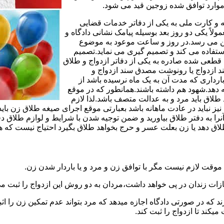
وارد توافق شده زوجین قید می شود.
مه و کارت ملی به یکی از دفاتر خدمات قضایی
لاً یکی دو روز بعد بوسیله پیامک نشانی دادگاه و
وجین می رسد.در روز و ساعت موعود به موضوع
ستفاده می کند و تصمیم گیری می نماید.تصمیم
ه قطعی شده صادره به یکی از دفاتر ازدواج و طلاق
سند ازدواج یا رونوشت مصدق سند ازدواج و
رداری که مدت آن به یک ماه نرسیده باشد از
ه دهد.شهود هم داشته باشند.همانطور که در موقع
لاق باید مرد و به عدالت متصف باشد.لذا لازم
باید در عادت ماهانه باشد بعبارتی موقع اجرای صیغه طلاق زن باید 
نرا به دفتر طلاق بیاورید و ضمن توجیه شدن با شرایط و لوازم طلاق دف
اق دهد یا زن بعلت عسر و حرج بخواهد طلاق بگیرد احتیاج نیست که هم
موقت لازم نیست مگر با توافق زن و مرد و یا باردار شدن زن.
ازات زندان در پی خواهد داشت،مردان به دو روش این ازدواج را ثبت می
رند که در صورتی دادگاه اجازه میدهد که مرد بتواند عدم تمکین زن را اثب
کند تا ازدواج را ثبت کند.