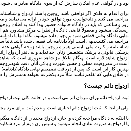
بود و در گواهی عدم امکان سازش که از سوی دادگاه صادر می شود،م
برای اقدام به طلاق اگر توافقی باشد زوجین با سند ازدواج و شناسنا
مراجعه می کنند و دادخواست مورد توافق خود را ارائه می نمایند و معمو
روز و ساعتی که باید در دادگاه خانواده حضور پیدا کنند به اطلاع ز
رسیدگی میشود و معمولاً قاضی دادگاه از نظرات مرکز مشاوره هم ا
نهایی دادگاه وقتی قطعی شود بزوجین داده میشود.آنگاه آنها با دادنام
مراجعه می کنند.بدیهی است اولاً دادنامه باید قطعی شده باشد،ثانیاً 
شناسنامه و کارت ملی بایستی همراه زوجین باشد.زوجه گواهی عدم با
پزشکی قانونی یا پزشک متخصص زنان اخذ نماید و به دفتر ازدواج ارائ
ازدواج شاهد لازم است بهنگام طلاق نیز شاهد ضروری است که شاهد ط
است در معروفیت محلی و حسن شهرت و پاکی آنان دقت شود.زوجه نیز ن
بهترین کار این است که پس از دریافت تصمصم نهایی دادگاه(دادنامه) آ
در طلاق هایی که تفاهم نباشد مثلاً مرد یکطرفه بخواهد همسرش را طل
ازدواج دائم چیست؟
ثبت ازدواج دائم،برای مردان الزامی است و در حالت کلی ثبت ازدواج 
ولی از آنجا که ثبت ازدواج دائم اجباری است و عدم ثبت برای مرد مج
یا اینکه به دادگاه مراجعه کرده و اجازه ازدواج مجدد را از دادگاه میگی
یا ازدواج به صورت عادی انجام میشود و سپس زن دوم از مرد شکایت می