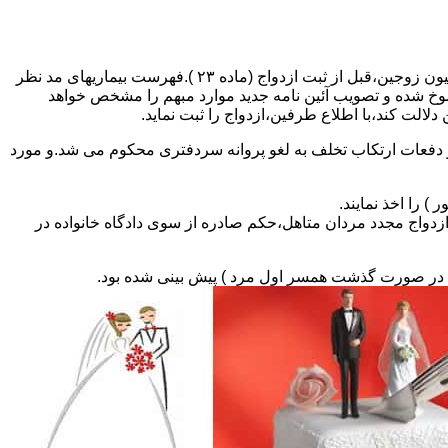
مطالبه و اخذ گواهی پزشکی معتبر مبنی بر عدم اعتیاد به مواد مخدر و عدم ابتلا به بیماریهای مسری ( سیفلیس،تالاسمی و..) و نیز واکسیناسیون زوجین،قبل از ثبت ازدواج (ماده ۲۳ ).فهرست بیماریهای مد نظر
سوخ شده و تصویب آئین نامه جدید موارد مبهم را مشخص خواهد
دلالت کند،با اطلاع طرفین،ازدواج را ثبت نماید.
و دفعات ارتکاب تخلف به لغو پروانه سردفتری محکوم می شد.و مورد
ی السابق مکلفند قبل از ثبت ازدواج مجدد مردان متاهل،حکم صادره از سوی دادگاه خانواده در
ی در صورت گذشت همسر اول مرد ) پیش بینی شده بود.